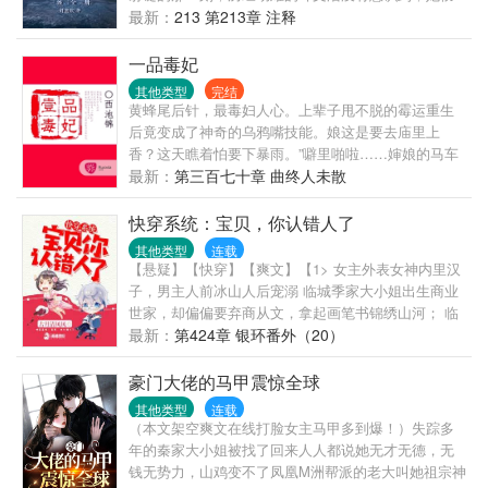
底改变了人类的命运。地球文明向宇宙发出的第一声
最新：
213 第213章 注释
啼鸣，以太阳为中心，以光速向宇宙深处飞驰…… 四
光年外，“三体文明”正苦苦挣扎——三颗无规则运行的
一品毒妃
太阳主导下的百余次毁灭与重生逼迫他们逃离母星。
其他类型
完结
而恰在此时。他们接收到了地球发来的信息。在运用
黄蜂尾后针，最毒妇人心。上辈子甩不脱的霉运重生
超技术锁死地球人的基础科学之后。三体人庞大的宇
后竟变成了神奇的乌鸦嘴技能。娘这是要去庙里上
宙舰队开始向地球进发…… 人类的末日悄然来临。
香？这天瞧着怕要下暴雨。”噼里啪啦……婶娘的马车
被雷劈了。“好姐姐，可是做的新衣服，瞧着倒是好
最新：
第三百七十章 曲终人未散
看，只怕不结实。”尚书嫡女落水，一把撕烂了堂姐的
衣服。“听说堂嫂又怀孕了，连着两胎都是女儿，可别
快穿系统：宝贝，你认错人了
生出大四喜来。”堂嫂临......
其他类型
连载
【悬疑】【快穿】【爽文】【1> 女主外表女神内里汉
子，男主人前冰山人后宠溺 临城季家大小姐出生商业
世家，却偏偏要弃商从文，拿起画笔书锦绣山河； 临
城韩家二少爷出生书香门第，却偏偏不爱文房四宝，
最新：
第424章 银环番外（20）
大袖一挥进军商业帝国； 季陶陶第一次见到韩大见钟
情，从此紧追不舍。 理想是这样的：当我朝他迈出第
豪门大佬的马甲震惊全球
一步，那么剩下的九十九步他就会朝我飞奔而来，当
其他类型
连载
我站在那儿微微一笑，他就会觉得好似等了我一万
（本文架空爽文在线打脸女主马甲多到爆！）失踪多
年。 现实是这样的：当我朝他迈了第一步，他却义无
年的秦家大小姐被找了回来人人都说她无才无德，无
反顾地退了九十九步，当我对着他微微一笑，他直接
钱无势力，山鸡变不了凤凰M洲帮派的老大叫她祖宗神
扭头就走，不带走一片云彩。 在经历了九九八十一