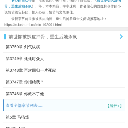
骨，重生后她杀疯
》、等，本本精品，字字珠玑，作者偷心的西红柿创作的小
说情节跌宕起伏、扣人心弦，情节与文笔俱佳。
最新章节前世惨被扒皮抽骨，重生后她杀疯全文阅读推荐地址：
https://m.tushumi.cc/info-192091.html
前世惨被扒皮抽骨，重生后她杀疯
第3750章 剑气纵横！
第3749章 死死盯众人
第3748章 再次回归一片死寂
第3747章 你拒绝我？
第3746章 你救不了他
查看全部章节列表......
【展开+】
第5章 马猎场