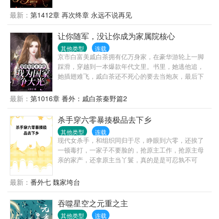
秘的钢琴大师？人人趋之若鹜神出鬼没的毒医？黑金
难，季陶陶终于凭借顽强的毅力翻山越岭，过五关斩
网排行第一的特级杀手？顶级的世界黑客？服装设计
最新：
第1412章 再次终章 永远不说再见
六将，从无数凶猛的女人中脱颖而出，赢得韩大她终
公司的创始人？赛车场上连续三年封神的“王”？全球最
于成为了韩太太，有人对她进行采访。 你最喜欢韩总
大的游戏公司的幕后老板？铁血无情的威震M洲地下黑
让你随军，没让你成为家属院核心
裁哪一点？ （一脸娇羞）满身的铜臭气，还有草菅人
道的教官？哦……不巧……好像都是我要问程瑾每天
命的气质 你收过最浪漫的订婚礼物是什么？ （犹豫纠
其他类型
连载
最大的烦恼是什么？老婆吃的好不好老婆的马甲什么
京市白富美戚白茶拥有亿万身家，在豪华游轮上一脚
结）系统，爱情测试系统 你收过最温情的结婚礼物是
时候能爆完？
踩滑，穿越到一本爆款年代文里。书里，她逃他追，
什么？ （泪流满面）系统，婚姻测试系统 你收过最意
她插翅难飞，戚白茶还不死心的要去当炮灰，最后下
外的周年礼物是什么？ （崩溃离线）系统，亲子测试
场凄惨。拿到这剧本，戚白茶傻眼了。但身有海岛空
系统 对不起，您的采访对象已下线…… 本文外赠各种
间，这跟度假没啥样，小手一挥，送无良爹妈去吃
撩汉攻略~苏苏苏~甜炸天~脑洞无极限~
最新：
第1016章 番外：戚白茶秦野篇2
灰，白莲妹妹，报名去大西北喂猪，卷款闪婚男军
官。嗯，换个地方继续躺平。……最近，家属院炸
杀手穿六零暴揍极品去下乡
了，听说那出任务的秦队长捡了个媳妇回来。娇弱白
其他类型
连载
嫩，手不能提，偏偏秦队长还宠的不行。喝水怕烫
现代女杀手，和组织同归于尽，睁眼到六零，还挨了
着，做菜怕伤着，就连走路，都恨不得抱着。嫂子们
一顿毒打，一家子不要脸的，抢原主工作，抢原主母
瓜子一抓，坐等抛夫弃子戏码。这盼着望着，戚白茶
亲的家产，还拿原主当丫鬟，真的是是可忍孰不可
成了首屈一指的外科医生，双胞胎呱呱落地，国家特
忍，送一家子渣渣去喝西北风！让他们知道花儿为什
邀医学金牌讲师。众军嫂：“……”酸了酸了。难怪看不
么这样红！看女杀手如何在六零年代，虐渣斗极品，
最新：
番外七 魏家垮台
上文工团的，娶上这娇娇媳，那是祖坟冒青烟了。各
成为女煞神（有男主，男主追妻之路坎坷不断）
界大佬虎视眈眈，秦队长严防死守，就怕自个儿家被
吞噬星空之元重之主
偷了。一句话：媳妇儿，求你躺平吧！
其他类型
连载