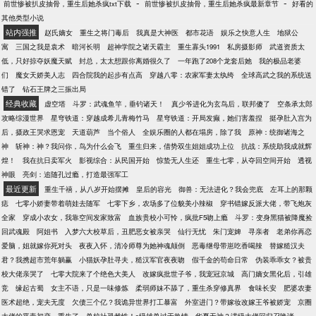
-
-
前世惨被扒皮抽骨，重生后她杀疯txt下载
前世惨被扒皮抽骨，重生后她杀疯最新章节
好看的
谢红尘激动的泪水从嘴角滑下来:叔叔，算命吗？不准
其他类型小说
不要钱。身份神秘尊贵，面若谪仙，只剩一年寿命的
站内强推
赵氏嫡女
重生之将门毒后
我真是大神医
都市花语
娱乐之快意人生
地狱公
陆九朝:嗯。谢红尘掐指一算:你五行缺我，有了我，长
寓
三国之我是袁术
暗河长明
超神学院之诸天霸主
重生寡头1991
私房摄影师
武道资质太
命百岁只是打底，长生不老我也可以……后来，陆九
低，只好掠夺妖魔天赋
封总，太太想跟你离婚很久了
一年跑了208个龙套后她
我的极品老婆
朝眼神阴郁，偏执的看着谈笑间断生死，抬手间逆阴
们
魔女天娇美人志
四合院我的起步有点高
穿越八零：农家军妻太纨绔
全球高武之我的系统送
阳的谢红尘，真的好想把他藏起来……红尘，你招惹
错了
钻石王牌之三振出局
了我，死生都是我的……世人都道，陆九爷身在红
经典收藏
虚空塔
斗罗：武魂鱼竿，垂钓诸天！
真少爷进化为玄鸟后，联邦傻了
空条承太郎
尘，心在佛门，却不知，他为一人，而入红尘。九爷
攻略综漫世界
星穹铁道：穿越成希儿青梅竹马
星穹铁道：开局发癫，她们害羞捏
挺孕肚入宫为
信佛，男女皆是忌讳，唯“谢红尘”除外……
后，摄政王哭求恩宠
天道葫芦
当个俗人
全娱乐圈的人都在塌房，除了我
原神：统御诸海之
神
斩神：神？我问你，鸟为什么会飞
重生归来，借势双生姐姐成功上位
抗战：系统助我成就辉
煌！
我在抗日卖军火
影视综合：从民国开始
惊蛰无人生还
重生七零，从夺回空间开始
透视
神眼
亮剑：追随孔过瘾，打造最强军工
最近更新
重生千禧，从八岁开始摆摊
皇后的容光
御兽：无法进化？我会兜底
左耳上的那颗
痣
七零小娇妻带着萌娃去随军
七零下乡，农场多了位貌美小辣椒
穿书错嫁反派大佬，带飞炮灰
全家
穿成小农女，我靠空间发家致富
血族贵校小可怜，疯批F5吻上瘾
斗罗：变身黑猫被降魔捡
回武魂殿
阿姐书
入梦六大校草后，丑肥恶女被亲哭
仙行无忧
朱门宠婢
寻亲者
老弟你再恋
爱脑，姐就嫁你死对头
夜夜入怀，清冷师尊为她神魂颠倒
恶毒继母带崽吃香喝辣
替嫁糙汉夫
君？我携超市荒年躺赢
小猫妖孕肚寻夫，糙汉军官夜夜吻
假千金的苟命日常
伪装乖乖女？被贵
校大佬亲哭了
七零大院来了个绝色大美人
改嫁疯批世子爷，我宠冠京城
高门嫡女黑化后，引雄
竞
缘起古蜀
女主不语，只是一味修炼
柔弱师妹不舔了，重生杀穿修真界
食味长安
肥婆农妻
医术超绝，宠夫无度
欠债三个亿？我诡异世界打工暴富
外室进门？带嫁妆改嫁王爷被娇宠
京圈