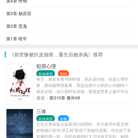
第4章 怜悯
第3章 杨苏苏
第2章 恶鬼
第1章 暗牢
《前世惨被扒皮抽骨，重生后她杀疯》推荐
犯罪心理
其他类型
完结
有天，林辰在看书的时候，刑从连问他：你是心理学
家，那你能帮我看看，我适合跟什么样的人结婚吗？
林辰记得，自己那时告诉他，爱情是世界上最不可估
量的东西，就算是心理学家也无法预测，因为人与人
最新：
第310章 番外09
的相爱过程中充满了无数变量。刑从连又问，什么是
变量？林辰那时想，变量就是，我以为你只是个普通
三体
的警察，最喜欢在大排档开一瓶啤酒吃小龙虾，却不
其他类型
连载
知道，你原来是……；又或者说，变量是，我不知道
文化大革命如火如荼进行的同时。军方探寻外星文明
我会爱上你，也不知道，你何时会爱上我。
的绝秘计划“红岸工程”取得了突破性进展。但在按下发
射键的那一刻，历经劫难的叶文洁没有意识到，她彻