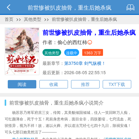
前世惨被扒皮抽骨，重生后她杀疯
首页
>>
其他类型
>>
前世惨被扒皮抽骨，重生后她杀疯
前世惨被扒皮抽骨，重生后她杀疯
作者：
偷心的西红柿
其他类型
连载中
1363 万字
最新章节：
第3750章 剑气纵横！
最后更新：2026-08-05 22:55:15
阅读
收藏
推荐
TXT下载
前世惨被扒皮抽骨，重生后她杀疯小说简介
杨苏苏乃将军府庶三女，传闻，其美貌倾国倾城，佳人一笑回眸万人痴，
可红颜薄命，死于十五！死前身患奇病，面目全非，四肢萎缩，七窍流血，死
状怪异，视为不祥！故，速以火葬、并以道法咒经七七四十九日，除祸安魂！
可头七那日她竟然活了————
偷心的西红柿
是一名出色的小说作者，他的作品包括：《
前世惨被扒皮抽