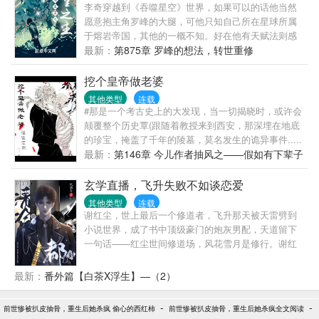
李奇穿越到《吞噬星空》世界，如果可以的话他当然
愿意抱主角罗峰的大腿，可他只知自己所在星球所属
于熔岩帝国，其他的一概不知。好在他有天赋法则感
悟惊人，有奇遇初始基因32倍，这使他从熔岩帝国的
最新：
第875章 罗峰的想法，转世重修
一颗普通培养星球走到了宇宙巅峰天才战的舞台上。
也在这时，他发现此时的《吞噬星空》与他记忆中的
挖个皇帝做老婆
有些不一样——“什么？人类有1004宇宙国！”“什么？
其他类型
连载
这届宇宙巅峰天才战最强选手的名字叫科谛！”直到这
#那是一个考古史上的大发现，当一切揭晓时，或许会
一刻，李奇才明白，原来他是穿越过头了，在这个时
颠覆整个历史覃(跟随着教授来到西安，那深埋在地底
间罗峰的老师真衍王还没出生。穿越过头了？没关
的珍宝，掩盖了千年的陵墓，莫名发生的诡异事件.....
系！李奇表示他有传承，而且比罗峰的传承更厉害。
奋着、恐惧着他却在灵柩打开的一瞬愣住了，千年前
最新：
第146章 今儿作者抽风之——假如有下辈子
就算罗峰成长到巅峰，撑死也就神王，而他是必将成
的帝王静静的躺在那儿，而他的心，也留在了那儿......
为神王之上的男人！（注：主角有天赋、有传承，且
店老板》点这里～～完结的旧文《绝对诱惑》点这里
玄学直播，飞升失败不如谈恋爱
只看过吞噬星空！只看过吞噬星空！只看过吞噬星
～～我的~怪诞江阳~专栏~请轻~戳想要和大家还有我
其他类型
连载
空！重要的事说三遍。）
一起讨论讨论，勾搭勾搭的话，这里是群号哦~~：：
谢红尘，世上最后一个修道者，飞升那天被天雷劈到
383366768 叫[江阳大道]这群人已满，要交流的话，可
小说世界，成了书中顶级豪门的炮灰男配，天道留下
以到二号群江阳小道江阳小道群号：284850353
一句话——红尘世间修道场，风花雪月是修行。谢红
尘……喔豁！原书中的谢红尘，顶级豪门+恋爱脑，被
喜欢的男人利用，抛弃，伤心欲绝，年纪轻轻便结束
最新：
番外篇【白茶X浮生】—（2）
了自己的生命。谢红尘……男人有什么用，男人只会
影响他飞升的速度！直到转身看到一个惊为天人的男
-
-
前世惨被扒皮抽骨，重生后她杀疯 偷心的西红柿
前世惨被扒皮抽骨，重生后她杀疯全文阅读
人，啪啪打脸，话说这个仙也不是非修不可……颜控