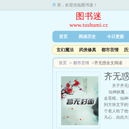
亲，欢迎光临图书迷！
图书迷
www.tushumi.cc
首页
阅读历史
今日更新
玄幻魔法
武侠修真
都市言情
历
首页
>
都市言情
>
齐无惑全文阅读
齐无
关于齐无
仙神妖魔，王
走苍梧。仙神
到方块文字的
个老人给了他
凡心，自此大