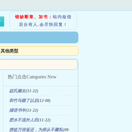
错缺断章、加书：
站内短信
后台有人,会尽快回复！
其他类型
热门点击
Categories New
赵氏嫡女
(11-22)
和竹马睡了以后
(12-08)
嫤语书年
(11-22)
肥水不流外人田
(11-22)
授徒万倍返还，为师从不藏私
(08-