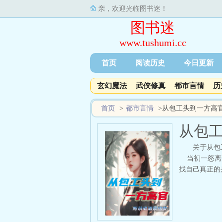
亲，欢迎光临图书迷！
图书迷
www.tushumi.cc
首页
阅读历史
今日更新
玄幻魔法
武侠修真
都市言情
历
首页
>
都市言情
>
从包工头到一方高
从包
关于从包
当初一怒离开
找自己真正的