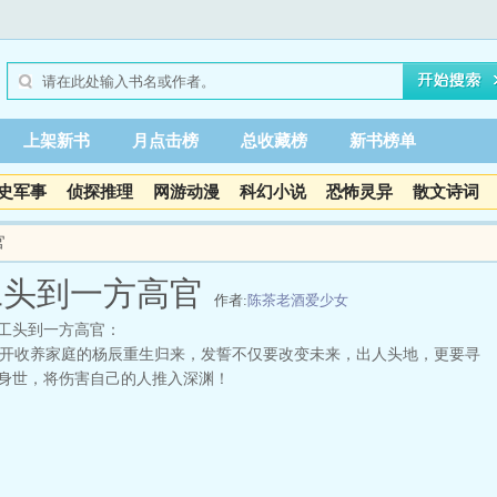
上架新书
月点击榜
总收藏榜
新书榜单
史军事
侦探推理
网游动漫
科幻小说
恐怖灵异
散文诗词
官
工头到一方高官
作者:
陈茶老酒爱少女
工头到一方高官：
收养家庭的杨辰重生归来，发誓不仅要改变未来，出人头地，更要寻
身世，将伤害自己的人推入深渊！