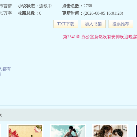
市言情
小说状态：
连载中
点击总数：
2768
075万字
收藏总数：
0
更新时间：
(2026-08-05 16:01:28)
TXT下载
加入书架
投票推荐
第2541章 办公室竟然没有安排欢迎晚宴
人都有
果
欢