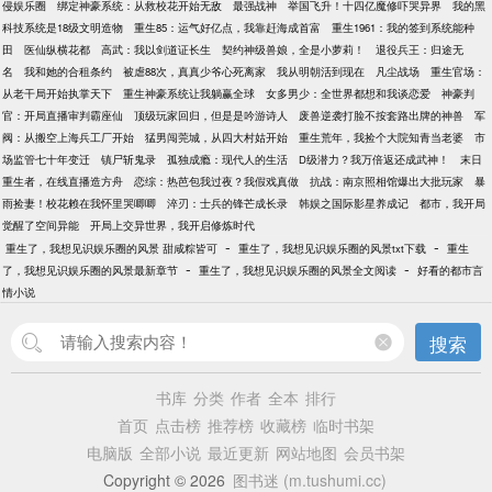
侵娱乐圈
绑定神豪系统：从救校花开始无敌
最强战神
举国飞升！十四亿魔修吓哭异界
我的黑
科技系统是18级文明造物
重生85：运气好亿点，我靠赶海成首富
重生1961：我的签到系统能种
田
医仙纵横花都
高武：我以剑道证长生
契约神级兽娘，全是小萝莉！
退役兵王：归途无
名
我和她的合租条约
被虐88次，真真少爷心死离家
我从明朝活到现在
凡尘战场
重生官场：
从老干局开始执掌天下
重生神豪系统让我躺赢全球
女多男少：全世界都想和我谈恋爱
神豪判
官：开局直播审判霸座仙
顶级玩家回归，但是是吟游诗人
废兽逆袭打脸不按套路出牌的神兽
军
阀：从搬空上海兵工厂开始
猛男闯莞城，从四大村姑开始
重生荒年，我捡个大院知青当老婆
市
场监管七十年变迁
镇尸斩鬼录
孤独成瘾：现代人的生活
D级潜力？我万倍返还成武神！
末日
重生者，在线直播造方舟
恋综：热芭包我过夜？我假戏真做
抗战：南京照相馆爆出大批玩家
暴
雨捡妻！校花赖在我怀里哭唧唧
淬刃：士兵的锋芒成长录
韩娱之国际影星养成记
都市，我开局
觉醒了空间异能
开局上交异世界，我开启修炼时代
-
-
重生了，我想见识娱乐圈的风景 甜咸粽皆可
重生了，我想见识娱乐圈的风景txt下载
重生
-
-
了，我想见识娱乐圈的风景最新章节
重生了，我想见识娱乐圈的风景全文阅读
好看的都市言
情小说
搜索
书库
分类
作者
全本
排行
首页
点击榜
推荐榜
收藏榜
临时书架
电脑版
全部小说
最近更新
网站地图
会员书架
Copyright © 2026
图书迷 (m.tushumi.cc)