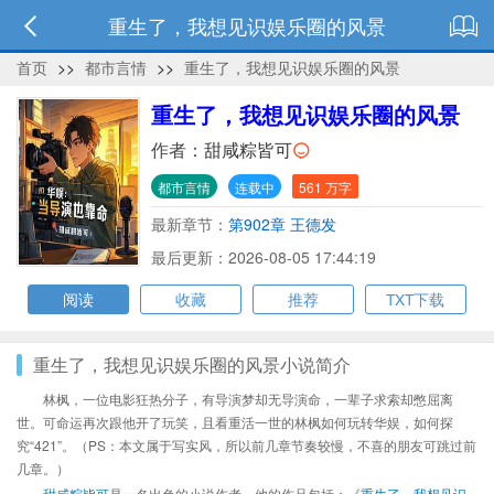
重生了，我想见识娱乐圈的风景
首页
>>
都市言情
>>
重生了，我想见识娱乐圈的风景
重生了，我想见识娱乐圈的风景
作者：
甜咸粽皆可
都市言情
连载中
561 万字
最新章节：
第902章 王德发
最后更新：2026-08-05 17:44:19
阅读
收藏
推荐
TXT下载
重生了，我想见识娱乐圈的风景小说简介
林枫，一位电影狂热分子，有导演梦却无导演命，一辈子求索却憋屈离
世。可命运再次跟他开了玩笑，且看重活一世的林枫如何玩转华娱，如何探
究“421”。（PS：本文属于写实风，所以前几章节奏较慢，不喜的朋友可跳过前
几章。）
甜咸粽皆可
是一名出色的小说作者，他的作品包括：《
重生了，我想见识