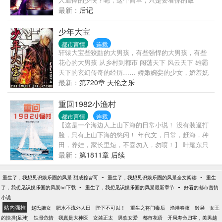
意……比如让你师妹来喝杯酒？子曰：穿越莫只苦修
最新：
后记
行，人家土着没你行？天作棋盘星作子，知识就是金
手指。又云：穿越一世不推土，不如回家卖红薯。江
少年大宝
山百色尽妖娆，何必较劲逆天高。
都市言情
连载
轩辕大宝些狡黠的大男孩，有些强悍的大男孩，有些
花心的大男孩 从乡村到都市 闯荡天下 风云天下 雄霸
天下的玄幻传奇的经历…… 娇嫩婉娈的少女，娇羞妩
媚的少妇，娇艳性感的熟妇…… 1+2+3+......+12=??
最新：
第720章 天伦之乐
你说有多少美女呢?呵呵!一水仙二杏三桃四牡丹五石榴
六荷七紫薇八桂九菊十芙蓉十一山茶十二腊梅! (不喜
重回1982小渔村
欢禁忌情结的勿进)
都市言情
连载
【这是一个海边人上山下海的日常小说！ 没有装逼打
脸，只有上山下海的悠闲！ 年代文，日常，赶海，种
田，养娃，家长里短，不喜勿入，勿喷！】 叶耀东只
是睡不着觉，想着去甲板上吹吹风，尿个尿，没想到
最新：
第1811章 后续
掉海里回到了1982年。 还是那个熟悉的小渔村，只是
他已经不是年轻时候的他了。 混账了半辈子，这回他
-
-
重生了，我想见识娱乐圈的风景 甜咸粽皆可
重生了，我想见识娱乐圈的风景全文阅读
重生
想好好来过的，只是怎么一个个都不相信呢…… 上辈
-
-
了，我想见识娱乐圈的风景txt下载
重生了，我想见识娱乐圈的风景最新章节
好看的都市言情
子没出息，这辈子他也没什么大理想大志向，只想挽
小说
回遗憾，跟老婆好好过日子，一家子平安喜乐就好。
站内强推
赵氏嫡女
肥水不流外人田
陛下不可以！
重生之将门毒后
渔港春夜
黔枭
女王
【说明一下，改笔名了，原来是叫“一杯冰柠檬水”，现
的抉择[足球]
蚀骨危情
我真是大神医
女装正太
男欢女爱
都市花语
开局寿命归零，美男越