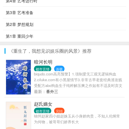
第4章 艺考进行时
第3章 艺考准备
第2章 梦想规划
第1章 重回少年
《重生了，我想见识娱乐圈的风景》推荐
暗河长明
都市言情
连载
biqudo.com高亮预警】1.强制爱无三观无逻辑狗血
2.ciluke.com有小黑屋情节3.非常古早老套经典渣攻贱
受配方abo狗血生子纯粹解压爽之作如有不适及时弃文
请勿留言告知天之骄子霸道控制欲alpha黑皮普通
最新：
番外三
slk520.com
赵氏嫡女
都市言情
完结
锦州赵家四小姐赵姝玉从小身娇肉贵，不知人伦纲常
为何物，被哥哥们娇养长大