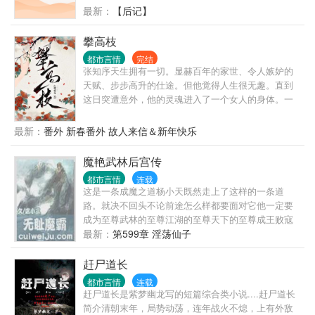
最新：
【后记】
攀高枝
都市言情
完结
张知序天生拥有一切。显赫百年的家世、令人嫉妒的
天赋、步步高升的仕途。但他觉得人生很无趣。直到
这日突遭意外，他的灵魂进入了一个女人的身体。一
个大字不识、却妄图攀上高枝变凤凰的女人。·陈宝香
从乡下千里迢迢赶来上京，就是想凭着姿色嫁贵门。
最新：
番外 新春番外 故人来信＆新年快乐
她贪慕富贵、她阿谀奉承、她拜高踩低、她唯利是
图。结果用尽一切手段，却还是没能得到心上人的青
魔艳武林后宫传
睐。心灰意冷的陈宝香正打算回乡下去，谁料脑海里
都市言情
连载
突然出现了一个男人的声音：“照我说的去做，保你飞
这是一条成魔之道杨小天既然走上了这样的一条道
上枝头。”·世家富贵男主魂移贪财女主身体里、与她共
路。就决不回头不论前途怎么样都要面对它他一定要
用躯体，替她开挂攀高枝的故事。
成为至尊武林的至尊江湖的至尊天下的至尊成王败寇
成功了他就是名传千古的霸主失败了他就是遗臭万年
最新：
第599章 淫荡仙子
的恶魔
赶尸道长
都市言情
连载
赶尸道长是紫梦幽龙写的短篇综合类小说....赶尸道长
简介清朝末年，局势动荡，连年战火不熄，上有外敌