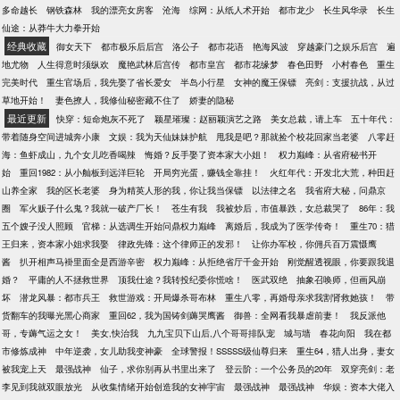
在改为“米饭的米”】
多命越长
钢铁森林
我的漂亮女房客
沧海
综网：从纸人术开始
都市龙少
长生风华录
长生
仙途：从莽牛大力拳开始
经典收藏
御女天下
都市极乐后后宫
洛公子
都市花语
艳海风波
穿越豪门之娱乐后宫
遍
地尤物
人生得意时须纵欢
魔艳武林后宫传
都市皇宫
都市花缘梦
春色田野
小村春色
重生
完美时代
重生官场后，我先娶了省长爱女
半岛小行星
女神的魔王保镖
亮剑：支援抗战，从过
草地开始！
妻色撩人，我修仙秘密藏不住了
娇妻的隐秘
最近更新
快穿：短命炮灰不死了
颖星璀璨：赵丽颖演艺之路
美女总裁，请上车
五十年代：
带着随身空间进城奔小康
文娱：我为天仙妹妹护航
甩我是吧？那就捡个校花回家当老婆
八零赶
海：鱼虾成山，九个女儿吃香喝辣
悔婚？反手娶了资本家大小姐！
权力巅峰：从省府秘书开
始
重回1982：从小舢板到远洋巨轮
开局穷光蛋，赚钱全靠挂！
火红年代：开发北大荒，种田赶
山养全家
我的区长老婆
身为精英人形的我，你让我当保镖
以法律之名
我省府大秘，问鼎京
圈
军火贩子什么鬼？我就一破产厂长！
苍生有我
我被炒后，市值暴跌，女总裁哭了
86年：我
五个嫂子没人照顾
官梯：从选调生开始问鼎权力巅峰
离婚后，我成为了医学传奇！
重生70：猎
王归来，资本家小姐求我娶
律政先锋：这个律师正的发邪！
让你办军校，你佣兵百万震慑鹰
酱
扒开相声马褂里面全是西游辛密
权力巅峰：从拒绝省厅千金开始
刚觉醒透视眼，你要跟我退
婚？
平庸的人不拯救世界
顶我仕途？我转投纪委你慌啥！
医武双绝
抽象召唤师，但画风崩
坏
潜龙风暴：都市兵王
救世游戏：开局爆杀哥布林
重生八零，再婚母亲求我割肾救她孩！
带
货翻车的我曝光黑心商家
重回62，我为国铸剑薅哭鹰酱
御兽：全网看我暴虐前妻！
我反派他
哥，专薅气运之女！
美女,快治我
九九宝贝下山后,八个哥哥排队宠
城与墙
春花向阳
我在都
市修炼成神
中年逆袭，女儿助我变神豪
全球警报！SSSSS级仙尊归来
重生64，猎人出身，妻女
被我宠上天
最强战神
仙子，求你别再从书里出来了
登云阶：一个公务员的20年
双穿亮剑：老
李见到我就双眼放光
从收集情绪开始创造我的女神宇宙
最强战神
最强战神
华娱：资本大佬入