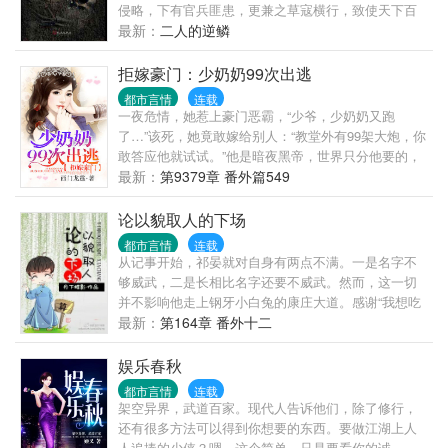
侵略，下有官兵匪患，更兼之草寇横行，致使天下百
姓困苦不堪，流离失所，人人自危。在这种混乱的局
最新：
二人的逆鳞
势之下，普天下的老百姓如同生活在地狱之中，除了
饱受战乱之外，更有天灾人祸无数，致使饿殍满地，
拒嫁豪门：少奶奶99次出逃
横死遍野，易子相食也不足为奇，客死他乡者亦是不
都市言情
连载
计其数。说到这客死他乡者，便说到了这篇小说的关
一夜危情，她惹上豪门恶霸，“少爷，少奶奶又跑
键之处，自古以来，我国便有狐死首丘，落叶归根的
了…”该死，她竟敢嫁给别人：“教堂外有99架大炮，你
说法，就是说无论是人或者事物总要有一个归宿，尤
敢答应他就试试。”他是暗夜黑帝，世界只分他要的，
其是人，无论他活着的时候在外面如何风光，死了之
他不要的。“男人，你是我不要的！”她带球逃离，几年
最新：
第9379章 番外篇549
后，尸身必须要回到他原来的地方...
后领着“迷你版”归来：“怪叔叔，不准欺负我妈咪！”“欺
负她才有你这个坏东西，不想添个弟弟？”
论以貌取人的下场
都市言情
连载
从记事开始，祁晏就对自身有两点不满。一是名字不
够威武，二是长相比名字还要不威武。然而，这一切
并不影响他走上钢牙小白兔的康庄大道。感谢“我想吃
肉”友情制作的封面，感谢墨染宣华友情画的封面图。
最新：
第164章 番外十二
娱乐春秋
都市言情
连载
架空异界，武道百家。现代人告诉他们，除了修行，
还有很多方法可以得到你想要的东西。要做江湖上人
人追捧的少侠？嗯，这个简单，只是要看你的诚