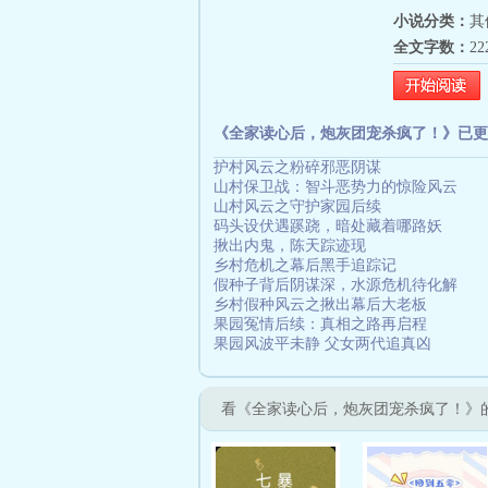
小说分类：
其
全文字数：
2
《全家读心后，炮灰团宠杀疯了！》已更
护村风云之粉碎邪恶阴谋
山村保卫战：智斗恶势力的惊险风云
山村风云之守护家园后续
码头设伏遇蹊跷，暗处藏着哪路妖
揪出内鬼，陈天踪迹现
乡村危机之幕后黑手追踪记
假种子背后阴谋深，水源危机待化解
乡村假种风云之揪出幕后大老板
果园冤情后续：真相之路再启程
果园风波平未静 父女两代追真凶
看《全家读心后，炮灰团宠杀疯了！》