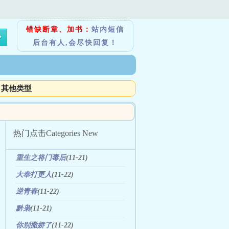
错缺断章、加书：
站内短信
后台有人,会尽快回复！
其他类型
热门点击
Categories New
重生之将门毒后
(11-21)
大奉打更人
(11-22)
逆青春
(11-22)
黔枭
(11-21)
你别撒娇了
(11-22)