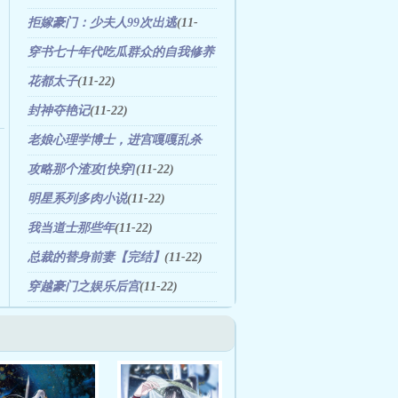
拒嫁豪门：少夫人99次出逃
(11-
22)
穿书七十年代吃瓜群众的自我修养
(09-04)
花都太子
(11-22)
封神夺艳记
(11-22)
老娘心理学博士，进宫嘎嘎乱杀
(03-29)
攻略那个渣攻[快穿]
(11-22)
明星系列多肉小说
(11-22)
我当道士那些年
(11-22)
总裁的替身前妻【完结】
(11-22)
穿越豪门之娱乐后宫
(11-22)