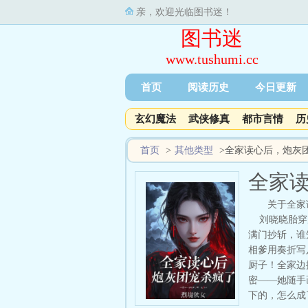
亲，欢迎光临图书迷！
图书迷
www.tushumi.cc
首页
阅读历史
今日更新
玄幻魔法
武侠修真
都市言情
历
首页
>
其他类型
>
全家读心后，炮灰
全家
关于全家
刘晓晓胎穿成
满门抄斩，谁
相爹用奏折写
厨子！全家边
密——她随手
下的，怎么成