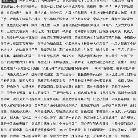
最近更新
呆萌世子妃：竹马夫君咬一口
古代娇娘穿七零，冷面军官沦陷了
港夜熟色
御兽小
师妹穿越，全村猪猪听号令
偷亲一口，阴郁大佬变成恋爱脑
疯柳腰
重生千禧，从八岁开始摆
摊
皇后的容光
御兽：无法进化？我会兜底
左耳上的那颗痣
七零小娇妻带着萌娃去随军
七零
下乡，农场多了位貌美小辣椒
穿书错嫁反派大佬，带飞炮灰全家
穿成小农女，我靠空间发家致
富
血族贵校小可怜，疯批F5吻上瘾
斗罗：变身黑猫被降魔捡回武魂殿
阿姐书
入梦六大校草
后，丑肥恶女被亲哭
仙行无忧
朱门宠婢
寻亲者
老弟你再恋爱脑，姐就嫁你死对头
夜夜入
怀，清冷师尊为她神魂颠倒
恶毒继母带崽吃香喝辣
替嫁糙汉夫君？我携超市荒年躺赢
小猫妖孕
肚寻夫，糙汉军官夜夜吻
假千金的苟命日常
伪装乖乖女？被贵校大佬亲哭了
七零大院来了个绝
色大美人
改嫁疯批世子爷，我宠冠京城
高门嫡女黑化后，引雄竞
缘起古蜀
女主不语，只是一
味修炼
柔弱师妹不舔了，重生杀穿修真界
食味长安
肥婆农妻医术超绝，宠夫无度
欠债三个
亿？我诡异世界打工暴富
外室进门？带嫁妆改嫁王爷被娇宠
京圈大佬的恶毒初恋，重生了
兽校
社恐雌性！s级雄兽过于热情
华夏无神？满级大佬回归召唤诸神
一家四口穿兽世，崽带异能来种
田
满级大佬五岁半，炼丹御兽成团宠
荒年我通古今，顿顿饱餐馋死仇家
误入诡道山海，我靠收
录神兽无敌
随爹入赘后，我被继母全家宠上天
挺孕肚种田？失忆相公带我躺赢！
成都，我的
爱
野狗咬月
知温赴寒
替师姐网恋，翻车被仙尊们宠坏了
恶兽夫日日争宠，丑雌哭求放个
假
假千金有弹幕，疯批夫君宠疯了
开局强吻贵校F4，假名媛被宠疯
挨骂涨修为？满城大佬求我
当师妹
说我克夫？转嫁摄政王全家悔断肠
重生之学霸修炼计划
社恐小主播，钓疯各路神豪
仙
尊每天都在骂我不成器
全网禁惹！温小姐的锦鲤杀疯了
直播玄学赶海：反手捞个男模海神
豪门
虐爱：恶魔夜少太撩人
八零凝脂美人，婴语满级成团宠
暮色成溺
带兽世众人回现代，开动物园
爆火
别人政斗我招工，不小心成女帝了
豪门第一姑奶奶
伪装领主女儿后我成神了
诡异职场：
陈护士又来值夜班了
穿成兽世恶雌：被九个兽夫亲哭了
国公府丫鬟内卷日常
主母变豪门后妈，
靠武力征服全家
病娇暴君请留步偷个香
兽校钓系女教授，兽夫们诱引沉沦
侯府忘恩负义？权臣
撑腰，我虐渣
竹马的偏爱藏不住
穿成秀才之女
妹宝随爸入赘，反被继兄们宠上天
蜀地酱