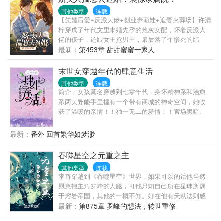
道的教官？哦……不巧……好像都是我要问程瑾每天
其他类型
连载
最大的烦恼是什么？老婆吃的好不好老婆的马甲什么
【先婚后爱+反派大佬+创业养萌娃+追妻火葬场】许清
时候能爆完？
柠穿成了年代文里未婚先孕的炮灰女配，怀着反派大
佬的孩子，还跟女主抢男主，最后落了个惨死的结
局。看过剧情的许清柠表示，妈宝男主她可不稀罕，
最新：
第453章 甜甜蜜蜜一家人
她要找孩子的爹，他养娃，她创业，发家致富奔小
康，和和美美地过日子。至于感情，并不重要。反派
末世女穿越年代的肆意生活
大佬：“谁说感情不重要，没有感情哪来的孩子？许清
其他类型
连载
柠：“你我本就无缘，孩子纯属意外。反派大佬：“有缘
简介：女孩莫名穿越到七零年代，身怀精神系和治愈
无缘我说了算，孩子是我的，你也是我的，这辈子
系两大异能手里握有一个带有商城的神奇空间，她收
是，下辈子也是。”男主女主：“这狗粮撒的，当我们是
获了温暖的亲情！！独一无二的爱情！！官场黑暗、
路人吗？”
背后暗算、隐藏的陈年旧事，揭露了一系列的暗算，
没想到自己的亲生父亲竟然来头这么大！！！极品、
最新：
番外 回首繁华如梦渺
反派都会有，但是出现很快就会被女主解决。看她在
这个时代过得如何肆意！！...............不是传统年代
吞噬星空之元重之主
文，文中故事众多，都很精彩！！！有男配，磕cp的
其他类型
连载
亲友们，谨慎...简介不能表达这本书的精彩之处，跟
李奇穿越到《吞噬星空》世界，如果可以的话他当然
传统的年代种田文不一样哦，敬请期待。请移步正
愿意抱主角罗峰的大腿，可他只知自己所在星球所属
文！！！！
于熔岩帝国，其他的一概不知。好在他有天赋法则感
悟惊人，有奇遇初始基因32倍，这使他从熔岩帝国的
最新：
第875章 罗峰的想法，转世重修
一颗普通培养星球走到了宇宙巅峰天才战的舞台上。