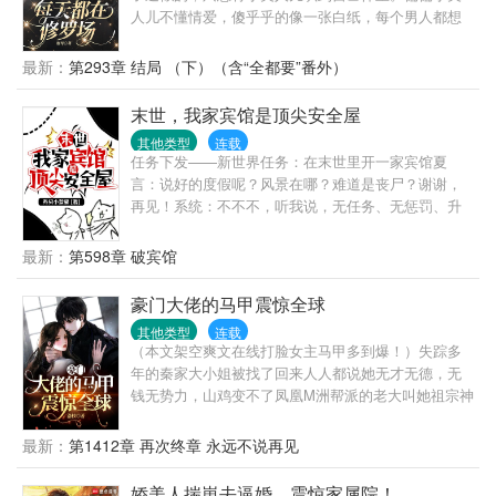
人儿不懂情爱，傻乎乎的像一张白纸，每个男人都想
把她染上只属于自己的颜色。“统统，为什么他们总要
咬我呀？呜……”“笨蛋糖糖，他们不只想咬你，还想吃
最新：
第293章 结局 （下）（含“全都要”番外）
你呢。”——第一世界：笨蛋娇软校花vs清冷病娇校草
＆美型富家公子哥＆纯情憨憨校霸＆禁欲系腹黑竹马
末世，我家宾馆是顶尖安全屋
第二世界：美貌娇软大小姐vs没落贵族人鱼兄弟＆俊
其他类型
连载
美腹黑霸总＆人狠话不多杀手酷哥第三世界：万人迷
任务下发——新世界任务：在末世里开一家宾馆夏
王妃（后来休掉了王爷独美）vs清冷孤傲病美人王爷
言：说好的度假呢？风景在哪？难道是丧尸？谢谢，
（被真香打脸）＆痴情大将军＆沉默忠犬贴身侍卫＆
再见！系统：不不不，听我说，无任务、无惩罚、升
金发碧眼傲娇小王子第四世界：貌美乖软天然渣小学
级全靠自觉，想怎么摆烂就怎么摆烂，本系统永远站
妹vs温柔腹黑男神＆痴情校霸摇滚酷哥＆大金毛纯情
你这边！夏言：OK！于是乎夏言出现在破烂的宾馆
最新：
第598章 破宾馆
健气体育生＆占有欲极强病娇美男
里，环境恶劣不说，门外还有丧尸虎视眈眈。她淡定
地在商城里买了把摇椅，躺在门口晒太阳。原本打算
豪门大佬的马甲震惊全球
摆烂到底，偏偏有人上门求保护。想住宿？可以。想
其他类型
连载
吃饭？也可以，只要肯听话付积分！闹事者？直接击
（本文架空爽文在线打脸女主马甲多到爆！）失踪多
杀。不好意思，她夏言可不是好人。嘿嘿，一不小
年的秦家大小姐被找了回来人人都说她无才无德，无
心，就升级了呢。
钱无势力，山鸡变不了凤凰M洲帮派的老大叫她祖宗神
秘的钢琴大师？人人趋之若鹜神出鬼没的毒医？黑金
网排行第一的特级杀手？顶级的世界黑客？服装设计
最新：
第1412章 再次终章 永远不说再见
公司的创始人？赛车场上连续三年封神的“王”？全球最
大的游戏公司的幕后老板？铁血无情的威震M洲地下黑
娇美人揣崽去逼婚，震惊家属院！