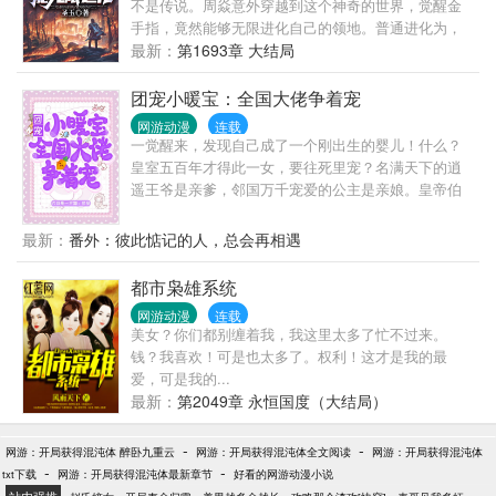
不是传说。周焱意外穿越到这个神奇的世界，觉醒金
工猫一…专栏求包养，戳一下嗷嗷嗷——广告来的:是
手指，竟然能够无限进化自己的领地。普通进化为，
亲们送的群哟~~八月樱桃:93445890暗号..S：各种填
开局就召唤会剑术的RRR级品质貂蝉！普通进化为，
最新：
第1693章 大结局
满没填满的坑通用哦~
防御力暴增十倍，怪物打都打不动！普通进化为，定
时刷新各种宝物，开局就有一折打折卡，装备、建筑
团宠小暖宝：全国大佬争着宠
什么的，统统不是问题。普通进化为，修炼成仙不是
网游动漫
连载
梦。“你只是最低级的白色领主，为什么会有这么可怕
一觉醒来，发现自己成了一个刚出生的婴儿！什么？
的英雄！”“这真的只是一个低级领主，为什么这个领地
皇室五百年才得此一女，要往死里宠？名满天下的逍
防御这么可怕。”“我的巨龙还没有到城门就被屠了，麻
遥王爷是亲爹，邻国万千宠爱的公主是亲娘。皇帝伯
蛋.....别吃啊！！”“呜呜呜，我的领地竟然被一个漂亮
伯将她当亲女儿，宫里的皇后贵妃都巴结她？亲亲兄
的妹子给毁了，她说叫貂蝉。”周焱：“虽然我只是最低
长们宠她入骨，太子、皇子都是她小弟？一朝穿越，
最新：
番外：彼此惦记的人，总会再相遇
级的白色领主，但是我依然吊打全世界。
男儿是草女儿是宝。入目所及，都是极品。（此文小
白风，走轻松诙谐路线，文中每个孩子都有成长和蜕
都市枭雄系统
变，希望大家喜欢！）
网游动漫
连载
美女？你们都别缠着我，我这里太多了忙不过来。
钱？我喜欢！可是也太多了。权利！这才是我的最
爱，可是我的...
最新：
第2049章 永恒国度（大结局）
-
-
网游：开局获得混沌体 醉卧九重云
网游：开局获得混沌体全文阅读
网游：开局获得混沌体
-
-
txt下载
网游：开局获得混沌体最新章节
好看的网游动漫小说