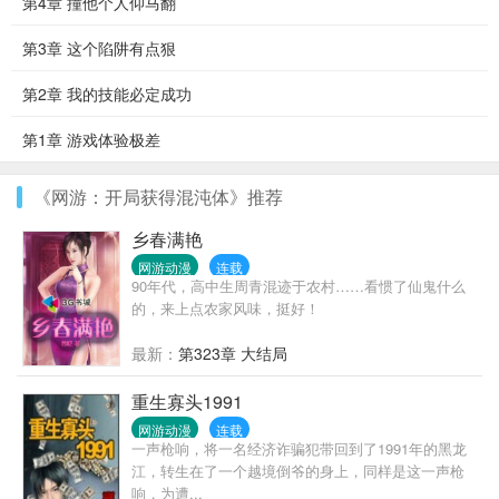
第4章 撞他个人仰马翻
第3章 这个陷阱有点狠
第2章 我的技能必定成功
第1章 游戏体验极差
《网游：开局获得混沌体》推荐
乡春满艳
网游动漫
连载
90年代，高中生周青混迹于农村……看惯了仙鬼什么
的，来上点农家风味，挺好！
最新：
第323章 大结局
重生寡头1991
网游动漫
连载
一声枪响，将一名经济诈骗犯带回到了1991年的黑龙
江，转生在了一个越境倒爷的身上，同样是这一声枪
响，为遭...