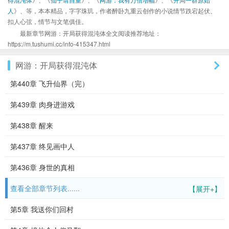
人
》、等，本本精品，字字珠玑，作者醉卧九重云创作的小说情节跌宕起伏、
扣人心弦，情节与文笔俱佳。
最新章节网游：开局获得混沌体全文阅读推荐地址：
https://m.tushumi.cc/info-415347.html
网游：开局获得混沌体
第440章 飞升仙界（完）
第439章 肉身进游戏
第438章 醒来
第437章 终见画中人
第436章 身世的真相
查看全部章节列表......
【展开+】
第5章 我送你们回村