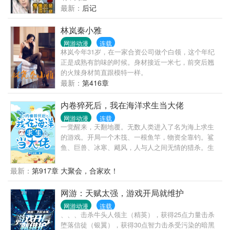
最新：
后记
林岚秦小雅
网游动漫
连载
林岚今年31岁，在一家合资公司做个白领，这个年纪
正是成熟有韵味的时候。身材接近一米七，前突后翘
的火辣身材简直跟模特一样。
最新：
第416章
内卷猝死后，我在海洋求生当大佬
网游动漫
连载
一觉醒来，天翻地覆。无数人类进入了名为海上求生
的游戏。开局一个木筏、一根鱼竿，物资全靠钓。鲨
鱼、巨兽、冰寒、飓风，人与人之间无情的猎杀。生
存变得无比艰难，物资稀少而珍贵。陆星辰进入了这
个游戏，第一天就获得了一个神级空间——桃源圣
最新：
第917章 大聚会，合家欢！
境。这个空间可种田养殖，每天还可以进行气运加
持，每天一个欧皇小技巧：第一天：桃源圣境今日气
网游：天赋太强，游戏开局就维护
运加持——双喜临门（物资双倍）第二天：今日气运
网游动漫
连载
加持——鸿运当头第三天：今日气运加持——好运连
、、、击杀牛头人领主（精英），获得25点力量击杀
连……在别人艰难求生，朝不保夕，苦难重重时，陆
堕落信徒（银翼），获得30点智力击杀受污染的暗黑
星辰种奇珍、吃异果、做美食、收萌宠、战异兽，过