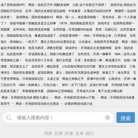
成了恐怖游戏NPC
网游：挂机百万年,我醒来成神
火影,这个佐助过于凶悍！
游戏开始,系统会为
您随机开启外挂
足球：我的女友都是顶流超模
中场暴君：从葡超开始统治世界
燃烧吧！这该死
的末世！
游戏降临：我的技能偷BUG
网游：我一人，便是最强神殿！
荒岛求生，我一个人穿越
了？
技能书难爆？那她批发是怎么回事
1米78，我的模板是奥尼尔
游戏求生：低调再低调榜一
我都要
全球净化：我的系统是神骸
全球穿越，开局觉醒SSS血脉
星律：玩家纪元
全民穿越求
生：我能抽取每日礼包
像素游戏成真了，但我是通缉榜一
NBA：开局神选之体，打哭詹皇
全民
领主：凤鸣岐山，一统天下
重生之我在AG当赛训总监
让你递水，你怒喷乔丹黑卤蛋
网游：我的
鉴定术能看透未来
电竞乌鸦哥，调教全联盟
诡域求生：开局炼化古龙觉醒神瞳
篮球：我的身
后，站的是92梦一
穿成星际孤儿，我靠小吃摊逆袭了
全民求生：开局一辆餐车
NBA：这华人新
秀是钢铁之躯！
职业哥穿回十几年前，暴打全联盟
王者：老登最后一舞，舞成通天代
技能一键
满级，我无敌怎么了
全职高手：崛起新星
LOL技能在网游当3S天赋
重生之传奇热血霸业
三角
洲求生：我的室友麦晓雯
超现实网游
废土：我的列车无限进化成神国
铁幕之下：振兴男足
宝
可梦世界降临，只有我保留记忆
太虚之逆
网游之神偷之手
星渊中的月辉
公路求生：开局一辆
三轮自行车
NBA：收购湖人，打劫大姚！
神印：生下门笛后，反派们争当爹
开局E级天赋？我
的蓝条无敌了
带着模版救华夏
战锤40K之邪神崛起
开局成为主神，麾下全是沙雕玩家
-
-
网游：开局获得混沌体 醉卧九重云
网游：开局获得混沌体txt下载
网游：开局获得混沌体最
-
-
新章节
网游：开局获得混沌体全文阅读
好看的网游动漫小说
搜索
书库
分类
作者
全本
排行