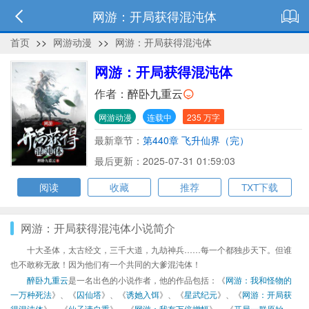
网游：开局获得混沌体
首页
>>
网游动漫
>>
网游：开局获得混沌体
网游：开局获得混沌体
作者：
醉卧九重云
网游动漫
连载中
235 万字
最新章节：
第440章 飞升仙界（完）
最后更新：2025-07-31 01:59:03
阅读
收藏
推荐
TXT下载
网游：开局获得混沌体小说简介
十大圣体，太古经文，三千大道，九劫神兵……每一个都独步天下。但谁
也不敢称无敌！因为他们有一个共同的大爹混沌体！
醉卧九重云
是一名出色的小说作者，他的作品包括：《
网游：我和怪物的
一万种死法
》、《
囚仙塔
》、《
诱她入饵
》、《
星武纪元
》、《
网游：开局获
得混沌体
》、《
仙子请自重
》、《
网游：我有万倍增幅
》、《
开局一群原始