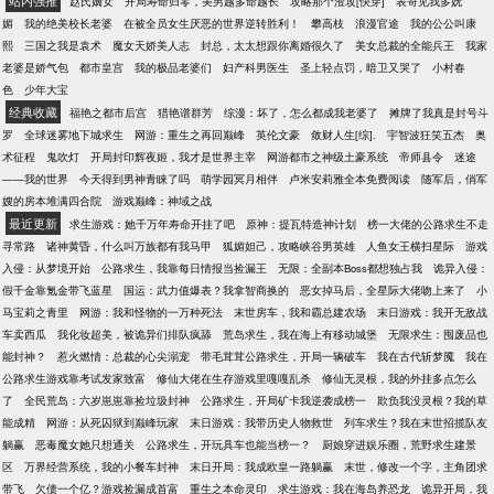
站内强推
赵氏嫡女
开局寿命归零，美男越多命越长
攻略那个渣攻[快穿]
表哥见我多妩
媚
我的绝美校长老婆
在被全员女生厌恶的世界逆转胜利！
攀高枝
浪漫官途
我的公公叫康
熙
三国之我是袁术
魔女天娇美人志
封总，太太想跟你离婚很久了
美女总裁的全能兵王
我家
老婆是娇气包
都市皇宫
我的极品老婆们
妇产科男医生
圣上轻点罚，暗卫又哭了
小村春
色
少年大宝
经典收藏
福艳之都市后宫
猎艳谱群芳
综漫：坏了，怎么都成我老婆了
摊牌了我真是封号斗
罗
全球迷雾地下城求生
网游：重生之再回巅峰
英伦文豪
敛财人生[综].
宇智波狂笑五杰
奥
术征程
鬼吹灯
开局封印辉夜姬，我才是世界主宰
网游都市之神级土豪系统
帝师县令
迷途
——我的世界
今天得到男神青睐了吗
萌学园冥月相伴
卢米安莉雅全本免费阅读
随军后，俏军
嫂的房本堆满四合院
游戏巅峰：神域之战
最近更新
求生游戏：她千万年寿命开挂了吧
原神：提瓦特造神计划
榜一大佬的公路求生不走
寻常路
诸神黄昏，什么叫万族都有我马甲
狐媚妲己，攻略峡谷男英雄
人鱼女王横扫星际
游戏
入侵：从梦境开始
公路求生，我靠每日情报当捡漏王
无限：全副本Boss都想独占我
诡异入侵：
假千金靠氪金带飞蓝星
国运：武力值爆表？我拿智商换的
恶女掉马后，全星际大佬吻上来了
小
马宝莉之青里
网游：我和怪物的一万种死法
末世房车，我和霸总建农场
末日游戏：我开无敌战
车卖西瓜
我化妆超美，被诡异们排队疯舔
荒岛求生，我在海上有移动城堡
无限求生：囤废品也
能封神？
惹火燃情：总裁的心尖溺宠
带毛茸茸公路求生，开局一辆破车
我在古代斩梦魇
我在
公路求生游戏靠考试发家致富
修仙大佬在生存游戏里嘎嘎乱杀
修仙无灵根，我的外挂多点怎么
了
全民荒岛：六岁崽崽靠捡垃圾封神
公路求生，开局矿卡我逆袭成榜一
欺负我没灵根？我的草
能成精
网游：从死囚狱到巅峰玩家
末日游戏：我带历史人物救世
列车求生？我在末世招揽队友
躺赢
恶毒魔女她只想通关
公路求生，开玩具车也能当榜一？
厨娘穿进娱乐圈，荒野求生建景
区
万界经营系统，我的小餐车封神
末日开局：我成欧皇一路躺赢
末世，修改一个字，主角团求
带飞
欠债一个亿？游戏捡漏成首富
重生之本命灵印
求生游戏：我在海岛养恐龙
诡异开局，我