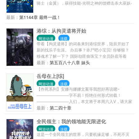
骑士（金翼），获得技能-光明之神的馈赠击杀大巫妖-
得风生水起。她把木筏建造成了一个巨大的水上别
克莱尔拉丁（深渊级），获得技能-死而复生击杀野
墅、空中花园、萌宠帝国。她是海上世界的传说，大
狼，腰部爆发力获得大幅度的提升嗯？是不是混进来
最新：
第1144章 最终一战！
佬中的大佬……她的宠物个个不一般，一号宠物美丽
了什么奇怪的东西？重生归来的林夕，再一次面对深
且粗暴，二号宠物娇小且腹黑，三号宠物狡诈又社
渊入侵，誓要守护人族！深渊之主：他一刀秒掉了我
港综：从拘灵遣将开始
牛……它们有共同的特点——都是吃货！注：本文无
千万大军？？？！
CP
网游动漫
连载
带着【拘灵遣将】的词条来到港综世界，陆辰开始了
新的找乐子生涯。 办后事？诈尸吧小宝贝! 你够狠？
移魂术了解一下？ 国际劫匪偷珠宝？全员卧底等着
你！ …… 陆辰：乐子人其乐无穷！
最新：
第五百八十八章 妹头
岳母在上[综]
网游动漫
连载
【作死系列】安娜与娜娜文案等我想好再说嗯~
————————字不易！拒绝任何形式转载！
————————入们，本文将于本周六入V，请大家
多多支持，作者菌会更加努力哒~~字不易！拒绝任何
最新：
第二四十章
形式转载！作大死双开坑：（综主海贼）岳母在上求
包养：（综）七十一变完结坑：（海贼）赤潮完结
全民领主：我的领地能无限进化
坑：（惊悚悬疑）丑鱼完结坑：（灵异神怪）倒春寒
网游动漫
连载
完结坑：（暗黑向）八月樱桃一句老话（诅咒）：盗
这是一个全民领主的世界，只要机缘足够，不死不灭
文的全家都是折翼天使！新求来的专栏，谢谢图铺美