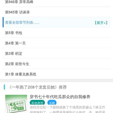
第946章 异常高峰
第945章 访谈录
查看全部章节列表......
【展开+】
第5章 书包
第4章 第一天
第3章 积淀
第2章 前世今生
第1章 体重兑换系统
《一年跑了208个龙套后她》推荐
穿书七十年代吃瓜群众的自我修养
其他类型
连载
你经历过眨一下眼睛就换了个场景的穿越么？林玉竹
就体验到了。一脸懵逼穿越到七十年代，不，她是穿