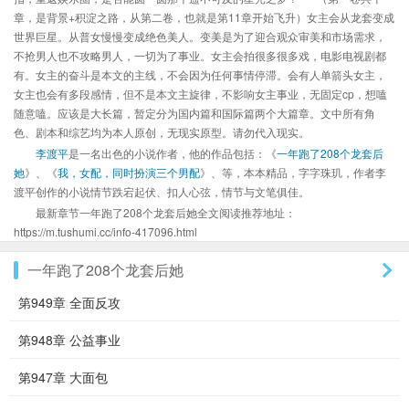
章，是背景+积淀之路，从第二卷，也就是第11章开始飞升）女主会从龙套变成
世界巨星。从普女慢慢变成绝色美人。变美是为了迎合观众审美和市场需求，
不抢男人也不攻略男人，一切为了事业。女主会拍很多很多戏，电影电视剧都
有。女主的奋斗是本文的主线，不会因为任何事情停滞。会有人单箭头女主，
女主也会有多段感情，但不是本文主旋律，不影响女主事业，无固定cp，想嗑
随意嗑。应该是大长篇，暂定分为国内篇和国际篇两个大篇章。文中所有角
色、剧本和综艺均为本人原创，无现实原型。请勿代入现实。
李渡平
是一名出色的小说作者，他的作品包括：《
一年跑了208个龙套后
她
》、《
我，女配，同时扮演三个男配
》、等，本本精品，字字珠玑，作者李
渡平创作的小说情节跌宕起伏、扣人心弦，情节与文笔俱佳。
最新章节一年跑了208个龙套后她全文阅读推荐地址：
https://m.tushumi.cc/info-417096.html
一年跑了208个龙套后她
第949章 全面反攻
第948章 公益事业
第947章 大面包