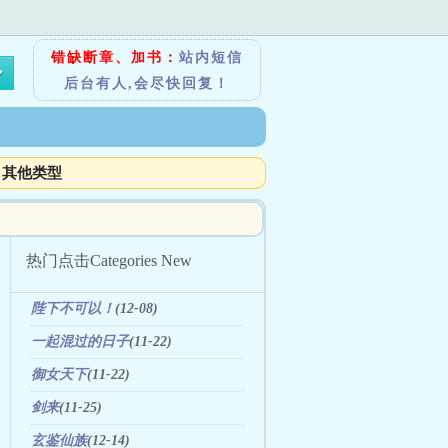
错缺断章、加书：
站内短信
后台有人,会尽快回复！
其他类型
热门点击
Categories New
陛下不可以！
(12-08)
一起混过的日子
(11-22)
御女天下
(11-22)
剑来
(11-25)
玄鉴仙族
(12-14)