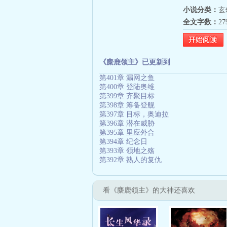
小说分类：
玄
全文字数：
2
《麋鹿领主》已更新到
第401章 漏网之鱼
第400章 登陆奥维
第399章 齐聚目标
第398章 筹备登舰
第397章 目标，奥迪拉
第396章 潜在威胁
第395章 里应外合
第394章 纪念日
第393章 领地之殇
第392章 熟人的复仇
看《麋鹿领主》的大神还喜欢