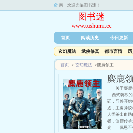
亲，欢迎光临图书迷！
图书迷
www.tushumi.cc
首页
阅读历史
今日更新
玄幻魔法
武侠修真
都市言情
历
首页
>
玄幻魔法
>
麋鹿领主
麋鹿
关于麋鹿
西式骑砍的热
延，异兽开始
逐，主角挣脱
人类杀出血路
者，伽德传承
光——佩恩不