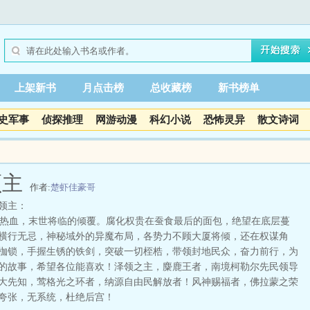
上架新书
月点击榜
总收藏榜
新书榜单
史军事
侦探推理
网游动漫
科幻小说
恐怖灵异
散文诗词
领主
作者:
楚虾佳豪哥
领主：
血，末世将临的倾覆。腐化权贵在蚕食最后的面包，绝望在底层蔓
横行无忌，神秘域外的异魔布局，各势力不顾大厦将倾，还在权谋角
枷锁，手握生锈的铁剑，突破一切桎梏，带领封地民众，奋力前行，为
的故事，希望各位能喜欢！泽领之主，麋鹿王者，南境柯勒尔先民领导
大先知，莺格光之环者，纳源自由民解放者！风神赐福者，佛拉蒙之荣
夸张，无系统，杜绝后宫！