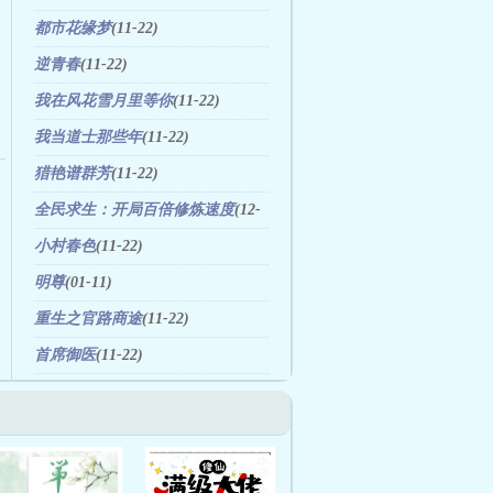
都市花缘梦
(11-22)
逆青春
(11-22)
我在风花雪月里等你
(11-22)
我当道士那些年
(11-22)
猎艳谱群芳
(11-22)
全民求生：开局百倍修炼速度
(12-
05)
小村春色
(11-22)
明尊
(01-11)
重生之官路商途
(11-22)
首席御医
(11-22)