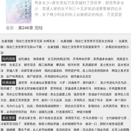
男多女少+家长里短万灵穿越到了异世界，那里男多女
不要钱。身份神秘尊贵，面若谪仙，只剩一年寿命的
少，普通人家的女子到三十五岁前必须要娶够四位夫
陆九朝:嗯。谢红尘掐指一算:你五行缺我，有了我，长
侍，女子稀少到走到街上会被掳走的地步。万灵瑟瑟
命百岁只是打底，长生不老我也可以……后来，陆九
发抖，苟到了十五岁，就在她打算苟一辈子的时候，
朝眼神阴郁，偏执的看着谈笑间断生死，抬手间逆阴
女帝上位了，社会风气也变好了。于是，万灵和自家
最新：
第246章 完结
阳的谢红尘，真的好想把他藏起来……红尘，你招惹
爹包袱款款去投奔了与她有婚约的吕家。她想得美，
了我，死生都是我的……世人都道，陆九爷身在红
赚够了钱，达到女帝法令的标准，就可以逃避必娶四
尘，心在佛门，却不知，他为一人，而入红尘。九爷
-
-
虫巢觉醒：我在亡灵世界开无双 水缚苍龙
虫巢觉醒：我在亡灵世界开无双全文阅读
虫巢觉
夫的命运，但是flag就是用来打破的，来凤城机会是
信佛，男女皆是忌讳，唯“谢红尘”除外……
-
-
醒：我在亡灵世界开无双txt下载
虫巢觉醒：我在亡灵世界开无双最新章节
好看的其他类型小
多，优秀男子也多！万灵滚了一圈惹了一身情债，为
说
难又困惑。女主前世孤儿，对感情迟钝，但是只要确
站内强推
赵氏嫡女
渔港春夜
女王的抉择[足球]
开局寿命归零，美男越多命越长
我真是大
认了就想抓住
神医
女装正太
都市花语
顾三娘再嫁
攀高枝
暗河长明
私房摄影师
道士夜仗剑
温水煮沫
沫
穿越八零：农家军妻太纨绔
我的总裁老妈
明明是护驾，皇上却总觉得我刺杀
网游之奥术至
高
妇产科男医生
摸尸就变强，开局摸到华山剑法
都市极乐后后宫
经典收藏
虚空塔
长生修仙从娶妻开始
斗罗：武魂鱼竿，垂钓诸天！
真少爷进化为玄鸟后，
联邦傻了
空条承太郎攻略综漫世界
星穹铁道：穿越成希儿青梅竹马
绝世修仙：开局凝聚杏黄
旗
亮剑之红警基地系统
另类保镖：美女总裁爱上我
诡异世界：变成妹子对抗诡异
挺孕肚入宫
为后，摄政王哭求恩宠
穿书，捡到一只大反派
抗战：开局民兵，我成了司令
斩神：神？我问
你，鸟为什么会飞
抗战：系统助我成就辉煌！
我在抗日卖军火
影视综合：从民国开始
重生七
零，从夺回空间开始
亮剑：追随孔过瘾，打造最强军工
神级大骷髅
最近更新
穿成当家主母，四个幼崽全是反派
呆萌世子妃：竹马夫君咬一口
古代娇娘穿七零，
冷面军官沦陷了
港夜熟色
御兽小师妹穿越，全村猪猪听号令
偷亲一口，阴郁大佬变成恋爱
脑
疯柳腰
重生千禧，从八岁开始摆摊
皇后的容光
御兽：无法进化？我会兜底
左耳上的那颗