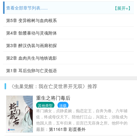
查看全部章节列表......
【展开+】
第5章 变异榕树与血肉根系
第4章 骷髅暴动与灵魂附体
第3章 醉汉伪装与画廊初探
第2章 血肉共生与地铁诡影
第1章 耳后虫卵与亡灵低语
《虫巢觉醒：我在亡灵世界开无双》推荐
重生之将门毒后
其他类型
连载
将门嫡女，贞静柔婉，痴恋定王，自奔为眷。六年辅
佐，终成母仪天下。陪他打江山，兴国土，涉险成为
他国人质，五年归来，后宫已无容身之所。他怀中的
美人笑容明艳：“姐姐，江山定了，你也该退了。”女儿
最新：
第1161章 彩蛋番外
惨死，太子被废。沈家满门忠烈，无一幸免。一朝倾