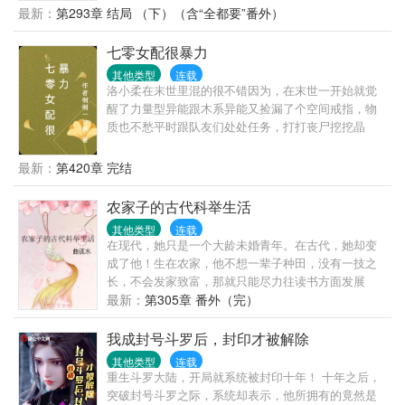
气重生的皇后凉凉和不良少年谢小候爷，男女主身心
咬我呀？呜……”“笨蛋糖糖，他们不只想咬你，还想吃
最新：
第293章 结局 （下）（含“全都要”番外）
干净，强强联手，宠文一对一。请各位小天使多多支
你呢。”——第一世界：笨蛋娇软校花vs清冷病娇校草
持哦~
＆美型富家公子哥＆纯情憨憨校霸＆禁欲系腹黑竹马
七零女配很暴力
第二世界：美貌娇软大小姐vs没落贵族人鱼兄弟＆俊
其他类型
连载
美腹黑霸总＆人狠话不多杀手酷哥第三世界：万人迷
洛小柔在末世里混的很不错因为，在末世一开始就觉
王妃（后来休掉了王爷独美）vs清冷孤傲病美人王爷
醒了力量型异能跟木系异能又捡漏了个空间戒指，物
（被真香打脸）＆痴情大将军＆沉默忠犬贴身侍卫＆
质也不愁平时跟队友们处处任务，打打丧尸挖挖晶
金发碧眼傲娇小王子第四世界：貌美乖软天然渣小学
核，，不过洛小柔没想到睡觉还能穿书？还是洛小柔
妹vs温柔腹黑男神＆痴情校霸摇滚酷哥＆大金毛纯情
刚刚看的狗血小说，是一本七零年代文，小说里又个
最新：
第420章 完结
健气体育生＆占有欲极强病娇美男
跟洛小柔一样的名字还是跟女主抢男主的女配，女配
抢不到男主爱而不得，就想把女主毁掉，就找到村里
农家子的古代科举生活
的二流子欺负女主，后来被女主的追求者们设计，女
其他类型
连载
配跟二流子一起被捉奸在床，只能嫁给二流子婚后被
在现代，她只是一个大龄未婚青年。在古代，她却变
二流子家暴致死，死的时候衣服都没有穿身上都是伤
成了他！生在农家，他不想一辈子种田，没有一技之
口还流脓，死的好惨，现在洛小柔已经换成在末世生
长，不会发家致富，那就只能尽力往读书方面发展
活过的洛小柔，洛小柔一想到跟女主抢男主就想骂
了。至于是男是女？在生存面前还需要矫情吗？文女
最新：
第305章 番外（完）
人，好在现在还早女配还没有遇到女主跟男主，洛小
穿男，主角会娶妻，像一般人一样生活，不搞基，基
柔现在就想不用睡觉担心有丧尸了，力量型能跟木系
本上没有什么金手指，现实流。公告：本文于下周三
我成封号斗罗后，封印才被解除
异能都在空间还能种田有灵泉不用愁吃喝。洛小柔终
（10月26日）入V，当天更新一万字，之后每天保持日
于可以当一条远离女主男主的快乐的咸鱼了。那个谁
其他类型
连载
更3000大家多多支持。
重生斗罗大陆，开局就系统被封印十年！ 十年之后，
不要吃咸鱼，咸鱼不好吃。
突破封号斗罗之际，系统却表示，他所拥有的竟然是