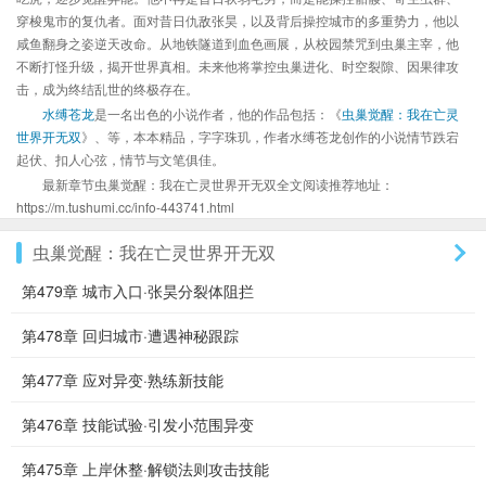
穿梭鬼市的复仇者。面对昔日仇敌张昊，以及背后操控城市的多重势力，他以
咸鱼翻身之姿逆天改命。从地铁隧道到血色画展，从校园禁咒到虫巢主宰，他
不断打怪升级，揭开世界真相。未来他将掌控虫巢进化、时空裂隙、因果律攻
击，成为终结乱世的终极存在。
水缚苍龙
是一名出色的小说作者，他的作品包括：《
虫巢觉醒：我在亡灵
世界开无双
》、等，本本精品，字字珠玑，作者水缚苍龙创作的小说情节跌宕
起伏、扣人心弦，情节与文笔俱佳。
最新章节虫巢觉醒：我在亡灵世界开无双全文阅读推荐地址：
https://m.tushumi.cc/info-443741.html
虫巢觉醒：我在亡灵世界开无双
第479章 城市入口·张昊分裂体阻拦
第478章 回归城市·遭遇神秘跟踪
第477章 应对异变·熟练新技能
第476章 技能试验·引发小范围异变
第475章 上岸休整·解锁法则攻击技能