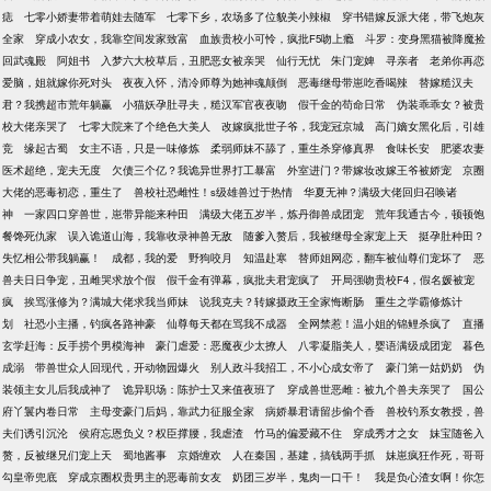
痣
七零小娇妻带着萌娃去随军
七零下乡，农场多了位貌美小辣椒
穿书错嫁反派大佬，带飞炮灰
全家
穿成小农女，我靠空间发家致富
血族贵校小可怜，疯批F5吻上瘾
斗罗：变身黑猫被降魔捡
回武魂殿
阿姐书
入梦六大校草后，丑肥恶女被亲哭
仙行无忧
朱门宠婢
寻亲者
老弟你再恋
爱脑，姐就嫁你死对头
夜夜入怀，清冷师尊为她神魂颠倒
恶毒继母带崽吃香喝辣
替嫁糙汉夫
君？我携超市荒年躺赢
小猫妖孕肚寻夫，糙汉军官夜夜吻
假千金的苟命日常
伪装乖乖女？被贵
校大佬亲哭了
七零大院来了个绝色大美人
改嫁疯批世子爷，我宠冠京城
高门嫡女黑化后，引雄
竞
缘起古蜀
女主不语，只是一味修炼
柔弱师妹不舔了，重生杀穿修真界
食味长安
肥婆农妻
医术超绝，宠夫无度
欠债三个亿？我诡异世界打工暴富
外室进门？带嫁妆改嫁王爷被娇宠
京圈
大佬的恶毒初恋，重生了
兽校社恐雌性！s级雄兽过于热情
华夏无神？满级大佬回归召唤诸
神
一家四口穿兽世，崽带异能来种田
满级大佬五岁半，炼丹御兽成团宠
荒年我通古今，顿顿饱
餐馋死仇家
误入诡道山海，我靠收录神兽无敌
随爹入赘后，我被继母全家宠上天
挺孕肚种田？
失忆相公带我躺赢！
成都，我的爱
野狗咬月
知温赴寒
替师姐网恋，翻车被仙尊们宠坏了
恶
兽夫日日争宠，丑雌哭求放个假
假千金有弹幕，疯批夫君宠疯了
开局强吻贵校F4，假名媛被宠
疯
挨骂涨修为？满城大佬求我当师妹
说我克夫？转嫁摄政王全家悔断肠
重生之学霸修炼计
划
社恐小主播，钓疯各路神豪
仙尊每天都在骂我不成器
全网禁惹！温小姐的锦鲤杀疯了
直播
玄学赶海：反手捞个男模海神
豪门虐爱：恶魔夜少太撩人
八零凝脂美人，婴语满级成团宠
暮色
成溺
带兽世众人回现代，开动物园爆火
别人政斗我招工，不小心成女帝了
豪门第一姑奶奶
伪
装领主女儿后我成神了
诡异职场：陈护士又来值夜班了
穿成兽世恶雌：被九个兽夫亲哭了
国公
府丫鬟内卷日常
主母变豪门后妈，靠武力征服全家
病娇暴君请留步偷个香
兽校钓系女教授，兽
夫们诱引沉沦
侯府忘恩负义？权臣撑腰，我虐渣
竹马的偏爱藏不住
穿成秀才之女
妹宝随爸入
赘，反被继兄们宠上天
蜀地酱事
京婚缠欢
人在秦国，基建，搞钱两手抓
妹崽疯狂作死，哥哥
勾皇帝兜底
穿成京圈权贵男主的恶毒前女友
奶团三岁半，鬼肉一口干！
我是负心渣女啊！你怎