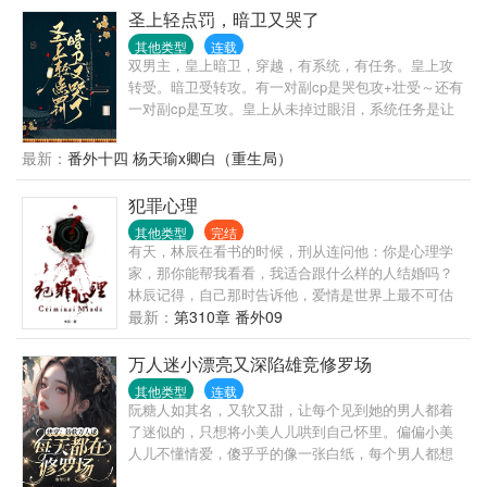
覆，子丧族亡！沈妙怎么也没想到，患难夫妻，相互
圣上轻点罚，暗卫又哭了
扶持，不过是一场逢场作戏的笑话！他道：“看在你跟
其他类型
连载
了朕二十年，赐你全尸，谢恩吧。”三尺白绫下，沈妙
双男主，皇上暗卫，穿越，有系统，有任务。皇上攻
立下毒誓：是日何时丧，予与汝皆亡！重生回十四岁
转受。暗卫受转攻。有一对副cp是哭包攻+壮受～还有
那年，悲剧未生，亲人还在，她还是那个温柔雅静的
一对副cp是互攻。皇上从未掉过眼泪，系统任务是让
将门嫡女。极品亲戚包藏祸心，堂姐堂妹恶毒无情，
皇上哭九十九次，以期拥有怜悯苍生之心。看此文请
新进姨娘虎视眈眈，还有渣男意欲故技重来？家族要
勿带脑子，主打一个爽文，愉快恋爱，双向奔赴，甜
最新：
番外十四 杨天瑜x卿白（重生局）
护，大仇要报，江山帝位，也要分一杯羹。这辈子，
宠。前期有轻虐身，不虐心。全程甜宠～这是什么人
且看谁斗得过谁！但是那谢家小侯爷，提枪打马过的
间疾苦！林默欲哭无泪，刚刚升任大区总监的他在庆
犯罪心理
桀骜少年，偏立在她墙头傲然：“颠个皇权罢了，记
功宴上就被电晕，醒过来竟然在皇帝苏景皓的榻上！
住，天下归你，你——归我！”----------------------------------
其他类型
完结
成了皇帝的暗卫！差点就成了男宠！“我不要做男
有天，林辰在看书的时候，刑从连问他：你是心理学
------------------------——幽州十三京。——归你。——漠
宠。”“好，升暗卫统领。”“我要出任务。”“好，不许受
家，那你能帮我看看，我适合跟什么样的人结婚吗？
北定元城。——归你。——江南豫州，定西东海，临
伤。”见过皇帝保护暗卫的吗！那要暗卫做什么！职业
林辰记得，自己那时告诉他，爱情是世界上最不可估
安青湖，洛阳古城。——都归你。——全都归我，谢
自尊心稀碎——“北国叛乱，我要做将军。”“好，许你
量的东西，就算是心理学家也无法预测，因为人与人
最新：
第310章 番外09
景行你要什么？——嗯，你。-----------------------------------
千军万马，但要为朕完璧而归。”一边罚一边心疼落泪
的相爱过程中充满了无数变量。刑从连又问，什么是
--------------------------最初他漠然道：“沈谢两家泾渭分
的冰山皇帝+由受转攻的暗卫。系统：宿主的任务已经
变量？林辰那时想，变量就是，我以为你只是个普通
万人迷小漂亮又深陷雄竞修罗场
明，沈家丫头突然示好，不怀好意！”后来他冷静
完成，可以回现代世界升官发财娶老婆了。凌漠：他
的警察，最喜欢在大排档开一瓶啤酒吃小龙虾，却不
道：“都是一条绳上的蚂蚱，沈妙你安分点，有本候担
为我掉这么多泪，我还他一生一世——
其他类型
连载
知道，你原来是……；又或者说，变量是，我不知道
着，谁敢逼你嫁人？”再后来他傲娇道：“颠个乾坤不过
阮糖人如其名，又软又甜，让每个见到她的男人都着
我会爱上你，也不知道，你何时会爱上我。
如此。沈娇娇，万里江山，你我二人瓜分如何？”最
了迷似的，只想将小美人儿哄到自己怀里。偏偏小美
后，他霸气的把手一挥：“媳妇，分来分去甚麻烦，不
人儿不懂情爱，傻乎乎的像一张白纸，每个男人都想
分了！全归你，你归我！”沈妙：“给本宫滚出去！”霸
把她染上只属于自己的颜色。“统统，为什么他们总要