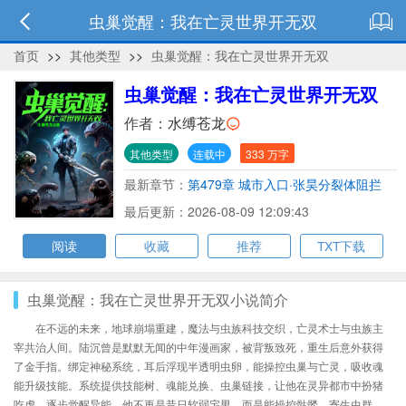
虫巢觉醒：我在亡灵世界开无双
首页
>>
其他类型
>>
虫巢觉醒：我在亡灵世界开无双
虫巢觉醒：我在亡灵世界开无双
作者：
水缚苍龙
其他类型
连载中
333 万字
最新章节：
第479章 城市入口·张昊分裂体阻拦
最后更新：2026-08-09 12:09:43
阅读
收藏
推荐
TXT下载
虫巢觉醒：我在亡灵世界开无双小说简介
在不远的未来，地球崩塌重建，魔法与虫族科技交织，亡灵术士与虫族主
宰共治人间。陆沉曾是默默无闻的中年漫画家，被背叛致死，重生后意外获得
了金手指。绑定神秘系统，耳后浮现半透明虫卵，能操控虫巢与亡灵，吸收魂
能升级技能。系统提供技能树、魂能兑换、虫巢链接，让他在灵异都市中扮猪
吃虎，逐步觉醒异能。他不再是昔日软弱宅男，而是能操控骷髅、寄生虫群、