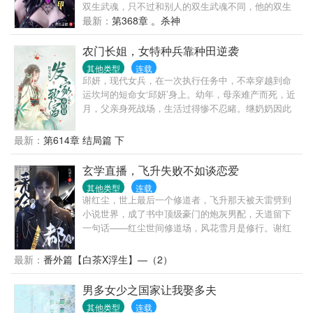
双生武魂，只不过和别人的双生武魂不同，他的双生
武魂是直接融为一体的，可以随时转换形态的。 本以
最新：
第368章 。杀神
为他所拥有的是兽武魂雷霆白龙。 却不想，龙还能转
型成为器武魂曙光铠！ 本书又名（斗罗之我的双生武
农门长姐，女特种兵靠种田逆袭
魂合二为一）（老曹家优秀后辈）
其他类型
连载
邱妍，现代女兵，在一次执行任务中，不幸穿越到命
运坎坷的短命女‘邱妍’身上。幼年，母亲难产而死，近
月，父亲身死战场，生活过得惨不忍睹。继奶奶因此
将邱妍姐弟视为眼中钉，并且要将邱妍卖到青楼遭受
凌辱。性子刚，手腕强的邱妍接过这烂摊子，果断和
最新：
第614章 结局篇 下
这老妇人断了关系。发家致富，赚钱养家，日子本过
得蒸蒸日上，但是，本就不可能有交集的男人，却要
玄学直播，飞升失败不如谈恋爱
娶她……多年后，弟弟被她培养成国之栋梁；弱不禁
其他类型
连载
风的小妹也被她养的亭亭玉立；就连一向调皮的便宜
谢红尘，世上最后一个修道者，飞升那天被天雷劈到
儿子也孝顺有加……
小说世界，成了书中顶级豪门的炮灰男配，天道留下
一句话——红尘世间修道场，风花雪月是修行。谢红
尘……喔豁！原书中的谢红尘，顶级豪门+恋爱脑，被
喜欢的男人利用，抛弃，伤心欲绝，年纪轻轻便结束
最新：
番外篇【白茶X浮生】—（2）
了自己的生命。谢红尘……男人有什么用，男人只会
影响他飞升的速度！直到转身看到一个惊为天人的男
男多女少之国家让我娶多夫
人，啪啪打脸，话说这个仙也不是非修不可……颜控
其他类型
连载
谢红尘激动的泪水从嘴角滑下来:叔叔，算命吗？不准