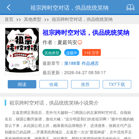
祖宗跨时空对话，供品统统笑纳
首页
>>
其他类型
>>
祖宗跨时空对话，供品统统笑纳
祖宗跨时空对话，供品统统笑纳
作者：
夏庭筠安
其他类型
连载中
119 万字
最新章节：
第188章 作品感言
最后更新：2026-04-27 08:59:17
阅读
收藏
推荐
TXT下载
祖宗跨时空对话，供品统统笑纳小说简介
左嘉意绑定系统后，意外与大越朝一门两国公的左家跨时空对话。自报姓
名后，镇国公翻开族谱，激动大喊：“这分明是我们的老祖宗啊！”腹中饥饿的她
冒认下来，从此国公府上供，她靠着供品填饱肚子、还清债务，收购古代产品
创建自己的品牌......开通系统商城后，左嘉意一次次“显现神迹”，京中流传开左
家有神明的故事。拯救帝王，对抗魔气，帮助左家摆脱抄家流放的命运。偶尔