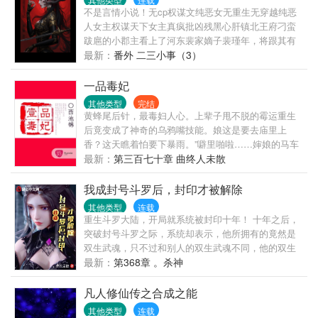
更3000大家多多支持。
不是言情小说！无cp权谋文纯恶女无重生无穿越纯恶
人女主权谋天下女主真疯批凶残黑心肝镇北王府刁蛮
跋扈的小郡主看上了河东裴家嫡子裴瑾年，将跟其有
婚约的崔小姐差点淹死。皇帝将其赶出京城，送到白
最新：
番外 二三小事（3）
雀寺苦修赎罪。三年后，打了胜仗的镇北王用一身功
勋换了秦金枝回京，众人皆等待看到秦金枝落魄凄惨
一品毒妃
的模样，谁知回京后的秦金枝嚣张依旧，回城当天就
其他类型
完结
当街打掉皇子的牙！仗着帝后的宠爱竟诬陷裴瑾年父
黄蜂尾后针，最毒妇人心。上辈子甩不脱的霉运重生
亲下毒害她，裴瑾年为救父亲退了婚约，请求皇帝赐
后竟变成了神奇的乌鸦嘴技能。娘这是要去庙里上
婚。可一切尘埃落定之后，裴瑾年发现这嚣张跋扈的
香？这天瞧着怕要下暴雨。”噼里啪啦……婶娘的马车
小郡主并不喜欢他。婚事另有隐情！所有阻拦我的
被雷劈了。“好姐姐，可是做的新衣服，瞧着倒是好
最新：
第三百七十章 曲终人未散
人，都会拜倒在我秦金枝无与伦比的权势之下。泥潭
看，只怕不结实。”尚书嫡女落水，一把撕烂了堂姐的
里的人，做梦都在妄想攀上我这根金枝儿！看书产生
衣服。“听说堂嫂又怀孕了，连着两胎都是女儿，可别
我成封号斗罗后，封印才被解除
的疑问要接着看书才能得到解答
生出大四喜来。”堂嫂临......
其他类型
连载
重生斗罗大陆，开局就系统被封印十年！ 十年之后，
突破封号斗罗之际，系统却表示，他所拥有的竟然是
双生武魂，只不过和别人的双生武魂不同，他的双生
武魂是直接融为一体的，可以随时转换形态的。 本以
最新：
第368章 。杀神
为他所拥有的是兽武魂雷霆白龙。 却不想，龙还能转
型成为器武魂曙光铠！ 本书又名（斗罗之我的双生武
凡人修仙传之合成之能
魂合二为一）（老曹家优秀后辈）
其他类型
连载