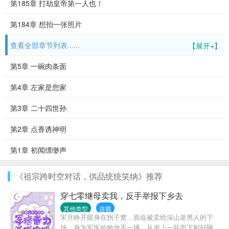
第185章 打劫皇帝第一人也！
第184章 想拍一张照片
查看全部章节列表......
【展开+】
第5章 一碗肉条面
第4章 左家是您家
第3章 二十四世孙
第2章 点香诱神明
第1章 初闻缥缈声
《祖宗跨时空对话，供品统统笑纳》推荐
穿七零继母卖我，反手举报下乡去
其他类型
连载
宋月睁开眼身在拐子窝，面临被卖给深山老男人的下
场。身为军医的她放手一搏，从崖上一跃而下刚好砸