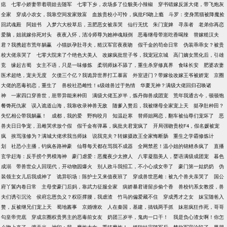
痣
七零小娇妻带着萌娃去随军
七零下乡，农场多了位貌美小辣椒
穿书错嫁反派大佬，带飞炮灰
全家
穿成小农女，我靠空间发家致富
血族贵校小可怜，疯批F5吻上瘾
斗罗：变身黑猫被降魔捡
回武魂殿
阿姐书
入梦六大校草后，丑肥恶女被亲哭
仙行无忧
朱门宠婢
寻亲者
老弟你再恋
爱脑，姐就嫁你死对头
夜夜入怀，清冷师尊为她神魂颠倒
恶毒继母带崽吃香喝辣
替嫁糙汉夫
君？我携超市荒年躺赢
小猫妖孕肚寻夫，糙汉军官夜夜吻
假千金的苟命日常
伪装乖乖女？被贵
校大佬亲哭了
七零大院来了个绝色大美人
改嫁疯批世子爷，我宠冠京城
高门嫡女黑化后，引雄
竞
缘起古蜀
女主不语，只是一味修炼
柔弱师妹不舔了，重生杀穿修真界
食味长安
肥婆农妻
医术超绝，宠夫无度
欠债三个亿？我诡异世界打工暴富
外室进门？带嫁妆改嫁王爷被娇宠
京圈
大佬的恶毒初恋，重生了
兽校社恐雌性！s级雄兽过于热情
华夏无神？满级大佬回归召唤诸
神
一家四口穿兽世，崽带异能来种田
满级大佬五岁半，炼丹御兽成团宠
荒年我通古今，顿顿饱
餐馋死仇家
误入诡道山海，我靠收录神兽无敌
随爹入赘后，我被继母全家宠上天
挺孕肚种田？
失忆相公带我躺赢！
成都，我的爱
野狗咬月
知温赴寒
替师姐网恋，翻车被仙尊们宠坏了
恶
兽夫日日争宠，丑雌哭求放个假
假千金有弹幕，疯批夫君宠疯了
开局强吻贵校F4，假名媛被宠
疯
挨骂涨修为？满城大佬求我当师妹
说我克夫？转嫁摄政王全家悔断肠
重生之学霸修炼计
划
社恐小主播，钓疯各路神豪
仙尊每天都在骂我不成器
全网禁惹！温小姐的锦鲤杀疯了
直播
玄学赶海：反手捞个男模海神
豪门虐爱：恶魔夜少太撩人
八零凝脂美人，婴语满级成团宠
暮色
成溺
带兽世众人回现代，开动物园爆火
别人政斗我招工，不小心成女帝了
豪门第一姑奶奶
伪
装领主女儿后我成神了
诡异职场：陈护士又来值夜班了
穿成兽世恶雌：被九个兽夫亲哭了
国公
府丫鬟内卷日常
主母变豪门后妈，靠武力征服全家
病娇暴君请留步偷个香
兽校钓系女教授，兽
夫们诱引沉沦
侯府忘恩负义？权臣撑腰，我虐渣
竹马的偏爱藏不住
穿成秀才之女
妹宝随爸入
赘，反被继兄们宠上天
蜀地酱事
京婚缠欢
人在秦国，基建，搞钱两手抓
妹崽疯狂作死，哥哥
勾皇帝兜底
穿成京圈权贵男主的恶毒前女友
奶团三岁半，鬼肉一口干！
我是负心渣女啊！你怎