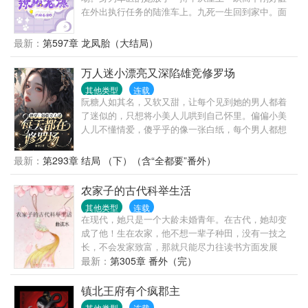
在外出执行任务的陆淮车上。九死一生回到家中。面
对卖自己，还给自己报名的后妈，吃土去吧。街溜子
渣哥想抢工作？反手送去蹲大狱。渣爹？一封举报
最新：
第597章 龙凤胎（大结局）
信，送去跟亲儿子狱中相聚。卷空财物，喜提金手指
空间，卖房子去下乡。下乡极品找上门，讲道理不
万人迷小漂亮又深陷雄竞修罗场
听？拳头说话，揍！咦？这偷偷在背后套极品麻袋是
其他类型
连载
谁？哦~原来是当初救她的大！佬！也！在！这！儿！
阮糖人如其名，又软又甜，让每个见到她的男人都着
了迷似的，只想将小美人儿哄到自己怀里。偏偏小美
人儿不懂情爱，傻乎乎的像一张白纸，每个男人都想
把她染上只属于自己的颜色。“统统，为什么他们总要
咬我呀？呜……”“笨蛋糖糖，他们不只想咬你，还想吃
最新：
第293章 结局 （下）（含“全都要”番外）
你呢。”——第一世界：笨蛋娇软校花vs清冷病娇校草
＆美型富家公子哥＆纯情憨憨校霸＆禁欲系腹黑竹马
农家子的古代科举生活
第二世界：美貌娇软大小姐vs没落贵族人鱼兄弟＆俊
其他类型
连载
美腹黑霸总＆人狠话不多杀手酷哥第三世界：万人迷
在现代，她只是一个大龄未婚青年。在古代，她却变
王妃（后来休掉了王爷独美）vs清冷孤傲病美人王爷
成了他！生在农家，他不想一辈子种田，没有一技之
（被真香打脸）＆痴情大将军＆沉默忠犬贴身侍卫＆
长，不会发家致富，那就只能尽力往读书方面发展
金发碧眼傲娇小王子第四世界：貌美乖软天然渣小学
了。至于是男是女？在生存面前还需要矫情吗？文女
最新：
第305章 番外（完）
妹vs温柔腹黑男神＆痴情校霸摇滚酷哥＆大金毛纯情
穿男，主角会娶妻，像一般人一样生活，不搞基，基
健气体育生＆占有欲极强病娇美男
本上没有什么金手指，现实流。公告：本文于下周三
镇北王府有个疯郡主
（10月26日）入V，当天更新一万字，之后每天保持日
其他类型
连载