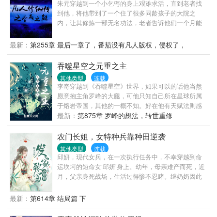
朱元穿越到一个小乞丐的身上艰难求活，直到老者找
到他，将他带到了一个住了很多同龄孩子的大院之
内，让其修炼一部无名功法，老者告诉他们一个月能
入门的将成为他的弟子，一个月不能入门的将被赶
走，一个月后没有一个人能修炼功法入门，不过朱元
最新：
第255章 最后一章了，番茄没有凡人版权，侵权了，
却因为尝试修炼觉醒了他的金手指“合成能力”，这个合
成能力有两种模式，一种是成功率百分之百的样板合
吞噬星空之元重之主
成，使用样板合成的条件就是需要接触过所需要合成
其他类型
连载
的东西才能使用样板合成之法合成对应的东西，还有
李奇穿越到《吞噬星空》世界，如果可以的话他当然
一种合成方法就是随机合成，并且他现在只能将两种
愿意抱主角罗峰的大腿，可他只知自己所在星球所属
东西相互合成，合成出的东西好坏完全无法预测，除
于熔岩帝国，其他的一概不知。好在他有天赋法则感
了看运气就只能慢慢积累经验，自此他获得了生存下
悟惊人，有奇遇初始基因32倍，这使他从熔岩帝国的
最新：
第875章 罗峰的想法，转世重修
去的能力，生活的好了他对这个世界的了解也就越来
一颗普通培养星球走到了宇宙巅峰天才战的舞台上。
越多了，当他听闻七玄门招收弟子的消息，有了一个
也在这时，他发现此时的《吞噬星空》与他记忆中的
农门长姐，女特种兵靠种田逆袭
大胆的猜测，
有些不一样——“什么？人类有1004宇宙国！”“什么？
其他类型
连载
这届宇宙巅峰天才战最强选手的名字叫科谛！”直到这
邱妍，现代女兵，在一次执行任务中，不幸穿越到命
一刻，李奇才明白，原来他是穿越过头了，在这个时
运坎坷的短命女‘邱妍’身上。幼年，母亲难产而死，近
间罗峰的老师真衍王还没出生。穿越过头了？没关
月，父亲身死战场，生活过得惨不忍睹。继奶奶因此
系！李奇表示他有传承，而且比罗峰的传承更厉害。
将邱妍姐弟视为眼中钉，并且要将邱妍卖到青楼遭受
就算罗峰成长到巅峰，撑死也就神王，而他是必将成
凌辱。性子刚，手腕强的邱妍接过这烂摊子，果断和
最新：
第614章 结局篇 下
为神王之上的男人！（注：主角有天赋、有传承，且
这老妇人断了关系。发家致富，赚钱养家，日子本过
只看过吞噬星空！只看过吞噬星空！只看过吞噬星
得蒸蒸日上，但是，本就不可能有交集的男人，却要