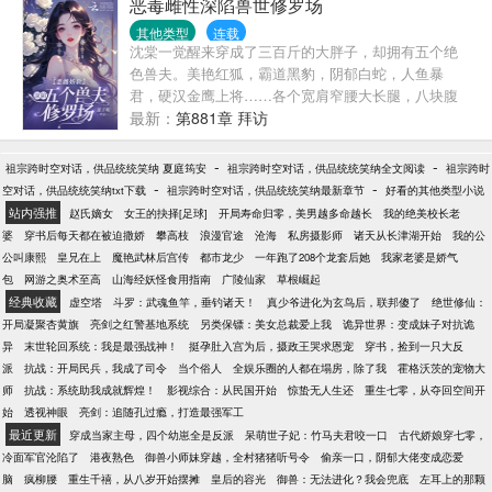
恶毒雌性深陷兽世修罗场
空！重要的事说三遍。）
娶她……多年后，弟弟被她培养成国之栋梁；弱不禁
其他类型
连载
风的小妹也被她养的亭亭玉立；就连一向调皮的便宜
沈棠一觉醒来穿成了三百斤的大胖子，却拥有五个绝
儿子也孝顺有加……
色兽夫。美艳红狐，霸道黑豹，阴郁白蛇，人鱼暴
君，硬汉金鹰上将……各个宽肩窄腰大长腿，八块腹
肌堪比男模！原主又丑又懒遭人嫌，兽夫们避如蛇
最新：
第881章 拜访
蝎，她还妄图霸王硬上弓，穿越过来的沈棠成了这个
替罪羔羊。开局便是修罗场！面对兽夫冰冷、厌恶的
-
-
祖宗跨时空对话，供品统统笑纳 夏庭筠安
祖宗跨时空对话，供品统统笑纳全文阅读
祖宗跨时
目光，沈棠吓得浑身发抖，一脚踹开眼前的男人，转
-
-
空对话，供品统统笑纳txt下载
祖宗跨时空对话，供品统统笑纳最新章节
好看的其他类型小说
身就跑。离婚就离婚，本姑娘不伺候了！可就在这
站内强推
赵氏嫡女
女王的抉择[足球]
开局寿命归零，美男越多命越长
我的绝美校长老
时，她竟绑定了一个“变美系统”，要求她攻略这五位极
婆
穿书后每天都在被迫撒娇
攀高枝
浪漫官途
沧海
私房摄影师
诸天从长津湖开始
我的公
品兽夫！只要提升他们的好感度，就能获得丰厚的奖
公叫康熙
皇兄在上
魔艳武林后宫传
都市龙少
一年跑了208个龙套后她
我家老婆是娇气
励：祛痘膏、减肥丹、美容丹、诱惑体香……沈棠心
包
网游之奥术至高
山海经妖怪食用指南
广陵仙家
草根崛起
动了。不就是攻略男人吗？没吃过猪肉，还没见过猪
经典收藏
虚空塔
斗罗：武魂鱼竿，垂钓诸天！
真少爷进化为玄鸟后，联邦傻了
绝世修仙：
跑！她信心满满地查看五位兽夫的好感度，结果——
开局凝聚杏黄旗
亮剑之红警基地系统
另类保镖：美女总裁爱上我
诡异世界：变成妹子对抗诡
四个厌恶，一个黑化，个个恨不得将她除之而后快！
异
末世轮回系统：我是最强战神！
挺孕肚入宫为后，摄政王哭求恩宠
穿书，捡到一只大反
她只有一条小命，这该怎么攻略？可后来：万人嫌怎
派
抗战：开局民兵，我成了司令
当个俗人
全娱乐圈的人都在塌房，除了我
霍格沃茨的宠物大
么变成万人迷了？不是说好让她守活寡，你们偷偷爬
师
抗战：系统助我成就辉煌！
影视综合：从民国开始
惊蛰无人生还
重生七零，从夺回空间开
床干什么？
始
透视神眼
亮剑：追随孔过瘾，打造最强军工
最近更新
穿成当家主母，四个幼崽全是反派
呆萌世子妃：竹马夫君咬一口
古代娇娘穿七零，
冷面军官沦陷了
港夜熟色
御兽小师妹穿越，全村猪猪听号令
偷亲一口，阴郁大佬变成恋爱
脑
疯柳腰
重生千禧，从八岁开始摆摊
皇后的容光
御兽：无法进化？我会兜底
左耳上的那颗