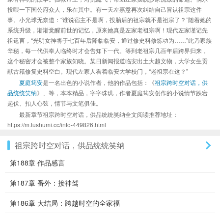
投喂一下国公府众人，乐在其中。有一天左嘉意再次纠结自己冒认祖宗这件
事。小光球无奈道：“谁说宿主不是啊，投胎后的祖宗就不是祖宗了？”随着她的
系统升级，渐渐觉醒前世的记忆，原来她真是左家老祖宗啊！现代左家谨记先
祖遗言，“光明女神将于七百年后降临临安，通过修史料修炼功为……”此乃家族
辛秘，每一代供奉人临终时才会告知下一代。等到老祖宗几百年后跨界归来，
这个秘密才会被整个家族知晓。某日新闻报道临安出土大越文物，大学女生贡
献古籍修复史料空白。现代左家人看着临安大学校门，“老祖宗在这？”
夏庭筠安
是一名出色的小说作者，他的作品包括：《
祖宗跨时空对话，供
品统统笑纳
》、等，本本精品，字字珠玑，作者夏庭筠安创作的小说情节跌宕
起伏、扣人心弦，情节与文笔俱佳。
最新章节祖宗跨时空对话，供品统统笑纳全文阅读推荐地址：
https://m.tushumi.cc/info-449826.html
祖宗跨时空对话，供品统统笑纳
第188章 作品感言
第187章 番外：接神驾
第186章 大结局：跨越时空的全家福