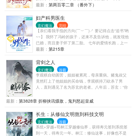
题：“爸爸爸爸爸爸，我到底是从哪儿来的？” 陆景曜
最新：
第两百零二章 （番外下）
语气不善：“中奖来的！” 原来他只是奖品而已，小睿
睿很伤心，安静地收拾好东西准备离家出走。 ——“元
妇产科男医生
芳，此事你怎么看？” ——“大人，此事有蹊跷，必有
玄幻魔法
完结
大狗血啊！” ——其实，这是个小蝌蚪找妈妈故事。
【亲们看我手指的方向(￣︶￣)↗ 要记得点击“追书”哟
成人版文案：挑肥拣瘦总是找不到满意的，闭起双眼
~~】 我怀了冯岭的孩子，还来不及告诉他，就发现他
你最挂念谁？眼睛张开身边竟是谁？
已婚，而且妻子怀了第二胎。 七年的爱情长跑，上一
刻神圣美好，下一刻成了第三者插足。 我以最壮烈的
最新：
第215章
方式退出了这三人的爱情： 我告他强X，法院判我
赢； 他有钱的妻子判我输，用尽一切手段将我逼得走
背剑之人
投无路。 我挺着大肚子，背负着街坊邻居的指指点
玄幻魔法
连载
点，熬过了最艰苦的一年。 我以为我一辈子都摆脱不
李观棋自幼困苦，姐姐被累死，母亲重病。赌鬼叔父
了渣男与心机女的诡计纠缠，却想不到，柳暗花明之
竟然盯上了他姐姐的买命钱，李观棋持刀砍杀了男
后，潜伏在我身边最久的妖孽竟是某只妇产科的男医
人，直到遇见了名为苏玄的老者。八年后，苏玄：“你
生。
下山吧，我也要走了。”伸手递过一个比他还要高的神
—————————————————————————
秘剑匣，苏玄却管这剑匣叫剑棺。少年不解。“去
最新：
第3828章 折柳挟讯慑敌，鬼判怒起皇威
本书每日最低保底更新6000+，请朋友们放心跳坑~！
哪？”老者微微一笑，嘴里却说道：“爱哪去哪去，老子
加更条件如下： 200颗钻石、追书200、打赏累计
都八年没有红尘炼心了！！”自此，心怀鸿鹄之志的少
长生：从修仙文明熬到科技文明
5000，各加更一章！ 懒懒小说窝欢迎大家的加入：
年郎一脚踏入腥风血雨的修真界！
177978455，敲门砖：女主名 《妇产科男医生》首发
玄幻魔法
连载
系统+穿越+苟林江穿越修仙界，获得寿元签到系统签
于若初文学网，希望大家在若初文学网支持正版，更
到一天，得寿元一年。林江：修仙这事，好像也不是
快获得最新章节，更舒适的阅读体验。 《妇产科男医