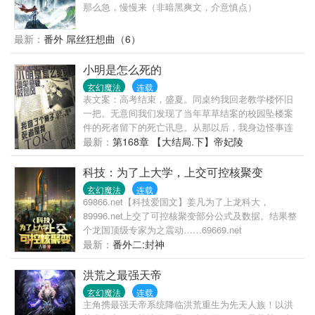
那么急，慢慢来（非暗黑爽文，介意慎点）
生》为作者蓝懒很懒虚构作品，若初文学网提供无广
告，无弹窗的纯洁阅读环境，如有雷同，实属巧合，
请不要与真实人物事件挂钩。
最新：
番外 屌丝狂想曲（6）
小明是怎么死的
玄幻魔法
连载
表文案：高考结束，盛夏。同桌约我回老教学楼怀旧
一把。无意间我们发现了当年草草结案的校园坠楼案
件的死者留下的死亡讯息。从那以后，我身边怪事连
连，几番遇险。为求自保，我逢场作戏，杀手大大、
最新：
第168章 【大结局.下】帝妃陵
佣兵巨巨、特工叼叼、还有一群大怪兽层出不穷。直
到有一天，我发现，当年死的那个人，好像是我。里
科技：为了上大学，上交可控核聚变
文案：世界由三神统治，一天饭后哥仨儿觉得当神好
玄幻魔法
连载
无趣，就想死一死。老三觉得哥哥们觉悟不高，没有
69866.net【科技爱国文】姜凡为了上龙科大，
从根本上解决问题。于是独辟蹊径，放弃神籍到人间
89996.net上交了可控核聚变部分公式及数据。结果整
下个乡。不料，失去神力的他却遭到了新时代人类的
个龙国顶级专家为之震动……69669.net
反杀。神明在时代的新章中成为了标靶。他一气之
最新：
番外二:封神
下，做出了一个重大的决定！那就是，就读于庆跃高
中一年七班..上帝修炼手册# #走‘基’层之诸神工作日记
洪荒之最强天帝
# #落魄神人间求生指南# #宇宙房地产策划案例#文章
玄幻魔法
连载
成分：搞笑悬疑三斤√ 校园风二两√ 学霸的基情故事√
主角携最强天帝系统降临洪荒重生为先天人族！以洪
帅比直男组团变弯√ 神学是自然科学√号外号外：本文