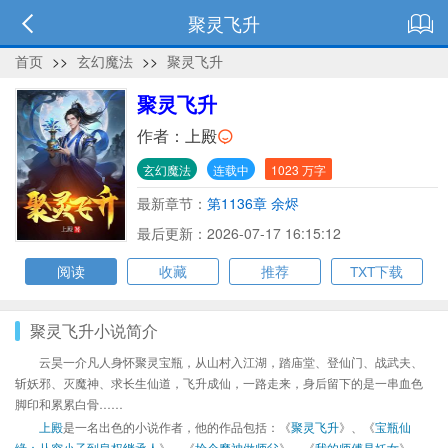
聚灵飞升
首页
>>
玄幻魔法
>>
聚灵飞升
聚灵飞升
作者：
上殿
玄幻魔法
连载中
1023 万字
最新章节：
第1136章 余烬
最后更新：2026-07-17 16:15:12
阅读
收藏
推荐
TXT下载
聚灵飞升小说简介
云昊一介凡人身怀聚灵宝瓶，从山村入江湖，踏庙堂、登仙门、战武夫、
斩妖邪、灭魔神、求长生仙道，飞升成仙，一路走来，身后留下的是一串血色
脚印和累累白骨……
上殿
是一名出色的小说作者，他的作品包括：《
聚灵飞升
》、《
宝瓶仙
缘：从穷小子到皇权继承人
》、《
捡个魔神做师父
》、《
我的师傅是妖女
》、