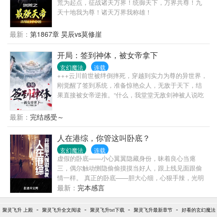
荒为起点，征战诸天万界！统御天下，万界共尊！九
将于2月17日入V，入77章弟，大力爱我不要停。 过往
天十地我为尊！诸天万界我称雄！
作品集： 扣扣疗养群：451218935 求收藏文章相关会
发在微博上
最新：
第1867章 昊辰vs莫修崖
开局：签到神体，被女帝拿下
玄幻魔法
连载
+++云川前世被绊倒摔死，穿越到实力为尊的异世界，
刚觉醒了签到系统，准备惊艳众人，无敌于天下，结
果直接被女帝逆推。“什么，我堂堂无敌剑神被人说吃
软饭？”“罢了，软饭硬吃也是我的本事！”云川：老
婆，咱们能不能休息一会？女帝：不行！今天刚给你
最新：
完结感受～
吃的五爪金龙鞭呢？不能浪费！就这样，云川过上了
劳累且不敢说一句不好的生活。痛并快乐着，云川悔
人在港综，你管这叫卧底？
恨的泪水从嘴里流出！
玄幻魔法
连载
虚假的卧底——小心翼翼隐藏身份，昧着良心当瘪
三，偶尔触动恻隐偷偷摸摸当好人，跟上线见面跟偷
情一样。 真正的卧底——胆大心细，心狠手辣，光明
正大给差佬递小纸条陷害对手。
最新：
完本感言
-
-
-
-
聚灵飞升 上殿
聚灵飞升全文阅读
聚灵飞升txt下载
聚灵飞升最新章节
好看的玄幻魔法