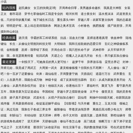
小说
站内强推
赵氏嫡女
女王的抉择[足球]
开局寿命归零，美男越多命越长
我真是大神医
女装
正太
都市花语
穿书七零做临时工我是专业的
暗河长明
道士夜仗剑
温水煮沫沫
武道资质太
低，只好掠夺妖魔天赋
地下城生长日志
重生寡头1991
穿越八零：农家军妻太纨绔
我的总裁老
妈
明明是护驾，皇上却总觉得我刺杀
网游之奥术至高
小村春色
挑肥拣瘦
摸尸就变强，开局
摸到华山剑法
经典收藏
踏天境
学霸的军工科研系统
抗战：浴血太行侧
巫师追逐着真理
铁血神帝
陆地
键仙
长生：从修仙文明熬到科技文明
大明锦衣
我和元祖歌姬的恋爱日常
玄幻之神级修炼系
统
金刚骷髅
巫师：我带错了系统
开局合欢宗：我只想长命千岁
武神邪帝
从天牢狱卒开
始
我，奈克瑟斯奥特曼
轮回武典
天谴之心
猎魔人之从超凡开始
长生：养只蚁后加点修仙
最近更新
一剑惊天下，可她身后的男人更可怕！
盗梦千年
异界游乐场
蛮荒古界记
封神：
拜师元始，我竟成了周武王
大周第一武夫
废灵根修炼慢？但我长生不死啊！
凡人修仙：疯了
吧！你一百岁了还要修仙
剑来：谪仙临世，开局娶妻宁姚
天骄战纪
逍遥行万古
武帝重生
玄
幻：人在废丹房，我能合成万物
神级卡徒
成了反派却想当舔狗
玄幻：从成为家族灵兽开始
凡
人修仙：从废丹房杂役开始
逆女！他镇压大凶，你逐他出宗？
雾临时代
聚灵飞升
看守废丹房
五年，我靠变废为宝证道成仙
帝国权杖
穿越斗罗之擂鼓瓮金锤
太平令
傲世灵主
我的灵兽有
点强
娘子真不是蛇妖
武道长生：从猎户开始加点修行
囚仙塔
刚抽中SSS级天赋，你跟我说游
戏停服
开局废柴师叔祖，收徒返还躺平成仙
【综影视】与天作赌
重生之，玉龙大陆
领袖之
证：风过无痕
我靠生子卷成三界女帝
极限修仙
带着灵诀闯异界
离婚后高冷爵少有点方
师尊
凶猛
剑斩仙门
剑动仙朝
逆天邪神：师尊，你不太对劲
超级无敌，选择系统
寒棺仙缘传
我
的游戏角色成精了
逆天邪神
天骄修仙路：修仙不卷怎么修
巫门诡道
独断万古！座下弟子皆是
气运之子
太清天师道
最强宗门从收徒开始
转生没落千金，我的数值突破天际
苟在武道世界称