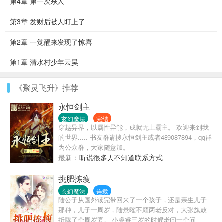
第4章 第一次杀人
第3章 发财后被人盯上了
第2章 一觉醒来发现了惊喜
第1章 清水村少年云昊
《聚灵飞升》推荐
永恒剑主
玄幻魔法
完结
穿越异界，以属性异能，成就无上霸主。 欢迎来到我
的世界..... 书友群请搜永恒剑主或者489087894，qq群
为公众群，大家随意加。
最新：
听说很多人不知道联系方式
挑肥拣瘦
玄幻魔法
连载
陆公子从国外读完带回来了一个孩子，还是亲生儿子
那种，儿子一周岁，陆景曜不顾两老反对，大张旗鼓
折腾了个周岁宴。 小睿睿三岁的时候老问一个问