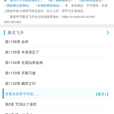
《
我的师父是神仙
》、《
女神的绝世地仙
》、等，本本精品，字字珠玑，作者
上殿创作的小说情节跌宕起伏、扣人心弦，情节与文笔俱佳。
最新章节聚灵飞升全文阅读推荐地址：https://m.tushumi.cc/info-
450138.html
聚灵飞升
第1136章 余烬
第1135章 本君保定了
第1134章 玄霜仙君临海
第1133章 齐聚万墟
第1132章 幽冥之印
查看全部章节列表......
【展开+】
第5章 咒骂出了身世