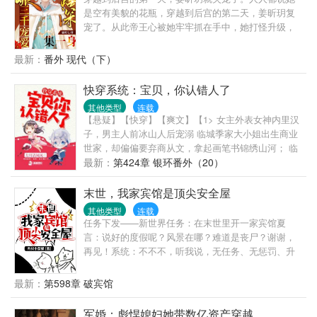
是空有美貌的花瓶，穿越到后宫的第二天，姜昕玥复
宠了。从此帝王心被她牢牢抓在手中，她打怪升级，
一路从贵人至皇贵妃，盛宠不衰。宣武帝：当初是见
色起意，后来是为色所迷，谁知道这个女人还有多少
最新：
番外 现代（下）
面是朕不知道的？姜昕玥：皇帝就是后宫中血条最粗
的大boss，打空他的血条，我就能做这深宫宠妃。Ps:
快穿系统：宝贝，你认错人了
女主一心搞事业，只想富贵荣华，锦衣玉食过一生，
其他类型
连载
吹拿唱打样样精通，千层套路拿下皇帝。宣武帝不重
【悬疑】【快穿】【爽文】【1> 女主外表女神内里汉
女色，更爱江山，但似乎却栽在了当初自己厌弃的嫔
子，男主人前冰山人后宠溺 临城季家大小姐出生商业
妃手里。
世家，却偏偏要弃商从文，拿起画笔书锦绣山河； 临
城韩家二少爷出生书香门第，却偏偏不爱文房四宝，
最新：
第424章 银环番外（20）
大袖一挥进军商业帝国； 季陶陶第一次见到韩大见钟
情，从此紧追不舍。 理想是这样的：当我朝他迈出第
末世，我家宾馆是顶尖安全屋
一步，那么剩下的九十九步他就会朝我飞奔而来，当
其他类型
连载
我站在那儿微微一笑，他就会觉得好似等了我一万
任务下发——新世界任务：在末世里开一家宾馆夏
年。 现实是这样的：当我朝他迈了第一步，他却义无
言：说好的度假呢？风景在哪？难道是丧尸？谢谢，
反顾地退了九十九步，当我对着他微微一笑，他直接
再见！系统：不不不，听我说，无任务、无惩罚、升
扭头就走，不带走一片云彩。 在经历了九九八十一
级全靠自觉，想怎么摆烂就怎么摆烂，本系统永远站
难，季陶陶终于凭借顽强的毅力翻山越岭，过五关斩
你这边！夏言：OK！于是乎夏言出现在破烂的宾馆
最新：
第598章 破宾馆
六将，从无数凶猛的女人中脱颖而出，赢得韩大她终
里，环境恶劣不说，门外还有丧尸虎视眈眈。她淡定
于成为了韩太太，有人对她进行采访。 你最喜欢韩总
地在商城里买了把摇椅，躺在门口晒太阳。原本打算
军婚：彪悍媳妇她带数亿资产穿越