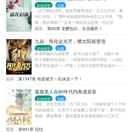
魂合二为一）（老曹家优秀后辈）
于可以当一条远离女主男主的快乐的咸鱼了。那个谁
其他类型
连载
（百万精品佳作，更新质量有保证，正文已完结，番
不要吃咸鱼，咸鱼不好吃。
外已完结。）“那时候我真的觉得他蛮让人讨厌。”“哦
哦，那后来呢？”“后来？婚后生活还算一切正常
吧。”“？？？”－－－－－ps：不知不觉来猫站一年
最新：
第60章 龙樱告白，全员爆炸！
了，愿各位也越过越好，达成今年定下的目标！
九叔：简化金光咒，晒太阳就变强
其他类型
连载
林洛穿越到九叔世界，成为九叔大弟子。沉默十年，
终于觉醒简化系统！一切技能功法都可简化！上清吐
纳术简化成功——呼吸！上清大洞真经简化成功——
大口呼吸！上清闪电奔雷拳简化成功——摩擦起电！
犹如天书的修炼真诀在林洛面前变得纯粹，简单！九
最新：
第1347章 布道诸天～先休息一下！
叔：看见那个小天师了吗？我徒弟！四目：一休，让
你徒弟给我师侄当丫鬟，你不亏！千鹤：什么！我又
凝脂美人在80年代内卷成首富
要打巅峰赛！还好，这次我有通天代！阿洛救我！半
其他类型
连载
碗清水照乾坤，一张灵符命鬼神。脚踏阴阳八卦步，
前世，京市五套房，出门开大G，一睁眼却成了八十年
手执木剑斩妖魂。挥泪洒酒英灵地，道气长存天地
代的农家女。父亲为了前途攀上“富家千金”，要与母亲
人。红绳糯米今犹在，不见当年林道人！万界祖师九
离婚。离就离呗！嫌贫爱富的弟弟就踢给小三好了，
叔又添新弟子——林洛！—iii—
她要带着两个妹妹另起炉灶！捡夜明砂、卖鹌鹑蛋、
卖肉夹馍、做倒爷、成立服装品牌、地产公司……在
最新：
第901章 完结