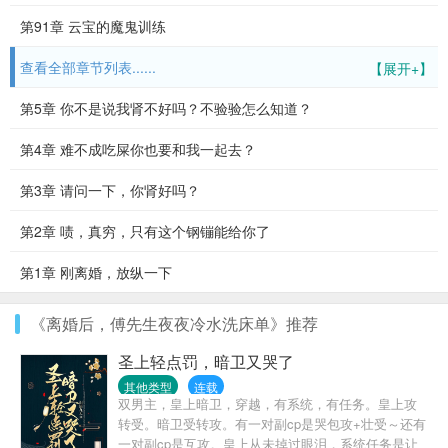
第91章 云宝的魔鬼训练
查看全部章节列表......
【展开+】
第5章 你不是说我肾不好吗？不验验怎么知道？
第4章 难不成吃屎你也要和我一起去？
第3章 请问一下，你肾好吗？
第2章 啧，真穷，只有这个钢镚能给你了
第1章 刚离婚，放纵一下
《离婚后，傅先生夜夜冷水洗床单》推荐
圣上轻点罚，暗卫又哭了
其他类型
连载
双男主，皇上暗卫，穿越，有系统，有任务。皇上攻
转受。暗卫受转攻。有一对副cp是哭包攻+壮受～还有
一对副cp是互攻。皇上从未掉过眼泪，系统任务是让