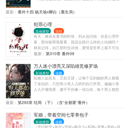
皇上哭九十九次，以期拥有怜悯苍生之心。看此文请
勿带脑子，主打一个爽文，愉快恋爱，双向奔赴，甜
最新：
番外十四 杨天瑜x卿白（重生局）
宠。前期有轻虐身，不虐心。全程甜宠～这是什么人
间疾苦！林默欲哭无泪，刚刚升任大区总监的他在庆
犯罪心理
功宴上就被电晕，醒过来竟然在皇帝苏景皓的榻上！
其他类型
完结
成了皇帝的暗卫！差点就成了男宠！“我不要做男
有天，林辰在看书的时候，刑从连问他：你是心理学
宠。”“好，升暗卫统领。”“我要出任务。”“好，不许受
家，那你能帮我看看，我适合跟什么样的人结婚吗？
伤。”见过皇帝保护暗卫的吗！那要暗卫做什么！职业
林辰记得，自己那时告诉他，爱情是世界上最不可估
自尊心稀碎——“北国叛乱，我要做将军。”“好，许你
量的东西，就算是心理学家也无法预测，因为人与人
最新：
第310章 番外09
千军万马，但要为朕完璧而归。”一边罚一边心疼落泪
的相爱过程中充满了无数变量。刑从连又问，什么是
的冰山皇帝+由受转攻的暗卫。系统：宿主的任务已经
变量？林辰那时想，变量就是，我以为你只是个普通
万人迷小漂亮又深陷雄竞修罗场
完成，可以回现代世界升官发财娶老婆了。凌漠：他
的警察，最喜欢在大排档开一瓶啤酒吃小龙虾，却不
为我掉这么多泪，我还他一生一世——
其他类型
连载
知道，你原来是……；又或者说，变量是，我不知道
阮糖人如其名，又软又甜，让每个见到她的男人都着
我会爱上你，也不知道，你何时会爱上我。
了迷似的，只想将小美人儿哄到自己怀里。偏偏小美
人儿不懂情爱，傻乎乎的像一张白纸，每个男人都想
把她染上只属于自己的颜色。“统统，为什么他们总要
咬我呀？呜……”“笨蛋糖糖，他们不只想咬你，还想吃
最新：
第293章 结局 （下）（含“全都要”番外）
你呢。”——第一世界：笨蛋娇软校花vs清冷病娇校草
＆美型富家公子哥＆纯情憨憨校霸＆禁欲系腹黑竹马
军婚，带着空间七零养包子
第二世界：美貌娇软大小姐vs没落贵族人鱼兄弟＆俊
其他类型
连载
美腹黑霸总＆人狠话不多杀手酷哥第三世界：万人迷
（平行时空+年代+空间+极品少+军婚+宠妻+养娃+温