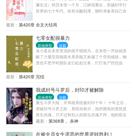
王妃（后来休掉了王爷独美）vs清冷孤傲病美人王爷
馨生活）经历末世一个月，江静瑶重生，穿越到平行
（被真香打脸）＆痴情大将军＆沉默忠犬贴身侍卫＆
世界的七十年代。前有尖酸刻薄，随时准备害自己命
金发碧眼傲娇小王子第四世界：貌美乖软天然渣小学
的婆婆。后有极品大嫂，整天惦记着卖自己的几个
妹vs温柔腹黑男神＆痴情校霸摇滚酷哥＆大金毛纯情
娃。更有奇葩小姑子，整天在婆婆身边添油加醋。江
最新：
第420章 全文大结局
健气体育生＆占有欲极强病娇美男
静瑶；想要我的命，想卖我的娃，那你们就放马过来
试试。你们谁拿了我的东西，赶紧给我还回来。吃了
七零女配很暴力
的，也得给我吐出来。还有那个被人惦记的男人，嗯
其他类型
连载
～长的还不错；那就和娃一起接受了吧！至于弃妇那
洛小柔在末世里混的很不错因为，在末世一开始就觉
是不可能的，！本文架空，主线是平行世界，所有剧
醒了力量型异能跟木系异能又捡漏了个空间戒指，物
情都是想象，如和现实不同，轻点喷！
质也不愁平时跟队友们处处任务，打打丧尸挖挖晶
核，，不过洛小柔没想到睡觉还能穿书？还是洛小柔
刚刚看的狗血小说，是一本七零年代文，小说里又个
最新：
第420章 完结
跟洛小柔一样的名字还是跟女主抢男主的女配，女配
抢不到男主爱而不得，就想把女主毁掉，就找到村里
我成封号斗罗后，封印才被解除
的二流子欺负女主，后来被女主的追求者们设计，女
其他类型
连载
配跟二流子一起被捉奸在床，只能嫁给二流子婚后被
重生斗罗大陆，开局就系统被封印十年！ 十年之后，
二流子家暴致死，死的时候衣服都没有穿身上都是伤
突破封号斗罗之际，系统却表示，他所拥有的竟然是
口还流脓，死的好惨，现在洛小柔已经换成在末世生
双生武魂，只不过和别人的双生武魂不同，他的双生
活过的洛小柔，洛小柔一想到跟女主抢男主就想骂
武魂是直接融为一体的，可以随时转换形态的。 本以
最新：
第368章 。杀神
人，好在现在还早女配还没有遇到女主跟男主，洛小
为他所拥有的是兽武魂雷霆白龙。 却不想，龙还能转
柔现在就想不用睡觉担心有丧尸了，力量型能跟木系
型成为器武魂曙光铠！ 本书又名（斗罗之我的双生武
在被全员女生厌恶的世界逆转胜利！
异能都在空间还能种田有灵泉不用愁吃喝。洛小柔终