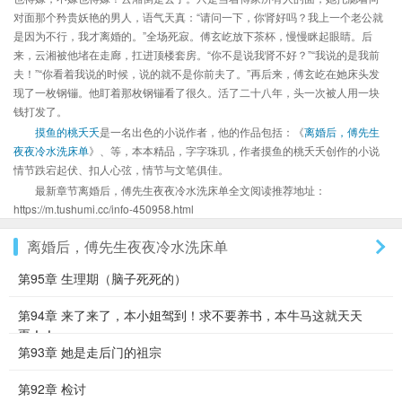
对面那个矜贵妖艳的男人，语气天真：“请问一下，你肾好吗？我上一个老公就
是因为不行，我才离婚的。”全场死寂。傅玄屹放下茶杯，慢慢眯起眼睛。后
来，云湘被他堵在走廊，扛进顶楼套房。“你不是说我肾不好？”“我说的是我前
夫！”“你看着我说的时候，说的就不是你前夫了。”再后来，傅玄屹在她床头发
现了一枚钢镚。他盯着那枚钢镚看了很久。活了二十八年，头一次被人用一块
钱打发了。
摸鱼的桃夭夭
是一名出色的小说作者，他的作品包括：《
离婚后，傅先生
夜夜冷水洗床单
》、等，本本精品，字字珠玑，作者摸鱼的桃夭夭创作的小说
情节跌宕起伏、扣人心弦，情节与文笔俱佳。
最新章节离婚后，傅先生夜夜冷水洗床单全文阅读推荐地址：
https://m.tushumi.cc/info-450958.html
离婚后，傅先生夜夜冷水洗床单
第95章 生理期（脑子死死的）
第94章 来了来了，本小姐驾到！求不要养书，本牛马这就天天
更！！
第93章 她是走后门的祖宗
第92章 检讨