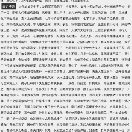
仙
重生七零，从夺回空间开始
亮剑：追随孔过瘾，打造最强军工
最近更新
古代娇娘穿七零，冷面军官沦陷了
港夜熟色
御兽小师妹穿越，全村猪猪听号令
偷
亲一口，阴郁大佬变成恋爱脑
疯柳腰
重生千禧，从八岁开始摆摊
皇后的容光
御兽：无法进
化？我会兜底
左耳上的那颗痣
七零小娇妻带着萌娃去随军
七零下乡，农场多了位貌美小辣
椒
穿书错嫁反派大佬，带飞炮灰全家
穿成小农女，我靠空间发家致富
血族贵校小可怜，疯批F5
吻上瘾
斗罗：变身黑猫被降魔捡回武魂殿
阿姐书
入梦六大校草后，丑肥恶女被亲哭
仙行无
忧
朱门宠婢
寻亲者
老弟你再恋爱脑，姐就嫁你死对头
夜夜入怀，清冷师尊为她神魂颠倒
恶
毒继母带崽吃香喝辣
替嫁糙汉夫君？我携超市荒年躺赢
小猫妖孕肚寻夫，糙汉军官夜夜吻
假千
金的苟命日常
伪装乖乖女？被贵校大佬亲哭了
七零大院来了个绝色大美人
改嫁疯批世子爷，我
宠冠京城
高门嫡女黑化后，引雄竞
缘起古蜀
女主不语，只是一味修炼
柔弱师妹不舔了，重生
杀穿修真界
食味长安
肥婆农妻医术超绝，宠夫无度
欠债三个亿？我诡异世界打工暴富
外室进
门？带嫁妆改嫁王爷被娇宠
京圈大佬的恶毒初恋，重生了
兽校社恐雌性！s级雄兽过于热情
华
夏无神？满级大佬回归召唤诸神
一家四口穿兽世，崽带异能来种田
满级大佬五岁半，炼丹御兽成
团宠
荒年我通古今，顿顿饱餐馋死仇家
误入诡道山海，我靠收录神兽无敌
随爹入赘后，我被继
母全家宠上天
挺孕肚种田？失忆相公带我躺赢！
成都，我的爱
野狗咬月
知温赴寒
替师姐网
恋，翻车被仙尊们宠坏了
恶兽夫日日争宠，丑雌哭求放个假
假千金有弹幕，疯批夫君宠疯了
开
局强吻贵校F4，假名媛被宠疯
挨骂涨修为？满城大佬求我当师妹
说我克夫？转嫁摄政王全家悔断
肠
重生之学霸修炼计划
社恐小主播，钓疯各路神豪
仙尊每天都在骂我不成器
全网禁惹！温小
姐的锦鲤杀疯了
直播玄学赶海：反手捞个男模海神
豪门虐爱：恶魔夜少太撩人
八零凝脂美人，
婴语满级成团宠
暮色成溺
带兽世众人回现代，开动物园爆火
别人政斗我招工，不小心成女帝
了
豪门第一姑奶奶
伪装领主女儿后我成神了
诡异职场：陈护士又来值夜班了
穿成兽世恶雌：
被九个兽夫亲哭了
国公府丫鬟内卷日常
主母变豪门后妈，靠武力征服全家
病娇暴君请留步偷个
香
兽校钓系女教授，兽夫们诱引沉沦
侯府忘恩负义？权臣撑腰，我虐渣
竹马的偏爱藏不住
穿