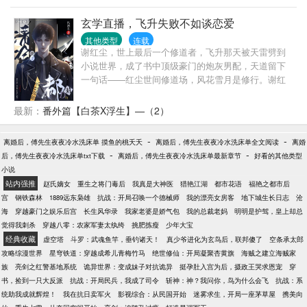
八十年代混的风生水起。什么？富家千金只是保姆之
女！渣爸和渣男求而不得的戴家掌权人，竟是那个苦
玄学直播，飞升失败不如谈恋爱
追她不得的冷面男………
其他类型
连载
谢红尘，世上最后一个修道者，飞升那天被天雷劈到
小说世界，成了书中顶级豪门的炮灰男配，天道留下
一句话——红尘世间修道场，风花雪月是修行。谢红
尘……喔豁！原书中的谢红尘，顶级豪门+恋爱脑，被
喜欢的男人利用，抛弃，伤心欲绝，年纪轻轻便结束
最新：
番外篇【白茶X浮生】—（2）
了自己的生命。谢红尘……男人有什么用，男人只会
影响他飞升的速度！直到转身看到一个惊为天人的男
-
-
离婚后，傅先生夜夜冷水洗床单 摸鱼的桃夭夭
离婚后，傅先生夜夜冷水洗床单全文阅读
离婚
人，啪啪打脸，话说这个仙也不是非修不可……颜控
-
-
后，傅先生夜夜冷水洗床单txt下载
离婚后，傅先生夜夜冷水洗床单最新章节
好看的其他类型
谢红尘激动的泪水从嘴角滑下来:叔叔，算命吗？不准
小说
不要钱。身份神秘尊贵，面若谪仙，只剩一年寿命的
站内强推
赵氏嫡女
重生之将门毒后
我真是大神医
猎艳江湖
都市花语
福艳之都市后
陆九朝:嗯。谢红尘掐指一算:你五行缺我，有了我，长
宫
钢铁森林
1889远东枭雄
抗战：开局召唤一个德械师
我的漂亮女房客
地下城生长日志
沧
命百岁只是打底，长生不老我也可以……后来，陆九
海
穿越豪门之娱乐后宫
长生风华录
我家老婆是娇气包
我的总裁老妈
明明是护驾，皇上却总
朝眼神阴郁，偏执的看着谈笑间断生死，抬手间逆阴
觉得我刺杀
穿越八零：农家军妻太纨绔
挑肥拣瘦
少年大宝
阳的谢红尘，真的好想把他藏起来……红尘，你招惹
经典收藏
虚空塔
斗罗：武魂鱼竿，垂钓诸天！
真少爷进化为玄鸟后，联邦傻了
空条承太郎
了我，死生都是我的……世人都道，陆九爷身在红
攻略综漫世界
星穹铁道：穿越成希儿青梅竹马
绝世修仙：开局凝聚杏黄旗
海贼之建立海贼家
尘，心在佛门，却不知，他为一人，而入红尘。九爷
族
亮剑之红警基地系统
诡异世界：变成妹子对抗诡异
挺孕肚入宫为后，摄政王哭求恩宠
穿
信佛，男女皆是忌讳，唯“谢红尘”除外……
书，捡到一只大反派
抗战：开局民兵，我成了司令
斩神：神？我问你，鸟为什么会飞
抗战：系
统助我成就辉煌！
我在抗日卖军火
影视综合：从民国开始
迷雾求生，开局一座茅草屋
携美向