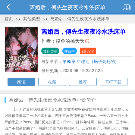
离婚后，傅先生夜夜冷水洗床单
首页
>>
其他类型
>>
离婚后，傅先生夜夜冷水洗床单
离婚后，傅先生夜夜冷水洗床单
作者：
摸鱼的桃夭夭
其他类型
连载中
86 万字
最新章节：
第95章 生理期（脑子死死的）
最后更新：2026-06-19 22:27:25
阅读
收藏
推荐
TXT下载
离婚后，傅先生夜夜冷水洗床单小说简介
【一刀碎桌的疯批毒舌千金VS斯文败类被钢镚破防的傅家主】刚离婚，云
湘就被亲爹塞了一堆相亲对象。四十五岁秃顶王总？Pass。一米六五一百六十
斤的李总？Pass。脑门反光的张总？Pass。“妹妹年轻啊，嫁过去熬二三十年，
遗产不都是她的？”一句话把全家气得脸都绿了。云父拍桌子：傅家三少，你嫁
也得嫁，不嫁也得嫁！云湘倒是去了。只是当着傅家所有人的面，她托腮看向