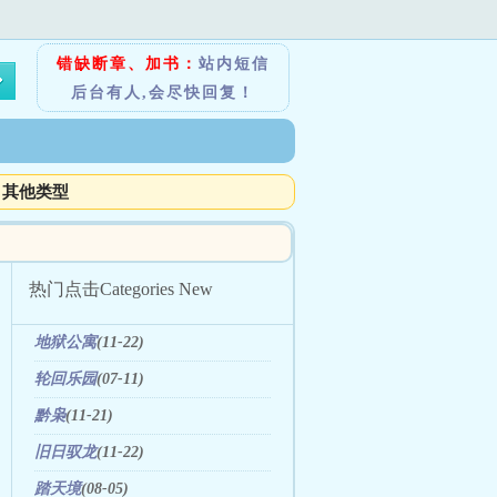
错缺断章、加书：
站内短信
后台有人,会尽快回复！
其他类型
热门点击
Categories New
地狱公寓
(11-22)
轮回乐园
(07-11)
黔枭
(11-21)
旧日驭龙
(11-22)
踏天境
(08-05)