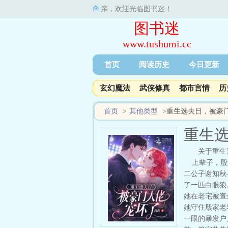
亲，欢迎光临图书迷！
图书迷
www.tushumi.cc
首页
阅读历史
今日更新
玄幻魔法
武侠修真
都市言情
历
首页
>
其他类型
>
重生选夫日，被豪
重生
关于重生
上辈子，殷蓝
二公子谢知秋
了一匹白眼狼
她在老宅被查
她守住殷家老
一眼的暴发户