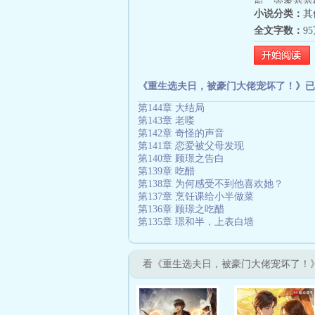
前，管家恭恭
小说分类：
其
她走向他。殷
全文字数：
9
川，我选你。
占有欲刻进骨
购了是什么意
牙痒，“就是
《重生选夫日，被豪门大佬宠坏了！》已
第144章 大结局
第143章 老喽
第142章 奇怪的声音
第141章 恋爱被父母发现
第140章 顾璟之告白
第139章 吃醋
第138章 为何感受不到他喜欢她？
第137章 烹饪课给小半做菜
第136章 顾璟之吃醋
第135章 璟和半，上表白墙
看《重生选夫日，被豪门大佬宠坏了！