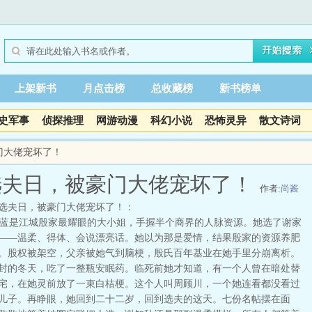
上架新书
月点击榜
总收藏榜
新书榜单
史军事
侦探推理
网游动漫
科幻小说
恐怖灵异
散文诗词
门大佬宠坏了！
选夫日，被豪门大佬宠坏了！
作者:
尚酱
选夫日，被豪门大佬宠坏了！：
是江城殷家最耀眼的大小姐，手握半个商界的人脉资源。她选了谢家
——温柔、得体、会说漂亮话。她以为那是爱情，结果殷家的资源养肥
。股权被架空，父亲被她气到脑梗，殷氏百年基业在她手里分崩离析。
封的冬天，吃了一整瓶安眠药。临死前她才知道，有一个人曾在暗处替
宅，在她灵前放了一束白桔梗。这个人叫周顾川，一个她连看都没看过
儿子。再睁眼，她回到二十二岁，回到选夫的这天。七份名帖摆在面