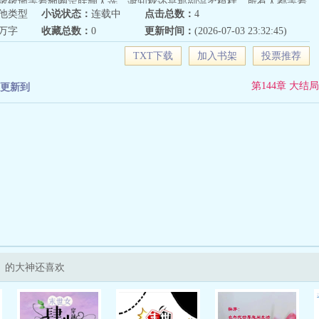
敬敬地等着她圈定联姻人选。谢知秋还是那副温柔模样，所有人都等着
他类型
小说状态：
连载中
点击总数：
4
蓝穿过整个偏厅，越过所有世家子弟，停在最不起眼的角落。“周顾
5万字
收藏总数：
0
更新时间：
(2026-07-03 23:32:45)
”后来殷蓝才发现，自己选中的哪里是什么最佳贤内助，分明是一条把
子里的疯狗。“周顾川，我跟谢知秋只是谈个项目，你把人家的公司收
TXT下载
加入书架
投票推荐
思？”“夫人，我没有别的意思。”周顾川把她圈进怀里，语气无辜得让人
想让他以后开会的时候，都得坐在你老公买的楼里。”
第144章 大结局
更新到
》的大神还喜欢