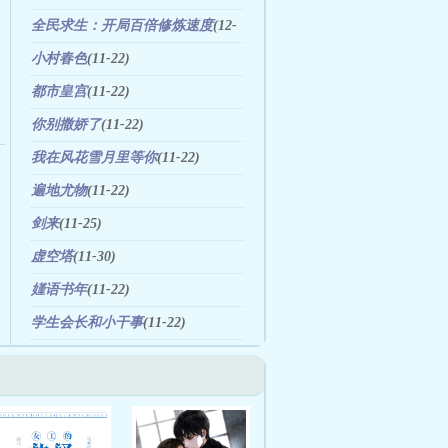
全民求生：开局百倍修炼速度
(12-
05)
小村春色
(11-22)
都市皇宫
(11-22)
你别撒娇了
(11-22)
我在风花雪月里等你
(11-22)
遍地尤物
(11-22)
剑来
(11-25)
虚空塔
(11-30)
嫤语书年
(11-22)
学生会长和小干事
(11-22)