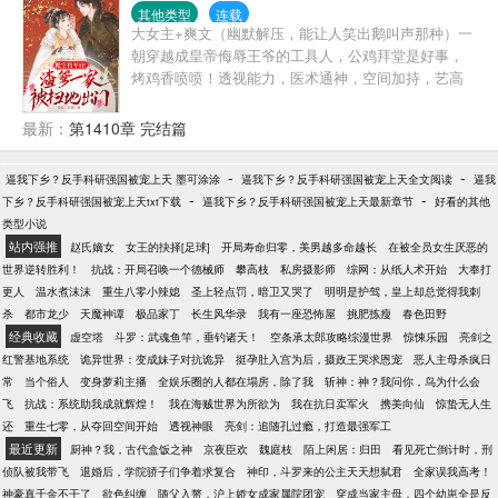
目光，沈棠吓得浑身发抖，一脚踹开眼前的男人，转
其他类型
连载
身就跑。离婚就离婚，本姑娘不伺候了！可就在这
大女主+爽文（幽默解压，能让人笑出鹅叫声那种）一
时，她竟绑定了一个“变美系统”，要求她攻略这五位极
朝穿越成皇帝侮辱王爷的工具人，公鸡拜堂是好事，
品兽夫！只要提升他们的好感度，就能获得丰厚的奖
烤鸡香喷喷！透视能力，医术通神，空间加持，艺高
励：祛痘膏、减肥丹、美容丹、诱惑体香……沈棠心
人胆大！以为只有小白莲小绿茶挨打吗？那就错了，
动了。不就是攻略男人吗？没吃过猪肉，还没见过猪
王爷同样挨着最毒的打！狗王爷敢不给和离书？踩在
最新：
第1410章 完结篇
跑！她信心满满地查看五位兽夫的好感度，结果——
地上强扯手指在和离书上按手印！三朝回门，后母加
四个厌恶，一个黑化，个个恨不得将她除之而后快！
庶妹想宅斗？落伍了，那么麻烦干嘛？我是王妃我怕
-
-
逼我下乡？反手科研强国被宠上天 墨可涂涂
她只有一条小命，这该怎么攻略？可后来：万人嫌怎
逼我下乡？反手科研强国被宠上天全文阅读
逼我
谁，揍你敢反抗，那就再揍，渣爹也被踩在地上摩
-
-
下乡？反手科研强国被宠上天txt下载
么变成万人迷了？不是说好让她守活寡，你们偷偷爬
逼我下乡？反手科研强国被宠上天最新章节
好看的其他
擦！搬空将军府，将渣爹一家扫地出门只是小事。齐
类型小说
床干什么？
王吴王太子代王湘王皇后等等，统统搬空，一块纸片
站内强推
赵氏嫡女
女王的抉择[足球]
开局寿命归零，美男越多命越长
在被全员女生厌恶的
都不留！这就算大逆不道了？远远不够！赵王被吊树
世界逆转胜利！
抗战：开局召唤一个德械师
攀高枝
私房摄影师
综网：从纸人术开始
大奉打
下抽，公主被丢湖里喝水，太子被剥光绑到城外刑架
更人
温水煮沫沫
重生八零小辣媳
圣上轻点罚，暗卫又哭了
明明是护驾，皇上却总觉得我刺
示众，皇后被下毒还得感谢救命之恩，皇帝满地找牙
杀
都市龙少
天魔神谭
极品家丁
长生风华录
我有一座恐怖屋
挑肥拣瘦
春色田野
还得把她捧好了！你们说女人为将是牝鸡司晨，徒惹
经典收藏
虚空塔
斗罗：武魂鱼竿，垂钓诸天！
空条承太郎攻略综漫世界
惊悚乐园
亮剑之
祸端？那就抢走渣爹的神武大将军之位，统帅十万神
红警基地系统
诡异世界：变成妹子对抗诡异
挺孕肚入宫为后，摄政王哭求恩宠
恶人主母杀疯日
武军，平五王叛乱，征服匈奴，创盛世！谁说女人为
常
当个俗人
变身萝莉主播
全娱乐圈的人都在塌房，除了我
斩神：神？我问你，鸟为什么会
王，是阴阳失序，有失天和？她就要当唯我独尊的王
飞
抗战：系统助我成就辉煌！
我在海贼世界为所欲为
我在抗日卖军火
携美向仙
惊蛰无人生
者，移风易俗，男女同列于朝堂，共同为天下百姓，
还
重生七零，从夺回空间开始
透视神眼
亮剑：追随孔过瘾，打造最强军工
谋繁华！
最近更新
厨神？我，古代盒饭之神
京夜臣欢
魏庭枝
陌上闲居：归田
看见死亡倒计时，刑
侦队被我带飞
退婚后，学院骄子们争着求复合
神印，斗罗来的公主天天想弑君
全家误我高考！
神豪真千金不干了
欲色纠缠
随父入赘，沪上娇女成家属院团宠
穿成当家主母，四个幼崽全是反