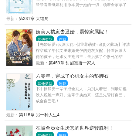
睁睁看着继姐利用原本属于她的一切，领着全家享了
一辈子荣华富贵，她恨得魂飞魄散。睁眼重生，她麻
溜抢回自己的空间，卷了家里所有东西。这一世她才
最新：
第231章 大结局
不会那么傻去死，将一切拱手让人！手握空间，秦寒
舒在乡下的日子美滋滋，堂兄却以为她过得苦哈哈，
娇美人揣崽去逼婚，震惊家属院！
托了回家探亲的战友照顾她一下。谁知道......再次见
其他类型
连载
面，秦飞扬看着手拉手的战友和妹妹，心在滴血。他
【先婚后爱+反派大佬+创业养萌娃+追妻火葬场】许清
那如花似玉的妹妹啊......就被这么个黑面神叼走了？
柠穿成了年代文里未婚先孕的炮灰女配，怀着反派大
佬的孩子，还跟女主抢男主，最后落了个惨死的结
局。看过剧情的许清柠表示，妈宝男主她可不稀罕，
最新：
第453章 甜甜蜜蜜一家人
她要找孩子的爹，他养娃，她创业，发家致富奔小
康，和和美美地过日子。至于感情，并不重要。反派
六零年，穿成了心机女主的垫脚石
大佬：“谁说感情不重要，没有感情哪来的孩子？许清
其他类型
连载
柠：“你我本就无缘，孩子纯属意外。反派大佬：“有缘
书中徐静安一辈子成全别人，为别人着想，到最后也
无缘我说了算，孩子是我的，你也是我的，这辈子
没人说她一声好。这辈子换她来，还是先管好自己，
是，下辈子也是。”男主女主：“这狗粮撒的，当我们是
成全自己吧！
路人吗？”
最新：
第115章 另一种人生4
在被全员女生厌恶的世界逆转胜利！
其他类型
连载