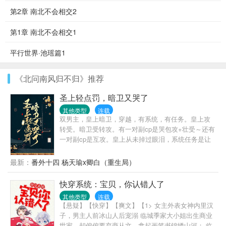
第2章 南北不会相交2
第1章 南北不会相交1
平行世界·池瑶篇1
《北问南风归不归》推荐
圣上轻点罚，暗卫又哭了
其他类型
连载
双男主，皇上暗卫，穿越，有系统，有任务。皇上攻
转受。暗卫受转攻。有一对副cp是哭包攻+壮受～还有
一对副cp是互攻。皇上从未掉过眼泪，系统任务是让
皇上哭九十九次，以期拥有怜悯苍生之心。看此文请
勿带脑子，主打一个爽文，愉快恋爱，双向奔赴，甜
最新：
番外十四 杨天瑜x卿白（重生局）
宠。前期有轻虐身，不虐心。全程甜宠～这是什么人
间疾苦！林默欲哭无泪，刚刚升任大区总监的他在庆
快穿系统：宝贝，你认错人了
功宴上就被电晕，醒过来竟然在皇帝苏景皓的榻上！
其他类型
连载
成了皇帝的暗卫！差点就成了男宠！“我不要做男
【悬疑】【快穿】【爽文】【1> 女主外表女神内里汉
宠。”“好，升暗卫统领。”“我要出任务。”“好，不许受
子，男主人前冰山人后宠溺 临城季家大小姐出生商业
伤。”见过皇帝保护暗卫的吗！那要暗卫做什么！职业
世家，却偏偏要弃商从文，拿起画笔书锦绣山河； 临