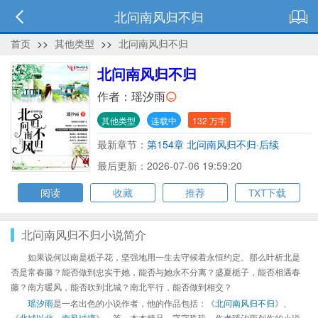
北问南风归不归
首页
>>
其他类型
>>
北问南风归不归
北问南风归不归
作者：
瑶汐雨
其他类型
连载中
132 万字
最新章节：
第154章 北问南风归不归·后续
最后更新：2026-07-06 19:59:20
阅读
收藏
推荐
TXT下载
北问南风归不归小说简介
如果说何以南是栀子花，坚强地用一生去守候着永恒约定。那么叶析北是
否是常春藤？能否做到忠实于她，能否与她永不分离？盛夏栀子，能否相遇春
藤？南方暖风，能否吹到北城？南北平行，能否做到相交？
瑶汐雨
是一名出色的小说作者，他的作品包括：《
北问南风归不归
》、
《
北城以北，南风过境
》、等，本本精品，字字珠玑，作者瑶汐雨创作的小说