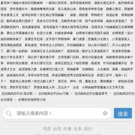
夏无神？满级大佬回归召唤诸神
一家四口穿兽世，崽带异能来种田
满级大佬五岁半，炼丹御兽成
团宠
荒年我通古今，顿顿饱餐馋死仇家
误入诡道山海，我靠收录神兽无敌
随爹入赘后，我被继
母全家宠上天
挺孕肚种田？失忆相公带我躺赢！
成都，我的爱
野狗咬月
知温赴寒
替师姐网
恋，翻车被仙尊们宠坏了
恶兽夫日日争宠，丑雌哭求放个假
假千金有弹幕，疯批夫君宠疯了
开
局强吻贵校F4，假名媛被宠疯
挨骂涨修为？满城大佬求我当师妹
说我克夫？转嫁摄政王全家悔断
肠
重生之学霸修炼计划
社恐小主播，钓疯各路神豪
仙尊每天都在骂我不成器
全网禁惹！温小
姐的锦鲤杀疯了
直播玄学赶海：反手捞个男模海神
豪门虐爱：恶魔夜少太撩人
八零凝脂美人，
婴语满级成团宠
暮色成溺
带兽世众人回现代，开动物园爆火
别人政斗我招工，不小心成女帝
了
豪门第一姑奶奶
伪装领主女儿后我成神了
诡异职场：陈护士又来值夜班了
穿成兽世恶雌：
被九个兽夫亲哭了
国公府丫鬟内卷日常
主母变豪门后妈，靠武力征服全家
病娇暴君请留步偷个
香
兽校钓系女教授，兽夫们诱引沉沦
侯府忘恩负义？权臣撑腰，我虐渣
竹马的偏爱藏不住
穿
成秀才之女
妹宝随爸入赘，反被继兄们宠上天
蜀地酱事
京婚缠欢
人在秦国，基建，搞钱两手
抓
妹崽疯狂作死，哥哥勾皇帝兜底
穿成京圈权贵男主的恶毒前女友
奶团三岁半，鬼肉一口
干！
我是负心渣女啊！你怎么吻上来了
渡天光
神印：我，魔族太女，重铸魔族！
娇软妹宝随
军后，禁欲军官沦陷了
男朋友都是人外，怎么办？
点金
小师妹她带着魔修少主又争又抢
-
-
-
北问南风归不归 瑶汐雨
北问南风归不归txt下载
北问南风归不归最新章节
北问南风归不归
-
全文阅读
好看的其他类型小说
搜索
书库
分类
作者
全本
排行