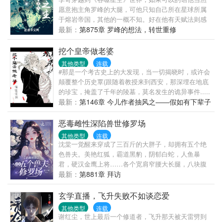
传统的年代种田文不一样哦，敬请期待。请移步正
愿意抱主角罗峰的大腿，可他只知自己所在星球所属
文！！！！
于熔岩帝国，其他的一概不知。好在他有天赋法则感
悟惊人，有奇遇初始基因32倍，这使他从熔岩帝国的
最新：
第875章 罗峰的想法，转世重修
一颗普通培养星球走到了宇宙巅峰天才战的舞台上。
也在这时，他发现此时的《吞噬星空》与他记忆中的
挖个皇帝做老婆
有些不一样——“什么？人类有1004宇宙国！”“什么？
其他类型
连载
这届宇宙巅峰天才战最强选手的名字叫科谛！”直到这
#那是一个考古史上的大发现，当一切揭晓时，或许会
一刻，李奇才明白，原来他是穿越过头了，在这个时
颠覆整个历史覃(跟随着教授来到西安，那深埋在地底
间罗峰的老师真衍王还没出生。穿越过头了？没关
的珍宝，掩盖了千年的陵墓，莫名发生的诡异事件.....
系！李奇表示他有传承，而且比罗峰的传承更厉害。
奋着、恐惧着他却在灵柩打开的一瞬愣住了，千年前
最新：
第146章 今儿作者抽风之——假如有下辈子
就算罗峰成长到巅峰，撑死也就神王，而他是必将成
的帝王静静的躺在那儿，而他的心，也留在了那儿......
为神王之上的男人！（注：主角有天赋、有传承，且
店老板》点这里～～完结的旧文《绝对诱惑》点这里
恶毒雌性深陷兽世修罗场
只看过吞噬星空！只看过吞噬星空！只看过吞噬星
～～我的~怪诞江阳~专栏~请轻~戳想要和大家还有我
其他类型
连载
空！重要的事说三遍。）
一起讨论讨论，勾搭勾搭的话，这里是群号哦~~：：
沈棠一觉醒来穿成了三百斤的大胖子，却拥有五个绝
383366768 叫[江阳大道]这群人已满，要交流的话，可
色兽夫。美艳红狐，霸道黑豹，阴郁白蛇，人鱼暴
以到二号群江阳小道江阳小道群号：284850353
君，硬汉金鹰上将……各个宽肩窄腰大长腿，八块腹
肌堪比男模！原主又丑又懒遭人嫌，兽夫们避如蛇
最新：
第881章 拜访
蝎，她还妄图霸王硬上弓，穿越过来的沈棠成了这个
替罪羔羊。开局便是修罗场！面对兽夫冰冷、厌恶的
玄学直播，飞升失败不如谈恋爱
目光，沈棠吓得浑身发抖，一脚踹开眼前的男人，转
其他类型
连载
身就跑。离婚就离婚，本姑娘不伺候了！可就在这
谢红尘，世上最后一个修道者，飞升那天被天雷劈到