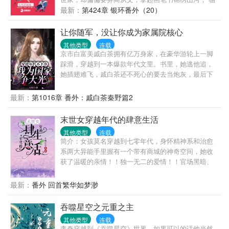
自尊心稀碎——“北国叛乱，我要做将军。”“好，许你
城韩家二少爷出生书香门第，却偏偏不爱文房四宝，
最新：
第424章 银环番外（20）
千军万马，但要为朕完璧而归。”一边罚一边心疼落泪
大袖一挥进军商业帝国； 季陶陶第一次见到韩大见钟
的冰山皇帝+由受转攻的暗卫。系统：宿主的任务已经
情，从此紧追不舍。 理想是这样的：当我朝他迈出第
让你随军，没让你成为家属院核心
完成，可以回现代世界升官发财娶老婆了。凌漠：他
一步，那么剩下的九十九步他就会朝我飞奔而来，当
为我掉这么多泪，我还他一生一世——
其他类型
连载
我站在那儿微微一笑，他就会觉得好似等了我一万
京市白富美戚白茶拥有亿万身家，在豪华游轮上一脚
年。 现实是这样的：当我朝他迈了第一步，他却义无
踩滑，穿越到一本爆款年代文里。书里，她逃他追，
反顾地退了九十九步，当我对着他微微一笑，他直接
她插翅难飞，戚白茶还不死心的要去当炮灰，最后下
扭头就走，不带走一片云彩。 在经历了九九八十一
场凄惨。拿到这剧本，戚白茶傻眼了。但身有海岛空
难，季陶陶终于凭借顽强的毅力翻山越岭，过五关斩
间，这跟度假没啥样，小手一挥，送无良爹妈去吃
最新：
第1016章 番外：戚白茶秦野篇2
六将，从无数凶猛的女人中脱颖而出，赢得韩大她终
灰，白莲妹妹，报名去大西北喂猪，卷款闪婚男军
于成为了韩太太，有人对她进行采访。 你最喜欢韩总
官。嗯，换个地方继续躺平。……最近，家属院炸
末世女穿越年代的肆意生活
裁哪一点？ （一脸娇羞）满身的铜臭气，还有草菅人
了，听说那出任务的秦队长捡了个媳妇回来。娇弱白
命的气质 你收过最浪漫的订婚礼物是什么？ （犹豫纠
其他类型
连载
嫩，手不能提，偏偏秦队长还宠的不行。喝水怕烫
简介：女孩莫名穿越到七零年代，身怀精神系和治愈
结）系统，爱情测试系统 你收过最温情的结婚礼物是
着，做菜怕伤着，就连走路，都恨不得抱着。嫂子们
系两大异能手里握有一个带有商城的神奇空间，她收
什么？ （泪流满面）系统，婚姻测试系统 你收过最意
瓜子一抓，坐等抛夫弃子戏码。这盼着望着，戚白茶
获了温暖的亲情！！独一无二的爱情！！官场黑暗、
外的周年礼物是什么？ （崩溃离线）系统，亲子测试
成了首屈一指的外科医生，双胞胎呱呱落地，国家特
背后暗算、隐藏的陈年旧事，揭露了一系列的暗算，
系统 对不起，您的采访对象已下线…… 本文外赠各种
邀医学金牌讲师。众军嫂：“……”酸了酸了。难怪看不
没想到自己的亲生父亲竟然来头这么大！！！极品、
撩汉攻略~苏苏苏~甜炸天~脑洞无极限~
最新：
番外 回首繁华如梦渺
上文工团的，娶上这娇娇媳，那是祖坟冒青烟了。各
反派都会有，但是出现很快就会被女主解决。看她在
界大佬虎视眈眈，秦队长严防死守，就怕自个儿家被
这个时代过得如何肆意！！...............不是传统年代
吞噬星空之元重之主
偷了。一句话：媳妇儿，求你躺平吧！
文，文中故事众多，都很精彩！！！有男配，磕cp的
其他类型
连载
亲友们，谨慎...简介不能表达这本书的精彩之处，跟
李奇穿越到《吞噬星空》世界，如果可以的话他当然