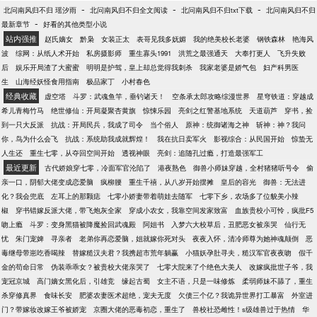
庶妹想宅斗？落伍了，那么麻烦干嘛？我是王妃我怕
-
-
-
北问南风归不归 瑶汐雨
北问南风归不归全文阅读
北问南风归不归txt下载
北问南风归不归
谁，揍你敢反抗，那就再揍，渣爹也被踩在地上摩
-
最新章节
好看的其他类型小说
擦！搬空将军府，将渣爹一家扫地出门只是小事。齐
站内强推
赵氏嫡女
黔枭
女装正太
表哥见我多妩媚
我的绝美校长老婆
钢铁森林
艳海风
王吴王太子代王湘王皇后等等，统统搬空，一块纸片
波
综网：从纸人术开始
私房摄影师
重生寡头1991
洪荒之最强通天
大奉打更人
飞升失败
都不留！这就算大逆不道了？远远不够！赵王被吊树
后
娱乐开局渣了大蜜蜜
明明是护驾，皇上却总觉得我刺杀
我家老婆是娇气包
妇产科男医
下抽，公主被丢湖里喝水，太子被剥光绑到城外刑架
生
山海经妖怪食用指南
极品家丁
小村春色
示众，皇后被下毒还得感谢救命之恩，皇帝满地找牙
经典收藏
虚空塔
斗罗：武魂鱼竿，垂钓诸天！
空条承太郎攻略综漫世界
星穹铁道：穿越成
还得把她捧好了！你们说女人为将是牝鸡司晨，徒惹
希儿青梅竹马
绝世修仙：开局凝聚杏黄旗
惊悚乐园
亮剑之红警基地系统
天道葫芦
穿书，捡
祸端？那就抢走渣爹的神武大将军之位，统帅十万神
到一只大反派
抗战：开局民兵，我成了司令
当个俗人
原神：统御诸海之神
斩神：神？我问
武军，平五王叛乱，征服匈奴，创盛世！谁说女人为
你，鸟为什么会飞
抗战：系统助我成就辉煌！
我在抗日卖军火
影视综合：从民国开始
惊蛰无
王，是阴阳失序，有失天和？她就要当唯我独尊的王
人生还
重生七零，从夺回空间开始
透视神眼
亮剑：追随孔过瘾，打造最强军工
者，移风易俗，男女同列于朝堂，共同为天下百姓，
最近更新
古代娇娘穿七零，冷面军官沦陷了
港夜熟色
御兽小师妹穿越，全村猪猪听号令
偷
谋繁华！
亲一口，阴郁大佬变成恋爱脑
疯柳腰
重生千禧，从八岁开始摆摊
皇后的容光
御兽：无法进
化？我会兜底
左耳上的那颗痣
七零小娇妻带着萌娃去随军
七零下乡，农场多了位貌美小辣
椒
穿书错嫁反派大佬，带飞炮灰全家
穿成小农女，我靠空间发家致富
血族贵校小可怜，疯批F5
吻上瘾
斗罗：变身黑猫被降魔捡回武魂殿
阿姐书
入梦六大校草后，丑肥恶女被亲哭
仙行无
忧
朱门宠婢
寻亲者
老弟你再恋爱脑，姐就嫁你死对头
夜夜入怀，清冷师尊为她神魂颠倒
恶
毒继母带崽吃香喝辣
替嫁糙汉夫君？我携超市荒年躺赢
小猫妖孕肚寻夫，糙汉军官夜夜吻
假千
金的苟命日常
伪装乖乖女？被贵校大佬亲哭了
七零大院来了个绝色大美人
改嫁疯批世子爷，我
宠冠京城
高门嫡女黑化后，引雄竞
缘起古蜀
女主不语，只是一味修炼
柔弱师妹不舔了，重生
杀穿修真界
食味长安
肥婆农妻医术超绝，宠夫无度
欠债三个亿？我诡异世界打工暴富
外室进
门？带嫁妆改嫁王爷被娇宠
京圈大佬的恶毒初恋，重生了
兽校社恐雌性！s级雄兽过于热情
华