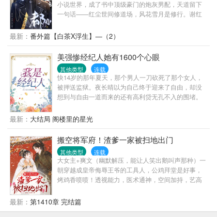
时，她竟绑定了一个“变美系统”，要求她攻略这五位极
小说世界，成了书中顶级豪门的炮灰男配，天道留下
品兽夫！只要提升他们的好感度，就能获得丰厚的奖
一句话——红尘世间修道场，风花雪月是修行。谢红
励：祛痘膏、减肥丹、美容丹、诱惑体香……沈棠心
尘……喔豁！原书中的谢红尘，顶级豪门+恋爱脑，被
动了。不就是攻略男人吗？没吃过猪肉，还没见过猪
喜欢的男人利用，抛弃，伤心欲绝，年纪轻轻便结束
最新：
番外篇【白茶X浮生】—（2）
跑！她信心满满地查看五位兽夫的好感度，结果——
了自己的生命。谢红尘……男人有什么用，男人只会
四个厌恶，一个黑化，个个恨不得将她除之而后快！
影响他飞升的速度！直到转身看到一个惊为天人的男
美强惨经纪人她有1600个心眼
她只有一条小命，这该怎么攻略？可后来：万人嫌怎
人，啪啪打脸，话说这个仙也不是非修不可……颜控
么变成万人迷了？不是说好让她守活寡，你们偷偷爬
其他类型
连载
谢红尘激动的泪水从嘴角滑下来:叔叔，算命吗？不准
快14岁的那年夏天，那个男人一刀砍死了那个女人，
床干什么？
不要钱。身份神秘尊贵，面若谪仙，只剩一年寿命的
被押送监狱。夜长晴以为自己终于迎来了自由，却没
陆九朝:嗯。谢红尘掐指一算:你五行缺我，有了我，长
想到与自由一道而来的还有高利贷无孔不入的围堵。
命百岁只是打底，长生不老我也可以……后来，陆九
她打过工、卖过血、试过药，睡过桥洞，跟狗抢过馒
朝眼神阴郁，偏执的看着谈笑间断生死，抬手间逆阴
头，用了五年时间，终于还清了那个男人欠下的赌
最新：
大结局 阁楼里的星光
阳的谢红尘，真的好想把他藏起来……红尘，你招惹
债，还一不小心混成了水军头头。快20岁的那年夏
了我，死生都是我的……世人都道，陆九爷身在红
天，一个自称要带夜长晴称霸天下的神奇系统突然强
搬空将军府！渣爹一家被扫地出门
尘，心在佛门，却不知，他为一人，而入红尘。九爷
制性绑定了她，从此——被迫考了个研。被迫拥有家
信佛，男女皆是忌讳，唯“谢红尘”除外……
其他类型
连载
财万贯。被迫左手影帝影后，右手歌王顶流。被迫成
大女主+爽文（幽默解压，能让人笑出鹅叫声那种）一
为大夏国最强经纪人。被迫……唯一主动想去做的
朝穿越成皇帝侮辱王爷的工具人，公鸡拜堂是好事，
事，就是掀了这个资本盘。搅动娱乐圈一池春水，名
烤鸡香喷喷！透视能力，医术通神，空间加持，艺高
和利都在我手中。
人胆大！以为只有小白莲小绿茶挨打吗？那就错了，
王爷同样挨着最毒的打！狗王爷敢不给和离书？踩在
最新：
第1410章 完结篇
地上强扯手指在和离书上按手印！三朝回门，后母加