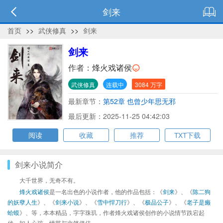
剑来
首页
>>
武侠修真
>>
剑来
剑来
作者：
烽火戏诸侯
武侠修真
连载中
3084 万字
最新章节：
第52章 也曾少年思无邪
最后更新：2025-11-25 04:42:03
阅读
收藏
推荐
TXT下载
剑来小说简介
大千世界，无奇不有。
烽火戏诸侯
是一名出色的小说作者，他的作品包括：《
剑来
》、《
陈二狗
的妖孽人生
》、《
剑来小说
》、《
雪中悍刀行
》、《
极品公子
》、《
老子是癞
蛤蟆
》、等，本本精品，字字珠玑，作者烽火戏诸侯创作的小说情节跌宕起
伏、扣人心弦，情节与文笔俱佳。