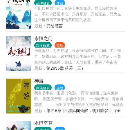
动石破天惊，动后悄声走人。 本来李长寿规划中，自
武侠修真
连载
己会一直躲在山中平安无事的修行成仙，直到有一
丹田自种留年药，玄谷长生续命芝。世上漫忙兼漫
年，他的老师父静极思动，又给他……收了个师妹回
走，不知求己更求谁。只身形影，开创家族，只为在
来…… 【通一群（满·474095492），二群
这个世界留下属于他黄昭明的故事。
（836797636）双开爆肝，轻松修仙！】
最新：
完结感言
永恒之门
武侠修真
完结
神魔混战，万界崩塌，只永恒仙域长存世间。尘世罹
苦，妖祟邪乱，诸神明弃众生而不朽。万古后，一尊
名为赵云的战神，凝练了天地玄黄，重铸了宇宙洪
荒，自碧落凡尘，一路打上了永恒仙域，以神之名，
最新：
第2635章 落幕（三）
君临万道。自此，他说的话，便是神话。
神游
武侠修真
连载
我有书半卷，逍遥曰化形。 挥请仙佛退，送与鬼神
听。 副墨闻于讴，参寥传玄冥。 一指掩天地，齐物自
忘情。 —— 面对文学与传说中的玄幻纷呈时，你是否
也梦想拥有这份神奇的精彩人生？其实不必去遐想仙
最新：
第216章 回 清风闻仙醉，明月唤梦回（全
界与异星，玄妙的世界就在你我的身边，身心境界可
书完）
以延伸到的极致之处。 这世上真有异人吗？真有神迹
永恒至尊
吗？——梦境可以化实！妄想可以归真！ 一位市井中