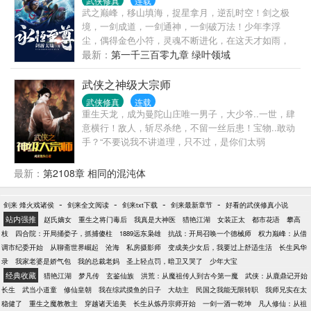
武侠修真
连载
懵懂少年是如何成为世间仙侠，又如何遭遇红尘情
武之巅峰，移山填海，捉星拿月，逆乱时空！剑之极
痴？请舒展心灵的触角来《神游》。 ——阅读提示：
境，一剑成道，一剑通神，一剑破万法！少年李浮
本书主角是风君子！—— 感谢诸位订阅与投票，也欢
尘，偶得金色小符，灵魂不断进化，在这天才如雨，
迎大家支持我的另两部作品《鬼股》（书号66947）、
强者如云的世界，以手中之剑，登临绝巅。天地终有
最新：
第一千三百零九章 绿叶领域
《人欲》（书号145374）。 论坛网址：> 子居
陨落，我欲永恒不朽。 各位书友要是觉得《永恒至
（35194699，45157017）——
尊》还不错的话请不要忘记向您>
武侠之神级大宗师
武侠修真
连载
重生天龙，成为曼陀山庄唯一男子，大少爷..一世，肆
意横行！敌人，斩尽杀绝，不留一丝后患！宝物..敢动
手？“不要说我不讲道理，只不过，是你们太弱
了！”————王枫
最新：
第2108章 相同的混沌体
-
-
-
-
剑来 烽火戏诸侯
剑来全文阅读
剑来txt下载
剑来最新章节
好看的武侠修真小说
站内强推
赵氏嫡女
重生之将门毒后
我真是大神医
猎艳江湖
女装正太
都市花语
攀高
枝
四合院：开局捅娄子，抓捕傻柱
1889远东枭雄
抗战：开局召唤一个德械师
权力巅峰：从借
调市纪委开始
从聊斋世界崛起
沧海
私房摄影师
变成美少女后，我要过上舒适生活
长生风华
录
我家老婆是娇气包
我的总裁老妈
圣上轻点罚，暗卫又哭了
少年大宝
经典收藏
猎艳江湖
梦凡传
玄鉴仙族
洪荒：从魔祖传人到古今第一魔
武侠：从鹿鼎记开始
长生
武当小道童
修仙皇朝
我在综武摸鱼的日子
大劫主
民国之我能无限转职
我师兄实在太
稳健了
重生之魔教教主
穿越诸天追美
长生从炼丹宗师开始
一剑一酒一乾坤
凡人修仙：从祖