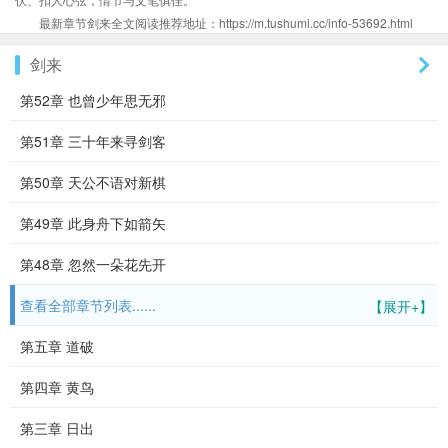
最新章节剑来全文阅读推荐地址：https://m.tushumi.cc/info-53692.html
剑来
第52章 也曾少年思无邪
第51章 三十年来寻剑客
第50章 天公不语对新棋
第49章 此身舟下如箭矢
第48章 忽然一朵花先开
查看全部章节列表......
【展开+】
第五章 道破
第四章 黄鸟
第三章 日出