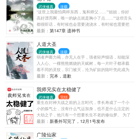
武侠修真
连载
“这世上我最怕两样东西，鬼和师父……”“姐姐，你好
高好漂亮啊，唯一的缺点就是胸小了点……”“这些舌头
都很听话，有时候也会需要浇浇水，有时候也需要把
天顶打开，让它们晒晒太阳。”“什么叫离她远一点，笑
最新：
第147章 遗神书
话！我要天下皆在我手，还怕逆不了这小小乾坤！”“没
有喜欢也没有不喜欢。所以，不管以怎样一种方式活
人道大圣
着，对于我来说，都是无关紧要的事情。”
武侠修真
连载
弱者声嘶力竭，亦无人在乎，强者轻声细语，却能深
入人心。一棵熊熊燃烧的天赋树，每一片叶子都承载
着不同的灵纹，宗门被灭，沦为矿奴的陆叶凭此成为
修士，搅动九州风云。
最新：
完本，道歉
我师兄实在太稳健了
武侠修真
完结
重生在封神大战之前的上古时代，李长寿成了一个小
小的炼气士，没有什么气运加身，也不是什么注定的
大劫之子，他只有一个想要长生不老的修仙梦。 为了
能在残酷的洪荒安身立命，他努力不沾因果，杀人必
最新：
新番外写完了，12月1号发布
扬其灰，凡事谋而后动，从不轻易步入危险之中。 藏
底牌，修遁术，炼丹毒，掌神通，不动稳如老狗，一
广陵仙家