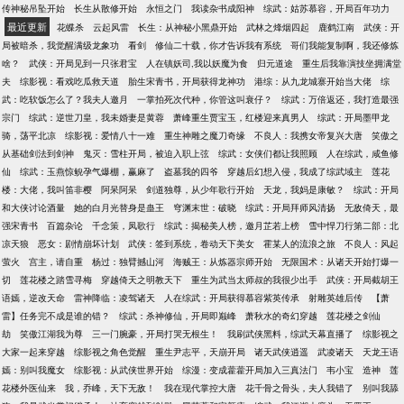
传神秘吊坠开始
长生从散修开始
永恒之门
我读杂书成阳神
综武：姑苏慕容，开局百年功力
最近更新
花蝶杀
云起风雷
长生：从神秘小黑鼎开始
武林之烽烟四起
鹿鹤江南
武侠：开
局被暗杀，我觉醒满级龙象功
看剑
修仙二十载，你才告诉我有系统
哥们我能复制啊，我还修炼
啥？
武侠：开局见到一只张君宝
人在镇妖司,我以妖魔为食
归元道途
重生后我靠演技坐拥满堂
夫
综影视：看戏吃瓜救天道
胎生宋青书，开局获得龙神功
港综：从九龙城寨开始当大佬
综
武：吃软饭怎么了？我夫人邀月
一掌拍死次代种，你管这叫衰仔？
综武：万倍返还，我打造最强
宗门
综武：逆世刀皇，我未婚妻是黄蓉
萧峰重生贾宝玉，红楼迎来真男人
综武：开局墨甲龙
骑，荡平北凉
综影视：爱情八十一难
重生神雕之魔刀奇缘
不良人：我携女帝复兴大唐
笑傲之
从基础剑法到剑神
鬼灭：雪柱开局，被迫入职上弦
综武：女侠们都让我照顾
人在综武，咸鱼修
仙
综武：玉燕惊鲵孕气爆棚，赢麻了
盗墓我的四爷
穿越后幻想入侵，我成了综武域主
莲花
楼：大佬，我叫笛非樱
阿呆阿呆
剑道独尊，从少年歌行开始
天龙，我妈是康敏？
综武：开局
和大侠讨论酒量
她的白月光替身是蛊王
穹渊末世：破晓
综武：开局拜师风清扬
无敌倚天，最
强宋青书
百篇杂论
千念策，凤歌行
综武：揭秘美人榜，邀月芷若上榜
雪中悍刀行第二部：北
凉天狼
恶女：剧情崩坏计划
武侠：签到系统，卷动天下美女
霍某人的流浪之旅
不良人：风起
萤火
宫主，请自重
杨过：独臂撼山河
海贼王：从炼器宗师开始
无限国术：从诸天开始打爆一
切
莲花楼之踏雪寻梅
穿越倚天之明教天下
重生为武当太师叔的我很少出手
武侠：开局截胡王
语嫣，逆改天命
雷神降临：凌驾诸天
人在综武：开局获得慕容紫英传承
射雕英雄后传
【萧
雷】任务完不成是谁的错？
综武：杀神修仙，开局即巅峰
萧秋水的奇幻穿越
莲花楼之剑仙
劫
笑傲江湖我为尊
三一门腕豪，开局打哭无根生！
我刷武侠黑料，综武天幕直播了
综影视之
大家一起来穿越
综影视之角色觉醒
重生尹志平，天崩开局
诸天武侠逍遥
武凌诸天
天龙王语
嫣：别叫我魔女
综影视：从武侠世界开始
综漫：变成藿藿开局加入三真法门
韦小宝
造神
莲
花楼外医仙来
我，乔峰，天下无敌！
我在现代掌控大唐
花千骨之骨头，夫人我错了
别叫我舔