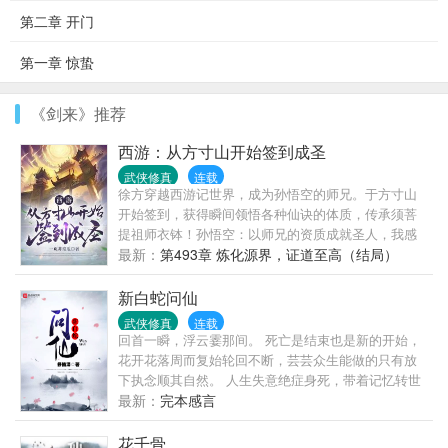
第二章 开门
第一章 惊蛰
《剑来》推荐
西游：从方寸山开始签到成圣
武侠修真
连载
徐方穿越西游记世界，成为孙悟空的师兄。于方寸山
开始签到，获得瞬间领悟各种仙诀的体质，传承须菩
提祖师衣钵！孙悟空：以师兄的资质成就圣人，我感
觉毫不意外！须菩提：来到方寸山招收弟子，是吾做
最新：
第493章 炼化源界，证道至高（结局）
的最正确的选择！玉皇大帝：快速禀告如来佛祖，朕
不敢算计那猴子了，不然他师兄要打上门来了！西方
新白蛇问仙
二圣：徐方此子，乃是我佛门大兴的绊脚石，谁能将
武侠修真
连载
之除去，吾赐其佛祖果位！佛门众僧：圣人，我们已
回首一瞬，浮云霎那间。 死亡是结束也是新的开始，
经改投到徐方门下了！此时的徐方踏足九霄之顶，傲
花开花落周而复始轮回不断，芸芸众生能做的只有放
立众生，满天神佛，尽皆震动！
下执念顺其自然。 人生失意绝症身死，带着记忆转世
重生为白蛇，岁月流逝，属于人类的那部分记忆逐渐
最新：
完本感言
被兽性压制，蛇就是蛇，永远都不是真正人类。 变身
女蛇妖寻求仙道。 扣群922306767
花千骨