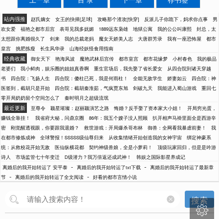
站内强推
赵氏嫡女
女王的抉择[足球]
攻略那个渣攻[快穿]
反派儿子你跪下，妈求你点事
男
欢女爱
福艳之都市后宫
表哥见我多妩媚
1889远东枭雄
地狱公寓
我的公公叫康熙
封总，太
太想跟你离婚很久了
剑来
我的总裁老妈
魔女天娇美人志
大唐群芳录
我有一座恐怖屋
都市
皇宫
挑肥拣瘦
长生风华录
山海经妖怪食用指南
经典收藏
御女天下
艳海风波
魔艳武林后宫传
都市皇宫
都市花缘梦
小村春色
我的极品
老婆们
我小鲜肉，娱乐圈的姐姐真香啊
重生官场后，我先娶了省长爱女
从四合院到诸天穿越
书
四合院：飞扬人生
四合院：傻柱已死，我是何雨柱！
全能无敌学生
娇妻如云
四合院：神
医签到，截胡只是开始
四合院：截胡秦淮茹，气疯贾东旭
剑破九天
我能进入蜀山游戏
重回七
零开局奶奶留个空间怎么了
秦时明月之超级流氓
最近更新
至尊令
颖星璀璨：赵丽颖演艺之路
悔婚？反手娶了资本家大小姐！
开局穷光蛋，
赚钱全靠挂！
我省府大秘，问鼎京圈
86年：我五个嫂子没人照顾
扒开相声马褂里面全是西游辛
密
刚觉醒透视眼，你要跟我退婚？
救世游戏：开局爆杀哥布林
御兽：全网看我暴虐前妻！
我
在都市修炼成神
全球警报！SSSSS级仙尊归来
从收集情绪开始创造我的女神宇宙
绑定神豪系
统：从救校花开始无敌
医仙纵横花都
契约神级兽娘，全是小萝莉！
顶级玩家回归，但是是吟游
诗人
市场监管七十年变迁
D级潜力？我万倍返还成武神！
韩娱之国际影星养成记
-
-
离婚后的我开始转运了 安平泰
离婚后的我开始转运了txt下载
离婚后的我开始转运了最新章
-
-
节
离婚后的我开始转运了全文阅读
好看的都市言情小说
搜索
