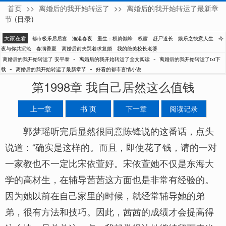
首页
>>
离婚后的我开始转运了
>>
离婚后的我开始转运了最新章
安平泰
节
(目录)
大家在看
都市极乐后后宫
渔港春夜
重生：权势巅峰
权宦
赶尸道长
娱乐之快意人生
今
夜与你共沉沦
春满香夏
离婚后前夫哭着求复婚
我的绝美校长老婆
-
-
离婚后的我开始转运了 安平泰
离婚后的我开始转运了全文阅读
离婚后的我开始转运了txt下
-
-
载
离婚后的我开始转运了最新章节
好看的都市言情小说
第1998章 我自己居然这么值钱
上一章
书 页
下一章
阅读记录
郭梦瑶听完后显然很同意陈锋说的这番话，点头
说道：“确实是这样的。而且，即使花了钱，请的一对
一家教也不一定比宋依萱好。宋依萱她不仅是东海大
学的高材生，在辅导茜茜这方面也是非常有经验的。
因为她以前在自己家里的时候，就经常辅导她的弟
弟，很有方法和技巧。因此，茜茜的成绩才会提高得