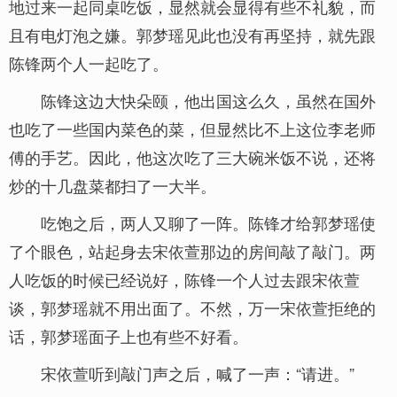
地过来一起同桌吃饭，显然就会显得有些不礼貌，而
且有电灯泡之嫌。郭梦瑶见此也没有再坚持，就先跟
陈锋两个人一起吃了。
陈锋这边大快朵颐，他出国这么久，虽然在国外
也吃了一些国内菜色的菜，但显然比不上这位李老师
傅的手艺。因此，他这次吃了三大碗米饭不说，还将
炒的十几盘菜都扫了一大半。
吃饱之后，两人又聊了一阵。陈锋才给郭梦瑶使
了个眼色，站起身去宋依萱那边的房间敲了敲门。两
人吃饭的时候已经说好，陈锋一个人过去跟宋依萱
谈，郭梦瑶就不用出面了。不然，万一宋依萱拒绝的
话，郭梦瑶面子上也有些不好看。
宋依萱听到敲门声之后，喊了一声：“请进。”