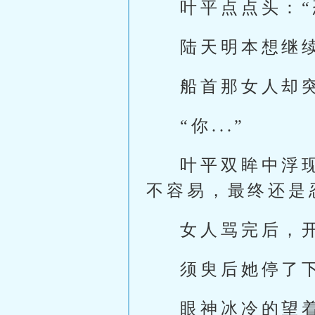
叶平点点头：“
陆天明本想继
船首那女人却
“你...”
叶平双眸中浮
不容易，最终还是
女人骂完后，
须臾后她停了
眼神冰冷的望