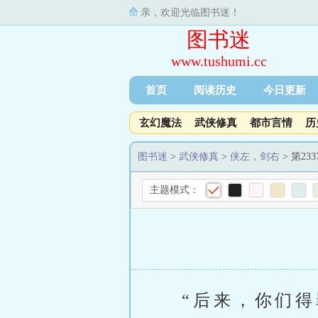
亲，欢迎光临图书迷！
图书迷
www.tushumi.cc
首页
阅读历史
今日更新
玄幻魔法
武侠修真
都市言情
历
图书迷
>
武侠修真
>
侠左，剑右
> 第23
主题模式：
“后来，你们