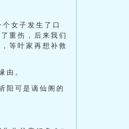
一个女子发生了口
成了重伤，后来我们
子，等叶家再想补救
缘由。
斩阳可是谪仙阁的