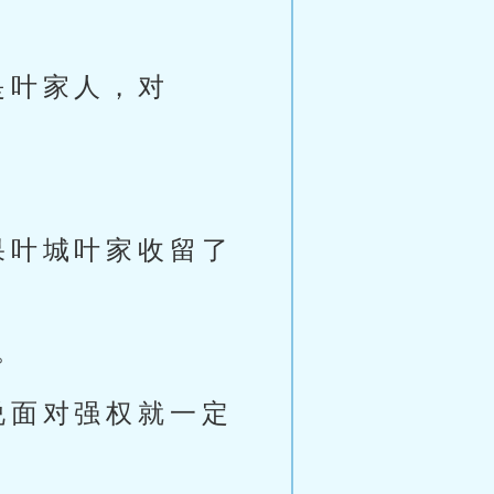
是叶家人，对
果叶城叶家收留了
。
说面对强权就一定