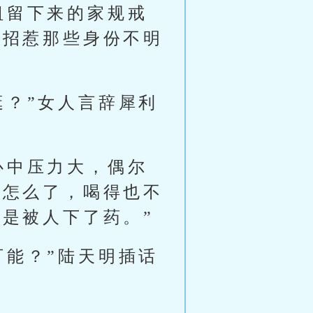
祖留下来的家规戒
去招惹那些身份不明
逛？”女人言辞犀利
心中压力大，偶尔
道怎么了，喝得也不
是被人下了药。”
可能？”陆天明插话