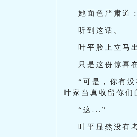
她面色严肃道
听到这话。
叶平脸上立马
只是这份惊喜
“可是，你有
叶家当真收留你们
“这...”
叶平显然没有