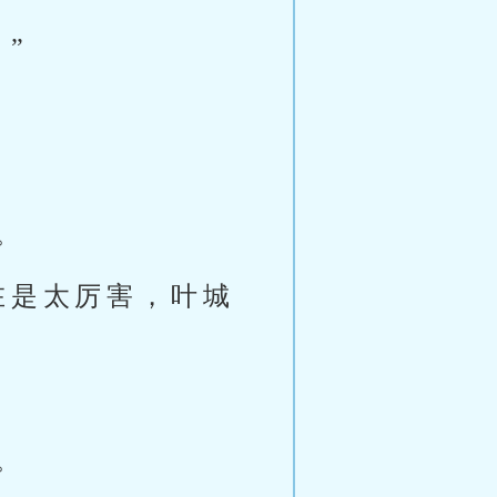
”
。
在是太厉害，叶城
。
。