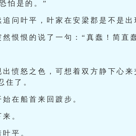
恐怕是的。”
续追问叶平，叶家在安梁郡是不是出
突然恨恨的说了一句：“真蠢！简直
现出愤怒之色，可想着双方静下心来
忍住了。
开始在船首来回踱步。
下来。
着叶平。