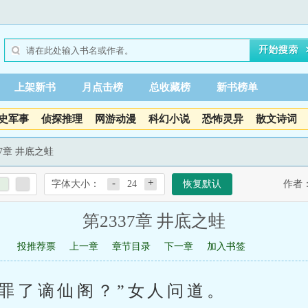
上架新书
月点击榜
总收藏榜
新书榜单
史军事
侦探推理
网游动漫
科幻小说
恐怖灵异
散文诗词
37章 井底之蛙
-
+
字体大小：
24
恢复默认
作者
第2337章 井底之蛙
投推荐票
上一章
章节目录
下一章
加入书签
得罪了谪仙阁？”女人问道。