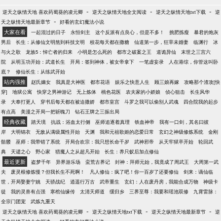
-
-
-
逆天之纵情天地 喜欢药蜀葵的凌元卿
逆天之纵情天地全文阅读
逆天之纵情天地txt下载
逆
-
天之纵情天地最新章节
好看的玄幻魔法小说
大家在看
一起混过的日子
永恒剑主
这个反派有点良心，但是不多！
挑肥拣瘦
暴君的炮灰
男后
长生：从修仙文明熬到科技文明
校花每天都在撒糖
仙道第一步，狂宰未婚妻
临渊行
冰
与火之歌
龙族5：悼亡者的归来
小明是怎么死的
都市之破案之王
道诡异仙
末世之三宫六
院
从明玉功开始：武道长生
开局：签到神体，被女帝拿下
一笔虚妄录
人在港综，你管这叫卧
底？
修仙长生：从练武开始
站内强推
赵氏嫡女
我真是大神医
都市花语
娱乐之快意人生
顾三娘再嫁
攻略那个渣攻[快
穿]
地狱公寓
快穿之男神游记
无上炼体
桃色花医
农夫家的小娇娘
侦心狙击
长生风华
录
大奉打更人
穿书后每天都在被迫撒娇
都市皇宫
斗罗之我可以偷别人武魂
四合院我的起步
有点高
美漫之开局一把斩魄刀
钻石王牌之三振出局
经典收藏
踏天境
抗战：浴血太行侧
巫师追逐着真理
铁血神帝
我有一口剑，其名曰彼
岸
大明锦衣
无敌从满级属性开始
天渊
我和元祖歌姬的恋爱日常
玄幻之神级修炼系统
金刚
骷髅
巫师：我带错了系统
开局合欢宗：我只想长命千岁
武神邪帝
从天牢狱卒开始
轮回武
典
天谴之心
野心家
猎魔人之从超凡开始
长生：养只蚁后加点修仙
最近更新
盗梦千年
异界游乐场
蛮荒古界记
封神：拜师元始，我竟成了周武王
大周第一武
夫
废灵根修炼慢？但我长生不死啊！
凡人修仙：疯了吧！你一百岁了还要修仙
剑来：谪仙临
世，开局娶妻宁姚
天骄战纪
逍遥行万古
武帝重生
玄幻：人在废丹房，我能合成万物
神级卡
徒
我的灵兽有点强
寒棺仙缘传
太清天师道
缓归乡
三界至尊：我要和瑶池双修
九霄雷脉：
全宗门团宠
武炼九重天
-
-
-
逆天之纵情天地 喜欢药蜀葵的凌元卿
逆天之纵情天地txt下载
逆天之纵情天地最新章节
逆
-