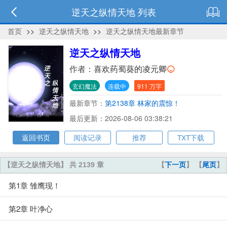
逆天之纵情天地 列表
首页
>>
逆天之纵情天地
>>
逆天之纵情天地最新章节
逆天之纵情天地
作者：
喜欢药蜀葵的凌元卿
玄幻魔法
连载中
911 万字
最新章节：
第2138章 林家的震惊！
最后更新：2026-08-06 03:38:21
返回书页
阅读记录
推荐
TXT下载
【逆天之纵情天地】 共 2139 章
【
下一页
】 【
尾页
】
第1章 雏鹰现！
第2章 叶净心