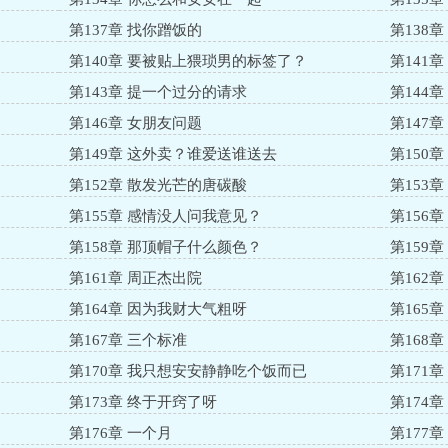
第137章 找你蹭饭的
第138
第140章 要被贴上猥琐男的标签了？
第141
第143章 提一个过分的请求
第144
第146章 女朋友问题
第147
第149章 这外卖？谁爱送谁送去
第150
第152章 散发光芒的唐碳酸
第153
第155章 感情没人问我意见？
第156
第158章 那顶帽子什么颜色？
第159
第161章 周正杰出院
第162章
第164章 因为我财大气粗呀
第165
第167章 三个标准
第168章
第170章 我只想安安静静吃个饭而已
第171章
第173章 终于开窍了呀
第174章
第176章 一个月
第177