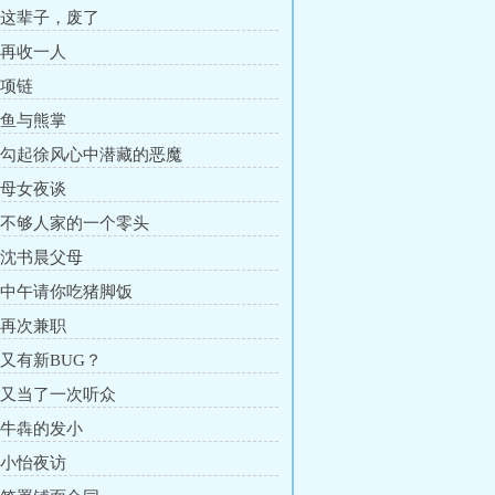
章 这辈子，废了
章 再收一人
 项链
章 鱼与熊掌
章 勾起徐风心中潜藏的恶魔
章 母女夜谈
章 不够人家的一个零头
章 沈书晨父母
章 中午请你吃猪脚饭
章 再次兼职
 又有新BUG？
章 又当了一次听众
章 牛犇的发小
章 小怡夜访