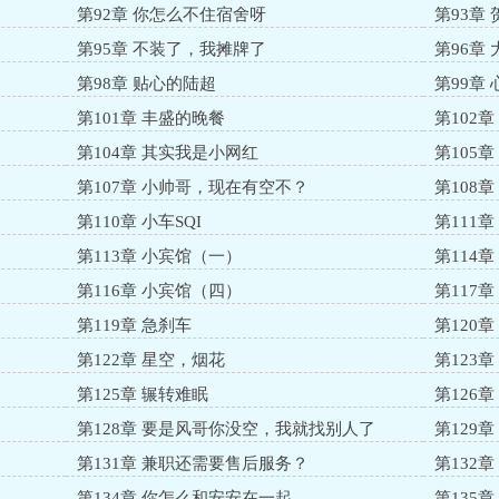
第92章 你怎么不住宿舍呀
第93章
第95章 不装了，我摊牌了
第96章
第98章 贴心的陆超
第99章
第101章 丰盛的晚餐
第102
第104章 其实我是小网红
第105
？
第107章 小帅哥，现在有空不？
第108章
第110章 小车SQI
第111
第113章 小宾馆（一）
第114
第116章 小宾馆（四）
第117
第119章 急刹车
第120章
第122章 星空，烟花
第123
第125章 辗转难眠
第126
第128章 要是风哥你没空，我就找别人了
第129
第131章 兼职还需要售后服务？
第132
第134章 你怎么和安安在一起
第135