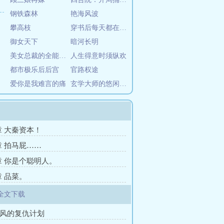
钢铁森林
艳海风波
攀高枝
穿书后每天都在被迫撒娇
御女天下
暗河长明
美女总裁的全能兵王
人生得意时须纵欢
都市极乐后后宫
官路权途
爱你是我难言的痛
玄学大师的悠闲生活
5章 大秦资本！
2章 拍马屁……
9章 你是个聪明人。
章 品菜。
全文下载
徐风的复仇计划