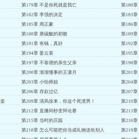
第179章 不是你死就是我亡
第180
第182章 李强的决定
第183
第185章 周正豪
第186章
！
第188章 唐碳酸的初吻
第189
第191章 有钱，真好
第192
第194章 姜云裳
第195
第197章 不靠谱的亲生父亲
第198
第200章 渐渐懂事的王潇月
第201
第203章 小怡师姐
第204
第206章 存款过亿
第207
神姿
第209章 清风徐来，你这个死渣男！
第210章
第212章 直播间秒变辩论赛
第213
第215章 当时的庄园
第216
第218章 怎么可能把你当成礼物送给别人
第219