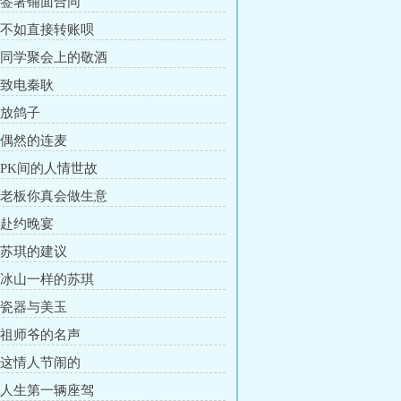
章 签署铺面合同
章 不如直接转账呗
章 同学聚会上的敬酒
章 致电秦耿
 放鸽子
章 偶然的连麦
章 PK间的人情世故
章 老板你真会做生意
章 赴约晚宴
章 苏琪的建议
章 冰山一样的苏琪
章 瓷器与美玉
章 祖师爷的名声
章 这情人节闹的
章 人生第一辆座驾