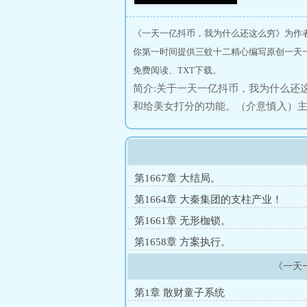
《一天一亿抖币，我为什么还这么穷》为作
你第一时间提供三蚊十二精心编写原创一天
免费阅读、TXT下载。
简介:关于一天一亿抖币，我为什么还
和给美女打分的功能。（介意慎入）
微社恐，随着遇到各样的人物和事情
绑定，每天都可以获得一亿抖币！该
垃圾系统，但是随着时间推移，他才
材慢慢开始了他的蜕变之旅…同学：
第1667章 大结局。
丝：没想到风哥作为世家子弟居然这
第1664章 大秦集团的支柱产业！
们，咋风哥可是豪门世家的公子哥，你
第1661章 无形枷锁。
华的男人，哪怕每次他都是带我去吃
第1658章 方案执行。
亿抖币，为什么我还是那么穷！
《一天
第1章 散财童子系统