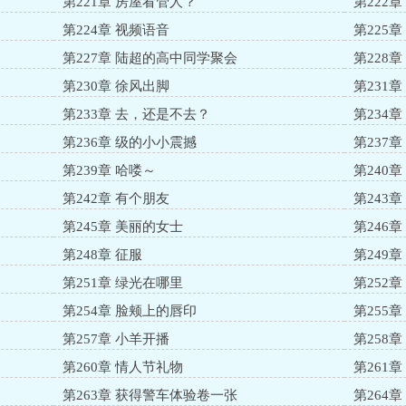
第221章 房屋看管人？
第222
第224章 视频语音
第225
第227章 陆超的高中同学聚会
第228
第230章 徐风出脚
第231
第233章 去，还是不去？
第234章
第236章 级的小小震撼
第237
第239章 哈喽～
第240
第242章 有个朋友
第243
第245章 美丽的女士
第246
第248章 征服
第249
第251章 绿光在哪里
第252
第254章 脸颊上的唇印
第255
第257章 小羊开播
第258
第260章 情人节礼物
第261
第263章 获得警车体验卷一张
第264