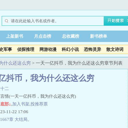
上架新书
月点击榜
总收藏榜
新书榜单
史军事
侦探推理
网游动漫
科幻小说
恐怖灵异
散文诗词
为什么还这么穷
> 一天一亿抖币，我为什么还这么穷章节列表
亿抖币，我为什么还这么穷
蚊十二
言情(一天一亿抖币，我为什么还这么穷)
底部↓
,
加入书架
,
投推荐票
11-22 17:06
1667章 大结局。