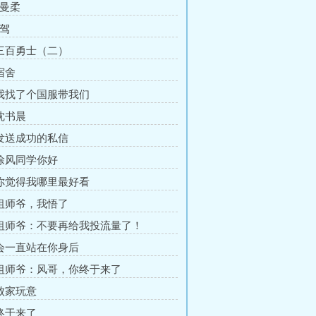
陈曼柔
代驾
 三百勇士（二）
宿舍
 我找了个国服带我们
 沈书晨
 发送成功的私信
 徐风同学你好
 你觉得我哪里最好看
 祖师爷，我悟了
 祖师爷：不要再给我投流量了！
 会一直站在你身后
 祖师爷：风哥，你终于来了
 败家玩意
 终于来了