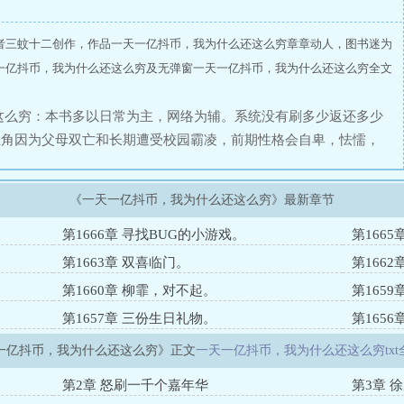
者三蚊十二创作，作品一天一亿抖币，我为什么还这么穷章章动人，图书迷为
一亿抖币，我为什么还这么穷及无弹窗一天一亿抖币，我为什么还这么穷全文
这么穷：本书多以日常为主，网络为辅。系统没有刷多少返还多少
主角因为父母双亡和长期遭受校园霸凌，前期性格会自卑，怯懦，
才逐渐成长。（求轻喷。）现实废材的徐风突然有一天获得了系统
系统并不允许宿主以任何形式把抖币套现…原本徐风以为这只是个
《一天一亿抖币，我为什么还这么穷》最新章节
发现系统并没有把路给堵死…于是徐风在系统的加持下，从一个废
徐风不是贫困生吗？怎么又成了豪门世家出来历练的继承人了？粉
第1666章 寻找BUG的小游戏。
第166
么接地气，不是送外卖就是干各种兼职！直播间水友：新来的家人
第1663章 双喜临门。
第166
们给他打赏礼物就是在侮辱他！女主播/女网红：他是一个朴实无
第1660章 柳霏，对不起。
第165
路边摊，甚至还让我买单，但我就是喜欢他的低调！徐风：一天一
第1657章 三份生日礼物。
第1656
一亿抖币，我为什么还这么穷》正文
一天一亿抖币，我为什么还这么穷txt
第2章 怒刷一千个嘉年华
第3章 