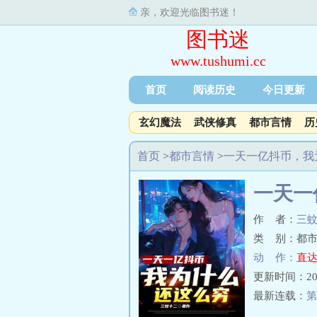
亲，欢迎光临图书迷！
图书迷
www.tushumi.cc
首页
阅读历史
今日更新
玄幻魔法
武侠修真
都市言情
历
首页
>
都市言情
>
一天一亿抖币，我
一天一
作 者：
三
类 别：都市
动 作：
直达
更新时间：2023-
最新连载：
第