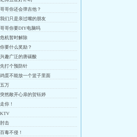
章 哥哥你还会弹吉他？
章 我们只是亲过嘴的朋友
章 哥哥你要DIY电脑吗
章 危机暂时解除
章 你要什么奖励？
章 兴趣广泛的唐碳酸
章 先打个预防针
章 鸡蛋不能放一个篮子里面
 五万
章 突然敞开心扉的贺钰婷
 走你！
 KTV
 肘击
章 百毒不侵！