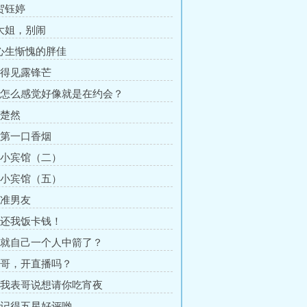
 贺钰婷
 大姐，别闹
 心生惭愧的胖佳
章 得见露锋芒
章 怎么感觉好像就是在约会？
 楚然
章 第一口香烟
章 小宾馆（二）
章 小宾馆（五）
 准男友
章 还我饭卡钱！
章 就自己一个人中箭了？
章 哥，开直播吗？
章 我表哥说想请你吃宵夜
章 记得五星好评哟