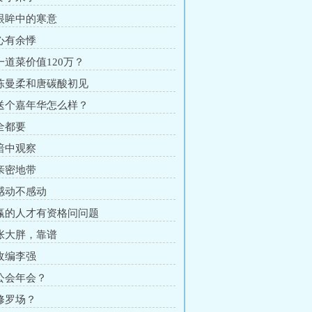
 眼眸中的寒意
 心有余悸
 一道菜价值120万？
 陈曼柔和唐碳酸初见
 送个嘉年华怎么样？
 全都要
 暗中观察
 亲密地带
 感动不感动
 赢的人才有资格问问题
 张大胖，靠谱
 收编李强
 公会年会？
 修罗场？