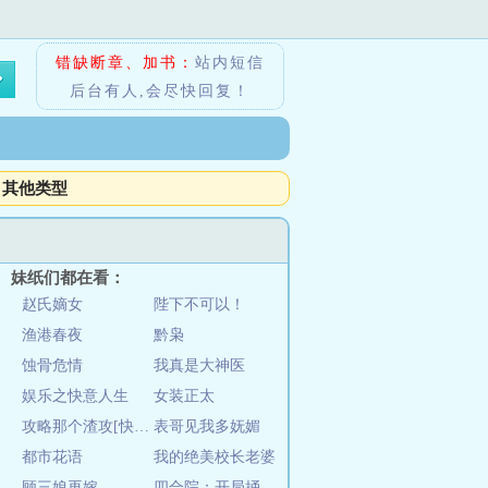
错缺断章、加书：
站内短信
后台有人,会尽快回复！
其他类型
妹纸们都在看：
赵氏嫡女
陛下不可以！
渔港春夜
黔枭
蚀骨危情
我真是大神医
娱乐之快意人生
女装正太
攻略那个渣攻[快穿]
表哥见我多妩媚
都市花语
我的绝美校长老婆
顾三娘再嫁
四合院：开局捅娄子，抓捕傻柱