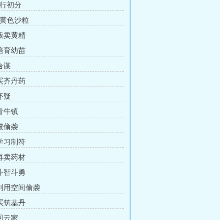
修行初分
金黄色沙粒
 贩卖黄精
 培育幼苗
合谋
 买齐丹药
怀疑
 青牛镇
 被偷袭
 学习制符
 再卖药材
 斗智斗勇
 利用空间偷袭
 买筑基丹
 回云家