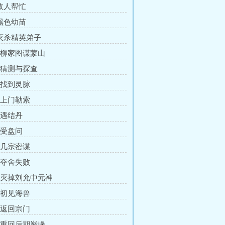
 故人帮忙
 黑色幼苗
 灭杀精英弟子
章 柳家图谋蒙山
章 猜测与探查
章 找到灵脉
章 上门勒索
 遇结丹
 受盘问
章 几宗密谋
章 夺舍失败
章 灭掉刘允中元神
章 初见海兽
章 返回宗门
章 重回后期巅峰