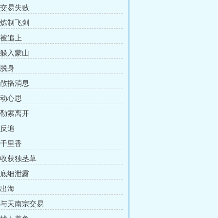
章 交易失败
章 炼制飞剑
 被追上
章 躲入蒙山
 脱身
章 散播消息
 动心思
章 勒索离开
 反追
 千里香
章 收获独茎草
章 底细泄露
 出海
章 与天南宗交易