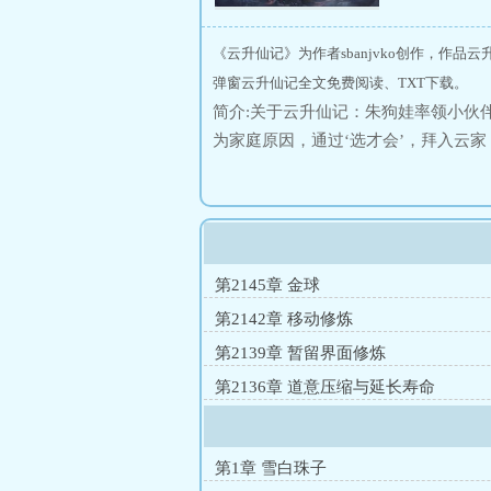
《云升仙记》为作者sbanjvko创作，作品
弹窗云升仙记全文免费阅读、TXT下载。
简介:关于云升仙记：朱狗娃率领小伙
为家庭原因，通过‘选才会’，拜入云
发现珠子秘密后，他就靠着这颗珠子
第2145章 金球
第2142章 移动修炼
第2139章 暂留界面修炼
第2136章 道意压缩与延长寿命
第1章 雪白珠子