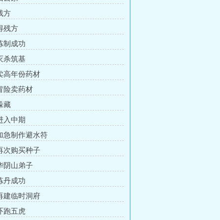
残方
 得残方
 炼制成功
 灭杀筑基
 卖高年份药材
 冒险卖药材
躲藏
 进入中期
 加急制作避水符
 再次购买种子
 华阴山弟子
 炼丹成功
 再建临时洞府
 吓跑五虎