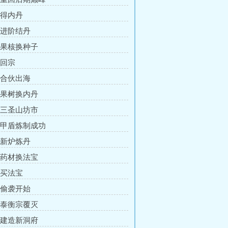
 得内丹
章 进阶结丹
章 果核换种子
 回宗
章 合伙出海
章 果树换内丹
章 三圣山坊市
章 甲盾炼制成功
章 新炉炼丹
章 药材换法宝
 买法宝
章 偷袭开始
章 泰衡宗覆灭
章 建造新洞府