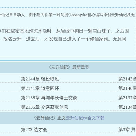
云升仙记章章动人，图书迷为你第一时间提供sbanjvko精心编写原创云升仙记及无
伴们在秘密基地泡凉水澡时，从岩缝中掏出一颗雪白珠子。之后因
家，改名云升。进去后，才发现自己进入了一个修仙家族。无意间
的帮助。从一个中等资质的修士一步步跨入仙人行列。
《云升仙记》最新章节
第2144章 轻松取胜
第214
第2141章 道意圆环
第214
第2138章 再与年长修士交谈
第213
第2135章 交谈获取信息
第2134
《云升仙记》正文
云升仙记txt全文下载
第2章 选才会
第3章 