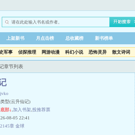
上架新书
月点击榜
总收藏榜
新书榜单
史军事
侦探推理
网游动漫
科幻小说
恐怖灵异
散文诗词
仙记章节列表
记
jvko
类型(云升仙记)
底部↓
,
加入书架
,
投推荐票
08-05 22:41
2145章 金球