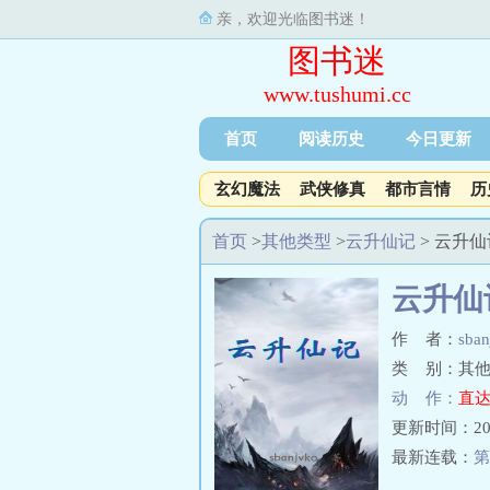
亲，欢迎光临图书迷！
图书迷
www.tushumi.cc
首页
阅读历史
今日更新
玄幻魔法
武侠修真
都市言情
历
首页
>
其他类型
>
云升仙记
> 云升
云升仙
作 者：
sban
类 别：其他
动 作：
直达
更新时间：2026-
最新连载：
第