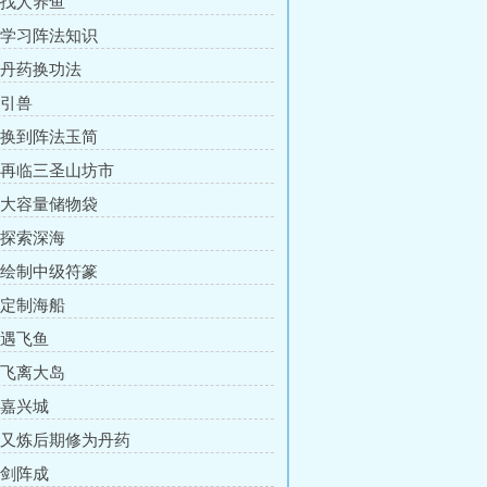
章 找人养鱼
章 学习阵法知识
章 丹药换功法
 引兽
章 换到阵法玉简
章 再临三圣山坊市
章 大容量储物袋
章 探索深海
章 绘制中级符篆
章 定制海船
 遇飞鱼
章 飞离大岛
 嘉兴城
章 又炼后期修为丹药
 剑阵成