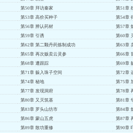
第50章 拜访秦家
第51章 
第53章 高价买种子
第54章
第56章 辨认药材
第57章
第59章 引诱
第60章
第62章 第二颗丹药炼制成功
第63章
第65章 再次贩卖云灵参
第66章
第68章 遭跟踪
第69章 
第71章 躲入珠子空间
第72章
第74章 秘地
第75章
第77章 发现洞府
第78章
第80章 又灭筑基
第81章
第83章 罗头山坊市
第84章
第86章 蒙山五虎
第87章
第89章 散功重修
第90章