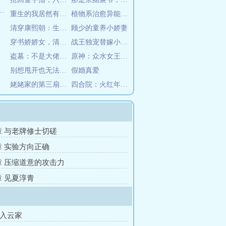
重生的我居然有十四个亲生儿子
植物系治愈异能师在星际
清穿康熙朝：生子后她一心咸鱼
顾少的童养小娇妻
穿书娇娇女，清冷状元郎情难自抑
战王独宠替嫁小悍妃
盗墓：不是大佬，是阿辞
原神：众水女王的归来
别想甩开也无法放下
假婚真爱
姥姥家的第三扇门：男教师的秘密
四合院：火红年代享受生活
3章 与老牌修士切磋
0章 实验方向正确
7章 压缩道意的攻击力
章 见夏淳青
拜入云家