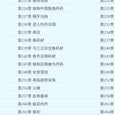
第221章 换得花粉
第222
第224章 炼制中期瓶颈丹药
第225
第227章 顺手治病
第228
第230章 进入结丹后期
第231章
第233章 商议
第234
第236章 换药材
第237
第239章 与三元宗交换药材
第240
第242章 换齐后期药材
第243
第245章 炼制后期修为丹药
第246
第248章 化形雷劫
第249
第251章 再临南部深海
第252章
第254章 云梭
第255
第257章 妖兽森林
第258章
第260章 贩卖内丹
第261
第263章 炼剑
第264章