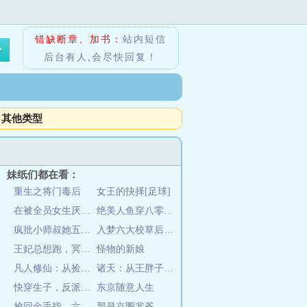
错缺断章、加书：
站内短信
后台有人,会尽快回复！
其他类型
妹纸们都在看：
重生之将门毒后
女王的抉择[足球]
在被全员女生厌恶的世界逆转胜利！
绝美人鱼穿八零，全家排队宠不停
疯批小师叔她五行缺德
入梦六大校草后，丑肥恶女被亲哭
王妃总想跑，冥王心慌慌
怪物的新娘
凡人修仙：从捡到玉碗开始
诸天：从王胖子开始
快穿生子，反派更宠谁还要男主啊
东京随意人生
抢回金手指，六零极品夫妻杀疯了
那是京圈裴爷，你把他当奴养？