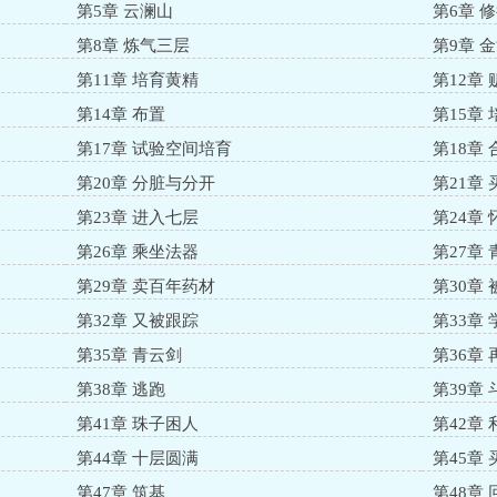
第5章 云澜山
第6章 
第8章 炼气三层
第9章 
第11章 培育黄精
第12章
第14章 布置
第15章
第17章 试验空间培育
第18章 
第20章 分脏与分开
第21章
第23章 进入七层
第24章 
第26章 乘坐法器
第27章
第29章 卖百年药材
第30章
第32章 又被跟踪
第33章
第35章 青云剑
第36章
第38章 逃跑
第39章
第41章 珠子困人
第42章
第44章 十层圆满
第45章
第47章 筑基
第48章