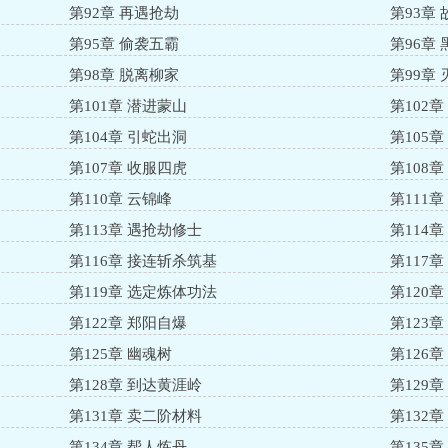
第92章 再遇抢劫
第93章
第95章 偷袭五霸
第96章
第98章 脱离柳家
第99章
第101章 潜进蒙山
第102
第104章 引蛇出洞
第105
第107章 收服四虎
第108
第110章 云锦峰
第111
第113章 遇抢劫修士
第114章
第116章 接连斩杀筑基
第117章
第119章 选定炼体功法
第120
第122章 郑阳自爆
第123
第125章 幽魂树
第126
第128章 到达黄涯岭
第129
第131章 卖二阶材料
第132
第134章 帮人炼丹
第135