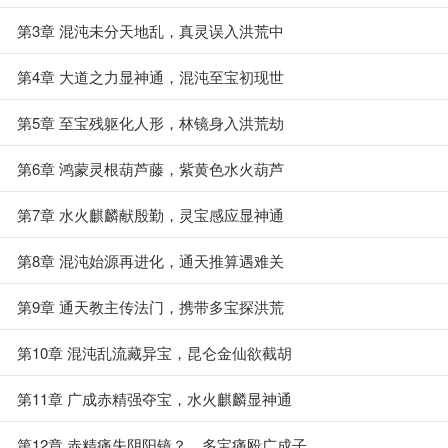
第3章 混沌未分天地乱，真灵误入洪荒中
第4章 大道之力显神通，混沌至宝初现世
第5章 至宝残躯化人形，林镜身入洪荒劫
第6章 鸿蒙灵根葫芦藤，紫黄色水火葫芦
第7章 水火麒麟献殷勤，灵宝感应显神通
第8章 混沌始源再进化，通天推算遇难关
第9章 通天教主传法门，携带多宝探洪荒
第10章 混沌乱流藏异宝，昆仑金仙欲截胡
第11章 广成赤精强夺宝，水火麒麟显神通
第12章 赤精痛失阴阳镜？，多宝痛殴广成子