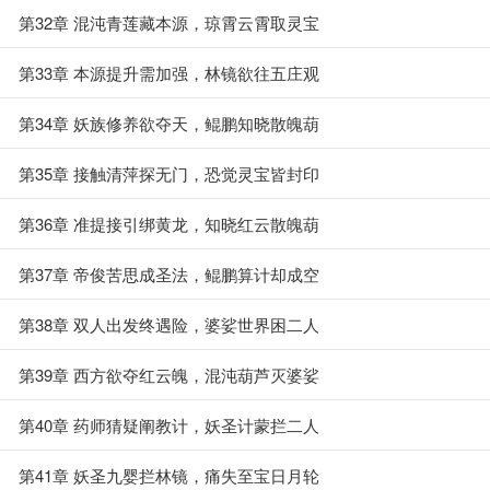
第32章 混沌青莲藏本源，琼霄云霄取灵宝
第33章 本源提升需加强，林镜欲往五庄观
第34章 妖族修养欲夺天，鲲鹏知晓散魄葫
第35章 接触清萍探无门，恐觉灵宝皆封印
第36章 准提接引绑黄龙，知晓红云散魄葫
第37章 帝俊苦思成圣法，鲲鹏算计却成空
第38章 双人出发终遇险，婆娑世界困二人
第39章 西方欲夺红云魄，混沌葫芦灭婆娑
第40章 药师猜疑阐教计，妖圣计蒙拦二人
第41章 妖圣九婴拦林镜，痛失至宝日月轮