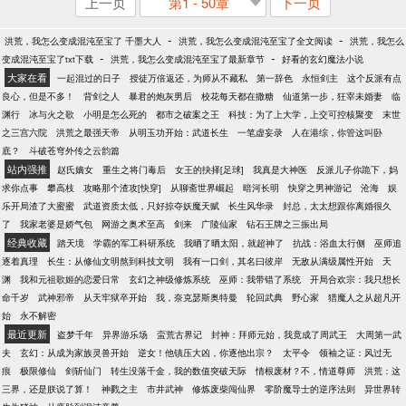
上一页
第1 - 50章
下一页
-
-
洪荒，我怎么变成混沌至宝了 千墨大人
洪荒，我怎么变成混沌至宝了全文阅读
洪荒，我怎么
-
-
变成混沌至宝了txt下载
洪荒，我怎么变成混沌至宝了最新章节
好看的玄幻魔法小说
大家在看
一起混过的日子
授徒万倍返还，为师从不藏私
第一辞色
永恒剑主
这个反派有点
良心，但是不多！
背剑之人
暴君的炮灰男后
校花每天都在撒糖
仙道第一步，狂宰未婚妻
临
渊行
冰与火之歌
小明是怎么死的
都市之破案之王
科技：为了上大学，上交可控核聚变
末世
之三宫六院
洪荒之最强天帝
从明玉功开始：武道长生
一笔虚妄录
人在港综，你管这叫卧
底？
斗破苍穹外传之云韵篇
站内强推
赵氏嫡女
重生之将门毒后
女王的抉择[足球]
我真是大神医
反派儿子你跪下，妈
求你点事
攀高枝
攻略那个渣攻[快穿]
从聊斋世界崛起
暗河长明
快穿之男神游记
沧海
娱
乐开局渣了大蜜蜜
武道资质太低，只好掠夺妖魔天赋
长生风华录
封总，太太想跟你离婚很久
了
我家老婆是娇气包
网游之奥术至高
剑来
广陵仙家
钻石王牌之三振出局
经典收藏
踏天境
学霸的军工科研系统
我晒了晒太阳，就超神了
抗战：浴血太行侧
巫师追
逐着真理
长生：从修仙文明熬到科技文明
我有一口剑，其名曰彼岸
无敌从满级属性开始
天
渊
我和元祖歌姬的恋爱日常
玄幻之神级修炼系统
巫师：我带错了系统
开局合欢宗：我只想长
命千岁
武神邪帝
从天牢狱卒开始
我，奈克瑟斯奥特曼
轮回武典
野心家
猎魔人之从超凡开
始
永不解密
最近更新
盗梦千年
异界游乐场
蛮荒古界记
封神：拜师元始，我竟成了周武王
大周第一武
夫
玄幻：从成为家族灵兽开始
逆女！他镇压大凶，你逐他出宗？
太平令
领袖之证：风过无
痕
极限修仙
剑斩仙门
转生没落千金，我的数值突破天际
情根废材？不，情道尊师
洪荒：这
三界，还是朕说了算！
神戮之主
市井武神
修炼废柴闯仙界
零阶魔导士的逆序法则
异世界转