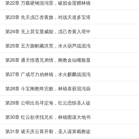
第22章 万载硬钢混沌雷，破损金莲赠林镜
第23章 先天戊己杏黄旗，对战天道多宝塔
第24章 无上异宝显威能，戊己杏黄入塔中
第25章 五方旗帜藏洪荒，水火葫芦战混沌
第26章 通天悟透兄弟情，阐教金仙嘴脸显
第27章 广成尽力劝林镜，水火麒麟战混沌
第28章 斗宝阐教终完败，林镜喜获混沌葫
第29章 公明出岛寻定海，红云恐惊圣人徒
第30章 红云欲求找兄长，林镜图谋大地书
第31章 诸天庆云算开裂，圣人谋算截教徒