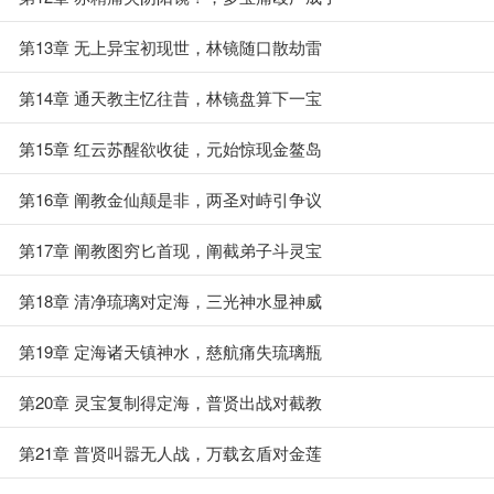
第13章 无上异宝初现世，林镜随口散劫雷
第14章 通天教主忆往昔，林镜盘算下一宝
第15章 红云苏醒欲收徒，元始惊现金鳌岛
第16章 阐教金仙颠是非，两圣对峙引争议
第17章 阐教图穷匕首现，阐截弟子斗灵宝
第18章 清净琉璃对定海，三光神水显神威
第19章 定海诸天镇神水，慈航痛失琉璃瓶
第20章 灵宝复制得定海，普贤出战对截教
第21章 普贤叫嚣无人战，万载玄盾对金莲