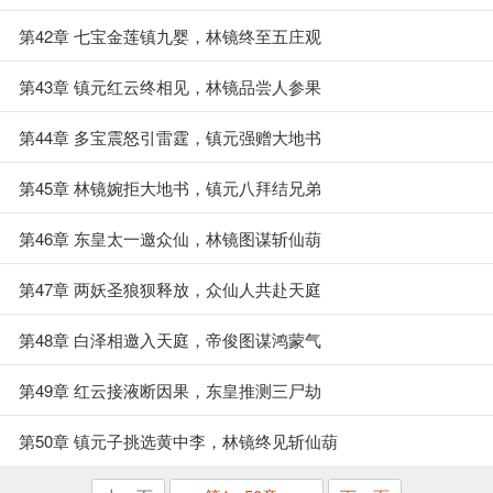
第42章 七宝金莲镇九婴，林镜终至五庄观
第43章 镇元红云终相见，林镜品尝人参果
第44章 多宝震怒引雷霆，镇元强赠大地书
第45章 林镜婉拒大地书，镇元八拜结兄弟
第46章 东皇太一邀众仙，林镜图谋斩仙葫
第47章 两妖圣狼狈释放，众仙人共赴天庭
第48章 白泽相邀入天庭，帝俊图谋鸿蒙气
第49章 红云接液断因果，东皇推测三尸劫
第50章 镇元子挑选黄中李，林镜终见斩仙葫