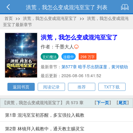
洪荒，我怎么变成混沌至宝了 列表
首页
>>
洪荒，我怎么变成混沌至宝了
>>
洪荒，我怎么变成混沌
至宝了最新章节
洪荒，我怎么变成混沌至宝了
作者：
千墨大人
玄幻魔法
连载中
298 万字
最新章节：
第577章 暗手尽出阴谋显，黄河锁劫
众仙困
最后更新：2026-08-06 15:41:52
返回书页
阅读记录
推荐
TXT下载
【洪荒，我怎么变成混沌至宝了】 共 573 章
【
下一页
】 【
尾页
】
第1章 混沌至宝初苏醒，多宝强拉入截教
第2章 林镜拜入截教中，通天教主赐灵宝