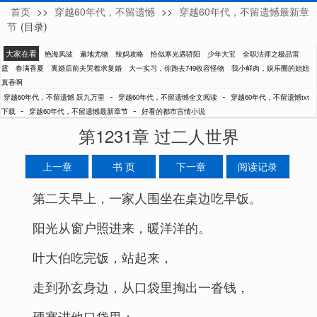
首页
>>
穿越60年代，不留遗憾
>>
穿越60年代，不留遗憾最新章
跃九万里
节
(目录)
大家在看
艳海风波
遍地尤物
辣妈攻略
恰似寒光遇骄阳
少年大宝
全职法师之极品雷
霆
春满香夏
离婚后前夫哭着求复婚
大一实习，你跑去749收容怪物
我小鲜肉，娱乐圈的姐姐
真香啊
-
-
穿越60年代，不留遗憾 跃九万里
穿越60年代，不留遗憾全文阅读
穿越60年代，不留遗憾txt
-
-
下载
穿越60年代，不留遗憾最新章节
好看的都市言情小说
第1231章 过二人世界
上一章
书 页
下一章
阅读记录
第二天早上，一家人围坐在桌边吃早饭。
阳光从窗户照进来，暖洋洋的。
叶大伯吃完饭，站起来，
走到孙玄身边，从口袋里掏出一沓钱，
硬塞进他口袋里：