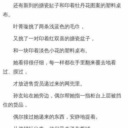
还有新到的搪瓷缸子和印着牡丹花图案的塑料桌
布。
叶菁璇挑了两条浅蓝色的毛巾，
又挑了一对印着红双喜的搪瓷盆子，
和一块印着淡色小花的塑料桌布。
她看得很仔细，每一样都在手里翻来覆去地看
过、摸过，
才放进售货员递过来的网兜里。
孙玄站在她旁边，偶尔帮她指一指柜台上层被挡
住的货品，
偶尔接过她递来的东西，安静地提着。