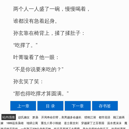
两个人一人盛了一碗，慢慢喝着，
谁都没有急着起身。
孙玄靠在椅背上，揉了揉肚子：
“吃撑了。”
叶菁璇看了他一眼：
“不是你说要来吃的？”
孙玄笑了笑：
“那也得吃撑才算圆满。”
上一章
目 录
下一章
存书签
站内强推
赵氏嫡女
黔枭
开局寿命归零，美男越多命越长
猎艳江湖
都市花语
顾三娘再
嫁
1889远东枭雄
地狱公寓
重生八零小辣媳
道士夜仗剑
穿越家丁之百香国
温水煮沫沫
魔
艳武林后宫传
一年跑了208个龙套后她
娱乐开局渣了大蜜蜜
美女总裁的全能兵王
妇产科男医