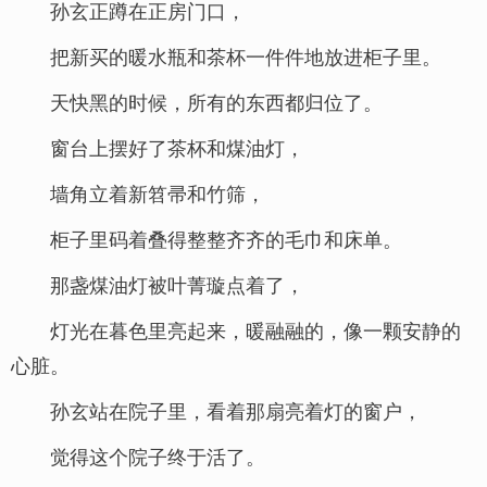
孙玄正蹲在正房门口，
把新买的暖水瓶和茶杯一件件地放进柜子里。
天快黑的时候，所有的东西都归位了。
窗台上摆好了茶杯和煤油灯，
墙角立着新笤帚和竹筛，
柜子里码着叠得整整齐齐的毛巾和床单。
那盏煤油灯被叶菁璇点着了，
灯光在暮色里亮起来，暖融融的，像一颗安静的
心脏。
孙玄站在院子里，看着那扇亮着灯的窗户，
觉得这个院子终于活了。