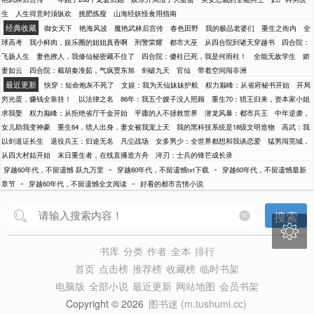
生
人生得意时须纵欢
挑肥拣瘦
山海经妖怪食用指南
经典收藏
御女天下
艳海风波
魔艳武林后宫传
春色田野
我的极品老婆们
重生之衙内
全
球高考
我小鲜肉，娱乐圈的姐姐真香啊
刑警荣耀
都市大巫
从四合院到诸天穿越书
四合院：
飞扬人生
妻色撩人，我修仙秘密藏不住了
四合院：傻柱已死，我是何雨柱！
全能无敌学生
娇
妻如云
四合院：截胡秦淮茹，气疯贾东旭
剑破九天
官仙
带着空间闯非洲
最近更新
快穿：短命炮灰不死了
文娱：我为天仙妹妹护航
权力巅峰：从省府秘书开始
开局
穷光蛋，赚钱全靠挂！
以法律之名
86年：我五个嫂子没人照顾
重生70：猎王归来，资本家小姐
求我娶
权力巅峰：从拒绝省厅千金开始
平庸的人不拯救世界
潜龙风暴：都市兵王
中年逆袭，
女儿助我变神豪
重生64，猎人出身，妻女被我宠上天
我的黑科技系统是18级文明造物
高武：我
以剑道证长生
退役兵王：归途无名
凡尘战场
女多男少：全世界都想和我谈恋爱
猛男闯莞城，
从四大村姑开始
末日重生者，在线直播造方舟
淬刃：士兵的锋芒成长录
-
-
穿越60年代，不留遗憾 跃九万里
穿越60年代，不留遗憾txt下载
穿越60年代，不留遗憾最新
-
-
章节
穿越60年代，不留遗憾全文阅读
好看的都市言情小说
搜索

书库
分类
作者
全本
排行
首页
点击榜
推荐榜
收藏榜
临时书架
电脑版
全部小说
最近更新
网站地图
会员书架
Copyright © 2026
图书迷 (m.tushumi.cc)