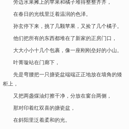
旁边水果摊上的苹果和橘子堆得整整齐齐，
在春日的光线里泛着温润的色泽。
孙玄停下来，挑了几颗苹果，又捡了几个橘子。
他们把所有的东西都堆在了新家的正房门口，
大大小小十几个包裹，像一座刚刚垒好的小山。
叶菁璇站在门廊下，
先是弯腰把一只搪瓷盆端端正正地放在墙角的矮
柜上，
又把两盏煤油灯擦干净，分放在窗台两侧，
那对印着红双喜的搪瓷盆，
在斜阳里泛着柔和的光。