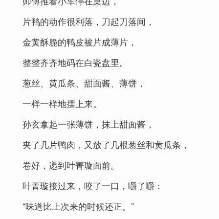
师傅推着小车停在桌边，
片鸭的动作很利落，刀起刀落间，
金黄酥脆的鸭皮被片成薄片，
整整齐齐地码在白瓷盘里。
葱丝、黄瓜条、甜面酱、薄饼，
一样一样地摆上来。
孙玄拿起一张薄饼，抹上甜面酱，
夹了几片鸭肉，又放了几根葱丝和黄瓜条，
卷好，递到叶菁璇面前。
叶菁璇接过来，咬了一口，嚼了嚼：
“味道比上次来的时候还正。”