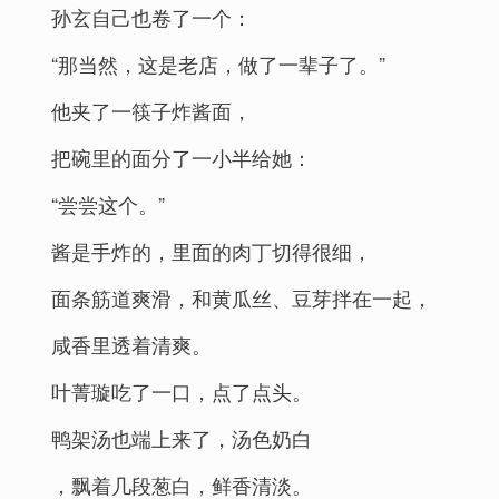
孙玄自己也卷了一个：
“那当然，这是老店，做了一辈子了。”
他夹了一筷子炸酱面，
把碗里的面分了一小半给她：
“尝尝这个。”
酱是手炸的，里面的肉丁切得很细，
面条筋道爽滑，和黄瓜丝、豆芽拌在一起，
咸香里透着清爽。
叶菁璇吃了一口，点了点头。
鸭架汤也端上来了，汤色奶白
，飘着几段葱白，鲜香清淡。