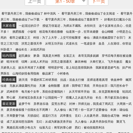
上一页
第1 - 50章
下一页
-
-
看守废丹房三年，我偷偷成仙了 杯中清风
看守废丹房三年，我偷偷成仙了全文阅读
看守废丹
-
-
房三年，我偷偷成仙了txt下载
看守废丹房三年，我偷偷成仙了最新章节
好看的玄幻魔法小说
大家在看
一起混过的日子
授徒万倍返还，为师从不藏私
永恒剑主
这个反派有点良心，但是
不多！
挑肥拣瘦
小饭馆
校花每天都在撒糖
仙道第一步，狂宰未婚妻
金山蝴蝶
小明是怎么
死的
都市之破案之王
科技：为了上大学，上交可控核聚变
修仙：满级大佬她震惊了全宗门
末
世之三宫六院
洪荒之最强天帝
从明玉功开始：武道长生
一笔虚妄录
血圣
人在港综，你管这
叫卧底？
修仙长生：从练武开始
站内强推
赵氏嫡女
黔枭
我真是大神医
女装正太
表哥见我多妩媚
穿书后每天都在被迫撒
娇
暗河长明
综网：从纸人术开始
洪荒之最强通天
麻衣神相
大奉打更人
飞升失败后
魔女
天娇美人志
娱乐开局渣了大蜜蜜
明明是护驾，皇上却总觉得我刺杀
我家老婆是娇气包
妇产科
男医生
山海经妖怪食用指南
极品家丁
小村春色
经典收藏
踏天境
学霸的军工科研系统
抗战：浴血太行侧
巫师追逐着真理
铁血神帝
幽冥
仙途
无敌从满级属性开始
天渊
金刚骷髅
巫师：我带错了系统
开局合欢宗：我只想长命千
岁
武神邪帝
每月捡个女帝，系统你是懂我的！
从天牢狱卒开始
我，奈克瑟斯奥特曼
轮回武
典
野心家
天材地宝杂质太多？让我提纯一下
猎魔人之从超凡开始
长生：养只蚁后加点修仙
最近更新
盗梦千年
异界游乐场
蛮荒古界记
封神：拜师元始，我竟成了周武王
大周第一武
夫
废灵根修炼慢？但我长生不死啊！
凡人修仙：疯了吧！你一百岁了还要修仙
剑来：谪仙临
世，开局娶妻宁姚
天骄战纪
逍遥行万古
武帝重生
玄幻：人在废丹房，我能合成万物
神级卡
徒
成了反派却想当舔狗
玄幻：从成为家族灵兽开始
凡人修仙：从废丹房杂役开始
聚灵飞
升
离婚后高冷爵少有点方
仙落凡尘：将军的掌心娇
西幻：被动技能胜利法