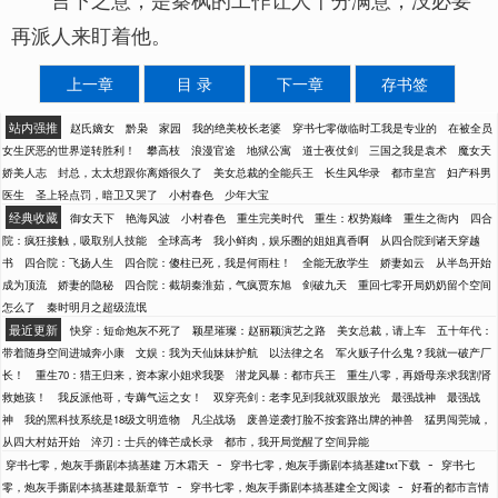
再派人来盯着他。
上一章
目 录
下一章
存书签
站内强推
赵氏嫡女
黔枭
家园
我的绝美校长老婆
穿书七零做临时工我是专业的
在被全员
女生厌恶的世界逆转胜利！
攀高枝
浪漫官途
地狱公寓
道士夜仗剑
三国之我是袁术
魔女天
娇美人志
封总，太太想跟你离婚很久了
美女总裁的全能兵王
长生风华录
都市皇宫
妇产科男
医生
圣上轻点罚，暗卫又哭了
小村春色
少年大宝
经典收藏
御女天下
艳海风波
小村春色
重生完美时代
重生：权势巅峰
重生之衙内
四合
院：疯狂接触，吸取别人技能
全球高考
我小鲜肉，娱乐圈的姐姐真香啊
从四合院到诸天穿越
书
四合院：飞扬人生
四合院：傻柱已死，我是何雨柱！
全能无敌学生
娇妻如云
从半岛开始
成为顶流
娇妻的隐秘
四合院：截胡秦淮茹，气疯贾东旭
剑破九天
重回七零开局奶奶留个空间
怎么了
秦时明月之超级流氓
最近更新
快穿：短命炮灰不死了
颖星璀璨：赵丽颖演艺之路
美女总裁，请上车
五十年代：
带着随身空间进城奔小康
文娱：我为天仙妹妹护航
以法律之名
军火贩子什么鬼？我就一破产厂
长！
重生70：猎王归来，资本家小姐求我娶
潜龙风暴：都市兵王
重生八零，再婚母亲求我割肾
救她孩！
我反派他哥，专薅气运之女！
双穿亮剑：老李见到我就双眼放光
最强战神
最强战
神
我的黑科技系统是18级文明造物
凡尘战场
废兽逆袭打脸不按套路出牌的神兽
猛男闯莞城，
从四大村姑开始
淬刃：士兵的锋芒成长录
都市，我开局觉醒了空间异能
-
-
穿书七零，炮灰手撕剧本搞基建 万木霜天
穿书七零，炮灰手撕剧本搞基建txt下载
穿书七
-
-
零，炮灰手撕剧本搞基建最新章节
穿书七零，炮灰手撕剧本搞基建全文阅读
好看的都市言情