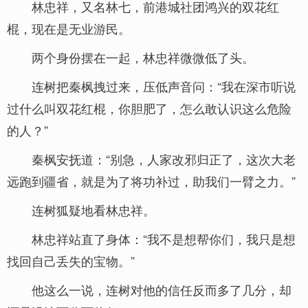
林忠祥，又名林七，前港城社团鸿兴的双花红
棍，现在是无业游民。
两个身份摆在一起，林忠祥微微低了头。
连树把秦枫拽过来，压低声音问：“我在深市听说
过什么叫双花红棍，你胆肥了，怎么敢认识这么危险
的人？”
秦枫安抚道：“别急，人家改邪归正了，这次大老
远跑到疆省，就是为了将功补过，助我们一臂之力。”
连树狐疑地看林忠祥。
林忠祥站直了身体：“我不是想帮你们，我只是想
找回自己丢失的宝物。”
他这么一说，连树对他的信任反而多了几分，却