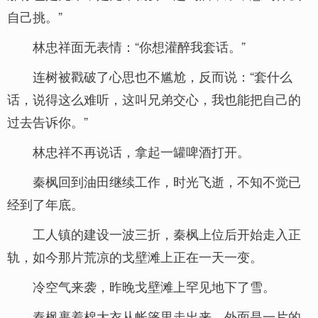
自己挑。”
林忠祥面无表情：“你想灌醉我套话。”
连树被戳破了心思也不尴尬，反而说：“套什么
话，说得这么难听，这叫兄弟交心，我也能把自己的
过去告诉你。”
林忠祥不再说话，拿起一罐啤酒打开。
秦枫回到油田继续工作，时光飞逝，不知不觉已
经到了年底。
工人镇的建设一波三折，秦枫上位后开始走入正
轨，如今那片荒凉的戈壁滩上正在一天一变。
冷空气来袭，昨晚戈壁滩上罕见地下了雪。
秦枫裹着棉大衣从帐篷里走出来，外面是一片的