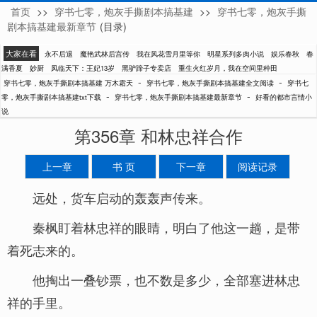
首页
>>
穿书七零，炮灰手撕剧本搞基建
>>
穿书七零，炮灰手撕
万木霜天
剧本搞基建最新章节
(目录)
大家在看
永不后退
魔艳武林后宫传
我在风花雪月里等你
明星系列多肉小说
娱乐春秋
春
满香夏
妙厨
凤临天下：王妃13岁
黑驴蹄子专卖店
重生火红岁月，我在空间里种田
-
-
穿书七零，炮灰手撕剧本搞基建 万木霜天
穿书七零，炮灰手撕剧本搞基建全文阅读
穿书七
-
-
零，炮灰手撕剧本搞基建txt下载
穿书七零，炮灰手撕剧本搞基建最新章节
好看的都市言情小
说
第356章 和林忠祥合作
上一章
书 页
下一章
阅读记录
远处，货车启动的轰轰声传来。
秦枫盯着林忠祥的眼睛，明白了他这一趟，是带
着死志来的。
他掏出一叠钞票，也不数是多少，全部塞进林忠
祥的手里。