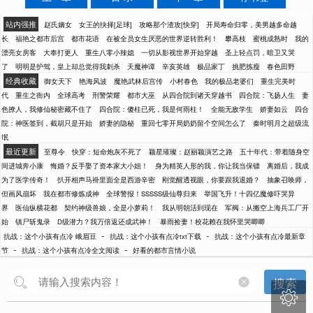
站内强推
赵氏嫡女
女王的抉择[足球]
攻略那个渣攻[快穿]
开局寿命归零，美男越多命越
长
福艳之都市后宫
都市花语
在被全员女生厌恶的世界逆转胜利！
攀高枝
蜜桃成熟时
我的
漂亮女房客
大奉打更人
重生八零小辣媳
一切从影视世界开始穿越
圣上轻点罚，暗卫又哭
了
明明是护驾，皇上却总觉得我刺杀
天魔神谭
辛亥英雄
极品家丁
挑肥拣瘦
春色田野
经典收藏
御女天下
艳海风波
魔艳武林后宫传
小村春色
我的极品老婆们
重生完美时
代
重生之衙内
全球高考
刑警荣耀
都市大巫
从四合院到诸天穿越书
四合院：飞扬人生
妻
色撩人，我修仙秘密藏不住了
四合院：傻柱已死，我是何雨柱！
全能无敌学生
娇妻如云
四合
院：神医签到，截胡只是开始
娇妻的隐秘
重回七零开局奶奶留个空间怎么了
秦时明月之超级流
氓
最近更新
至尊令
快穿：短命炮灰不死了
颖星璀璨：赵丽颖演艺之路
五十年代：带着随身空
间进城奔小康
悔婚？反手娶了资本家大小姐！
身为精英人形的我，你让我当保镖
离婚后，我成
为了医学传奇！
扒开相声马褂里面全是西游辛密
刚觉醒透视眼，你要跟我退婚？
抽象召唤师，
但画风崩坏
我在都市修炼成神
全球警报！SSSSS级仙尊归来
举国飞升！十四亿魔修吓哭异
界
医仙纵横花都
契约神级兽娘，全是小萝莉！
我从明朝活到现在
军阀：从搬空上海兵工厂开
始
镇尸斩鬼录
D级潜力？我万倍返还成武神！
暴雨捡妻！校花赖在我怀里哭唧唧
-
-
抗战：这个小孩有点冷 峨眉豆
抗战：这个小孩有点冷txt下载
抗战：这个小孩有点冷最新章
-
-
节
抗战：这个小孩有点冷全文阅读
好看的都市言情小说
搜索
