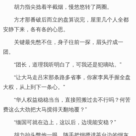
胡力指尖捻着半截烟，慢悠悠转了两圈。
方才那番破后而立的盘算说完，屋里几个人全都
安静下来，各有各的心思。
关键最先憋不住，身子往前一探，眉头拧成一
团。
“团长，道理我听明白了，可我还是犯嘀咕。”
“让大马走吕宋那条路多省事，你家李凤手握全盘
大权，从上到下一条心。”
“华人权益稳稳当当，直接照搬过去不行吗？何苦
费这么大劲把大马搅得天翻地覆？”
“缅国可就在边上，这以后，边境能安稳？”
胡力抬头瞥他一眼，随手把烟摁进茶台边的烟灰