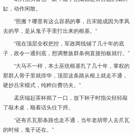
缸，动作闲散。
“照搬？哪里有这么容易的事，吕宋能成因为李凤
去的早，是从鬼子手里打出来的根基。”
“现在顶层全权把控，军政两线铺了几十年的底
子，政令一通到底，想调整族群条例直接拍板就行。”
“大马不一样，本土巫统根基扎了几十年，掌权的
那群人骨子里就排华，顶层这条路从根上就走不通，
硬抄吕宋模式，纯粹白费功夫。”
孟庆端起茶杯抿了一口，放下杯子时指尖轻轻敲
了敲木桌，顺着话头往下捋。
“还有爪瓦那条路也走不通，当年老胡带人去爪瓦
的时候，鬼子还在。”