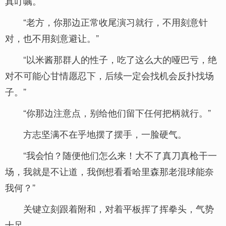
真叮嘱。
“老方，你那边正常收尾演习就行，不用刻意针
对，也不用刻意避让。”
“以米酱那群人的性子，吃了这么大的哑巴亏，绝
对不可能心甘情愿忍下，后续一定会找机会反扑找场
子。”
“你那边注意点，别给他们留下任何把柄就行。”
方志坚满不在乎地摆了摆手，一脸硬气。
“我会怕？随便他们怎么来！大不了真刀真枪干一
场，我就是不让道，我倒想看看哈里森那老混球能奈
我何？”
关键立刻跟着附和，对着平板挥了挥拳头，气势
十足。