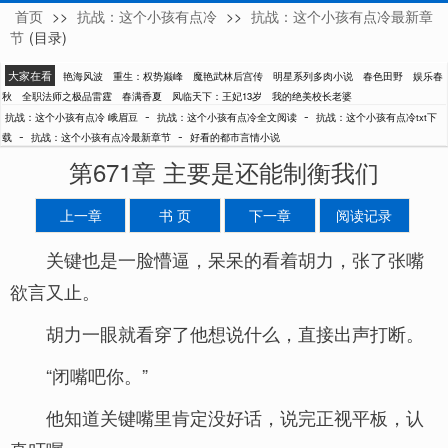
首页
>>
抗战：这个小孩有点冷
>>
抗战：这个小孩有点冷最新章
峨眉豆
节
(目录)
大家在看
艳海风波
重生：权势巅峰
魔艳武林后宫传
明星系列多肉小说
春色田野
娱乐春
秋
全职法师之极品雷霆
春满香夏
凤临天下：王妃13岁
我的绝美校长老婆
-
-
抗战：这个小孩有点冷 峨眉豆
抗战：这个小孩有点冷全文阅读
抗战：这个小孩有点冷txt下
-
-
载
抗战：这个小孩有点冷最新章节
好看的都市言情小说
第671章 主要是还能制衡我们
上一章
书 页
下一章
阅读记录
关键也是一脸懵逼，呆呆的看着胡力，张了张嘴
欲言又止。
胡力一眼就看穿了他想说什么，直接出声打断。
“闭嘴吧你。”
他知道关键嘴里肯定没好话，说完正视平板，认