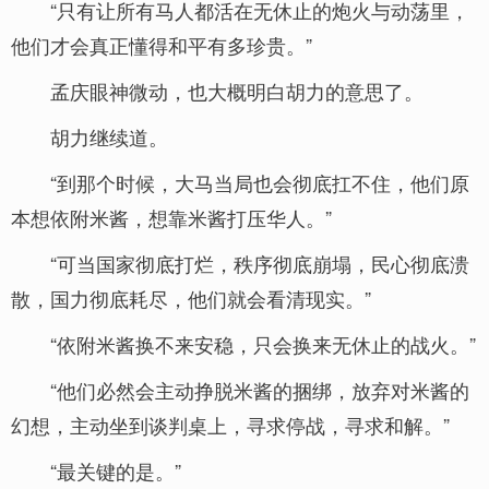
“只有让所有马人都活在无休止的炮火与动荡里，
他们才会真正懂得和平有多珍贵。”
孟庆眼神微动，也大概明白胡力的意思了。
胡力继续道。
“到那个时候，大马当局也会彻底扛不住，他们原
本想依附米酱，想靠米酱打压华人。”
“可当国家彻底打烂，秩序彻底崩塌，民心彻底溃
散，国力彻底耗尽，他们就会看清现实。”
“依附米酱换不来安稳，只会换来无休止的战火。”
“他们必然会主动挣脱米酱的捆绑，放弃对米酱的
幻想，主动坐到谈判桌上，寻求停战，寻求和解。”
“最关键的是。”