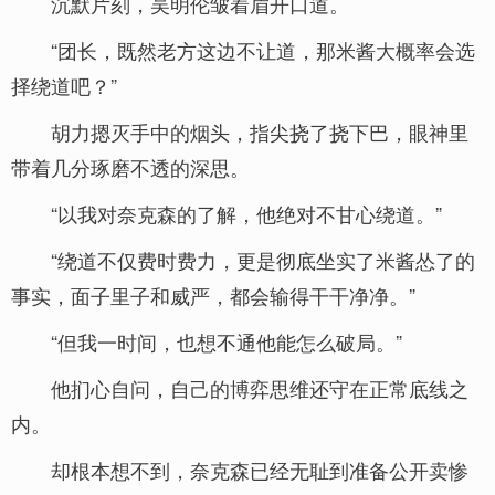
沉默片刻，吴明伦皱着眉开口道。
“团长，既然老方这边不让道，那米酱大概率会选
择绕道吧？”
胡力摁灭手中的烟头，指尖挠了挠下巴，眼神里
带着几分琢磨不透的深思。
“以我对奈克森的了解，他绝对不甘心绕道。”
“绕道不仅费时费力，更是彻底坐实了米酱怂了的
事实，面子里子和威严，都会输得干干净净。”
“但我一时间，也想不通他能怎么破局。”
他扪心自问，自己的博弈思维还守在正常底线之
内。
却根本想不到，奈克森已经无耻到准备公开卖惨