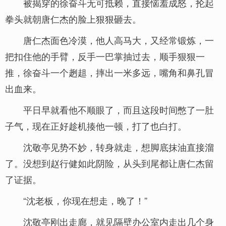
被揭穿的徐奋斗无可抵赖，直接恼羞成怒，抡起
拳头就朝唐仁杰的脸上狠狠砸去。
唐仁杰面色冷漠，他人高马大，又经常锻炼，一
把扣住他的手臂，反手一巴掌抽过去，顺手狠狠一
推，徐奋斗一个趔趄，摔出一米多远，嘴角和鼻孔冒
出血来。
平日早就看他不顺眼了，而且这段时间憋了一肚
子气，现在正好趁机揍他一顿，打了也白打。
沈敬亭见势不妙，转身就走，想脚底抹油直接溜
了。没想到赵行健如此阴险，从头到尾都让唐仁杰留
了证据。
“沈老板，你现在想走，晚了！”
沈敬亭刚出走廊，就见隔壁办公室内走出几个身