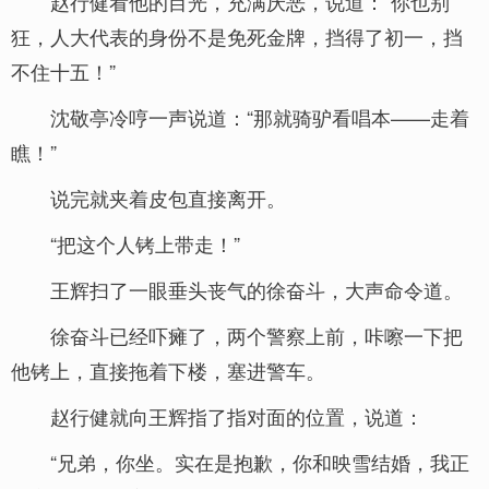
赵行健看他的目光，充满厌恶，说道：“你也别
狂，人大代表的身份不是免死金牌，挡得了初一，挡
不住十五！”
沈敬亭冷哼一声说道：“那就骑驴看唱本——走着
瞧！”
说完就夹着皮包直接离开。
“把这个人铐上带走！”
王辉扫了一眼垂头丧气的徐奋斗，大声命令道。
徐奋斗已经吓瘫了，两个警察上前，咔嚓一下把
他铐上，直接拖着下楼，塞进警车。
赵行健就向王辉指了指对面的位置，说道：
“兄弟，你坐。实在是抱歉，你和映雪结婚，我正