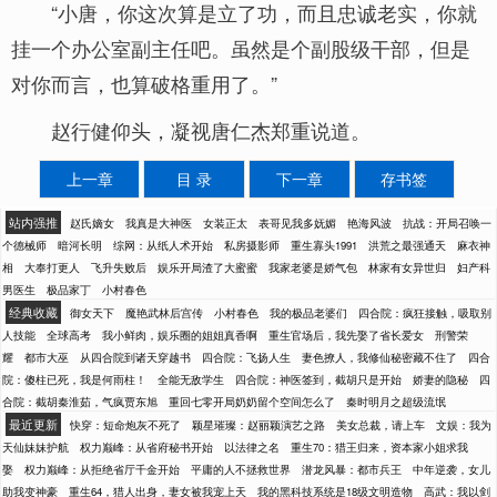
“小唐，你这次算是立了功，而且忠诚老实，你就
挂一个办公室副主任吧。虽然是个副股级干部，但是
对你而言，也算破格重用了。”
赵行健仰头，凝视唐仁杰郑重说道。
上一章
目 录
下一章
存书签
站内强推
赵氏嫡女
我真是大神医
女装正太
表哥见我多妩媚
艳海风波
抗战：开局召唤一
个德械师
暗河长明
综网：从纸人术开始
私房摄影师
重生寡头1991
洪荒之最强通天
麻衣神
相
大奉打更人
飞升失败后
娱乐开局渣了大蜜蜜
我家老婆是娇气包
林家有女异世归
妇产科
男医生
极品家丁
小村春色
经典收藏
御女天下
魔艳武林后宫传
小村春色
我的极品老婆们
四合院：疯狂接触，吸取别
人技能
全球高考
我小鲜肉，娱乐圈的姐姐真香啊
重生官场后，我先娶了省长爱女
刑警荣
耀
都市大巫
从四合院到诸天穿越书
四合院：飞扬人生
妻色撩人，我修仙秘密藏不住了
四合
院：傻柱已死，我是何雨柱！
全能无敌学生
四合院：神医签到，截胡只是开始
娇妻的隐秘
四
合院：截胡秦淮茹，气疯贾东旭
重回七零开局奶奶留个空间怎么了
秦时明月之超级流氓
最近更新
快穿：短命炮灰不死了
颖星璀璨：赵丽颖演艺之路
美女总裁，请上车
文娱：我为
天仙妹妹护航
权力巅峰：从省府秘书开始
以法律之名
重生70：猎王归来，资本家小姐求我
娶
权力巅峰：从拒绝省厅千金开始
平庸的人不拯救世界
潜龙风暴：都市兵王
中年逆袭，女儿
助我变神豪
重生64，猎人出身，妻女被我宠上天
我的黑科技系统是18级文明造物
高武：我以剑