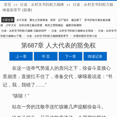
首页
>>
仕途：从村支书到权力巅峰
>>
仕途：从村支书到权力巅
沉默的回声
峰最新章节
(目录)
大家在看
永不后退
重生之官路商途
权宦
赶尸道长
极品家丁
穿书后每天都在被迫撒
娇
少年大宝
全职法师之极品雷霆
精灵之黑暗崛起
偏要你独属我
-
-
仕途：从村支书到权力巅峰 沉默的回声
仕途：从村支书到权力巅峰全文阅读
仕途：从村支书
-
-
到权力巅峰txt下载
仕途：从村支书到权力巅峰最新章节
好看的都市言情小说
第687章 人大代表的豁免权
上一章
书 页
下一章
阅读记录
在这一连串气势逼人的质问之下，徐奋斗直接心
里崩溃，直接扛不住了，准备交代，哆嗦着说道：“书
记，我，我错了……”
“咳咳！”
站在一旁的沈敬亭连忙咳嗽几声提醒徐奋斗。