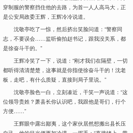
穿制服的警察挡住他的去路，为首一人人高马大，正
是公安局政委王辉，王辉冷冷说道。
沈敬亭吃了一惊，然后挤出笑脸问道：“警察同
志，不要误会……监听偷拍赵书记，跟我没关系，都
是徐奋斗干的。”
王辉冷笑了一下，说道：“刚才我们在隔壁，一切
都听得清清楚楚，这事就是你指使徐奋斗干的！沈老
板，走吧，有什么质疑，直接到局子里说。”
沈敬亭脸色一白，立刻凑近，干笑一声说道：“这
位领导贵姓？萧县长你认识吧，我跟他是哥们，行个
方便……”
王辉眼中露出鄙夷，这个家伙居然想搬出县长压
自己，他的目光便更加冷漠，一挥手：“直接铐上，带