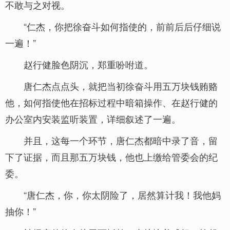
不敢与之对视。
“仁杰，你把徐奋斗如何指使的，前前后后仔细说
一遍！”
赵行健脸色阴沉，郑重吩咐道。
唐仁杰点点头，就把当初徐奋斗用五万块钱贿赂
他，如何指使他在招标过程中暗箱操作、在赵行健的
办公室内安装监听装置，详细叙述了一遍。
并且，这每一个环节，唐仁杰都暗中录了音，留
下了证据，而且那五万块钱，他也上缴给管委会的纪
委。
“唐仁杰，你，你太阴险了，居然算计我！我他妈
抽你！”