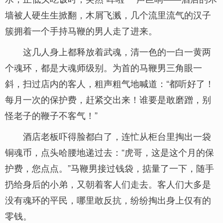
墙被人硬生生掀翻，木屑飞溅，几个流里流气的汉子
簇拥着一个手持马鞭的男人走了进来。
这几人身上都释放着武魂，清一色的一白一黄两
个魂环，都是大魂师级别。为首的马鞭男三角眼一
斜，扫过店内的客人，粗声粗气地喊道：“都听好了！
每月一次的保护费，赶紧交出来！谁要是敢磨蹭，别
怪老子的鞭子不客气！”
酒店老板吓得脸都白了，连忙从柜台里掏出一袋
铜魂币，点头哈腰地递过去：“虎哥，这是这个月的保
护费，您点点。”马鞭男接过钱袋，掂量了一下，随手
扔给身后的小弟，又朝着客人们走去。客人们大多是
没有魂环的平民，哪里敢反抗，纷纷掏出身上仅有的
零钱。