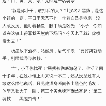
起：白、黄、黄、紫！竟然是一名魂宗！
“就是你小子，敢打我的人？”壮汉名叫黑熊，是这
小镇的一霸，平日里无恶不作，仗着自己是魂宗，没
人敢反抗。他盯着杨星，眼中满是凶光，“小子，你知
道在这镇上得罪我黑熊的下场吗？今天老子就让你横
着出去！”
杨星放下酒杯，站起身，语气平淡：“要打架就动
手，别跟我哔哔赖赖。”
“艹，小子你找死！”黑熊被彻底激怒了。他活了四
十多年，在这小镇上向来说一不二，还从没见过有人
敢这么跟他说话。只见他浑身瞬间长出黑色的毛发，
体型又壮大了一圈，第三个黄色魂环骤然亮起：“第三
魂技——黑熊拍击！”