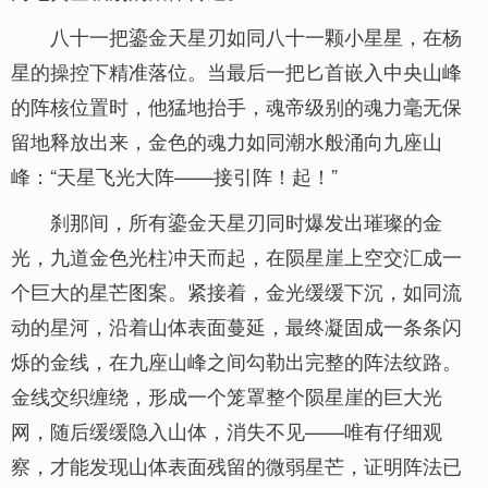
八十一把鎏金天星刃如同八十一颗小星星，在杨
星的操控下精准落位。当最后一把匕首嵌入中央山峰
的阵核位置时，他猛地抬手，魂帝级别的魂力毫无保
留地释放出来，金色的魂力如同潮水般涌向九座山
峰：“天星飞光大阵——接引阵！起！”
刹那间，所有鎏金天星刃同时爆发出璀璨的金
光，九道金色光柱冲天而起，在陨星崖上空交汇成一
个巨大的星芒图案。紧接着，金光缓缓下沉，如同流
动的星河，沿着山体表面蔓延，最终凝固成一条条闪
烁的金线，在九座山峰之间勾勒出完整的阵法纹路。
金线交织缠绕，形成一个笼罩整个陨星崖的巨大光
网，随后缓缓隐入山体，消失不见——唯有仔细观
察，才能发现山体表面残留的微弱星芒，证明阵法已