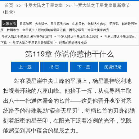
首页
>>
斗罗大陆之千星龙皇
>>
斗罗大陆之千星龙皇最新章节
爱写作的瓦尔特
(目录)
大家在看
首席御医
乡春满艳
重生寡头1991
山村美色
敛财人生[综].
子夜鸮
都市最强神
医
校园春色
全民领主：我的领地能无限进化
团宠小暖宝：全国大佬争着宠
-
-
斗罗大陆之千星龙皇 爱写作的瓦尔特
斗罗大陆之千星龙皇全文阅读
斗罗大陆之千星龙皇txt
-
-
下载
斗罗大陆之千星龙皇最新章节
好看的网游动漫小说
第119章 你说你惹他干什么
上一章
书 页
下一章
阅读记录
站在陨星崖中央山峰的平顶上，杨星眼神锐利地
扫视着环绕的八座山峰。他抬手一挥，从魂导器中取
出八十一把通体鎏金的匕首——这是他晋升魂帝时系
统给予的特殊奖励“鎏金天星刃”，每柄匕首的刃身都镌
刻着细密的星芒印，在阳光下泛着冷冽的光泽，隐隐
能感受到其中蕴含的星辰之力。