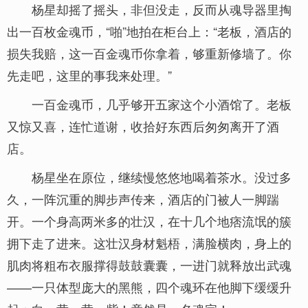
杨星却摇了摇头，非但没走，反而从魂导器里掏
出一百枚金魂币，“啪”地拍在柜台上：“老板，酒店的
损失我赔，这一百金魂币你拿着，够重新修墙了。你
先走吧，这里的事我来处理。”
一百金魂币，几乎够开五家这个小酒馆了。老板
又惊又喜，连忙道谢，收拾好东西后匆匆离开了酒
店。
杨星坐在原位，继续慢悠悠地喝着茶水。没过多
久，一阵沉重的脚步声传来，酒店的门被人一脚踹
开。一个身高两米多的壮汉，在十几个地痞流氓的簇
拥下走了进来。这壮汉身材魁梧，满脸横肉，身上的
肌肉将粗布衣服撑得鼓鼓囊囊，一进门就释放出武魂
——一只体型庞大的黑熊，四个魂环在他脚下缓缓升