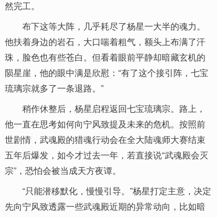
然完工。
布下这等大阵，几乎耗尽了杨星一大半的魂力。
他扶着身边的岩石，大口喘着粗气，额头上布满了汗
珠，脸色也有些苍白。但看着眼前平静却暗藏玄机的
陨星崖，他的眼中满是欣慰：“有了这个接引阵，七宝
琉璃宗就多了一条退路。”
稍作休整后，杨星启程返回七宝琉璃宗。路上，
他一直在思考如何向宁风致提及未来的危机。按照前
世剧情，武魂殿的猎魂行动会在全大陆魂师大赛结束
五年后爆发，如今才过去一年，若直接说“武魂殿会灭
宗”，恐怕会被当成天方夜谭。
“只能潜移默化，慢慢引导。”杨星打定主意，决定
先向宁风致透露一些武魂殿近期的异常动向，比如暗