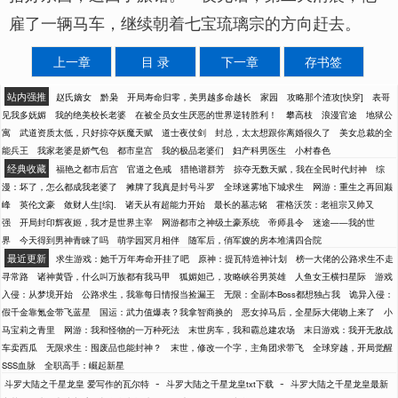
雇了一辆马车，继续朝着七宝琉璃宗的方向赶去。
上一章
目 录
下一章
存书签
站内强推
赵氏嫡女
黔枭
开局寿命归零，美男越多命越长
家园
攻略那个渣攻[快穿]
表哥
见我多妩媚
我的绝美校长老婆
在被全员女生厌恶的世界逆转胜利！
攀高枝
浪漫官途
地狱公
寓
武道资质太低，只好掠夺妖魔天赋
道士夜仗剑
封总，太太想跟你离婚很久了
美女总裁的全
能兵王
我家老婆是娇气包
都市皇宫
我的极品老婆们
妇产科男医生
小村春色
经典收藏
福艳之都市后宫
官道之色戒
猎艳谱群芳
掠夺无数天赋，我在全民时代封神
综
漫：坏了，怎么都成我老婆了
摊牌了我真是封号斗罗
全球迷雾地下城求生
网游：重生之再回巅
峰
英伦文豪
敛财人生[综].
诸天从有超能力开始
最长的墓志铭
霍格沃茨：老祖宗又帅又
强
开局封印辉夜姬，我才是世界主宰
网游都市之神级土豪系统
帝师县令
迷途——我的世
界
今天得到男神青睐了吗
萌学园冥月相伴
随军后，俏军嫂的房本堆满四合院
最近更新
求生游戏：她千万年寿命开挂了吧
原神：提瓦特造神计划
榜一大佬的公路求生不走
寻常路
诸神黄昏，什么叫万族都有我马甲
狐媚妲己，攻略峡谷男英雄
人鱼女王横扫星际
游戏
入侵：从梦境开始
公路求生，我靠每日情报当捡漏王
无限：全副本Boss都想独占我
诡异入侵：
假千金靠氪金带飞蓝星
国运：武力值爆表？我拿智商换的
恶女掉马后，全星际大佬吻上来了
小
马宝莉之青里
网游：我和怪物的一万种死法
末世房车，我和霸总建农场
末日游戏：我开无敌战
车卖西瓜
无限求生：囤废品也能封神？
末世，修改一个字，主角团求带飞
全球穿越，开局觉醒
SSS血脉
全职高手：崛起新星
-
-
斗罗大陆之千星龙皇 爱写作的瓦尔特
斗罗大陆之千星龙皇txt下载
斗罗大陆之千星龙皇最新