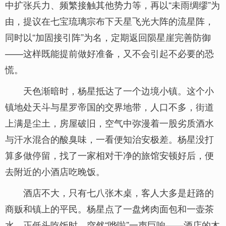
中扩张兵力、频繁接触其他势力等，再以“未雨绸缪”为
由，提议在七宝琉璃宗布下天星飞光大阵的流星阵，
同时以“加固接引阵”为名，定期返回陨星崖完善防御
——这样既能提前做好准备，又不会引起不必要的恐
慌。
天色渐暗时，杨星抵达了一个边境小镇。这个小
镇地处天斗与星罗帝国的交界地带，人口不多，街道
上满是尘土，房屋破旧，空气中弥漫着一股劣质酒水
与汗水混合的酸臭味，一看便知治安极差。杨星没打
算多做停留，找了一家相对干净的旅馆安顿好后，便
去附近的小酒店吃晚饭。
酒店不大，只有七八张木桌，客人大多是赶路的
商贩和镇上的平民。杨星点了一盘烤肉面包和一壶茶
水，正低头吃饭时，突然“哗啦”一声巨响——酒店的木