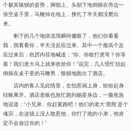
个极其狼狈的姿势，脚朝上、头朝下地倒插在旁边一
张空桌子里，马鞭掉在地上，挣扎了半天都没爬出
来。
剩下的几个地痞流氓瞬间傻眼了，他们你看看
我，我看看你，半天没反应过来。其中一个瘦高个反
应过来后，色厉内荏地喊道：“你、你敢打虎哥？你等
着！我们老大马上就来收拾你！”说完，几人慌忙抬起
倒插在桌子里的马鞭男，狼狈地跑出了酒店。
店内的客人见此情景，生怕惹祸上身，纷纷起身
结账离开。酒店老板也急忙跑到杨星身边，一脸焦急
地说道：“小兄弟，你赶紧跑吧！他们的老大‘黑熊’是个
魂宗，在这镇上没人敢惹他，你打了他的小弟，他肯
定不会放过你的！”