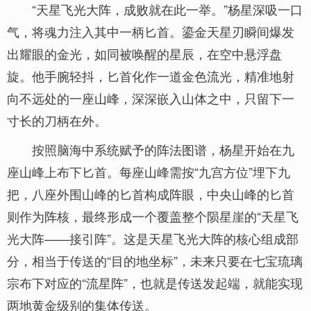
“天星飞光大阵，成败就在此一举。”杨星深吸一口
气，将魂力注入其中一柄匕首。鎏金天星刃瞬间爆发
出耀眼的金光，如同被唤醒的星辰，在空中悬浮盘
旋。他手腕轻抖，匕首化作一道金色流光，精准地射
向不远处的一座山峰，深深嵌入山体之中，只留下一
寸长的刀柄在外。
按照脑海中系统赋予的阵法图谱，杨星开始在九
座山峰上布下匕首。每座山峰需按“九宫方位”埋下九
把，八座外围山峰的匕首构成阵眼，中央山峰的匕首
则作为阵核，最终形成一个覆盖整个陨星崖的“天星飞
光大阵——接引阵”。这是天星飞光大阵的核心组成部
分，相当于传送的“目的地坐标”，未来只要在七宝琉璃
宗布下对应的“流星阵”，也就是传送发起端，就能实现
两地黄金级别的集体传送。