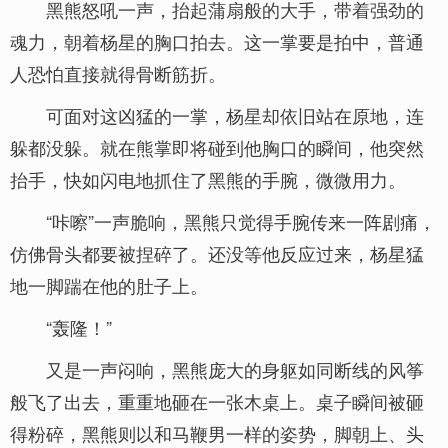
黑熊怒吼一声，抬起蒲扇般的大手，带着强劲的
魂力，朝着杨星的胸口拍去。这一掌要是拍中，普通
人恐怕直接就得骨断筋折。
可面对这凶猛的一掌，杨星却依旧站在原地，连
躲都没躲。就在熊掌即将碰到他胸口的瞬间，他突然
抬手，快如闪电地抓住了黑熊的手腕，微微用力。
“咔嚓”一声脆响，黑熊只觉得手腕传来一阵剧痛，
仿佛骨头都要被捏碎了。还没等他反应过来，杨星猛
地一脚踹在他的肚子上。
“轰隆！”
又是一声闷响，黑熊庞大的身躯如同断线的风筝
般飞了出去，重重地砸在一张木桌上。桌子瞬间被砸
得粉碎，黑熊则以和马鞭男一样的姿势，脚朝上、头