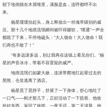
朝下地倒插在木屑堆里，满脸是血，连哼都哼不出
来。
杨星缓缓抬起头，身上释放出一丝魂帝级别的威
压。那十几个地痞流氓瞬间被吓得腿软，“噗通”一声全
都跪了下来，不停地磕头：“大人饶命！大人饶命！我
们再也不敢了！”
“有多远滚多远，别让我再在这镇上看见你们。”杨
星的声音冰冷，带着不容置疑的威严。
地痞流氓们如蒙大赦，连滚带爬地扛起晕过去的
黑熊，仓皇逃离了酒店。
杨星晃了晃脖子，舒展了一下身体，舒心地吐了
一口气——刚才那几下，正好活动了一下筋骨。他收
拾好东西，返回了旅馆。一夜无话，第二天清晨，他