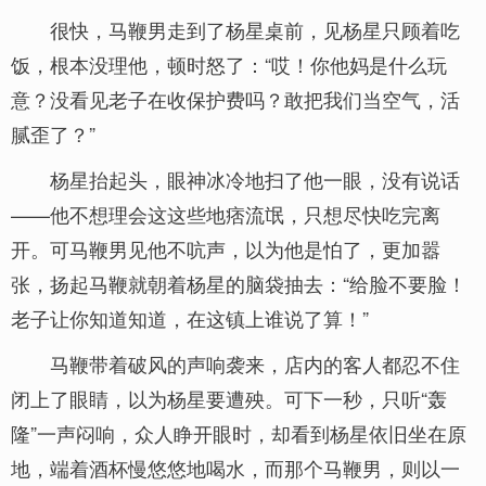
很快，马鞭男走到了杨星桌前，见杨星只顾着吃
饭，根本没理他，顿时怒了：“哎！你他妈是什么玩
意？没看见老子在收保护费吗？敢把我们当空气，活
腻歪了？”
杨星抬起头，眼神冰冷地扫了他一眼，没有说话
——他不想理会这这些地痞流氓，只想尽快吃完离
开。可马鞭男见他不吭声，以为他是怕了，更加嚣
张，扬起马鞭就朝着杨星的脑袋抽去：“给脸不要脸！
老子让你知道知道，在这镇上谁说了算！”
马鞭带着破风的声响袭来，店内的客人都忍不住
闭上了眼睛，以为杨星要遭殃。可下一秒，只听“轰
隆”一声闷响，众人睁开眼时，却看到杨星依旧坐在原
地，端着酒杯慢悠悠地喝水，而那个马鞭男，则以一