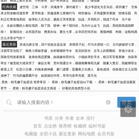
老妈
网游之奥术至高
小村春色
妇产科男医生
挑肥拣瘦
广陵仙家
经典收藏
虚空塔
三体
斗罗：武魂鱼竿，垂钓诸天！
真少爷进化为玄鸟后，联邦傻了
空条
承太郎攻略综漫世界
星穹铁道：穿越成希儿青梅竹马
绝世修仙：开局凝聚杏黄旗
惊悚乐园
亮
剑之红警基地系统
挺孕肚入宫为后，摄政王哭求恩宠
抗战：开局民兵，我成了司令
当个俗
人
全娱乐圈的人都在塌房，除了我
斩神：神？我问你，鸟为什么会飞
抗战：系统助我成就辉
煌！
影视综合：从民国开始
携美向仙
重生七零，从夺回空间开始
透视神眼
柯南：这瓶纯酒
怎么水里水气的？
最近更新
穿成当家主母，四个幼崽全是反派
呆萌世子妃：竹马夫君咬一口
古代娇娘穿七零，
冷面军官沦陷了
御兽小师妹穿越，全村猪猪听号令
皇后的容光
左耳上的那颗痣
穿成小农女，
我靠空间发家致富
老弟你再恋爱脑，姐就嫁你死对头
小猫妖孕肚寻夫，糙汉军官夜夜吻
伪装乖
乖女？被贵校大佬亲哭了
缘起古蜀
荒年我通古今，顿顿饱餐馋死仇家
随爹入赘后，我被继母全
家宠上天
社恐小主播，钓疯各路神豪
豪门虐爱：恶魔夜少太撩人
暮色成溺
伪装领主女儿后我
成神了
竹马的偏爱藏不住
妹崽疯狂作死，哥哥勾皇帝兜底
渡天光
-
-
星铁：粉毛傻子如是说 笔零零后
星铁：粉毛傻子如是说txt下载
星铁：粉毛傻子如是说最新
-
-
章节
星铁：粉毛傻子如是说全文阅读
好看的其他类型小说
搜索

书库
分类
作者
全本
排行
首页
点击榜
推荐榜
收藏榜
临时书架
电脑版
全部小说
最近更新
网站地图
会员书架