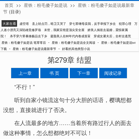
首页
>>
星铁：粉毛傻子如是说
>>
星铁：粉毛傻子如是说最新章
笔零零后
节
(目录)
大家在看
虚空塔
圣上轻点罚，暗卫又哭了
穿七零继母卖我，反手举报下乡去
犯罪心理
万
人迷小漂亮又深陷雄竞修罗场
末世，我家宾馆是顶尖安全屋
娇美人揣崽去逼婚，震惊家属
院！
杀手穿六零暴揍极品去下乡
凝脂美人在80年代内卷成首富
穿成女屠夫后，全村去逃荒
-
-
星铁：粉毛傻子如是说 笔零零后
星铁：粉毛傻子如是说全文阅读
星铁：粉毛傻子如是说txt
-
-
下载
星铁：粉毛傻子如是说最新章节
好看的其他类型小说
第279章 结盟
上一章
书 页
下一章
阅读记录
“不行！”
听到自家小镜流这句十分大胆的话语，樱璃想都
没想，直接就进行了否决。
在人流最多的地方……当着所有路过行人的面去
做这种事情，怎么想都绝对不可以！