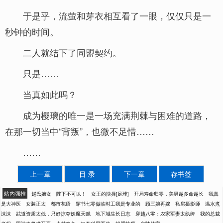
于是乎，流萤和芽衣相互看了一眼，仅仅只是一
秒钟的时间。
二人就结下了同盟契约。
只是……
当真如此吗？
成为樱璃的唯一是一场充满荆棘与困难的道路，
在那一切当中“背叛”，也微不足惜……
……
上一章
目 录
下一章
存书签
站内强推
赵氏嫡女
陛下不可以！
女王的抉择[足球]
开局寿命归零，美男越多命越长
我真
是大神医
女装正太
都市花语
穿书七零做临时工我是专业的
顾三娘再嫁
私房摄影师
温水煮
沫沫
武道资质太低，只好掠夺妖魔天赋
地下城生长日志
穿越八零：农家军妻太纨绔
我的总裁