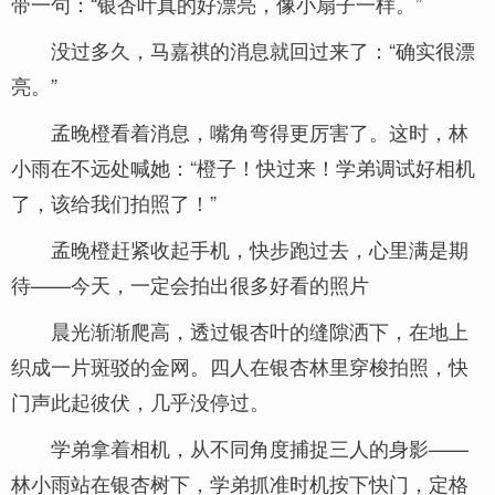
带一句：“银杏叶真的好漂亮，像小扇子一样。”
没过多久，马嘉祺的消息就回过来了：“确实很漂
亮。”
孟晚橙看着消息，嘴角弯得更厉害了。这时，林
小雨在不远处喊她：“橙子！快过来！学弟调试好相机
了，该给我们拍照了！”
孟晚橙赶紧收起手机，快步跑过去，心里满是期
待——今天，一定会拍出很多好看的照片
晨光渐渐爬高，透过银杏叶的缝隙洒下，在地上
织成一片斑驳的金网。四人在银杏林里穿梭拍照，快
门声此起彼伏，几乎没停过。
学弟拿着相机，从不同角度捕捉三人的身影——
林小雨站在银杏树下，学弟抓准时机按下快门，定格