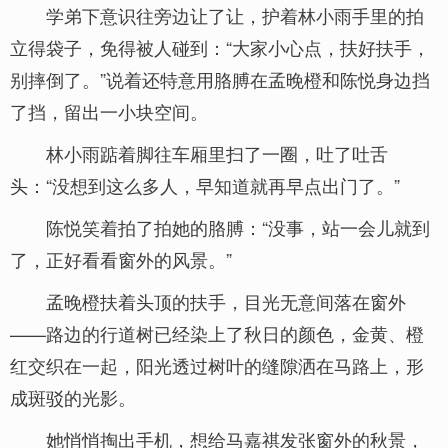
学弟下意识往旁边让了让，护着林小雨手里的拍
立得袋子，免得被人碰到：“大家小心点，扶好扶手，
别摔倒了。”说着还特意用胳膊在孟晚橙和陈悦身边挡
了挡，留出一小块空间。
林小雨踮着脚往车厢里扫了一圈，吐了吐舌
头：“没想到这么多人，早知道就再早点出门了。”
陈悦笑着拍了拍她的胳膊：“没事，站一会儿就到
了，正好看看窗外的风景。”
孟晚橙扶着头顶的扶手，目光无意间落在窗外
——路边的行道树已经染上了秋日的颜色，金黄、橙
红交织在一起，阳光透过树叶的缝隙洒在马路上，形
成斑驳的光影。
她悄悄掏出手机，想给马嘉祺发张窗外的秋景，