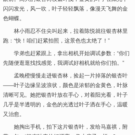
闪闪发光，风一吹，叶子轻轻飘落，像漫天飞舞的金
色蝴蝶。
林小雨忍不住尖叫起来，拉着陈悦就往银杏林里
跑：“快！咱们赶紧拍照，这景色也太绝了！”
学弟也赶紧跟上，拿出相机开始调试参数：“你们
先随便逛逛找找感觉，我调试好相机就给你们拍。”
孟晚橙慢慢走进银杏林，捡起一片掉落的银杏叶
——叶子边缘呈波浪状，颜色是浓郁的金黄色，叶脉
清晰可见。她把银杏叶放在手心，对着阳光看，叶子
几乎是半透明的，金色的光透过叶子洒在手心，温暖
又治愈。
她掏出手机，拍下这片银杏叶，发给马嘉祺，附