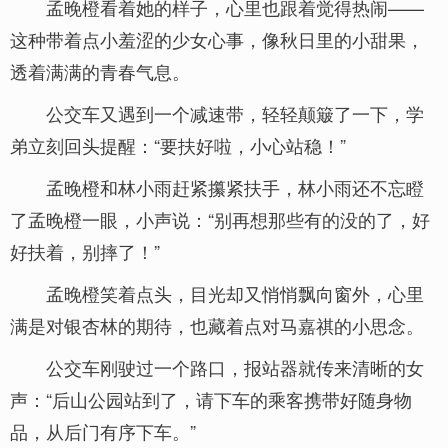
孟晚橙看着她的样子，心里也跟着觉得热闹——
这种带着点小羞涩的少女心事，像秋日里的小甜果，
透着满满的青春气息。
公交车又遇到一个减速带，轻轻颠簸了一下，学
弟立刻回头提醒：“要扶好啦，小心站稳！”
孟晚橙和林小雨赶紧攥紧扶手，林小雨还不忘瞪
了孟晚橙一眼，小声说：“别再想那些有的没的了，好
好扶着，别摔了！”
孟晚橙笑着点头，目光却又悄悄飘向窗外，心里
满是对银杏林的期待，也藏着点对马嘉祺的小思念。
公交车刚驶过一个路口，报站器就传来清晰的女
声：“后山公园站到了，请下车的乘客携带好随身物
品，从后门有序下车。”