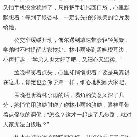
又怕手机没拿稳掉了，只好把手机揣回口袋，心里默
默想着：等到了银杏林，一定要先拍张最美的照片发
给她。
公交车缓缓开动，偶尔遇到减速带会轻轻颠簸，
学弟时不时提醒大家扶好。林小雨凑到孟晚橙耳边，
小声打趣：“学弟人也太好了吧，又细心又温柔。”
孟晚橙笑着点头，心里却悄悄想着：要是马嘉祺
在这儿，肯定也会像学弟一样，细心地照顾大家吧。
孟晚橙听着林小雨的话，嘴角的笑意又深了几
分，她悄悄用胳膊肘碰了碰林小雨的胳膊，眼神里带
着点促狭的调侃：“怎么？这才一起走了几步路，就对
人家无法自拔啦？”
林小雨被说得脸颊瞬间泛红，赶紧伸手掐了掐她