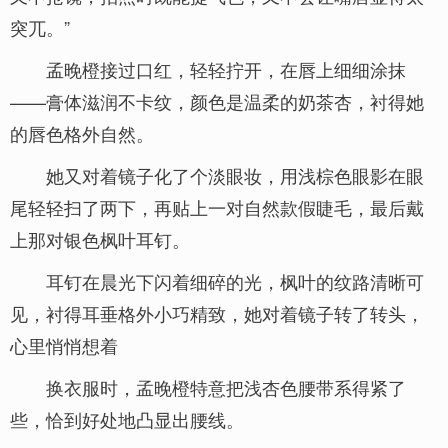
突兀。”
孟晚橙接过口红，轻轻拧开，在唇上细细涂抹
——膏体滋润不卡纹，颜色是温柔的奶茶杏，衬得她
的唇色格外自然。
她又对着镜子化了个淡眼妆，用浅棕色眼影在眼
尾轻轻扫了两下，再贴上一对自然款假睫毛，最后戴
上那对银色枫叶耳钉。
耳钉在晨光下闪着细碎的光，枫叶的纹路清晰可
见，衬得耳垂格外小巧精致，她对着镜子转了转头，
心里悄悄想着
换衣服时，孟晚橙特意把浅杏色腰带系得紧了
些，恰到好处地凸显出腰线。