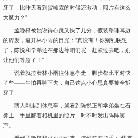
牙了，比昨天看到贺峻霖的时候还激动，照片有这么
大魔力？”
孟晚橙被她说得心跳又快了几分，假装整理耳边
的碎发，避开林小雨的目光：“真没有！你别乱联想
了，陈悦和学弟还在那边等咱们呢，赶紧过去吧，别
让他们等急了！”
说着就拉着林小雨往休息亭走，脚步都比平时快
了些——生怕再聊下去，自己这点小心思真要被全拆
穿了。
两人刚走到休息亭，就看到陈悦正和学弟坐在石
凳上，手里翻着相机里的照片，时不时发出阵阵笑
声。
看到孟晚橙和林小雨过来，陈悦笑着招手：“快来