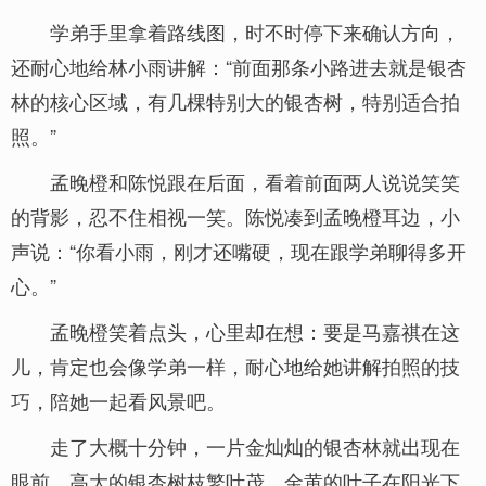
学弟手里拿着路线图，时不时停下来确认方向，
还耐心地给林小雨讲解：“前面那条小路进去就是银杏
林的核心区域，有几棵特别大的银杏树，特别适合拍
照。”
孟晚橙和陈悦跟在后面，看着前面两人说说笑笑
的背影，忍不住相视一笑。陈悦凑到孟晚橙耳边，小
声说：“你看小雨，刚才还嘴硬，现在跟学弟聊得多开
心。”
孟晚橙笑着点头，心里却在想：要是马嘉祺在这
儿，肯定也会像学弟一样，耐心地给她讲解拍照的技
巧，陪她一起看风景吧。
走了大概十分钟，一片金灿灿的银杏林就出现在
眼前。高大的银杏树枝繁叶茂，金黄的叶子在阳光下