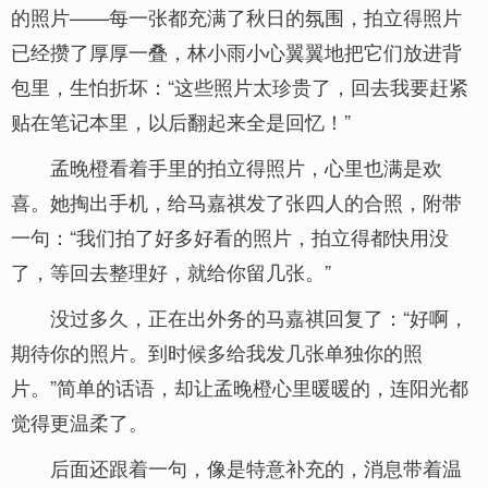
的照片——每一张都充满了秋日的氛围，拍立得照片
已经攒了厚厚一叠，林小雨小心翼翼地把它们放进背
包里，生怕折坏：“这些照片太珍贵了，回去我要赶紧
贴在笔记本里，以后翻起来全是回忆！”
孟晚橙看着手里的拍立得照片，心里也满是欢
喜。她掏出手机，给马嘉祺发了张四人的合照，附带
一句：“我们拍了好多好看的照片，拍立得都快用没
了，等回去整理好，就给你留几张。”
没过多久，正在出外务的马嘉祺回复了：“好啊，
期待你的照片。到时候多给我发几张单独你的照
片。”简单的话语，却让孟晚橙心里暖暖的，连阳光都
觉得更温柔了。
后面还跟着一句，像是特意补充的，消息带着温