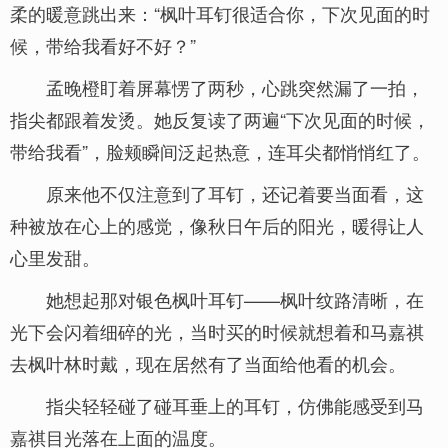
柔的暖意跳出来：“枫叶耳钉很适合你，下次见面的时
候，带给我看好不好？”
孟晚橙盯着屏幕愣了两秒，心跳突然漏了一拍，
指尖都跟着发烫。她反复读了两遍“下次见面的时候，
带给我看”，脸颊瞬间泛起热意，连耳尖都悄悄红了。
原来他不仅注意到了耳钉，还记着要当面看，这
种被放在心上的感觉，像秋日午后的阳光，暖得让人
心里发甜。
她想起那对银色枫叶耳钉——枫叶纹路清晰，在
光下会闪着细碎的光，当时买的时候就想着和马嘉祺
去枫叶林时戴，现在居然有了当面给他看的机会。
指尖轻轻碰了碰耳垂上的耳钉，仿佛能感受到马
嘉祺目光落在上面的温度。