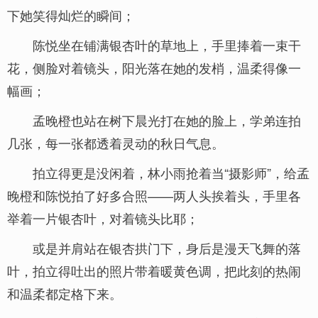
下她笑得灿烂的瞬间；
陈悦坐在铺满银杏叶的草地上，手里捧着一束干
花，侧脸对着镜头，阳光落在她的发梢，温柔得像一
幅画；
孟晚橙也站在树下晨光打在她的脸上，学弟连拍
几张，每一张都透着灵动的秋日气息。
拍立得更是没闲着，林小雨抢着当“摄影师”，给孟
晚橙和陈悦拍了好多合照——两人头挨着头，手里各
举着一片银杏叶，对着镜头比耶；
或是并肩站在银杏拱门下，身后是漫天飞舞的落
叶，拍立得吐出的照片带着暖黄色调，把此刻的热闹
和温柔都定格下来。