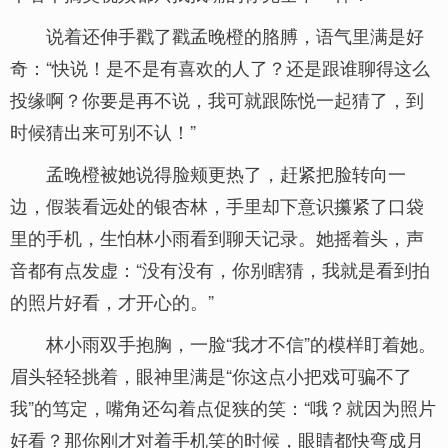
说着还伸手戳了戳孟晚橙的胳膊，语气里满是好
奇：“快说！是不是有喜欢的人了？还是跟谁聊得这么
投缘啊？你要是再不说，我可就跟陈悦一起猜了，到
时候猜出来可别不认！”
孟晚橙被她说得脸颊更热了，赶紧把脸转向一
边，假装看远处的银杏林，手里却下意识攥紧了口袋
里的手机，生怕林小雨看到聊天记录。她摇着头，声
音都有点发虚：“没有没有，你别瞎猜，我就是看到拍
的照片好看，才开心的。”
林小雨双手抱胸，一脸“我才不信”的模样盯着她。
眉头轻轻挑着，眼神里满是“你这点小把戏可骗不了
我”的笃定，嘴角还勾着点促狭的笑：“哦？就因为照片
好看？那你刚才对着手机笑的时候，眼睛都快弯成月