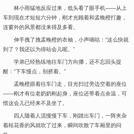
林小雨猛地反应过来，低头看了眼手机——从上
车到现在才短短六分钟，刚才光顾着和孟晚橙打趣，
连窗外的风景都没来得及多看。
伸手拽了拽孟晚橙的衣袖，小声嘀咕：“这么快就
到了？我还以为得站会儿呢。”
学弟已经熟练地往车门方向挪，还不忘回头提
醒：“下车慢点，别挤着。”
孟晚橙跟着往车门走，目光扫过旁边空着的座位
——刚才有位老奶奶刚起身，座位还带着点余温，可
惜这会儿已经来不及坐了。
四人随着人流慢慢下车，刚踏出车门，一阵夹杂
着桂花香的风就吹了过来，瞬间吹散了车厢里的闷