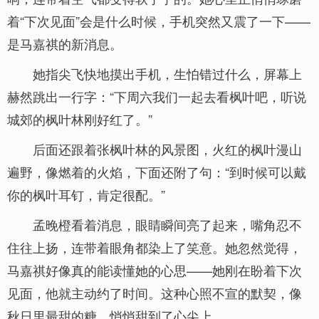
着“下次见面”会是什么时候，手机突然又震了一下——
是马嘉祺的新消息。
她指尖飞快地摸出手机，生怕错过什么，屏幕上
赫然跳出一行字：“下周六我们一起去看枫叶吧，听说
城郊的枫叶林刚好红了。”
后面还跟着张枫叶林的风景图，火红的枫叶漫山
遍野，像燃着的火焰，下面还附了句：“到时候可以戴
你的枫叶耳钉，肯定很配。”
孟晚橙看着消息，眼睛瞬间亮了起来，嘴角忍不
住往上扬，连带着眼角都染上了笑意。她忽然觉得，
马嘉祺好像真的能读懂她的心思——她刚在盼着下次
见面，他就主动约了时间。这种心照不宣的默契，像
秋日里最甜的糖，悄悄甜到了心尖上。