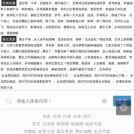
经典收藏
虚空塔
斗罗：武魂鱼竿，垂钓诸天！
空条承太郎攻略综漫世界
星穹铁道：穿越成
希儿青梅竹马
绝世修仙：开局凝聚杏黄旗
亮剑之红警基地系统
诡异世界：变成妹子对抗诡
异
挺孕肚入宫为后，摄政王哭求恩宠
穿书，捡到一只大反派
抗战：开局民兵，我成了司令
当
个俗人
全娱乐圈的人都在塌房，除了我
原神：统御诸海之神
斩神：神？我问你，鸟为什么会
飞
我在抗日卖军火
影视综合：从民国开始
携美向仙
惊蛰无人生还
重生七零，从夺回空间开
始
透视神眼
最近更新
重生千禧，从八岁开始摆摊
皇后的容光
御兽：无法进化？我会兜底
左耳上的那颗
痣
七零小娇妻带着萌娃去随军
寻亲者
夜夜入怀，清冷师尊为她神魂颠倒
七零大院来了个绝色
大美人
京圈大佬的恶毒初恋，重生了
华夏无神？满级大佬回归召唤诸神
误入诡道山海，我靠收
录神兽无敌
重生之学霸修炼计划
仙尊每天都在骂我不成器
八零凝脂美人，婴语满级成团宠
带
兽世众人回现代，开动物园爆火
侯府忘恩负义？权臣撑腰，我虐渣
人在秦国，基建，搞钱两手
抓
穿成京圈权贵男主的恶毒前女友
娇娇进错房，退婚不嫁世子他急了
宝岛有信
-
-
从追星到相恋：我与TNT的浪漫 喜欢箫笛的艾小天
从追星到相恋：我与TNT的浪漫txt下载
从
-
-
追星到相恋：我与TNT的浪漫最新章节
从追星到相恋：我与TNT的浪漫全文阅读
好看的其他
类型小说
搜索

书库
分类
作者
全本
排行
首页
点击榜
推荐榜
收藏榜
临时书架
电脑版
全部小说
最近更新
网站地图
会员书架