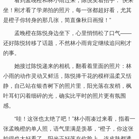
坐！刚才看了学弟拍的照片，每一张都超好看，尤其
是橙子你转身的那几张，简直像秋日画报！”
孟晚橙在陈悦身边坐下，心里悄悄松了口气——
还好陈悦转移了话题，不然林小雨肯定继续追问刚才
的事。
她接过陈悦递来的相机，翻看着里面的照片：林
小雨的动作灵动又鲜活，陈悦捧干花的模样温柔又恬
静，自己站在银杏树下的照片里，阳光落在发梢，枫
叶耳钉闪着细碎的光，确实比平时的照片更有氛围
感。
“哇！这张也太绝了吧！”林小雨凑过来看，指着一
张孟晚橙的单人照，语气里满是羡慕，“橙子，你这张
拍得也太好看了，阳光正好落在你脸上，连皮肤都透