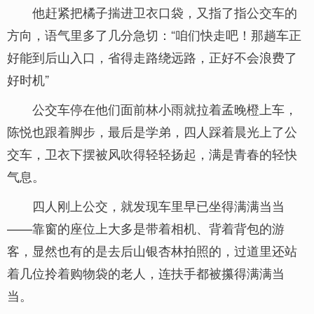
他赶紧把橘子揣进卫衣口袋，又指了指公交车的
方向，语气里多了几分急切：“咱们快走吧！那趟车正
好能到后山入口，省得走路绕远路，正好不会浪费了
好时机”
公交车停在他们面前林小雨就拉着孟晚橙上车，
陈悦也跟着脚步，最后是学弟，四人踩着晨光上了公
交车，卫衣下摆被风吹得轻轻扬起，满是青春的轻快
气息。
四人刚上公交，就发现车里早已坐得满满当当
——靠窗的座位上大多是带着相机、背着背包的游
客，显然也有的是去后山银杏林拍照的，过道里还站
着几位拎着购物袋的老人，连扶手都被攥得满满当
当。