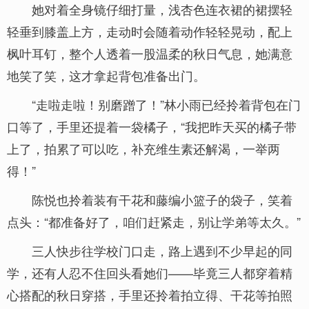
她对着全身镜仔细打量，浅杏色连衣裙的裙摆轻
轻垂到膝盖上方，走动时会随着动作轻轻晃动，配上
枫叶耳钉，整个人透着一股温柔的秋日气息，她满意
地笑了笑，这才拿起背包准备出门。
“走啦走啦！别磨蹭了！”林小雨已经拎着背包在门
口等了，手里还提着一袋橘子，“我把昨天买的橘子带
上了，拍累了可以吃，补充维生素还解渴，一举两
得！”
陈悦也拎着装有干花和藤编小篮子的袋子，笑着
点头：“都准备好了，咱们赶紧走，别让学弟等太久。”
三人快步往学校门口走，路上遇到不少早起的同
学，还有人忍不住回头看她们——毕竟三人都穿着精
心搭配的秋日穿搭，手里还拎着拍立得、干花等拍照