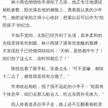
林小雨也悄悄给学弟拍了几张，他正专注地调试
相机参数，阳光落在他的侧脸上，透着股认真的少年
气，她把这张拍立得小心收好，想着以后可以作为“拍
照搭子”的纪念。
不知不觉间，太阳已经升到了头顶，原本柔和的
光线变得有些刺眼。林小雨揉了揉有些发酸的胳膊，
才发现肚子已经饿得咕咕叫：“天呐，居然都中午了！
咱们拍了这么久，连时间都忘了！”
陈悦也看了眼手机，笑着点头：“可不是嘛，都快
十二点了，难怪我觉得有点饿了。”
学弟收起相机，指了指不远处的小亭子：“前面有
个休息亭，咱们去那儿歇会儿，吃点东西补充体力。”
四人拎着道具往亭子走，路上还不忘翻看相机里