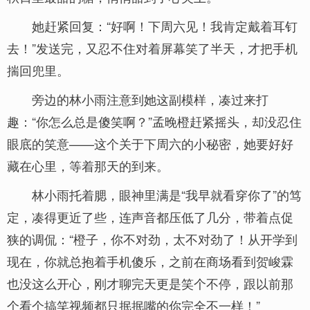
她赶紧回复：“好啊！下周六见！我肯定戴着耳钉
去！”发送完，又忍不住对着屏幕笑了半天，才把手机
揣回兜里。
旁边的林小雨注意到她这副模样，凑过来打
趣：“你怎么总是傻笑啊？”孟晚橙赶紧摇头，却没忍住
眼底的笑意——这个关于下周六的小秘密，她要好好
藏在心里，等着那天的到来。
林小雨托着腮，眼神里满是“我早就看穿你了”的笃
定，凑得更近了些，连声音都压低了几分，带着点促
狭的调侃：“橙子，你不对劲，太不对劲了！从开学到
现在，你就总抱着手机傻乐，之前在商场看到贺峻霖
也没这么开心，刚才聊完天更是笑个不停，跟以前那
个看个搞笑视频都只抿抿嘴的你完全不一样！”