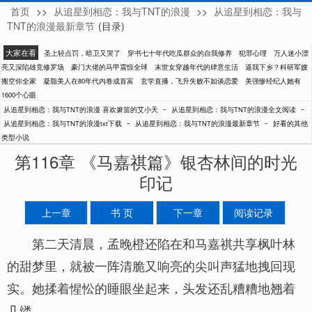
首页
>>
从追星到相恋：我与TNT的浪漫
>>
从追星到相恋：我与
喜欢箫笛的艾小天
TNT的浪漫最新章节
(目录)
大家在看
圣上轻点罚，暗卫又哭了
穿书七十年代吃瓜群众的自我修养
犯罪心理
万人迷小漂
亮又深陷雄竞修罗场
豪门大佬的马甲震惊全球
末世女穿越年代的肆意生活
逼我下乡？科研军嫂
搬空你全家
凝脂美人在80年代内卷成首富
玄学直播，飞升失败不如谈恋爱
美强惨经纪人她有
1600个心眼
-
-
从追星到相恋：我与TNT的浪漫 喜欢箫笛的艾小天
从追星到相恋：我与TNT的浪漫全文阅读
-
-
从追星到相恋：我与TNT的浪漫txt下载
从追星到相恋：我与TNT的浪漫最新章节
好看的其他
类型小说
第116章 《马嘉祺篇》银杏林间的时光
印记
上一章
书 页
下一章
阅读记录
第二天清晨，孟晚橙还陷在和马嘉祺共享枫叶林
的甜梦里，就被一阵清脆又响亮的尖叫声猛地拽回现
实。她揉着惺忪的睡眼坐起来，头发还乱糟糟地翘着
几缕