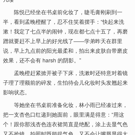
陈悦已经坐在书桌前化妆了，睫毛膏刚刷到一
半，看到孟晚橙醒了，忍不住笑着摆手：“快起来洗
漱！我定了七点半的闹钟，现在都七点十五了，再磨
蹭就要赶不上早上的好光线了——学弟昨天在群里
说，早上九点前的阳光最柔和，拍出来皮肤自带磨皮
效果，还不会有 harsh 的阴影。”
孟晚橙赶紧掀开被子下床，洗漱时还特意对着镜
子理了理额前的碎发，生怕待会儿化妆时头发翘起来
影响状态。
等她坐在书桌前准备化妆，林小雨已经凑过来，
把一支杏色口红递到她面前，眼里满是得意：“用这
个！跟你那浅杏色连衣裙简直是绝配，涂上去显气色
又不抢镜，拍照时既能提气色，又不会让嘴唇显得太