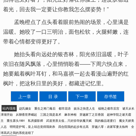
着光，回去我一定要让你教我怎么摆姿势！”
孟晚橙点了点头看着眼前热闹的场景，心里满是
温暖。她咬了一口三明治，面包松软，火腿鲜嫩，连
带着心情都变得更好了。
她抬头看向远处的银杏林，阳光依旧温暖，叶子
依旧在随风飘落，心里悄悄盼着——下周六快点来，
她要戴着枫叶耳钉，和马嘉祺一起去看漫山遍野的红
枫叶，把这秋日里的美好，都藏进记忆里。
上一章
目 录
下一章
存书签
站内强推
赵氏嫡女
重生之将门毒后
都市花语
娱乐之快意人生
福艳之都市后宫
诸天从长
津湖开始
从聊斋世界崛起
三国之我是袁术
麻衣神相
穿越家丁之百香国
超神学院之诸天霸
主
重生寡头1991
私房摄影师
武道资质太低，只好掠夺妖魔天赋
我的极品老婆们
魔女天娇美
人志
明明是护驾，皇上却总觉得我刺杀
四合院我的起步有点高
穿越八零：农家军妻太纨绔
全
球高武之我的系统送错了