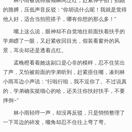
的胳膊，压低声音反驳：“你胡说什么呢！我就是觉得
他人好，适合当拍照搭子，哪有你想的那么多！”
嘴上这么说，眼神却不自觉地往前面扶着扶手的
学弟瞟了一眼，又赶紧收回目光，假装看窗外的风
景，耳尖却还是透着点红。
孟晚橙看着她这副口是心非的模样，忍不住笑出
了声，又怕被前面的学弟听到，赶紧捂住嘴，凑到林
小雨耳边小声说：“行啦行啦，我不逗你了。不过说真
的，学弟确实挺细心的哈，还关注你扶好扶手，不要
摔倒~”
林小雨轻哼一声，却没再反驳，只是悄悄整理了
一下耳边的碎发，嘴角却忍不住往上弯了弯。