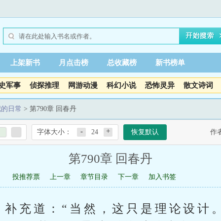
上架新书
月点击榜
总收藏榜
新书榜单
史军事
侦探推理
网游动漫
科幻小说
恐怖灵异
散文诗词
妃的日常
> 第790章 回春丹
-
+
字体大小：
24
恢复默认
作
第790章 回春丹
投推荐票
上一章
章节目录
下一章
加入书签
，补充道：“当然，这只是理论设计