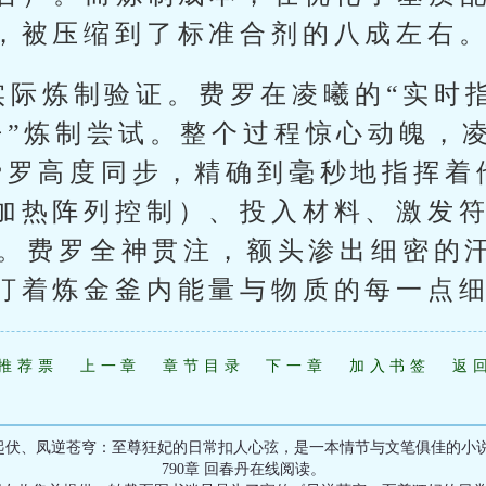
，被压缩到了标准合剂的八成左右
实际炼制验证。费罗在凌曦的“实时
丹”炼制尝试。整个过程惊心动魄，
费罗高度同步，精确到毫秒地指挥着
加热阵列控制）、投入材料、激发
合”。费罗全神贯注，额头渗出细密的
盯着炼金釜内能量与物质的每一点
推荐票
上一章
章节目录
下一章
加入书签
返
起伏、凤逆苍穹：至尊狂妃的日常扣人心弦，是一本情节与文笔俱佳的小说
790章 回春丹在线阅读。