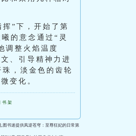
。
指挥”下，开始了第
凌曦的意念通过“灵
他调整火焰温度
符文、引导精神力进
汗珠，淡金色的齿轮
细微变化。
回书架
,图书迷提供凤逆苍穹：至尊狂妃的日常第