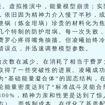
饭。虚拟推演中，能量模型崩溃；实
，依旧因为精神力介入慢了半秒，
整锅（炼金坩埚）珍贵的材料化为
几个特制的防护坩埚。每一次失败
费罗心疼得嘴角抽搐。但凌曦始终
错误点，并迅速调整模型参数。
的次数在减少。在消耗了相当于费罗
取得了一些突破性的进展。凌曦成功
为“基础能量凝合体”的固态结构，
论能量密度达到了“标准战斗灵能合剂
300%，精神力亲和性更是达到了惊
左右）。而炼制成本，在优化了基质