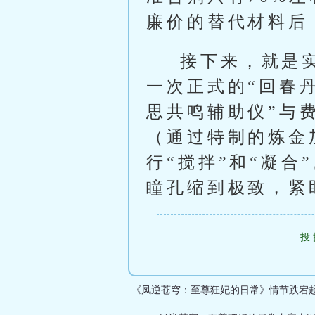
廉价的替代材料后
接下来，就是
一次正式的“回春
思共鸣辅助仪”与
（通过特制的炼金
行“搅拌”和“凝
瞳孔缩到极致，紧
投
《凤逆苍穹：至尊狂妃的日常》情节跌宕