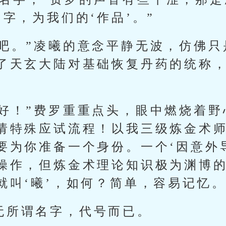
字，为我们的‘作品’。”
’吧。”凌曦的意念平静无波，仿佛
了天玄大陆对基础恢复丹药的统称
…好！”费罗重重点头，眼中燃烧着野
请特殊应试流程！以我三级炼金术
要为你准备一个身份。一个‘因意外
操作，但炼金术理论知识极为渊博的
就叫‘曦’，如何？简单，容易记忆。
无所谓名字，代号而已。