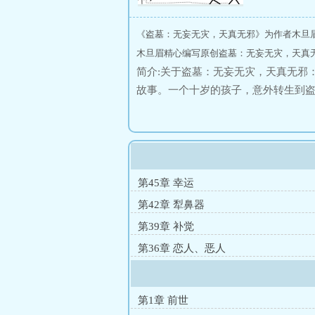
《盗墓：无妄无灾，天真无邪》为作者木旦
木旦眉精心编写原创盗墓：无妄无灾，天真
简介:关于盗墓：无妄无灾，天真无邪
故事。一个十岁的孩子，意外转生到盗
的世界中沉浮不定，在这里他将会收
介废，会尽量不ooc的，至于双男主
望他们是正常恋爱，而不是强按牛头喝水（
有“亲兄弟情”。）
第45章 幸运
第42章 犁鼻器
第39章 补觉
第36章 恋人、恶人
第1章 前世