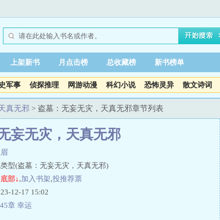
上架新书
月点击榜
总收藏榜
新书榜单
史军事
侦探推理
网游动漫
科幻小说
恐怖灵异
散文诗词
天真无邪
> 盗墓：无妄无灾，天真无邪章节列表
无妄无灾，天真无邪
旦眉
类型(盗墓：无妄无灾，天真无邪)
底部↓
,
加入书架
,
投推荐票
12-17 15:02
45章 幸运