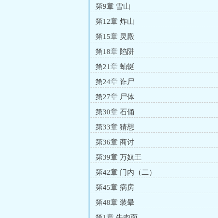
第9章 雪山
第12章 炸山
第15章 灵殿
第18章 陷阱
第21章 蚰蜒
第24章 诈尸
第27章 尸体
第30章 石俑
第33章 猜想
第36章 商讨
第39章 万奴王
第42章 门内（二）
第45章 病房
第48章 装晕
第1章 牛肉面