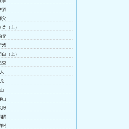
往事
解酒
师父
 鱼袭（上）
拍卖
听戏
 坦白（上）
追查
熟人
石龙
雪山
炸山
灵殿
陷阱
蚰蜒