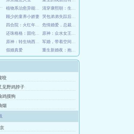
植物系治愈异能师在星际
清穿康熙朝：生子后她一心咸鱼
顾少的童养小娇妻
哭包弟弟失踪后，太子殿下疯了！
四合院：火红年代享受生活
危情婚爱，总裁宠妻如命
还珠格格：固伦和敬公主
原神：众水女王的归来
原神：转生纳西妲的姐姐重掌须弥
军婚，带着空间七零养包子
假婚真爱
重生新婚夜：抱紧糙汉老公不撒手
被咬
 又见野鸡脖子
 偷鸡摸狗
抽烟
载
北京