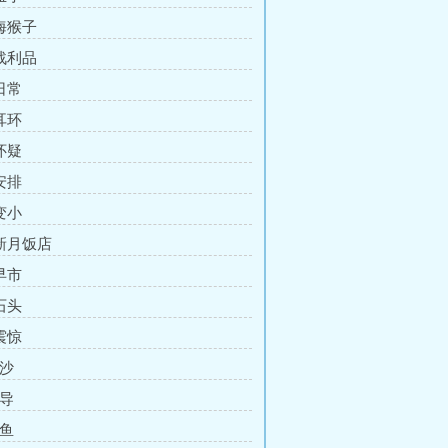
 海猴子
 战利品
日常
耳环
怀疑
安排
变小
 新月饭店
早市
石头
震惊
长沙
向导
铜鱼