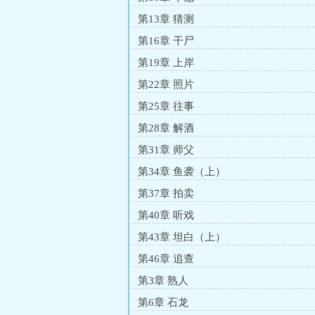
第13章 猜测
第16章 干尸
第19章 上岸
第22章 照片
第25章 往事
第28章 解酒
第31章 师父
第34章 鱼袭（上）
第37章 拍卖
第40章 听戏
第43章 坦白（上）
第46章 追查
第3章 熟人
第6章 石龙