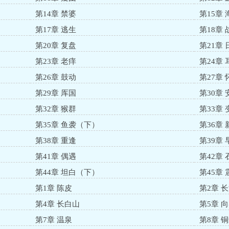
第14章 禁婆
第15章
第17章 逃生
第18章
第20章 复盘
第21章 
第23章 老痒
第24章 
第26章 鼓动
第27章 
第29章 厍国
第30章 
第32章 猴群
第33章 
第35章 鱼袭（下）
第36章
第38章 重逢
第39章 
第41章 偶遇
第42章 
第44章 坦白（下）
第45章 
第1章 陈皮
第2章 
第4章 长白山
第5章 
第7章 温泉
第8章 