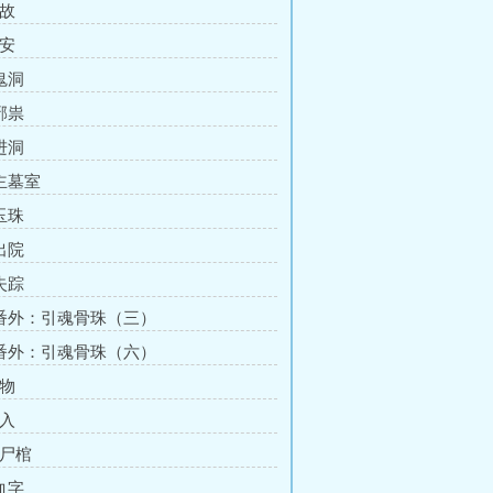
变故
不安
鬼洞
邪祟
进洞
 主墓室
玉珠
出院
失踪
 番外：引魂骨珠（三）
 番外：引魂骨珠（六）
怪物
进入
养尸棺
血字