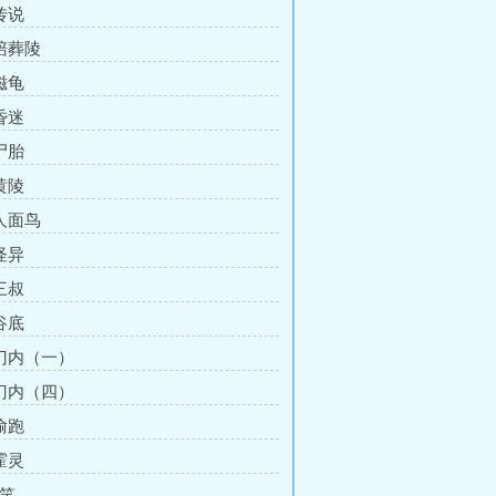
传说
 陪葬陵
磁龟
昏迷
尸胎
黄陵
 人面鸟
怪异
三叔
谷底
 门内（一）
 门内（四）
偷跑
霍灵
玩笑