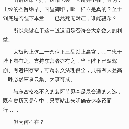
正经的圣旨绢帛、国玺御印，哪一样不是真的？至于
到底是否陛下本意……已然死无对证，谁能驳斥？
所以关键在于这一道遗诏是否符合大多数人的利
益。
太极殿上这二十余位正三品以上高官，其中忠于
陛下者有之、支持东宫者亦有之，当下陛下已然驾
崩、有遗诏存留，可谓名义法理俱全，只需有人登高
一呼必然应者云集、大事可成。
与东宫格格不入的裴怀节原本是最合适的人选，
既有资历又是侍中，只要站出来明确表达奉诏而
行……
但为何不在？