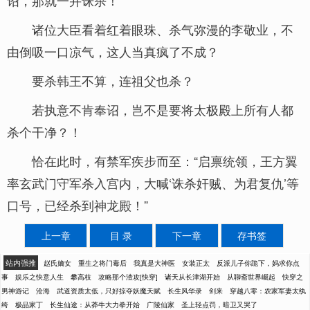
诏，那就一并诛杀！”
诸位大臣看着红着眼珠、杀气弥漫的李敬业，不
由倒吸一口凉气，这人当真疯了不成？
要杀韩王不算，连祖父也杀？
若执意不肯奉诏，岂不是要将太极殿上所有人都
杀个干净？！
恰在此时，有禁军疾步而至：“启禀统领，王方翼
率玄武门守军杀入宫内，大喊‘诛杀奸贼、为君复仇’等
口号，已经杀到神龙殿！”
上一章
目 录
下一章
存书签
站内强推
赵氏嫡女
重生之将门毒后
我真是大神医
女装正太
反派儿子你跪下，妈求你点
事
娱乐之快意人生
攀高枝
攻略那个渣攻[快穿]
诸天从长津湖开始
从聊斋世界崛起
快穿之
男神游记
沧海
武道资质太低，只好掠夺妖魔天赋
长生风华录
剑来
穿越八零：农家军妻太纨
绔
极品家丁
长生仙途：从莽牛大力拳开始
广陵仙家
圣上轻点罚，暗卫又哭了