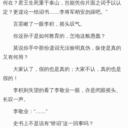
何在？君王生死重于泰山，岂能凭你片面之词予以认
定？更遑论一纸诏书……李将军稍安勿躁吧。”
言罢瞅了一眼李积，摇头叹气。
你这孙子是如何教育的，怎地这般愚蠢？
莫说你手中那份遗诏无法验明真伪，纵使是真的
又有何用？
大家认了，假的也是真的；大家不认，真的也是
假的！
李积则失望的看了李敬业一眼，亦是闭眼摇头、
长叹一声。
李敬业：“……”
史书上不是说有“矫诏”这一回事吗？