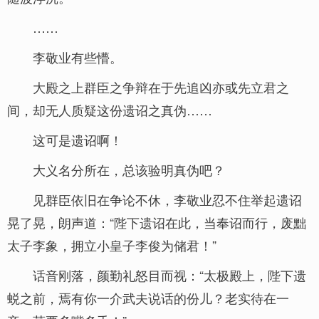
……
李敬业有些懵。
大殿之上群臣之争辩在于先追凶亦或先立君之
间，却无人质疑这份遗诏之真伪……
这可是遗诏啊！
大义名分所在，总该验明真伪吧？
见群臣依旧在争论不休，李敬业忍不住举起遗诏
晃了晃，朗声道：“陛下遗诏在此，当奉诏而行，废黜
太子李象，拥立小皇子李俊为储君！”
话音刚落，颜勤礼怒目而视：“太极殿上，陛下遗
蜕之前，焉有你一介武夫说话的份儿？老实待在一