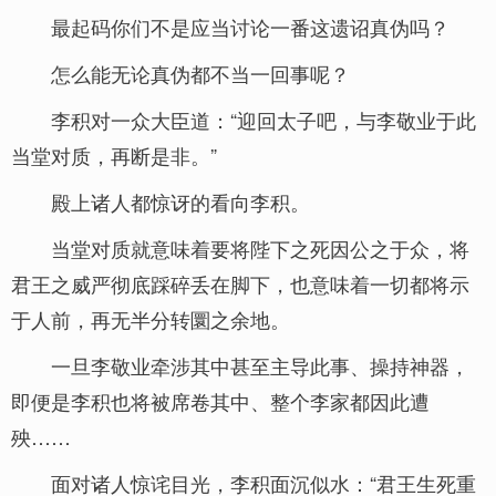
最起码你们不是应当讨论一番这遗诏真伪吗？
怎么能无论真伪都不当一回事呢？
李积对一众大臣道：“迎回太子吧，与李敬业于此
当堂对质，再断是非。”
殿上诸人都惊讶的看向李积。
当堂对质就意味着要将陛下之死因公之于众，将
君王之威严彻底踩碎丢在脚下，也意味着一切都将示
于人前，再无半分转圜之余地。
一旦李敬业牵涉其中甚至主导此事、操持神器，
即便是李积也将被席卷其中、整个李家都因此遭
殃……
面对诸人惊诧目光，李积面沉似水：“君王生死重