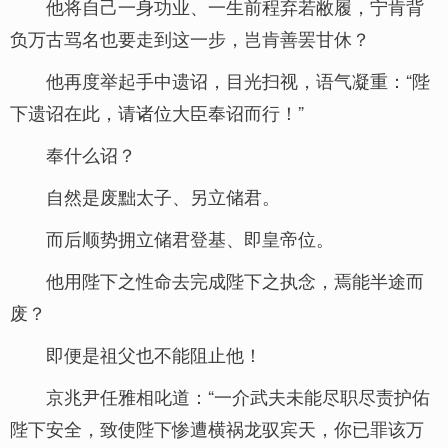
他将自己一身功业、一生前程弃若敝履，宁肯背
负万古骂名也要走到这一步，岂肯善罢甘休？
他再度举起手中遗诏，目光扫视，语气凝重：“陛
下遗诏在此，请诸位大臣奉诏而行！”
奉什么诏？
自然是废黜太子、另立储君。
而后顺势拥立储君登基、即皇帝位。
他用陛下之性命去完成陛下之执念，焉能半途而
废？
即便是祖父也不能阻止他！
京兆尹任雅相叱道：“一介武夫未能尽职尽责护佑
陛下安全，致使陛下惨遭横祸龙驭宾天，你已罪该万