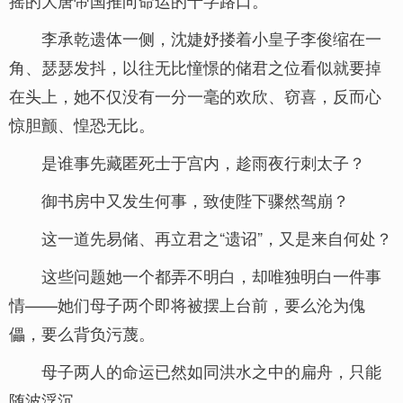
摇的大唐帝国推向命运的十字路口。
李承乾遗体一侧，沈婕妤搂着小皇子李俊缩在一
角、瑟瑟发抖，以往无比憧憬的储君之位看似就要掉
在头上，她不仅没有一分一毫的欢欣、窃喜，反而心
惊胆颤、惶恐无比。
是谁事先藏匿死士于宫内，趁雨夜行刺太子？
御书房中又发生何事，致使陛下骤然驾崩？
这一道先易储、再立君之“遗诏”，又是来自何处？
这些问题她一个都弄不明白，却唯独明白一件事
情——她们母子两个即将被摆上台前，要么沦为傀
儡，要么背负污蔑。
母子两人的命运已然如同洪水之中的扁舟，只能
随波浮沉。