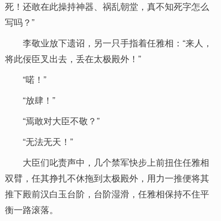
死！还敢在此操持神器、祸乱朝堂，真不知死字怎么
写吗？”
李敬业放下遗诏，另一只手指着任雅相：“来人，
将此佞臣叉出去，丢在太极殿外！”
“喏！”
“放肆！”
“焉敢对大臣不敬？”
“无法无天！”
大臣们叱责声中，几个禁军快步上前扭住任雅相
双臂，任其挣扎不休拖到太极殿外，用力一推便将其
推下殿前汉白玉台阶，台阶湿滑，任雅相保持不住平
衡一路滚落。