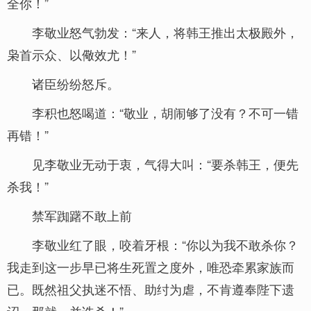
全你！”
李敬业怒气勃发：“来人，将韩王推出太极殿外，
枭首示众、以儆效尤！”
诸臣纷纷怒斥。
李积也怒喝道：“敬业，胡闹够了没有？不可一错
再错！”
见李敬业无动于衷，气得大叫：“要杀韩王，便先
杀我！”
禁军踟躇不敢上前
李敬业红了眼，咬着牙根：“你以为我不敢杀你？
我走到这一步早已将生死置之度外，唯恐牵累家族而
已。既然祖父执迷不悟、助纣为虐，不肯遵奉陛下遗