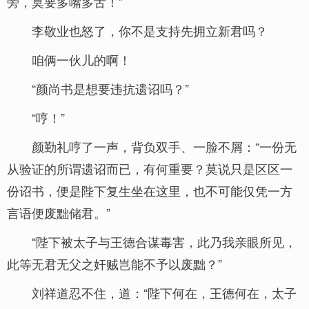
旁，莫要多嘴多舌！”
李敬业也怒了，你不是支持先拥立新君吗？
咱俩一伙儿的啊！
“颜尚书是想要违抗遗诏吗？”
“哼！”
颜勤礼哼了一声，背负双手、一脸不屑：“一份无
从验证的所谓遗诏而已，有何重要？莫说只是区区一
份诏书，便是陛下复生坐在这里，也不可能仅凭一方
言语便废黜储君。”
“陛下被太子与王德合谋毒害，此乃我亲眼所见，
此等无君无父之奸贼岂能不予以废黜？”
刘祥道忍不住，道：“陛下何在，王德何在，太子