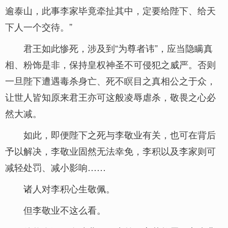
逾泰山，此事李家毕竟牵扯其中，定要给陛下、给天
下人一个交待。”
君王如此惨死，涉及到“为尊者讳”，应当隐瞒真
相、粉饰是非，保持皇权神圣不可侵犯之威严。否则
一旦陛下遭遇毒杀身亡、死不瞑目之真相公之于众，
让世人皆知原来君王亦可这般凌辱虐杀，敬畏之心必
然大减。
如此，即便陛下之死与李敬业有关，也可在背后
予以解决，李敬业固然无法幸免，李积以及李家则可
减轻处罚、减小影响……
诸人对李积心生敬佩。
但李敬业不这么看。