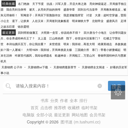
经典收藏
名门艳旅
天下节度
抗战：川军入晋，开启大将之路
亮剑神级返还，开局接手独立
团
我在亮剑当倒爷
诸天，从亮剑开始的倒爷
盛唐华章
回到古代当皇帝
开局教朱棣造反，被
朱元璋偷听！
军阀皇子：开局买下双胞胎侍女
我是潜艇指挥官
讨逆
大唐：超时空穿越，晋阳
小公主
退下，让朕来
人在汉末：开局签到龙象般若
明末钢铁大亨
北朝帝业
盛唐风月
足球
之娱乐巨星
锦衣霸明
最近更新
回到明初做藩王
大明第一贪官，你说咱杀不得？
回大唐当个小地主
让你带问题女
兵，你全养成特种兵王了？
太上遥
江山绝色榜
陛下，你管这叫没落寒门？
红楼之宁荣在
世
本诗仙拥兵百万，你让我自重？
末世猎皇
明末：我崇祯，再造大明
靖康英雄志
杀敌换媳
妇？我一人屠城！
大明1629：我崇祯，开局单挑皇太极
三国婚介所
寒门：带着小娇妻崛起
明
末乞活帅
咋家世代贱民，我却金榜题名
欧越神农：开局瓯江，万里山河
青铜帝国特种兵与墨家
机关
-
-
-
-
天唐锦绣 公子许
天唐锦绣txt下载
天唐锦绣最新章节
天唐锦绣全文阅读
好看的历史军
事小说
搜索

书库
分类
作者
全本
排行
首页
点击榜
推荐榜
收藏榜
临时书架
电脑版
全部小说
最近更新
网站地图
会员书架
Copyright © 2026
图书迷 (m.tushumi.cc)