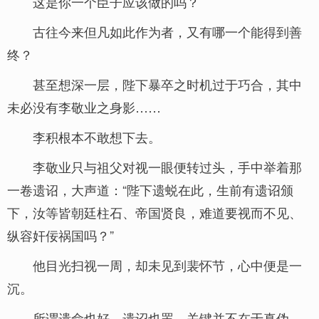
这是你一个臣子应该做的吗？
古往今来但凡如此作为者，又有哪一个能得到善
终？
甚至想深一层，陛下暴卒之时机过于巧合，其中
未必没有李敬业之身影……
李积根本不敢想下去。
李敬业只与祖父对视一眼便转过头，手中举着那
一卷遗诏，大声道：“陛下遗蜕在此，生前有遗诏颁
下，汝等皆朝廷柱石、帝国贤良，难道要视而不见、
纵容奸佞祸国吗？”
他目光扫视一周，却未见到裴怀节，心中便是一
沉。
所谓遗命也好、遗诏也罢，关键并不在于真伪，