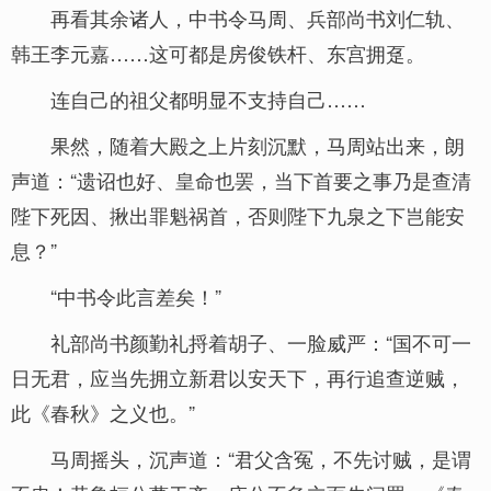
再看其余诸人，中书令马周、兵部尚书刘仁轨、
韩王李元嘉……这可都是房俊铁杆、东宫拥趸。
连自己的祖父都明显不支持自己……
果然，随着大殿之上片刻沉默，马周站出来，朗
声道：“遗诏也好、皇命也罢，当下首要之事乃是查清
陛下死因、揪出罪魁祸首，否则陛下九泉之下岂能安
息？”
“中书令此言差矣！”
礼部尚书颜勤礼捋着胡子、一脸威严：“国不可一
日无君，应当先拥立新君以安天下，再行追查逆贼，
此《春秋》之义也。”
马周摇头，沉声道：“君父含冤，不先讨贼，是谓