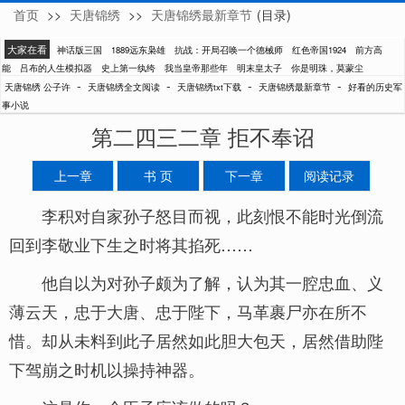
首页
>>
天唐锦绣
>>
天唐锦绣最新章节
(目录)
公子许
大家在看
神话版三国
1889远东枭雄
抗战：开局召唤一个德械师
红色帝国1924
前方高
能
吕布的人生模拟器
史上第一纨绔
我当皇帝那些年
明末皇太子
你是明珠，莫蒙尘
-
-
-
-
天唐锦绣 公子许
天唐锦绣全文阅读
天唐锦绣txt下载
天唐锦绣最新章节
好看的历史军
事小说
第二四三二章 拒不奉诏
上一章
书 页
下一章
阅读记录
李积对自家孙子怒目而视，此刻恨不能时光倒流
回到李敬业下生之时将其掐死……
他自以为对孙子颇为了解，认为其一腔忠血、义
薄云天，忠于大唐、忠于陛下，马革裹尸亦在所不
惜。却从未料到此子居然如此胆大包天，居然借助陛
下驾崩之时机以操持神器。