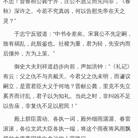
不忠！昔鲁桓公薨于齐，庄公不急立而先问罪，《春
秋》深许之。今若不究真凶，何以告慰先帝在天之
灵？”
于志宁反驳道：“中书令差矣。宋襄公不先定嗣，
致有祸乱，此殷鉴也。社稷为重，君为轻，先安内而
后攘外，方为上策。”
御史大夫刘祥道趋步向前，声如洪钟：“《礼记》
有云：父之仇不与共戴天。今君父之仇未明，而遽议
嗣立，是置君臣大义于何地？晋献公薨，里克不先立
奚齐而讨乱，君子以为知礼。当此之时，非纠凶不足
以告庙，非复仇不足以慰民！”
殿上群臣震动、各执一词，殿外细雨潺潺、春雷
滚滚，各位文武大臣各执一端，将这个雨夜将风雨飘