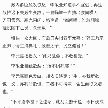
殿内群臣愈发惊怒，李敬业知道事不宜迟，再这
般推迟下去必生变故，干脆蜣螂一声抽出腰间横刀，
刀刃雪亮、寒光闪闪，怒声道：“都闭嘴，谁敢聒噪、
骚扰陛下亡灵，杀无赦！”
镇住一众大臣，而后刀尖指着李元嘉：“韩王乃宗
正卿，请主持典礼，废黜太子、另立储君！”
李元嘉摇摇头：“此乃乱命，不敢相受。”
李敬业目眦欲裂：“汝不惧死耶？”
李元嘉面色发白、却依旧淡定：“生，亦我所欲
也；义，亦我所欲也。二者不可得兼，舍生而取义者
也。”
“不肯遵奉陛下之遗诏，此乱臣贼子也！今日便成