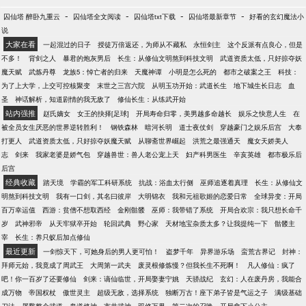
-
-
-
-
囚仙塔 醉卧九重云
囚仙塔全文阅读
囚仙塔txt下载
囚仙塔最新章节
好看的玄幻魔法小
说
大家在看
一起混过的日子
授徒万倍返还，为师从不藏私
永恒剑主
这个反派有点良心，但是
不多！
背剑之人
暴君的炮灰男后
长生：从修仙文明熬到科技文明
武道资质太低，只好掠夺妖
魔天赋
武炼丹尊
龙族5：悼亡者的归来
天魔神谭
小明是怎么死的
都市之破案之王
科技：
为了上大学，上交可控核聚变
末世之三宫六院
从明玉功开始：武道长生
地下城生长日志
血
圣
神话解析，知道剧情的我无敌了
修仙长生：从练武开始
站内强推
赵氏嫡女
女王的抉择[足球]
开局寿命归零，美男越多命越长
娱乐之快意人生
在
被全员女生厌恶的世界逆转胜利！
钢铁森林
暗河长明
道士夜仗剑
穿越豪门之娱乐后宫
大奉
打更人
武道资质太低，只好掠夺妖魔天赋
从聊斋世界崛起
洪荒之最强通天
魔女天娇美人
志
剑来
我家老婆是娇气包
穿越兽世：兽人老公宠上天
妇产科男医生
辛亥英雄
都市极乐后
后宫
经典收藏
踏天境
学霸的军工科研系统
抗战：浴血太行侧
巫师追逐着真理
长生：从修仙文
明熬到科技文明
我有一口剑，其名曰彼岸
大明锦衣
我和元祖歌姬的恋爱日常
全球异变：开局
百万幸运值
西游：贫僧不想取西经
金刚骷髅
巫师：我带错了系统
开局合欢宗：我只想长命千
岁
武神邪帝
从天牢狱卒开始
轮回武典
野心家
天材地宝杂质太多？让我提纯一下
骷髅主
宰
长生：养只蚁后加点修仙
最近更新
一剑惊天下，可她身后的男人更可怕！
盗梦千年
异界游乐场
蛮荒古界记
封神：
拜师元始，我竟成了周武王
大周第一武夫
废灵根修炼慢？但我长生不死啊！
凡人修仙：疯了
吧！你一百岁了还要修仙
剑来：谪仙临世，开局娶妻宁姚
天骄战纪
玄幻：人在废丹房，我能合
成万物
帝国权杖
傲世灵主
超级无敌，选择系统
独断万古！座下弟子皆是气运之子
满级基础