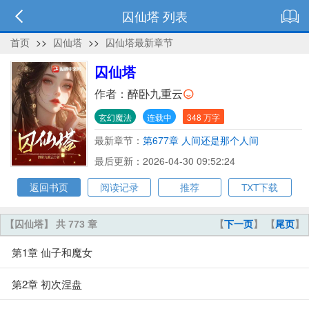
囚仙塔 列表
首页
>>
囚仙塔
>>
囚仙塔最新章节
囚仙塔
作者：
醉卧九重云
玄幻魔法
连载中
348 万字
最新章节：
第677章 人间还是那个人间
最后更新：2026-04-30 09:52:24
返回书页
阅读记录
推荐
TXT下载
【囚仙塔】 共 773 章
【
下一页
】 【
尾页
】
第1章 仙子和魔女
第2章 初次涅盘