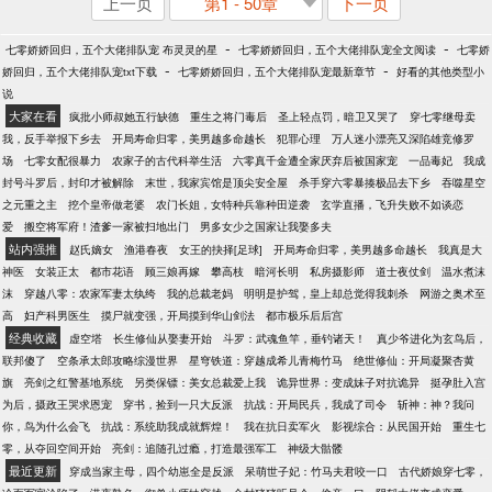
上一页
第1 - 50章
下一页
-
-
七零娇娇回归，五个大佬排队宠 布灵灵的星
七零娇娇回归，五个大佬排队宠全文阅读
七零娇
-
-
娇回归，五个大佬排队宠txt下载
七零娇娇回归，五个大佬排队宠最新章节
好看的其他类型小
说
大家在看
疯批小师叔她五行缺德
重生之将门毒后
圣上轻点罚，暗卫又哭了
穿七零继母卖
我，反手举报下乡去
开局寿命归零，美男越多命越长
犯罪心理
万人迷小漂亮又深陷雄竞修罗
场
七零女配很暴力
农家子的古代科举生活
六零真千金遭全家厌弃后被国家宠
一品毒妃
我成
封号斗罗后，封印才被解除
末世，我家宾馆是顶尖安全屋
杀手穿六零暴揍极品去下乡
吞噬星空
之元重之主
挖个皇帝做老婆
农门长姐，女特种兵靠种田逆袭
玄学直播，飞升失败不如谈恋
爱
搬空将军府！渣爹一家被扫地出门
男多女少之国家让我娶多夫
站内强推
赵氏嫡女
渔港春夜
女王的抉择[足球]
开局寿命归零，美男越多命越长
我真是大
神医
女装正太
都市花语
顾三娘再嫁
攀高枝
暗河长明
私房摄影师
道士夜仗剑
温水煮沫
沫
穿越八零：农家军妻太纨绔
我的总裁老妈
明明是护驾，皇上却总觉得我刺杀
网游之奥术至
高
妇产科男医生
摸尸就变强，开局摸到华山剑法
都市极乐后后宫
经典收藏
虚空塔
长生修仙从娶妻开始
斗罗：武魂鱼竿，垂钓诸天！
真少爷进化为玄鸟后，
联邦傻了
空条承太郎攻略综漫世界
星穹铁道：穿越成希儿青梅竹马
绝世修仙：开局凝聚杏黄
旗
亮剑之红警基地系统
另类保镖：美女总裁爱上我
诡异世界：变成妹子对抗诡异
挺孕肚入宫
为后，摄政王哭求恩宠
穿书，捡到一只大反派
抗战：开局民兵，我成了司令
斩神：神？我问
你，鸟为什么会飞
抗战：系统助我成就辉煌！
我在抗日卖军火
影视综合：从民国开始
重生七
零，从夺回空间开始
亮剑：追随孔过瘾，打造最强军工
神级大骷髅
最近更新
穿成当家主母，四个幼崽全是反派
呆萌世子妃：竹马夫君咬一口
古代娇娘穿七零，