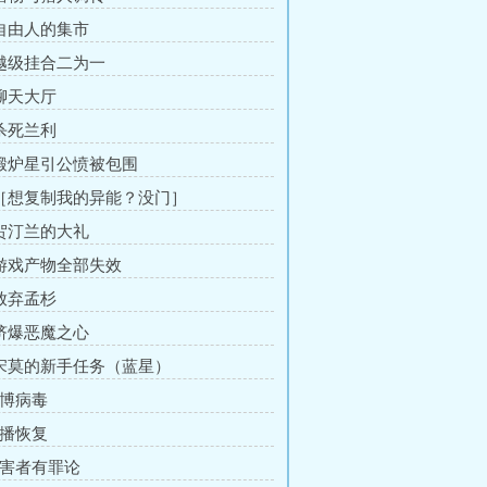
 自由人的集市
 越级挂合二为一
 聊天大厅
 杀死兰利
 锻炉星引公愤被包围
 ［想复制我的异能？没门］
 贺汀兰的大礼
 游戏产物全部失效
 放弃孟杉
 挤爆恶魔之心
 宋莫的新手任务（蓝星）
赛博病毒
直播恢复
受害者有罪论