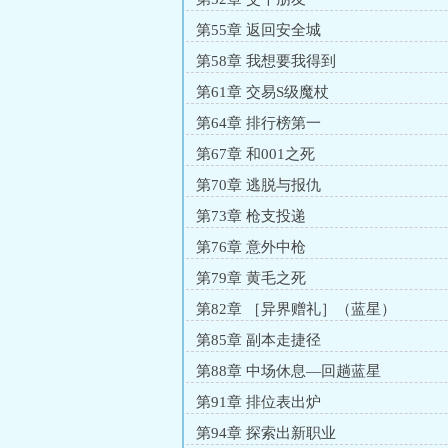
第55章 返回安全城
第58章 我想要我得到
第61章 交易S级魔杖
第64章 排行榜第一
第67章 和001之死
第70章 逃脱与报仇
第73章 枪支投递
第76章 意外中枪
第79章 黄毛之死
第82章 ［异界赠礼］（蓝星）
第85章 副本走捷径
第88章 中场休息—回趟蓝星
第91章 排位表出炉
第94章 探索出新职业