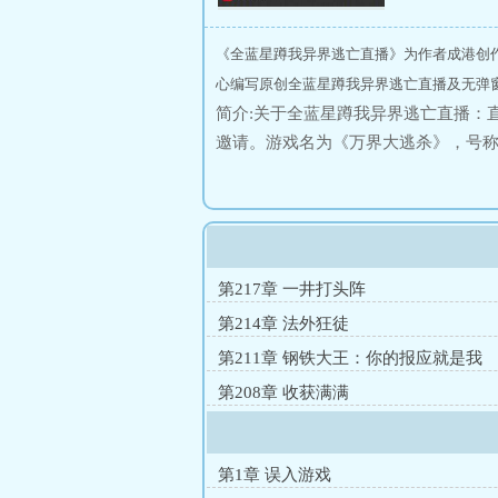
《全蓝星蹲我异界逃亡直播》为作者成港创
心编写原创全蓝星蹲我异界逃亡直播及无弹窗
简介:关于全蓝星蹲我异界逃亡直播：
邀请。游戏名为《万界大逃杀》，号称
怎么个全息法——”又一个蓝星来的！
炼傀儡。“。。。妈妈，我想回家！！
人数一路飙升。”这条赛道没见过，关
戏，拍电影去吧。“”特效也不错，那
真实无码的杀戮出现在直播画面里，
第217章 一井打头阵
真穿越了！——蓝星人作为《万界大
第214章 法外狂徒
有网友和扮作网友的官方默默支招。“
第211章 钢铁大王：你的报应就是我
我师傅看了，主播他骗你，干他！“于
第208章 收获满满
第1章 误入游戏