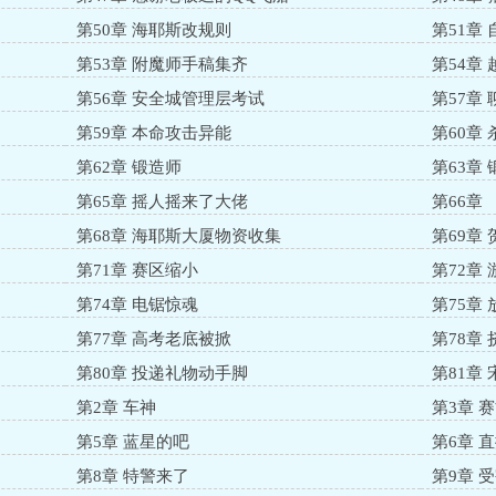
第50章 海耶斯改规则
第51章
第53章 附魔师手稿集齐
第54章
第56章 安全城管理层考试
第57章
第59章 本命攻击异能
第60章
第62章 锻造师
第63章
第65章 摇人摇来了大佬
第66章
第68章 海耶斯大厦物资收集
第69章
第71章 赛区缩小
第72章
第74章 电锯惊魂
第75章
第77章 高考老底被掀
第78章
第80章 投递礼物动手脚
第81章
第2章 车神
第3章 
第5章 蓝星的吧
第6章 
第8章 特警来了
第9章 