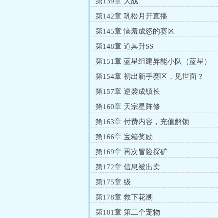
第139章 大战
第142章 巩松月开直播
第145章 恼羞成怒的赛区
第148章 道具升SS
第151章 蓝星组建异能小队（蓝星）
第154章 初出新手赛区，见世面？
第157章 逆袭成镇长
第160章 天宗星阵修
第163章 付费内容，充值解锁
第166章 宝箱奖励
第169章 再次冒险探矿
第172章 信息被出卖
第175章 级
第178章 救下花溯
第181章 第二个宠物