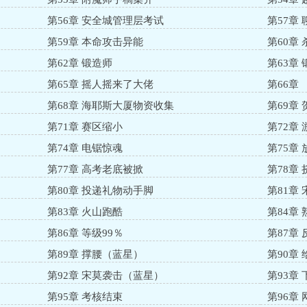
第56章 安全城管理层考试
第57章
第59章 本命攻击异能
第60章
第62章 锻造师
第63章
第65章 摇人摇来了大佬
第66章
第68章 海耶斯大厦物资收集
第69章
第71章 赛区缩小
第72章
第74章 电锯惊魂
第75章
第77章 高考老底被掀
第78章
第80章 投递礼物动手脚
第81章
第83章 火山跑酷
第84章
第86章 等级99％
第87章
第89章 撑腰（蓝星）
第90章
第92章 宋莫袭击（蓝星）
第93章
第95章 考核结束
第96章