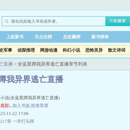
上架新书
月点击榜
总收藏榜
新书榜单
史军事
侦探推理
网游动漫
科幻小说
恐怖灵异
散文诗词
亡直播
> 全蓝星蹲我异界逃亡直播章节列表
蹲我异界逃亡直播
港
小说(全蓝星蹲我异界逃亡直播)
底部↓
,
加入书架
,
投推荐票
11-22 17:06
217章 一井打头阵