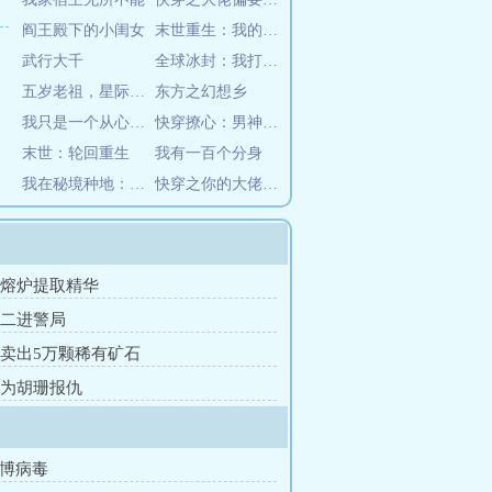
阎王殿下的小闺女
末世重生：我的可升级堡垒房车
武行大千
全球冰封：我打造了末日安全屋
五岁老祖，星际养爹
东方之幻想乡
我只是一个从心的假面骑士
快穿撩心：男神总是被攻略
末世：轮回重生
我有一百个分身
我在秘境种地：附魔总歪成奇葩
快穿之你的大佬已到货
章 熔炉提取精华
章 二进警局
章 卖出5万颗稀有矿石
章 为胡珊报仇
赛博病毒