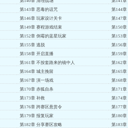
第140章 清理战场
第141
第143章 恶毒的诅咒
第144章
第146章 玩家设计关卡
第147
第149章 赛程游戏结束
第150
第152章 倒霉的蓝星玩家
第153
第155章 逃脱
第156
第158章 开启直播
第159
第161章 不按套路来的镜中人
第162
第164章 城主挽留
第165
第167章 演一场戏
第168
第170章 赤狐自杀
第171
第173章 补救
第174
第176章 跨赛区悬赏令
第177
第179章 报复玩家
第180章
第182章 分享赛区攻略
第183