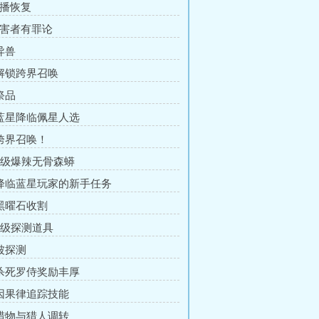
直播恢复
受害者有罪论
异兽
 解锁跨界召唤
祭品
 蓝星降临佩星人选
 跨界召唤！
 S级爆辣无骨森蟒
 降临蓝星玩家的新手任务
 黑曜石收割
 S级探测道具
 被探测
 杀死罗侍奖励丰厚
 因果律追踪技能
 猎物与猎人调转