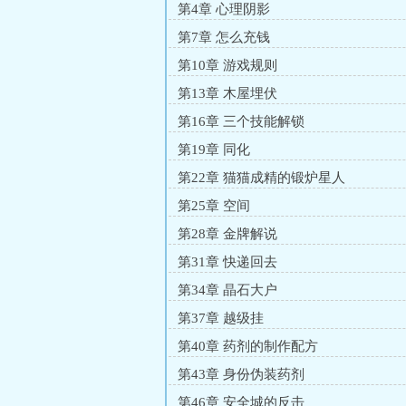
第4章 心理阴影
第7章 怎么充钱
第10章 游戏规则
第13章 木屋埋伏
第16章 三个技能解锁
第19章 同化
第22章 猫猫成精的锻炉星人
第25章 空间
第28章 金牌解说
第31章 快递回去
第34章 晶石大户
第37章 越级挂
第40章 药剂的制作配方
第43章 身份伪装药剂
第46章 安全城的反击