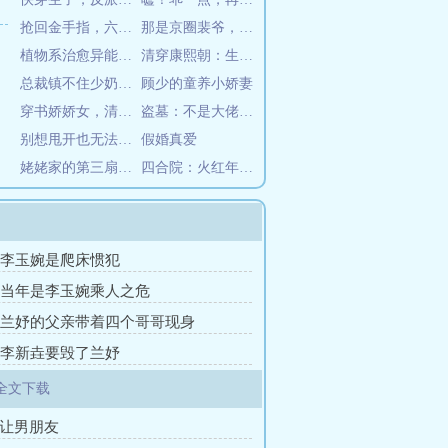
抢回金手指，六零极品夫妻杀疯了
那是京圈裴爷，你把他当奴养？
植物系治愈异能师在星际
清穿康熙朝：生子后她一心咸鱼
总裁镇不住少奶奶了
顾少的童养小娇妻
穿书娇娇女，清冷状元郎情难自抑
盗墓：不是大佬，是阿辞
别想甩开也无法放下
假婚真爱
姥姥家的第三扇门：男教师的秘密
四合院：火红年代享受生活
章 李玉婉是爬床惯犯
章 当年是李玉婉乘人之危
章 兰妤的父亲带着四个哥哥现身
章 李新垚要毁了兰妤
全文下载
转让男朋友