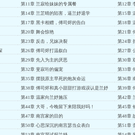
第11章 兰寂给妹妹的专属餐
第12章
第14章 兰芷晴的陷害，逼兰妤退学
第15章
第17章 黑卡相赠，傅司烬的告白
第18章
第20章 舞会惊艳
第21章
第23章 反击，兄妹决裂
第24章
深
第26章 傅司烬打温叙白
第27章
第29章 先入为主的厌恶
第30章
第32章 斐寂珩的偏宠
第33章
第35章 摆脱原主早死的炮灰命运
第36章
第38章 傅司烬和真小甜甜打游戏误认是兰妤
第39章
第41章 温家向兰妤施压
第42章
第44章 大哥，今晚留下来陪我好吗！
第45章
第47章 南宫家的目的
第48章
第50章 心思深沉的南宫瑟当众表白
第51章
第53章 南宫瑟试探兰妤
第54章