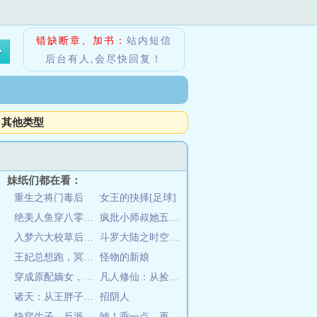
错缺断章、加书：
站内短信
后台有人,会尽快回复！
其他类型
妹纸们都在看：
重生之将门毒后
女王的抉择[足球]
绝美人鱼穿八零，全家排队宠不停
疯批小师叔她五行缺德
入梦六大校草后，丑肥恶女被亲哭
斗罗大陆之时空旅人
王妃总想跑，冥王心慌慌
怪物的新娘
穿成原配嫡女，她回京虐渣！
凡人修仙：从捡到玉碗开始
诸天：从王胖子开始
招阴人
快穿生子，反派更宠谁还要男主啊
嘘！乖一点，再跑试试