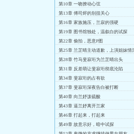
第10章 一吻撩动心弦
第13章 傅司烬的别扭关心
第16章 家族施压，兰寂的强硬
第19章 图书馆独处，温叙白的试探
第22章 偷拍，恶意P图
第25章 兰芷晴主动道歉，上演姐妹情
第28章 竹马斐寂珩为兰芷晴出头
第31章 反差萌让斐寂珩彻底沦陷
第34章 斐寂珩的占有欲
第37章 斐寂珩深夜告白被打断
第40章 向兰妤泼硫酸
第43章 逼兰妤离开兰家
第46章 打起来，打起来
第49章 故意示好，暗中试探
第52章 卑微的哀求继续做男女朋友