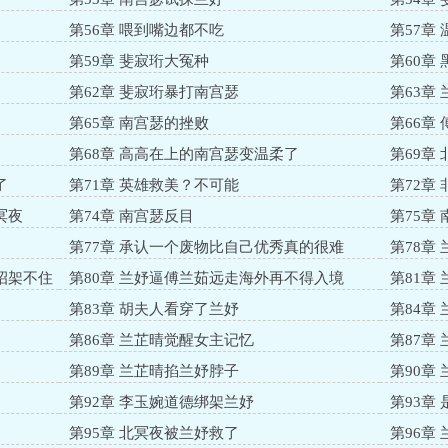
第56章 喂到嘴边都不吃
第57章
第59章 斐寂珩大冤种
第60章
第62章 斐寂珩暴打南宫瑟
第63章
第65章 南宫瑟的挫败
第66章
第68章 高高在上的南宫瑟变温柔了
第69章
了
第71章 英雄救美？不可能
第72章
冥夜
第74章 南宫瑟反目
第75章
第77章 承认一个废物比自己优秀真的很难
第78章
招架不住
第80章 兰妤逼傅兰茹远走海外再不得入境
第81章
第83章 胡夫人看穿了兰妤
第84章
第86章 兰芷晴觉醒女主记忆
第87章
第89章 兰芷晴掐兰妤脖子
第90章
第92章 李玉婉道德绑架兰妤
第93章
第95章 北冥夜被兰妤救了
第96章