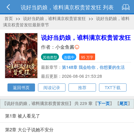
说好当奶娘，谁料满京权贵皆发狂 列表
首页
>>
说好当奶娘，谁料满京权贵皆发狂
>>
说好当奶娘，谁料
满京权贵皆发狂最新章节
说好当奶娘，谁料满京权贵皆发狂
作者：
小金鱼酱
其他类型
连载中
95 万字
最新章节：
第148章 我会给你，你想要的生活
最后更新：2026-08-06 21:53:28
返回书页
阅读记录
推荐
TXT下载
【说好当奶娘，谁料满京权贵皆发狂】 共 229 章
【
下一页
】 【
尾页
】
第1章 被人看见了
第2章 大公子说她不安分