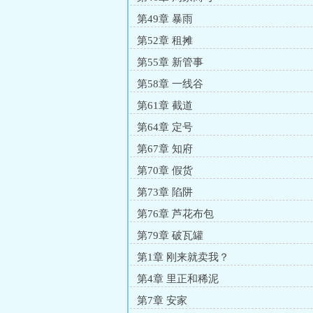
第49章 暴雨
第52章 租摊
第55章 新管事
第58章 一线谷
第61章 截道
第64章 定号
第67章 知府
第70章 假货
第73章 陷阱
第76章 芦花布包
第79章 破瓦罐
第1章 刚来就卖我？
第4章 里正和稀泥
第7章 安家