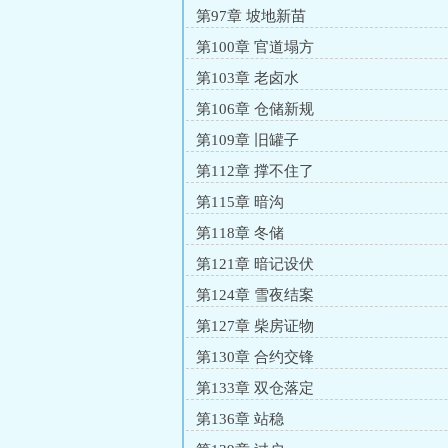
第97章 坡地新苗
第100章 官道塌方
第103章 老卤水
第106章 仓储新规
第109章 旧罐子
第112章 撑不住了
第115章 暗沟
第118章 冬储
第121章 暗记设伏
第124章 雪夜结案
第127章 柴房证物
第130章 合约交锋
第133章 双仓落定
第136章 站稳