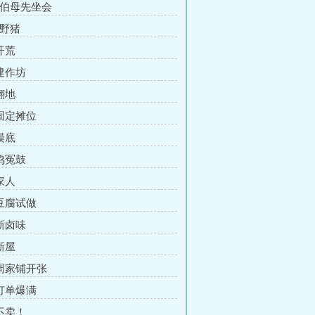
大伯母先坐会
抓野猪
开荒
 建作坊
翻地
 固定摊位
摸底
 鸣冤鼓
家人
 豆腐试做
 新卤味
新屋
 周家铺开张
 订单爆满
 不卖！