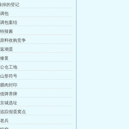
 涂掉的登记
 调包
章 调包案结
 特辣酱
章 原料收购竞争
 返潮蛋
 修复
章 公仓工地
章 山形符号
章 腊肉封印
章 借牌养牌
章 京城选址
章 追踪假蛋窝点
 老兵