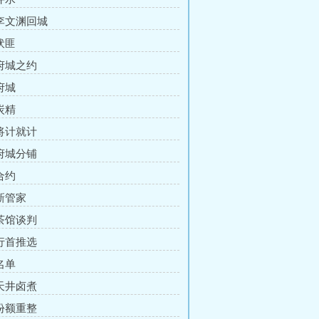
 李文渊回城
伏匪
 府城之约
府城
炭精
 将计就计
 府城分铺
合约
 新管家
 茶馆谈判
 行首推选
名单
 天井卤煮
 份额重整