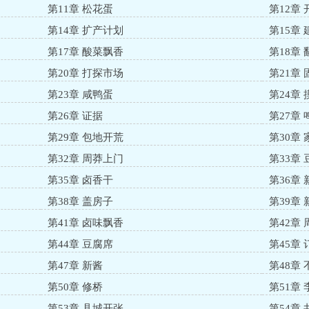
第11章 松花蛋
第12章 
第14章 扩产计划
第15章
第17章 酸菜飘香
第18章 
第20章 打探市场
第21章
第23章 咸鸭蛋
第24章 
第26章 证据
第27章
第29章 包地开荒
第30章 
第32章 周莽上门
第33章
第35章 卤香干
第36章
第38章 盖房子
第39章 
第41章 卤味飘香
第42章
第44章 豆腐席
第45章
第47章 新酱
第48章
第50章 修桥
第51章
第53章 县城开张
第54章 