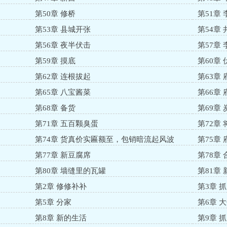
第50章 修桥
第51章
第53章 县城开张
第54章 
第56章 夜半伏击
第57章
第59章 摸底
第60章 
第62章 连根拔起
第63章
第65章 八宝酱菜
第66章 
第68章 备货
第69章 
第71章 五百颗臭蛋
第72章
第74章 货真价实匾额至，包销暗流起风波
第75章
第77章 新豆腐席
第78章 
第80章 墙缝里的瓦罐
第81章
第2章 修修补补
第3章 
第5章 分家
第6章 
第8章 新的生活
第9章 