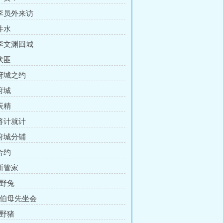
 李员外来访
井水
 李文渊回城
伏匪
 府城之约
府城
炭精
 将计就计
 府城分铺
合约
 新管家
抓野兔
大伯母先坐会
抓野猪