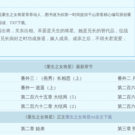
品重生之女将星章章动人，图书迷为你第一时间提供千山茶客精心编写原创重
读、TXT下载。
西出将，关东出相。禾晏是天生的将星。她是兄长的替代品，征战
族兄长病好之时功成身退，嫁人成亲。成亲之后，不得夫君宠爱，
在她面前温柔而语：你那毒瞎双眼的汤药，可是你族中长辈亲自吩
你活着——就是对他们天大的威胁！一代名将，巾帼英雄，死于后
唐！再醒来，她竟成操练场上校尉的女儿，柔弱骄纵，青春烂漫。
《重生之女将星》最新章节
，欺我的情！重来一世，她定要将所失去的一件件夺回来。召天
海，这不，一开始就遇到了她前世的死对头，那个“兵...
番外三：（燕秀）长相思（上）
番外二 
番外一 逍遥（上）
第二百六
第二百六十五章 大结局（5）
第二百六
第二百六十二章 大结局（2）
第二百六
《重生之女将星》正文
重生之女将星txt全文下载
第二章 姐弟
第三章 