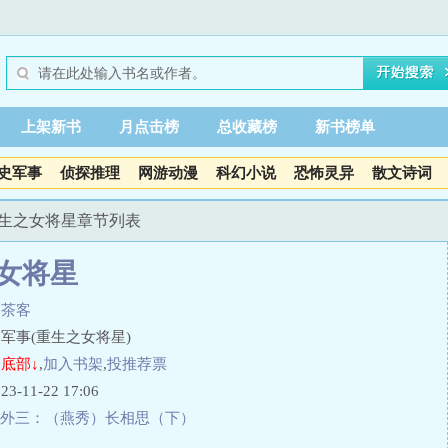
上架新书
月点击榜
总收藏榜
新书榜单
史军事
侦探推理
网游动漫
科幻小说
恐怖灵异
散文诗词
重生之女将星章节列表
女将星
山茶客
军事(重生之女将星)
底部↓
,
加入书架
,
投推荐票
11-22 17:06
外三：（燕秀）长相思（下）