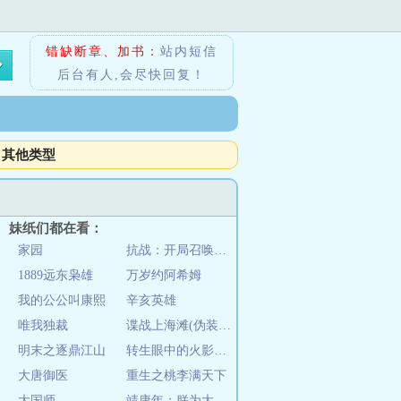
错缺断章、加书：
站内短信
后台有人,会尽快回复！
其他类型
妹纸们都在看：
家园
抗战：开局召唤一个德械师
1889远东枭雄
万岁约阿希姆
我的公公叫康熙
辛亥英雄
唯我独裁
谍战上海滩(伪装者)
明末之逐鼎江山
转生眼中的火影世界
大唐御医
重生之桃李满天下
大国师
靖康年：朕为大宋续命三百年