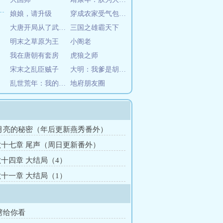
娘娘，请升级
穿成农家受气包，一朝科举变大佬
大唐开局从了武则天
三国之雄霸天下
明末之草原为王
小阁老
我在唐朝有套房
虎狼之师
宋末之乱臣贼子
大明：我爹是胡惟庸
乱世荒年：我的九个嫂子不对劲
地府朋友圈
月亮的秘密（年后更新燕秀番外）
十七章 尾声（周日更新番外）
十四章 大结局（4）
十一章 大结局（1）
劈给你看