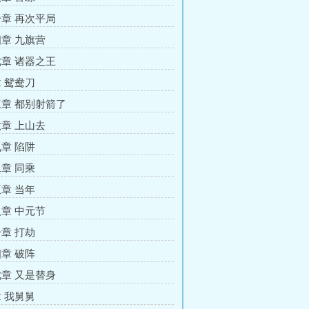
章 再次平局
章 九旗营
章 诸器之王
 鸳鸯刀
章 都别射箭了
章 上山去
章 陷阱
章 同乘
章 当年
章 中元节
章 打劫
章 破阵
章 又是替身
 我舅舅