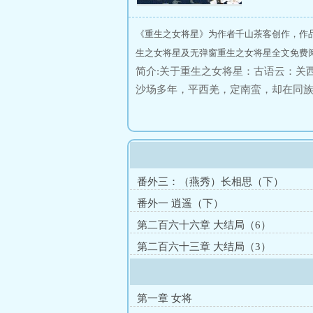
《重生之女将星》为作者千山茶客创作，作
生之女将星及无弹窗重生之女将星全文免费阅
简介:关于重生之女将星：古语云：关
沙场多年，平西羌，定南蛮，却在同
更身患奇疾，双目失明，貌美小妾站
咐送来。只有死人才不会泄露秘密，
宅争风吃醋的无知妇人手中，何其荒
领我的功勋，要我的命，带我的兵马
下，红颜封侯，威震九州！一如军营深似
番外三：（燕秀）长相思（下）
番外一 逍遥（下）
第二百六十六章 大结局（6）
第二百六十三章 大结局（3）
第一章 女将