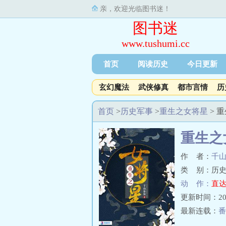
亲，欢迎光临图书迷！
图书迷
www.tushumi.cc
首页
阅读历史
今日更新
玄幻魔法
武侠修真
都市言情
历
首页
>
历史军事
>
重生之女将星
> 
重生之
作 者：
千
类 别：历史
动 作：
直达
更新时间：2023-
最新连载：
番