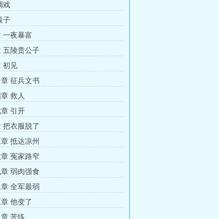
调戏
骰子
 一夜暴富
 五陵贵公子
 初见
章 征兵文书
章 救人
章 引开
 把衣服脱了
章 抵达凉州
章 冤家路窄
章 弱肉强食
章 全军最弱
章 他变了
章 苦练