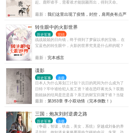
起。鹿即谁手，需看谁才能脱颖而出，得到天命。
最新：
我们这里出现了疫情，封控，肩周炎有点严
重，更新会有所推迟
转生眼中的火影世界
历史军事
完结
战战兢兢的日向镜，终于得到了梦寐以求的宝物... 在
宝蓝色的转生眼中，火影的世界究竟是什么样的呢？
最新：
完本感言
谍影
历史军事
连载
日本人为什么筹划三计划？抗日的死间为什么成为了
日特？牢中谁给犯人发工资？谁在恐吓蒋光头？双胞
胎姐妹的结局是悲是喜？亲王的财宝归属于谁？当疑
团一个个解开，真相令人细思极恐……
最新：
第353章 李小双动情（完本倒数！）
三国：炮灰刘封逆袭之路
历史军事
连载
（争霸，智谋，铁血，美女，系统）穿越成刘备的养
子刘封，他知道未来将要面临怎样的命运，失宠，边