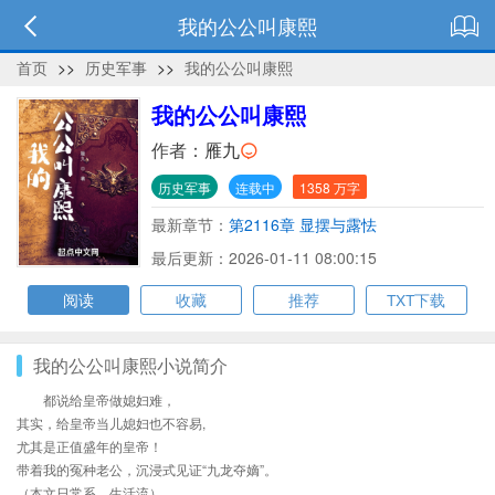
我的公公叫康熙
首页
>>
历史军事
>>
我的公公叫康熙
我的公公叫康熙
作者：
雁九
历史军事
连载中
1358 万字
最新章节：
第2116章 显摆与露怯
最后更新：2026-01-11 08:00:15
阅读
收藏
推荐
TXT下载
我的公公叫康熙小说简介
都说给皇帝做媳妇难，
其实，给皇帝当儿媳妇也不容易,
尤其是正值盛年的皇帝！
带着我的冤种老公，沉浸式见证“九龙夺嫡”。
（本文日常系，生活流）