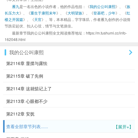
雁九
是一名出色的小说作者，他的作品包括：《
我的公公叫康熙
》、《
族
长压力大
》、《
重生于康熙末年
》、《
大明望族
》、《
登基吧，少年
》、《
红
楼之开国篇
》、《
天官
》、等，本本精品，字字珠玑，作者雁九创作的小说情
节跌宕起伏、扣人心弦，情节与文笔俱佳。
最新章节我的公公叫康熙全文阅读推荐地址：https://m.tushumi.cc/info-
162048.html
我的公公叫康熙
第2116章 显摆与露怯
第2115章 破了先例
第2114章 这就惦记上了
第2113章 心眼都不少
第2112章 安抚
查看全部章节列表......
【展开+】