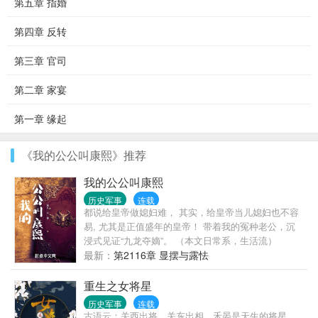
第五章 指婚
第四章 反转
第三章 官司
第二章 家宴
第一章 缘起
《我的公公叫康熙》推荐
我的公公叫康熙
历史军事
连载
都说给皇帝做媳妇难， 其实，给皇帝当儿媳妇也不容
易, 尤其是正值盛年的皇帝！ 带着我的冤种老公，沉
浸式见证“九龙夺嫡”。 （本文日常系，生活流）
最新：
第2116章 显摆与露怯
重生之女将星
历史军事
连载
古语云：关西出将，关东出相。禾晏是天生的将星。