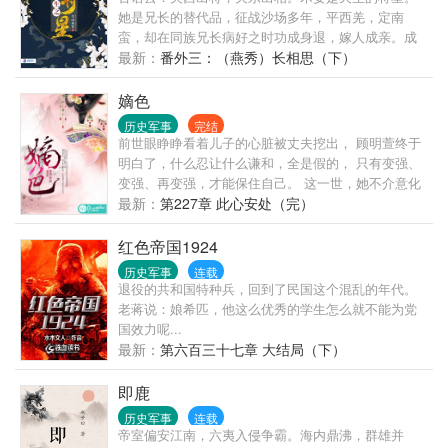
她是兄长的替代品，征战沙场多年，平西羌，定南
蛮，却在同族兄长病好之时功成身退，嫁人成亲。成
亲之后，不得夫君宠爱，更身患奇疾，双目失明，貌
最新：
番外三：（燕秀）长相思（下）
美小妾站在她面前温柔而语：你那毒瞎双眼的汤药，
可是你族中长辈亲自吩咐送来。只有死人才不会泄露
嫡色
秘密，你活着——就是对他们天大的威胁！一代名
历史军事
完结
将，巾帼英雄，死于后宅争风吃醋的无知妇人手中，
前世眼睁睁看着儿子的心脏被丈夫挖出， 顾明萱终于
何其荒唐！再醒来，她竟成操练场上校尉的女儿，柔
明白了，什么忍让什么谦和，全是假的， 只有变强、
弱骄纵，青春烂漫。领我的功勋，要我的命，带我的
变强、再变强，才能保住自己。 这一世，她不介意化
兵马，欺我的情！重来一世，她定要将所失去的一件
身罗刹手染鲜血， 善如何恶如何， 看仇人在脚下痛苦
最新：
第227章 此心安处（完）
件夺回来。召天下，红颜封侯，威震九州！一如军营
求饶，> 绝色嫡女，水为骨、冰做心， 搅动这江天万
深似海，这不，一开始就遇到了她前世的死对头，那
里，风起云涌； 至于这龙床上是谁上谁下？ 吹皱一池
红色帝国1924
个“兵...
春水，干卿何事。
历史军事
连载
退役的共和国特种兵，回到了民国这个混乱的年代。
老蒋说：娘希匹，他这么优秀的学生怎么就不能为党
国效力呢...
最新：
第六百三十七章 大结局（下）
即鹿
历史军事
连载
帝室偏安江南，六夷入侵争霸。海内鼎沸，群雄并