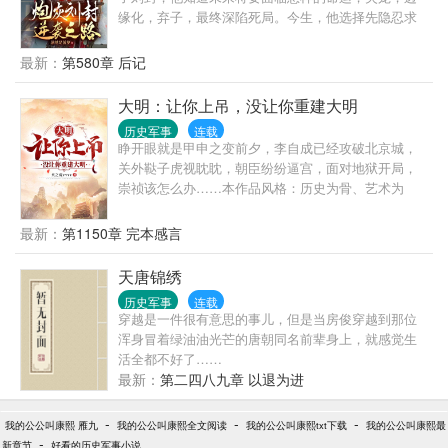
缘化，弃子，最终深陷死局。今生，他选择先隐忍求
全，再绝地翻盘！开局长坂坡舍命救刘禅，大公子孝
悌名扬天下！单骑下四郡，威震荆襄，却只求刘备赏
最新：
第580章 后记
几个女人。三入东吴，三次大功，却连太守都不愿
做，只想着老婆孩子热炕头。他谨慎而虚伪的活着，
大明：让你上吊，没让你重建大明
就像刘备希望的那样！他努力的做一个无比孝顺的好
历史军事
连载
儿子，做一个疼爱弟弟的好大哥，做忠勇无畏的好侄
睁开眼就是甲申之变前夕，李自成已经攻破北京城，
儿……他跟所有人都梳理好关系，哪怕是曾经害死他
关外鞑子虎视眈眈，朝臣纷纷逼宫，面对地狱开局，
的诸葛亮。渐渐的他拥有了曾经不曾拥有的一切！就
崇祯该怎么办……本作品风格：历史为骨、艺术为
等着有一天，刘备一死，他便逆天改命，绝地翻盘。
翼。遵守真实的历史，不篡改已知历史，用艺术手法
那一次，他诈死骗过了所有人，带兵奇袭子午谷去赚
填补历史的遗憾。饮用须知：本书非系统，不脑残。
最新：
第1150章 完本感言
长安！回过头，却愕然发现，刘备竟举全国之兵为他
报仇……本书写的是个虚伪的刘备，但却是虚伪了一
天唐锦绣
辈子的刘备！
历史军事
连载
穿越是一件很有意思的事儿，但是当房俊穿越到那位
浑身冒着绿油油光芒的唐朝同名前辈身上，就感觉生
活全都不好了……
最新：
第二四八九章 以退为进
-
-
-
我的公公叫康熙 雁九
我的公公叫康熙全文阅读
我的公公叫康熙txt下载
我的公公叫康熙最
-
新章节
好看的历史军事小说