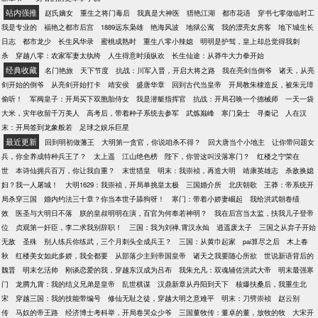
站内强推
赵氏嫡女
重生之将门毒后
我真是大神医
猎艳江湖
都市花语
穿书七零做临时工
我是专业的
福艳之都市后宫
1889远东枭雄
艳海风波
地狱公寓
我的漂亮女房客
地下城生长
日志
都市龙少
长生风华录
蜜桃成熟时
重生八零小辣媳
明明是护驾，皇上却总觉得我刺
杀
穿越八零：农家军妻太纨绔
人生得意时须纵欢
长生仙途：从莽牛大力拳开始
经典收藏
名门艳旅
天下节度
抗战：川军入晋，开启大将之路
我在亮剑当倒爷
诸天，从亮
剑开始的倒爷
从亮剑开始打卡
靖安侯
盛唐华章
回到古代当皇帝
开局教朱棣造反，被朱元璋
偷听！
军阀皇子：开局买下双胞胎侍女
我是潜艇指挥官
抗战：开局召唤一个德械师
一天一袋
大米，灾年收留千万美人
高考后，带着种子系统去参军
武炼巅峰
寒门枭士
寻秦记
人在汉
末：开局签到龙象般若
足球之娱乐巨星
最近更新
回到明初做藩王
大明第一贪官，你说咱杀不得？
回大唐当个小地主
让你带问题女
兵，你全养成特种兵王了？
太上遥
江山绝色榜
陛下，你管这叫没落寒门？
红楼之宁荣在
世
本诗仙拥兵百万，你让我自重？
末世猎皇
明末：我崇祯，再造大明
靖康英雄志
杀敌换媳
妇？我一人屠城！
大明1629：我崇祯，开局单挑皇太极
三国婚介所
北庆朝歌
王莽：帝系统开
局杀穿三国
婚内约法三十章？你当本世子舔狗呀！
寒门：带着小娇妻崛起
我给洪武朝卷绩
效
医圣与大明日不落
朕的皇叔明明在演，百官为何奉若神明？
我在后宫当太监，扶我儿子登帝
位
贞观第一奸臣，李二求我别辞职！
三国：我为刘禅,霄汉永灿
逍遥废太子
三国之从弃子开始
无敌
圣殊
别人练兵你练武，三个月刺头全成兵王？
三国：从黄巾起家
pai算尽之后
木上春
秋
红楼美女如此多娇，我全都要
从部落少主到帝国皇帝
诸天之我要随心所欲
世说新语背后的
魏晋
明末乞活帅
刚谈恋爱的我，穿越东汉成为吕布
我朱允凡：双魂辅佐洪武大帝
明末最强寒
门
龙腾九霄：我的结义兄弟是皇帝
乱世棋谋
汉鼎新章从丹阳到天下
核爆扶桑后，我重生北
宋
穿越三国：我的技能带编号
修仙无耻之徒，穿越大明之意难平
明末：刀劈崇祯
赵云别
传
马奴的帝王路
经济博士考科举，开局卷哭众少爷
三国董牧传：董卓的董，放牧的牧
大宋开