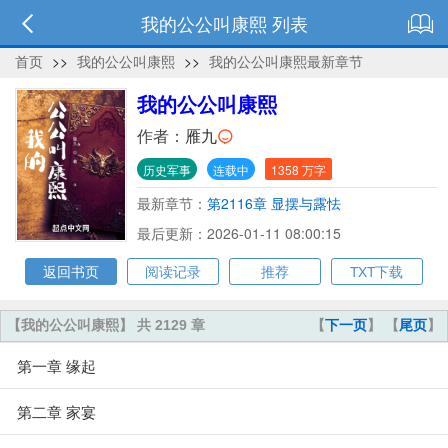
我的公公叫康熙 列表
首页
>>
我的公公叫康熙
>>
我的公公叫康熙最新章节
我的公公叫康熙
作者：
雁九
历史军事
连载中
1358 万字
最新章节：
第2116章 显摆与露怯
最后更新：2026-01-11 08:00:15
返回书页
阅读记录
推荐
TXT下载
【我的公公叫康熙】 共 2129 章
【
下一页
】 【
尾页
】
第一章 缘起
第二章 家宴