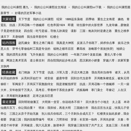
-
-
-
我的公公叫康熙 雁九
我的公公叫康熙全文阅读
我的公公叫康熙txt下载
我的公公叫康熙最
-
新章节
好看的历史军事小说
大家在看
天下节度
我的公公叫康熙
绍宋
1889远东枭雄
四季锦
重生之女将星
嫡色
青
鸾乱
抗战：开局召唤一个德械师
红色帝国1924
即鹿
转生眼中的火影世界
九龙夺嫡，废物皇
子竟是绝世强龙
四合院：吃亏是福，导致儿孙满堂
谍影
三国：炮灰刘封逆袭之路
重生之桃李
满天下
天唐锦绣
我当皇帝那些年
红楼士
站内强推
赵氏嫡女
重生之将门毒后
我真是大神医
反派儿子你跪下，妈求你点事
娱乐之快
意人生
穿书七零做临时工我是专业的
福艳之都市后宫
攀高枝
攻略那个渣攻[快穿]
地狱公
寓
我的漂亮女房客
飞升失败后
我的公公叫康熙
一年跑了208个龙套后她
重生八零小辣
媳
网游之奥术至高
道士夜仗剑
四合院我的起步有点高
恶汉家的小娇妻
穿越八零：农家军妻
太纨绔
经典收藏
名门艳旅
天下节度
抗战：川军入晋，开启大将之路
我在亮剑当倒爷
诸天，从亮
剑开始的倒爷
从亮剑开始打卡
靖安侯
盛唐华章
回到古代当皇帝
开局教朱棣造反，被朱元璋
偷听！
军阀皇子：开局买下双胞胎侍女
我是潜艇指挥官
抗战：开局召唤一个德械师
一天一袋
大米，灾年收留千万美人
高考后，带着种子系统去参军
武炼巅峰
寒门枭士
寻秦记
人在汉
末：开局签到龙象般若
足球之娱乐巨星
最近更新
回到明初做藩王
大明第一贪官，你说咱杀不得？
回大唐当个小地主
太上遥
本诗
仙拥兵百万，你让我自重？
明末：我崇祯，再造大明
三国婚介所
我在后宫当太监，扶我儿子登
帝位
三国之从弃子开始无敌
别人练兵你练武，三个月刺头全成兵王？
红楼美女如此多娇，我全
都要
穿越三国：我的技能带编号
明末：刀劈崇祯
穿唐：长安第一纨绔，开局先抄家
大秦：帝
师是个科学家
开局被卖，我六元及第，族谱单开
我穿越三国实现了共产主义
龙血三国：天命重