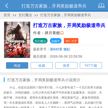
打造万古家族，开局奖励极道帝兵
首页
>>
玄幻魔法
>>
打造万古家族，开局奖励极道帝兵
打造万古家族，开局奖励极道帝兵
作者：
肆月青栀
玄幻魔法
连载中
391 万字
最新章节：
第845章 侧妃
最后更新：2026-08-06 23:59:58
阅读
收藏
推荐
TXT下载
打造万古家族，开局奖励极道帝兵小说简介
什么，你是在说我吗？我叫李行歌，十七岁那年成了一个玄幻世界大家族
的家主，外部的威胁，让年少有为但天赋平平的本家主如履薄冰。但还好，天
赋不够，外挂来凑。获得长生家族成长系统，绑定家族气运，家族变强我就
强！长生家族成长系统，助你走上人生巅峰！，获得气运神器，从此修行打架
和吃饭喝水一样简单！】.....家族人丁凋零怎么办？别着急，系统，来一个多子