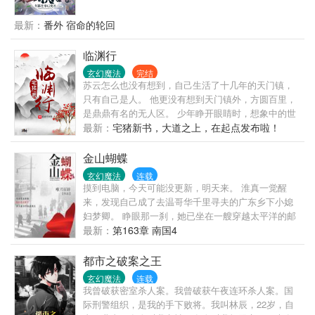
生皆是错愕地互相对视，刚刚有地震吗？ 此时，台上
过一块肉干，肉不值钱，上面的调料很贵，价值100灵
的倪伊一又开口，“为什么夏曌我看到你，我的心头一
石。”“三岁零两个月，我送给你一把木刀，此刀乃能工
最新：
番外 宿命的轮回
震呢？” “……”台下众人已被狗粮咽死。 这是女追男的
巧匠历时十年雕刻，价值1000灵石。”“......”“除此之
故事，也是男追女的故事。
外，你还需要支付，过去15年以及未来10000年的精神
临渊行
损失费，总计......”“以前亲过你几次，每次折算10000
玄幻魔法
完结
灵石，可以从中扣除！”“一手交钱一手交婚书！”不久
苏云怎么也没有想到，自己生活了十几年的天门镇，
后，顾风走出小城。一句‘道友，身上有灵石否？’，惊
只有自己是人。 他更没有想到天门镇外，方圆百里，
得世人魂胆寒。实力越强，他越穷。得到的灵石越
是鼎鼎有名的无人区。 少年睁开眼睛时，想象中的世
多，他越抠。外号：灵石道人，抠门先生，扒皮老
界崩塌了，妖魔鬼怪横行的现实呈现在他的面前。 临
最新：
宅猪新书，大道之上，在起点发布啦！
祖。更是开创了骇人听闻的五五分赃法则：我百分之
渊行。 黑夜中临深渊而行，须得打起精神，如履薄
九十五，你百分之五！宇宙创始之谜，人类起源之
冰！ 书友群群号，978862507
金山蝴蝶
秘，三皇五帝的去向，远古诸神之间的纠葛，一一展
开。
玄幻魔法
连载
摸到电脑，今天可能没更新，明天来。 淮真一觉醒
来，发现自己成了去温哥华千里寻夫的广东乡下小媳
妇梦卿。 睁眼那一刹，她已坐在一艘穿越太平洋的邮
轮舱底。一封来自温哥华的、梦卿夫君温孟冰亲笔写
最新：
第163章 南国4
就的远洋情书，便是她的所有行李。 她这才知道，从
未上过学，不懂讲国语、也不懂英文的梦卿被人贩子
都市之破案之王
拐骗了。 这艘船并非是开往温哥华的邮轮。 而是一艘
玄幻魔法
连载
前往旧金山，装满唐人街中国妓|女的偷渡小船。 降逢
我曾破获密室杀人案。我曾破获午夜连环杀人案。国
乱世，孑然一身，一开始，淮真只是想挑个远离战乱
际刑警组织，是我的手下败将。我叫林辰，22岁，自
的地，安稳而苟且的活着。 没曾想刚随偷渡者入关，