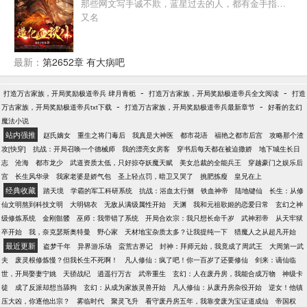
那些网文写手诚不欺，蓝星过去的人，都有金手指…
又名
最新：
第2652章 有大病吧
-
-
打造万古家族，开局奖励极道帝兵 肆月青栀
打造万古家族，开局奖励极道帝兵全文阅读
打造
-
-
万古家族，开局奖励极道帝兵txt下载
打造万古家族，开局奖励极道帝兵最新章节
好看的玄幻
魔法小说
站内强推
赵氏嫡女
重生之将门毒后
我真是大神医
都市花语
福艳之都市后宫
攻略那个渣
攻[快穿]
抗战：开局召唤一个德械师
我的漂亮女房客
穿书后每天都在被迫撒娇
地下城生长日
志
沧海
都市龙少
武道资质太低，只好掠夺妖魔天赋
美女总裁的全能兵王
穿越豪门之娱乐后
宫
长生风华录
我家老婆是娇气包
圣上轻点罚，暗卫又哭了
挑肥拣瘦
皇兄在上
经典收藏
踏天境
学霸的军工科研系统
抗战：浴血太行侧
铁血神帝
陆地键仙
长生：从修
仙文明熬到科技文明
大明锦衣
无敌从满级属性开始
天渊
我和元祖歌姬的恋爱日常
玄幻之神
级修炼系统
金刚骷髅
巫师：我带错了系统
开局合欢宗：我只想长命千岁
武神邪帝
从天牢狱
卒开始
我，奈克瑟斯奥特曼
野心家
天材地宝杂质太多？让我提纯一下
猎魔人之从超凡开始
最近更新
盗梦千年
异界游乐场
蛮荒古界记
封神：拜师元始，我竟成了周武王
大周第一武
夫
废灵根修炼慢？但我长生不死啊！
凡人修仙：疯了吧！你一百岁了还要修仙
剑来：谪仙临
世，开局娶妻宁姚
天骄战纪
逍遥行万古
武帝重生
玄幻：人在废丹房，我能合成万物
神级卡
徒
成了反派却想当舔狗
玄幻：从成为家族灵兽开始
凡人修仙：从废丹房杂役开始
逆女！他镇
压大凶，你逐他出宗？
雾临时代
聚灵飞升
看守废丹房五年，我靠变废为宝证道成仙
帝国权