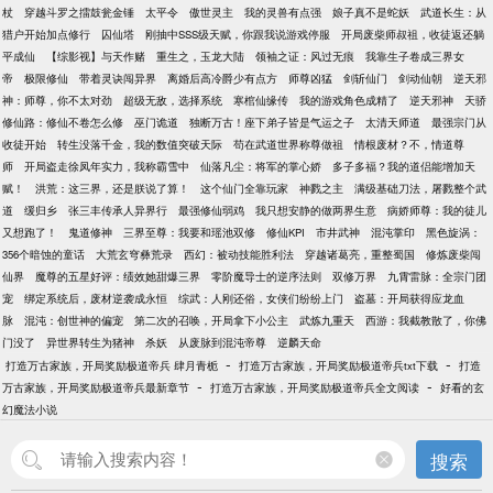
杖
穿越斗罗之擂鼓瓮金锤
太平令
傲世灵主
我的灵兽有点强
娘子真不是蛇妖
武道长生：从
猎户开始加点修行
囚仙塔
刚抽中SSS级天赋，你跟我说游戏停服
开局废柴师叔祖，收徒返还躺
平成仙
【综影视】与天作赌
重生之，玉龙大陆
领袖之证：风过无痕
我靠生子卷成三界女
帝
极限修仙
带着灵诀闯异界
离婚后高冷爵少有点方
师尊凶猛
剑斩仙门
剑动仙朝
逆天邪
神：师尊，你不太对劲
超级无敌，选择系统
寒棺仙缘传
我的游戏角色成精了
逆天邪神
天骄
修仙路：修仙不卷怎么修
巫门诡道
独断万古！座下弟子皆是气运之子
太清天师道
最强宗门从
收徒开始
转生没落千金，我的数值突破天际
苟在武道世界称尊做祖
情根废材？不，情道尊
师
开局盗走徐凤年实力，我称霸雪中
仙落凡尘：将军的掌心娇
多子多福？我的道侣能增加天
赋！
洪荒：这三界，还是朕说了算！
这个仙门全靠玩家
神戮之主
满级基础刀法，屠戮整个武
道
缓归乡
张三丰传承人异界行
最强修仙弱鸡
我只想安静的做两界生意
病娇师尊：我的徒儿
又想跑了！
鬼道修神
三界至尊：我要和瑶池双修
修仙KPI
市井武神
混沌掌印
黑色旋涡：
356个暗蚀的童话
大荒玄穹彝荒录
西幻：被动技能胜利法
穿越诸葛亮，重整蜀国
修炼废柴闯
仙界
魔尊的五星好评：绩效她甜爆三界
零阶魔导士的逆序法则
双修万界
九霄雷脉：全宗门团
宠
绑定系统后，废材逆袭成永恒
综武：人刚还俗，女侠们纷纷上门
盗墓：开局获得应龙血
脉
混沌：创世神的偏宠
第二次的召唤，开局拿下小公主
武炼九重天
西游：我截教散了，你佛
门没了
异世界转生为猪神
杀妖
从废脉到混沌帝尊
逆麟天命
-
-
打造万古家族，开局奖励极道帝兵 肆月青栀
打造万古家族，开局奖励极道帝兵txt下载
打造
-
-
万古家族，开局奖励极道帝兵最新章节
打造万古家族，开局奖励极道帝兵全文阅读
好看的玄
幻魔法小说
搜索