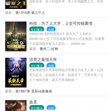
由职业者，有人叫我车神，有人叫我极限之王，也有
便被东海岸有名有姓的激进美国排华愤青截胡了。
人叫我全能天才。不过，更多人喜欢叫我破案之王
—— “华埠市容，不甚雅观，沿街全系铺户，间有餐馆
最新：
第1316章 第三个人
或咖啡馆一二所，街道狭窄，行人拥挤。孩童则嬉戏
于污秽楼道之下。行人道现不洁之状，肉食店传宿臭
科技：为了上大学，上交可控核聚变
之味，游客到此，多有扫兴而返。” 旧金山华埠，俗
称“亚洲之外最大的中国”。 —— “旧金山唐人街的中国
玄幻魔法
连载
69866.net【科技爱国文】姜凡为了上龙科大，
女人，百分之九十九是妓|女。倘若你在海关看见十四
89996.net上交了可控核聚变部分公式及数据。结果整
五岁中国少女，声称自己母亲去世，投奔年迈老父来
个龙国顶级专家为之震动……69669.net
到金山谋生，无须怀疑，她们即将出卖她们的第一
最新：
番外二:封神
夜。运气好的话，可以卖到三千美金。” 若非亲耳听见
吐词准确，语法完整的英文，从那低劣种族的少女口
洪荒之最强天帝
中呼喊出，西泽这辈子绝不会踏入那臭名昭着的旧金
山萨克拉门托唐人街半步。 他循着她的足迹来到一家
玄幻魔法
连载
污秽不堪的杂货铺阴暗楼梯口，门口木板上写着： 虾
主角携最强天帝系统降临洪荒重生为先天人族！以洪
米三分一磅 海带四分一磅 咸鱼十分一磅 女仔五元一
荒为起点，征战诸天万界！统御天下，万界共尊！九
磅 杂货铺老板朝他笑出残缺牙齿，用粗陋英文谄媚的
天十地我为尊！诸天万界我称雄！
搭讪：“我们这里有新鲜的女人，干净的，有今天这么
新鲜。” 他不知怎么想起她踩上金山码头的秤，那时，
最新：
第1867章 昊辰vs莫修崖
海关官员说：“梦卿，八十五磅。” 鬼使神差朝那黑洞
洞的杂货铺踏出第一步时，他以为自己将要探知一个
血圣
如负鼠的弱大民族最原始的低劣谦卑，却不知他黑色
玄幻魔法
连载
瞳仁中从此铺陈那古老国度的五千载浩浩山河。