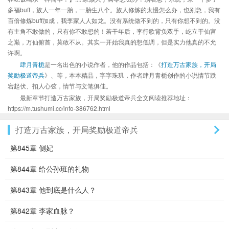
多福buff，族人一年一胎，一胎生八个。族人修炼的太慢怎么办，也别急，我有
百倍修炼buff加成，我李家人人如龙。没有系统做不到的，只有你想不到的。没
有主角不敢做的，只有你不敢想的！若干年后，李行歌背负双手，屹立于仙宫
之巅，万仙俯首，莫敢不从。其实一开始我真的想低调，但是实力他真的不允
许啊。
肆月青栀
是一名出色的小说作者，他的作品包括：《
打造万古家族，开局
奖励极道帝兵
》、等，本本精品，字字珠玑，作者肆月青栀创作的小说情节跌
宕起伏、扣人心弦，情节与文笔俱佳。
最新章节打造万古家族，开局奖励极道帝兵全文阅读推荐地址：
https://m.tushumi.cc/info-386762.html
打造万古家族，开局奖励极道帝兵
第845章 侧妃
第844章 给公孙班的礼物
第843章 他到底是什么人？
第842章 李家血脉？