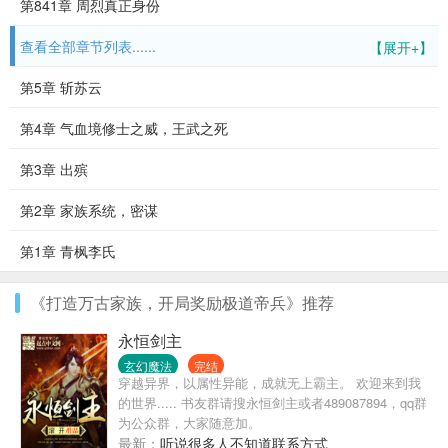
第841章 周烈真正身份
查看全部章节列表......
【展开+】
第5章 斩苏云
第4章 气血境修士之威，王武之死
第3章 出殡
第2章 家族系统，密谋
第1章 青枫李氏
《打造万古家族，开局奖励极道帝兵》推荐
永恒剑主
玄幻魔法
完结
穿越异界，以属性异能，成就无上霸主。 欢迎来到我
的世界..... 书友群请搜永恒剑主或者489087894，qq群
为公众群，大家随意加。
最新：
听说很多人不知道联系方式