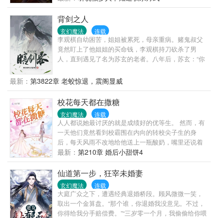
背剑之人
玄幻魔法
连载
李观棋自幼困苦，姐姐被累死，母亲重病。赌鬼叔父
竟然盯上了他姐姐的买命钱，李观棋持刀砍杀了男
人，直到遇见了名为苏玄的老者。八年后，苏玄：“你
下山吧，我也要走了。”伸手递过一个比他还要高的神
秘剑匣，苏玄却管这剑匣叫剑棺。少年不解。“去
最新：
第3822章 老蛟惊退，震阁显威
哪？”老者微微一笑，嘴里却说道：“爱哪去哪去，老子
都八年没有红尘炼心了！！”自此，心怀鸿鹄之志的少
校花每天都在撒糖
年郎一脚踏入腥风血雨的修真界！
玄幻魔法
连载
人人都说她最讨厌的就是成绩好的优等生。 然而，有
一天他们竟然看到校霸围在内向的转校尖子生的身
后，每天风雨不改地给他送上一瓶酸奶，嘴里还说着
让人脸红心跳的土味情话。 众人擦了擦自己的狗眼：
最新：
第210章 婚后小甜饼4
这还是他们认识的校霸吗？ 片段一： 某天，倪伊一在
放学的路上拦住了夏曌。 “书呆子，最近有谣言说我喜
仙道第一步，狂宰未婚妻
欢你。” “我要澄清一下，那不是谣言。” 片段二： 在升
玄幻魔法
连载
旗台上，倪伊一作为成绩进步最大的学生在全校师生
大庭广众之下，遭遇经典退婚桥段。顾风微微一笑，
面前分享心得，在演讲结束后，她忽然神色一变，捂
取出一个金算盘。“那个谁，你退婚我没意见。不过，
着心口，惊讶地问道，“刚刚是地震了吗？” 底下的师
你得给我分手赔偿费。”“三岁零一个月，我偷偷给你喂