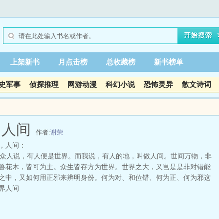
上架新书
月点击榜
总收藏榜
新书榜单
史军事
侦探推理
网游动漫
科幻小说
恐怖灵异
散文诗词
，人间
作者:
谢荣
，人间：
人说，有人便是世界。而我说，有人的地，叫做人间。世间万物，非
兽花木，皆可为主。众生皆存方为世界。世界之大，又岂是是非对错能
之中，又如何用正邪来辨明身份。何为对、和位错、何为正、何为邪这
界人间