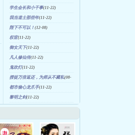
学生会长和小干事
(11-22)
我当道士那些年
(11-22)
陛下不可以！
(12-08)
权宦
(11-22)
御女天下
(11-22)
凡人修仙传
(11-22)
鬼吹灯
(11-22)
授徒万倍返还，为师从不藏私
(08-
05)
都市偷心龙爪手
(11-22)
黎明之剑
(11-22)