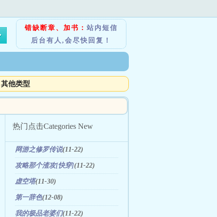
错缺断章、加书：
站内短信
后台有人,会尽快回复！
其他类型
热门点击
Categories New
网游之修罗传说
(11-22)
攻略那个渣攻[快穿]
(11-22)
虚空塔
(11-30)
第一辞色
(12-08)
我的极品老婆们
(11-22)