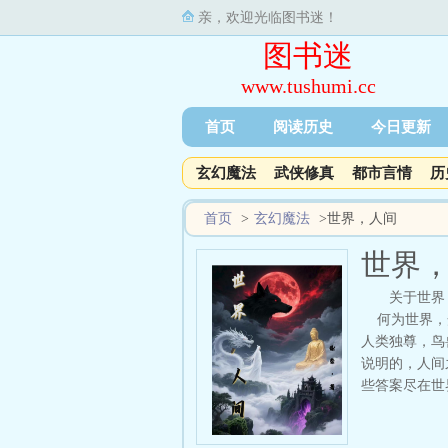
亲，欢迎光临图书迷！
图书迷
www.tushumi.cc
首页
阅读历史
今日更新
玄幻魔法
武侠修真
都市言情
历
首页
>
玄幻魔法
>
世界，人间
世界
关于世界
何为世界，众
人类独尊，鸟
说明的，人间
些答案尽在世