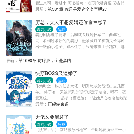
看过来啊，看过来 阅读指南： ①现代替身梗 ②古代
饭！禽兽邻居们：张奕，你应该和我们一起分享物
误会梗 ③星际异类梗 ④古代师徒梗 ⑤现代重生梗 ⑥
最新：
第581章 你只是爱这个名字吗27
资，不应该那么自私！……看着这些前世背叛过自己
现代要挟梗 ⑦古代性反转……注明：第370~411章不
的人们，张奕躺在安全屋里，舒舒服服的过着世外桃
虐，剧情章节和带玻璃渣的甜饼
厉总，夫人不想复婚还偷偷生崽了
源一般的生活。张奕：你们死不死的跟我有什么关系
啊？我的东西喂狗也不给你们！
科幻小说
连载
姜彤刚办理了离婚，后脚就发现她怀孕了。两年过
去，看到这条新闻的姜彤，赶紧藏好了和前夫长得如
出一辙的小包子。藏不住了，只能带着儿子跑路。那
个杀伐决断的男人气势汹汹堵在门口，直接抱起她往
床上丢。“想带我的崽跑去哪？嗯？”“我错了……唔。”-
最新：
第1699章 厉璟辰，全是套路
小剧场：很久之后，姜彤去南山祈福，才看到厉璟辰
在离婚那年挂在月老树的红条。
快穿BOSS又逼婚了
科幻小说
连载
作为时空一族的任务大佬，明卿悠哉悠哉溜出去几百
年。 终于有一天被抓到并强行绑定了攻略、哦不，恋
爱系统。 —— 起初（懵逼脸）：让她用心攻略被她踹
了几百年的前男友？呵呵，逼婚的大猪蹄子，休想让
最新：
正经结束语
她走心！ 后来（傲娇脸）：前男友长得有点好看身材
有点好，只要不逼婚，本大佬就勉强走走心叭。 然而
大佬又要崩坏了
冷情总裁，清隽医生，唠叨影帝，高冷学霸一个接一
科幻小说
连载
个……个个都唠唠叨叨缠着她结婚。 哼，她好歹是个
【快穿，甜】 南姌被放出地牢，告诉她要历经三千小
大佬，谁家大佬整天被逼婚的啊！ —— 最后的最后