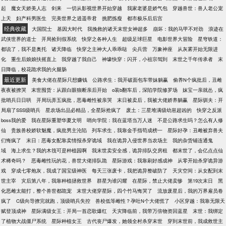
起
魔女天娇美人志
剑来
一切从影视世界开始穿越
我家老婆是娇气包
穿越兽世：兽人老公宠
上天
妇产科男医生
完美世界之逍遥帝君
挑肥拣瘦
都市极乐后后宫
经典收藏
大国院士
基因大时代
我挽救的诸天末世女神超多
崩坏：我的马甲不对劲
浪迹在
武侠世界的道士
开局捡到假系统
快穿之各种人生
超级足球巨星
电影世界大冒险
星穹铁道：
都说了，我不是奥托
诸天降临
快穿之主神大人乖乖哒
尖兵营
万象神座
从灰雾开始无限进
化
重生后娘娘扶摇直上
我穿越了我自己
神壕快穿：闪开，小祖宗驾到
末世之千年传承者
末
日降临，校花跪求我的火腿肠
最近更新
美食大佬在星际只想赚钱
公路求生：我开破面包车带妹躺赢
偷养N个疯批后，丑雌
夜夜被撩哭
末世囤货：从跟白眼狼断亲后开始
o装b翻车后，深陷学院修罗场
妹宝一亲就怂，疯
批哨兵日日哄
开局玩弄五疯批，恶毒雌性被亲哭
末日被卖后，我被大佬娇养躺赢
星际驯夫：开
局扇了SSS级哨兵
星农场出品必精品，全星际抢疯了
废土：三星堆满级幼崽超凶的
快穿之反派
boss我的爱
我在星际重塑华夏文明
哨向学院：我在蓝塔当万人迷
不是公路求生吗？怎么有人修
仙
贵族兽校娇软魅魔，疯批男主沦陷
列车求生，我靠金手指苟成榜一
星际好孕：丑雌被弃兽夫
们悔疯了
末日：恶毒女配靠卖情报杀穿诡域
我在诡异入侵世界当农场主
我的杂货铺连通鬼
域
海上求生？我的木筏可是种植园啊
我末世卖安全感，诡异排队交房租
都末世了，会亿点点仙
术稀奇吗？
恶毒雌性玩的花，兽世大佬排队跪
星际游戏：我靠刷好感成神
从零开始杀穿诡异游
戏
穿成七零炮灰，我成了国宝级神医
每天三张废卡，我把诡异整破防了
天灾空间：从女配到末
世主宰
灾后第八年，我靠种植拯救世界
群星为谁闪耀
在星际，禁止大佬卖惨
第19次末日
黑
化恶雌太能打，整个兽世都跪宠
末世大佬穿星际，四个竹马悔哭了
流放废星后，我的万界雇员卷
疯了
C级向导撩完就跑，顶级哨兵失控
兽校低等雌性？孕吐N个大佬慌了
小区穿越：我靠无限天
赋登顶成神
星际满级女王：开局一首恋歌爆红
天灾降临前，我带万倍物资回蓝星
末世：我绑定
了植物大战僵尸系统
星际种植女王
古代丧尸爆发，她领全村杀穿末世
穿到末世前，我成救世主