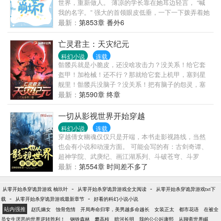
世界，重新做人。 薄凉的学长靠在她耳边轻言， “喊
（嘴角疯狂上扬）：大猪蹄子有点可怜，算了算了，
我的名字。” 强大的首领眼皮低垂，一下一下拨弄着她
不就是结婚吗？ 结结结。 红·统子·娘：（嘤嘤嘤 （1
肿胀的手。 “听说你是头能吃的鲛人？” 傲娇权主抿抿
最新：
第853章 番外6
见钟情）（和平追书噢，不喜点叉。）
唇，一边抱着她一边懊恼 “你这个女人，肯定很早就想
嫁给我了。” 南姌盯着这个男人直勾勾的看。 嗯，这
亡灵君主：天灾纪元
个人真是符合她的心意。 想找个大点的笼子，关起
科幻小说
连载
来，只是她一个人的。 某个男人耳朵红了红，面色冷
骷髅兵就是小脆皮，还没啥攻击力？没关系！给它套
冰冰。 果然这个女人就是惦记上他，想要把他据为己
盔甲！加枪械！还不行？那就给它套上机甲，塞到星
有。 这么想着，抱住眼前这个女人，亲了上去。 《1>
舰里！骷髅兵没脑子？没关系！把有脑子的怨灵，塞
进它脑子里就行了！
最新：
第590章 终章
一切从影视世界开始穿越
科幻小说
连载
穿越倩女幽魂仅仅只是开端，本书走影视路线，当然
也会有小说和动漫方面。 可能会写的有：古剑奇谭、
超神学院、武庚纪、画江湖系列、斗破苍穹、斗罗
等…… 有什么想看的，也可以留言。 过的作品有：
最新：
第554章 时间差不多了
《一切从斗破开始穿越》、《影视世界诸天行》等
-
-
从零开始杀穿诡异游戏 柚玖叶
从零开始杀穿诡异游戏全文阅读
从零开始杀穿诡异游戏txt下
-
-
载
从零开始杀穿诡异游戏最新章节
好看的科幻小说小说
站内强推
赵氏嫡女
蚀骨危情
开局寿命归零，美男越多命越长
女装正太
都市花语
在被全
员女生厌恶的世界逆转胜利！
钢铁森林
攀高枝
暗河长明
我的公公叫康熙
从聊斋世界崛