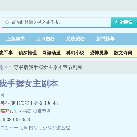
上架新书
月点击榜
总收藏榜
新书榜单
史军事
侦探推理
网游动漫
科幻小说
恐怖灵异
散文诗词
剧本
> 穿书后我手握女主剧本章节列表
我手握女主剧本
可可
类型(穿书后我手握女主剧本)
底部↓
,
加入书架
,
投推荐票
08-06 09:29
二百一十九章 四爷把少爷打进医院