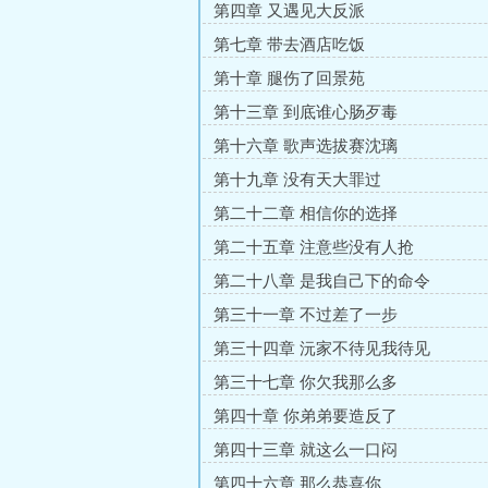
第四章 又遇见大反派
第七章 带去酒店吃饭
第十章 腿伤了回景苑
第十三章 到底谁心肠歹毒
第十六章 歌声选拔赛沈璃
第十九章 没有天大罪过
第二十二章 相信你的选择
第二十五章 注意些没有人抢
第二十八章 是我自己下的命令
第三十一章 不过差了一步
第三十四章 沅家不待见我待见
第三十七章 你欠我那么多
第四十章 你弟弟要造反了
第四十三章 就这么一口闷
第四十六章 那么恭喜你