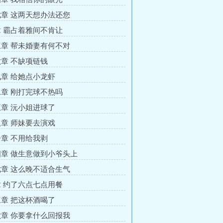
章 这两天想办法还您
 霸占着雅间不肯让
章 帮未婚妻有何不对
章 不缺项链钱
章 给她点小龙虾
章 刚打完球不热吗
章 沅小姐进球了
章 师妹要去演戏
章 不用给我剥
章 做生意做到小爷头上
章 这么晚不适合生气
 约了六点七点用餐
章 把这杯酒喝了
章 你要拿什么回报我