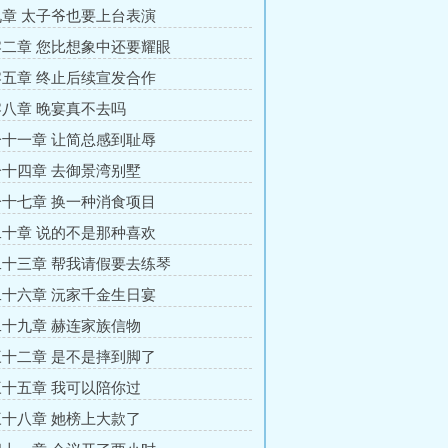
章 太子爷也要上台表演
二章 您比想象中还要耀眼
五章 终止后续宣发合作
八章 晚宴真不去吗
十一章 让简总感到耻辱
十四章 去御景湾别墅
十七章 换一种消食项目
十章 说的不是那种喜欢
十三章 帮我请假要去练琴
十六章 沅家千金生日宴
十九章 赫连家族信物
十二章 是不是摔到脚了
十五章 我可以陪你过
十八章 她榜上大款了