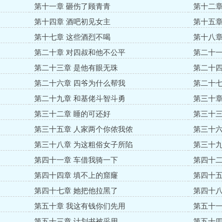
第十一章 砸伤了顾青青
第十二章
第十四章 酒吧初见女主
第十五章
第十七章 这些酒烈不喝
第十八章
第二十章 对四叔和他不公平
第二十一
第二十三章 是他有眼无珠
第二十四
第二十六章 四爷为什么帮我
第二十七
第二十九章 和基佬斗智斗勇
第三十章
第三十二章 睡的可还好
第三十三
第三十五章 人家两个你侬我侬
第三十六
第三十八章 为这粗俗女子所陷
第三十九
第四十一章 车借我骑一下
第四十二
第四十四章 填不上的窟窿
第四十五
第四十七章 她把他拉黑了
第四十八
第五十章 我这有钱你们先用
第五十一
第五十三章 计划书被采用
第五十四