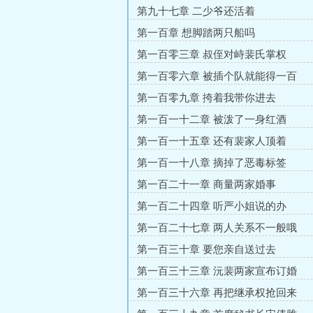
第九十七章 二少爷还活着
第一百章 想脚踏两只船吗
第一百零三章 叔侄对峙裴氏掌权
第一百零六章 被插个队就能得一百
第一百零九章 挎着我带你进去
第一百一十二章 被泼了一身红酒
第一百一十五章 还有裴家人顶着
第一百一十八章 摘掉了恶毒标签
第一百二十一章 商量两家婚事
第一百二十四章 听严小姐说的办
第一百二十七章 两人关系不一般哦
第一百三十章 要您亲自送过去
第一百三十三章 沅裴两家宣布订婚
第一百三十六章 再把继承权抢回来