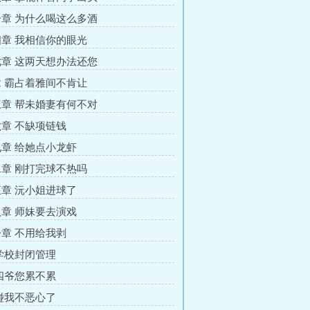
章 为什么喝这么多酒
章 我相信你的眼光
章 这两天想办法还您
 霸占着雅间不肯让
章 帮未婚妻有何不对
章 不缺项链钱
章 给她点小龙虾
章 刚打完球不热吗
章 沅小姐进球了
章 师妹要去演戏
章 不用给我剥
学校封闭管理
四爷您累不累
碰我不恶心了