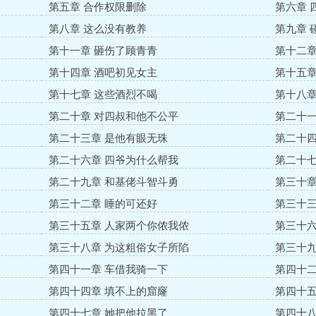
第五章 合作权限删除
第六章 
第八章 这么没有教养
第九章 
第十一章 砸伤了顾青青
第十二章
第十四章 酒吧初见女主
第十五章
第十七章 这些酒烈不喝
第十八章
第二十章 对四叔和他不公平
第二十一
第二十三章 是他有眼无珠
第二十四
第二十六章 四爷为什么帮我
第二十七
第二十九章 和基佬斗智斗勇
第三十章
第三十二章 睡的可还好
第三十三
第三十五章 人家两个你侬我侬
第三十六
第三十八章 为这粗俗女子所陷
第三十九
第四十一章 车借我骑一下
第四十二
第四十四章 填不上的窟窿
第四十五
第四十七章 她把他拉黑了
第四十八