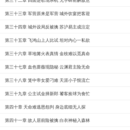
第三十三章 军营原来是军营 城外饮宴把客迎
第三十四章 城外设局反被擒 苏沪易主成注定
第三十五章 飞鸿山上人比试 坦对内心一私欲
第三十六章 草地篝火表真情 金枝难以觅真命
第三十七章 血色蔷薇现隐秘 云渊君主险无命
第三十八章 笼中帝女爱刁难 天涯小子恨流亡
第三十九章 公主试金择新郎 饕客捡球为食忙
第四十章 天命难逃恩怨判 身边底细无人探
第四十一章 故人居前险被擒 白衣神秘入森林