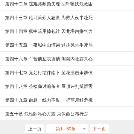
第四十二章 逃难路频频失魂 回轩辕扶危救困
第四十三章 论计策众人忘食 为救人夜半赴死
第四十四章 狱中暗用掉包计 囚龙塔内拼气力
第四十五章 一夜城中山河易 过往风雷生死局
第四十六章 军营前互表衷情 闺阁内吐露真心
第四十七章 无处行结伴南下 至花溪击杀群侠
第四十八章 茶楼商讨追杀者 屋顶评判辩群舌
第四十九章 命悬一线力不敌 一把蒲扇解危机
第五十章 危难际私心方露 为保命公布行踪
上一页
第1 - 50章
下一页