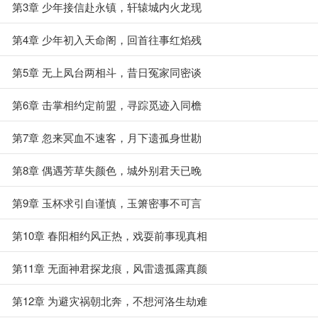
第3章 少年接信赴永镇，轩辕城内火龙现
第4章 少年初入天命阁，回首往事红焰残
第5章 无上凤台两相斗，昔日冤家同密谈
第6章 击掌相约定前盟，寻踪觅迹入同檐
第7章 忽来冥血不速客，月下遗孤身世勘
第8章 偶遇芳草失颜色，城外别君天已晚
第9章 玉杯求引自谨慎，玉箫密事不可言
第10章 春阳相约风正热，戏耍前事现真相
第11章 无面神君探龙痕，风雷遗孤露真颜
第12章 为避灾祸朝北奔，不想河洛生劫难