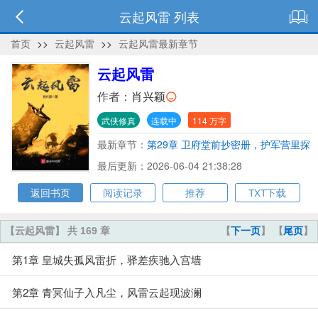
云起风雷 列表
首页
>>
云起风雷
>>
云起风雷最新章节
云起风雷
作者：
肖兴颖
武侠修真
连载中
114 万字
最新章节：
第29章 卫府堂前抄密册，护军营里探
隐情
最后更新：2026-06-04 21:38:28
返回书页
阅读记录
推荐
TXT下载
【云起风雷】 共 169 章
【
下一页
】 【
尾页
】
第1章 皇城失孤风雷折，驿差疾驰入宫墙
第2章 青冥仙子入凡尘，风雷云起现波澜