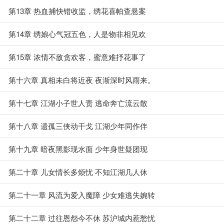
第13章 热血捕快错收监，绣花喜帕查悬案
第14章 绣娘心气冠五色，人是物非相见欢
第15章 浓情不敌贪欢客，蜜意难抒花事了
第十六章 真相未白将近夜 夜渐深时风雨来。
第十七章 江湖小子世人责 逃命奔亡流云散
第十八章 遗孤三侠动干戈 江湖少年同作伴
第十九章 暗夜黑影现水面 少年身世疑团现
第二十章 儿女情长多烦忧 不知江湖几人休
第二十一章 风流为爱入魔障 少女难逃失婉转
第二十二章 过往恩怨今不休 苏沪城内惹愁忧