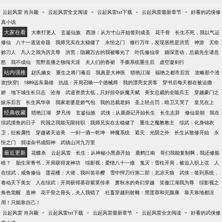
-
-
-
-
云起风雷 肖兴颖
云起风雷全文阅读
云起风雷txt下载
云起风雷最新章节
好看的武侠修
真小说
大家在看
大奉打更人
玄鉴仙族
西游：从方寸山开始签到成圣
花千骨
长生不死，我以气运
修仙
八十一道送命题
我师兄实在太稳健了
永恒之门
修行万年，发现居然是洪荒
神游
天命
赊刀人
凡人之我为厉天尊
洪荒：隐藏万古的我被曝光了
叶氏修仙录
婚深意动，总裁先生请息
怒
我不成仙
荒野直播之独闯天涯
夫人们的香裙
手撕系统重生后
虚空凝剑行
站内强推
赵氏嫡女
重生之将门毒后
我真是大神医
猎艳江湖
福艳之都市后宫
攻略那个渣
攻[快穿]
1889远东枭雄
抗战：开局召唤一个德械师
我的漂亮女房客
穿书后每天都在被迫撒
娇
地下城生长日志
沧海
武道资质太低，只好掠夺妖魔天赋
美女总裁的全能兵王
穿越豪门之
娱乐后宫
长生风华录
我家老婆是娇气包
我的总裁老妈
圣上轻点罚，暗卫又哭了
皇兄在上
经典收藏
猎艳江湖
梦凡传
玄鉴仙族
武侠：从鹿鼎记开始长生
长生志异
修仙皇朝
我在
综武摸鱼的日子
民国之我能无限转职
我师兄实在太稳健了
重生之魔教教主
综武：化身锦衣
卫，狂捡属性
穿越诸天追美
一剑一酒一乾坤
神魔系统
遮天
光阴之外
长生从散修开始
永
恒之门
我读杂书成阳神
武镇山河九万里
最近更新
花蝶杀
云起风雷
长生：从神秘小黑鼎开始
鹿鹤江南
哥们我能复制啊，我还修炼
啥？
胎生宋青书，开局获得龙神功
综影视：爱情八十一难
鬼灭：雪柱开局，被迫入职上弦
人
在综武，咸鱼修仙
莲花楼：大佬，我叫笛非樱
雪中悍刀行第二部：北凉天狼
武侠：签到系统，
卷动天下美女
人在综武：开局获得慕容紫英传承
萧秋水的奇幻穿越
笑傲江湖我为尊
综影视之
角色觉醒
造神
花千骨之骨头，夫人我错了
社畜穿越到射雕：黑莲蓉和完颜康
靠天靠地都没
用！只能靠自己！
-
-
-
-
云起风雷 肖兴颖
云起风雷txt下载
云起风雷最新章节
云起风雷全文阅读
好看的武侠修