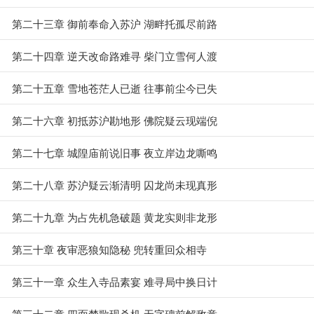
第二十三章 御前奉命入苏沪 湖畔托孤尽前路
第二十四章 逆天改命路难寻 柴门立雪何人渡
第二十五章 雪地苍茫人已逝 往事前尘今已失
第二十六章 初抵苏沪勘地形 佛院疑云现端倪
第二十七章 城隍庙前说旧事 夜立岸边龙嘶鸣
第二十八章 苏沪疑云渐清明 囚龙尚未现真形
第二十九章 为占先机急破题 黄龙实则非龙形
第三十章 夜审恶狼知隐秘 兜转重回众相寺
第三十一章 众生入寺品素宴 难寻局中换日计
第三十二章 四面楚歌现杀机 无字碑前解敌意