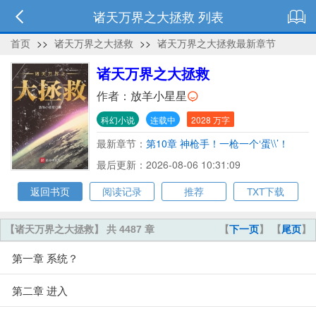
诸天万界之大拯救 列表
首页
>>
诸天万界之大拯救
>>
诸天万界之大拯救最新章节
诸天万界之大拯救
作者：
放羊小星星
科幻小说
连载中
2028 万字
最新章节：
第10章 神枪手！一枪一个‘蛋\\’！
最后更新：2026-08-06 10:31:09
返回书页
阅读记录
推荐
TXT下载
【诸天万界之大拯救】 共 4487 章
【
下一页
】 【
尾页
】
第一章 系统？
第二章 进入