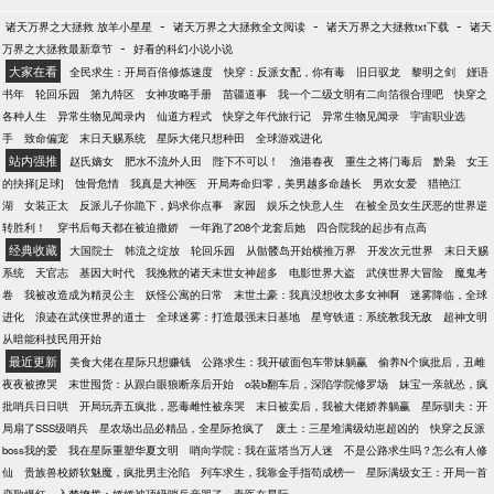
-
-
-
诸天万界之大拯救 放羊小星星
诸天万界之大拯救全文阅读
诸天万界之大拯救txt下载
诸天
-
万界之大拯救最新章节
好看的科幻小说小说
大家在看
全民求生：开局百倍修炼速度
快穿：反派女配，你有毒
旧日驭龙
黎明之剑
嫤语
书年
轮回乐园
第九特区
女神攻略手册
苗疆道事
我一个二级文明有二向箔很合理吧
快穿之
各种人生
异常生物见闻录内
仙道方程式
快穿之年代旅行记
异常生物见闻录
宇宙职业选
手
致命偏宠
末日天赐系统
星际大佬只想种田
全球游戏进化
站内强推
赵氏嫡女
肥水不流外人田
陛下不可以！
渔港春夜
重生之将门毒后
黔枭
女王
的抉择[足球]
蚀骨危情
我真是大神医
开局寿命归零，美男越多命越长
男欢女爱
猎艳江
湖
女装正太
反派儿子你跪下，妈求你点事
家园
娱乐之快意人生
在被全员女生厌恶的世界逆
转胜利！
穿书后每天都在被迫撒娇
一年跑了208个龙套后她
四合院我的起步有点高
经典收藏
大国院士
韩流之绽放
轮回乐园
从骷髅岛开始横推万界
开发次元世界
末日天赐
系统
天官志
基因大时代
我挽救的诸天末世女神超多
电影世界大盗
武侠世界大冒险
魔鬼考
卷
我被改造成为精灵公主
妖怪公寓的日常
末世土豪：我真没想收太多女神啊
迷雾降临，全球
进化
浪迹在武侠世界的道士
全球迷雾：打造最强末日基地
星穹铁道：系统教我无敌
超神文明
从暗能科技民用开始
最近更新
美食大佬在星际只想赚钱
公路求生：我开破面包车带妹躺赢
偷养N个疯批后，丑雌
夜夜被撩哭
末世囤货：从跟白眼狼断亲后开始
o装b翻车后，深陷学院修罗场
妹宝一亲就怂，疯
批哨兵日日哄
开局玩弄五疯批，恶毒雌性被亲哭
末日被卖后，我被大佬娇养躺赢
星际驯夫：开
局扇了SSS级哨兵
星农场出品必精品，全星际抢疯了
废土：三星堆满级幼崽超凶的
快穿之反派
boss我的爱
我在星际重塑华夏文明
哨向学院：我在蓝塔当万人迷
不是公路求生吗？怎么有人修
仙
贵族兽校娇软魅魔，疯批男主沦陷
列车求生，我靠金手指苟成榜一
星际满级女王：开局一首